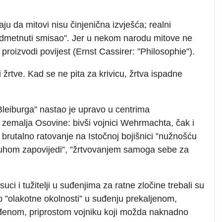
u da mitovi nisu činjenična izvješća; realni
 podmetnuti smisao”. Jer u nekom narodu mitove ne
 proizvodi povijest (Ernst Cassirer: ”Philosophie”).
i žrtve. Kad se ne pita za krivicu, žrtva ispadne
Bleiburga” nastao je upravo u centrima
 zemalja Osovine: bivši vojnici Wehrmachta, čak i
brutalno ratovanje na Istočnoj bojišnici ”nužnošću
osluhom zapovijedi”, ”žrtvovanjem samoga sebe za
uci i tužitelji u suđenjima za ratne zločine trebali su
ao ”olakotne okolnosti” u suđenju prekaljenom,
uđenom, priprostom vojniku koji možda naknadno