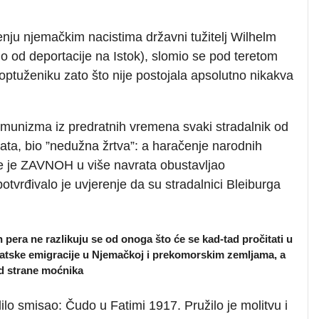
nju njemačkim nacistima državni tužitelj Wilhelm
io od deportacije na Istok), slomio se pod teretom
optuženiku zato što nije postojala apsolutno nikakva
omunizma iz predratnih vremena svaki stradalnik od
e rata, bio ”nedužna žrtva”: a haračenje narodnih
je je ZAVNOH u više navrata obustavljao
otvrđivalo je uvjerenje da su stradalnici Bleiburga
h pera ne razlikuju se od onoga što će se kad-tad pročitati u
atske emigracije u Njemačkoj i prekomorskim zemljama, a
 od strane moćnika
lo smisao: Čudo u Fatimi 1917. Pružilo je molitvu i