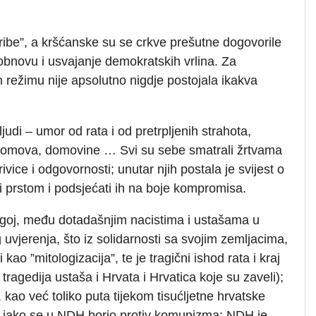
e ribe”, a kršćanske su se crkve prešutne dogovorile
 obnovu i usvajanje demokratskih vrlina. Za
om režimu nije apsolutno nigdje postojala ikakva
ljudi – umor od rata i od pretrpljenih strahota,
, domova, domovine … Svi su sebe smatrali žrtvama
rivice i odgovornosti; unutar njih postala je svijest o
i prstom i podsjećati ih na boje kompromisa.
goj, među dotadašnjim nacistima i ustašama u
tog uvjerenja, što iz solidarnosti sa svojim zemljacima,
 kao ”mitologizacija”, te je tragični ishod rata i kraj
ragedija ustaša i Hrvata i Hrvatica koje su zaveli);
, kao već toliko puta tijekom tisućljetne hrvatske
ju, iako se u NDH borio protiv komunizma; NDH je