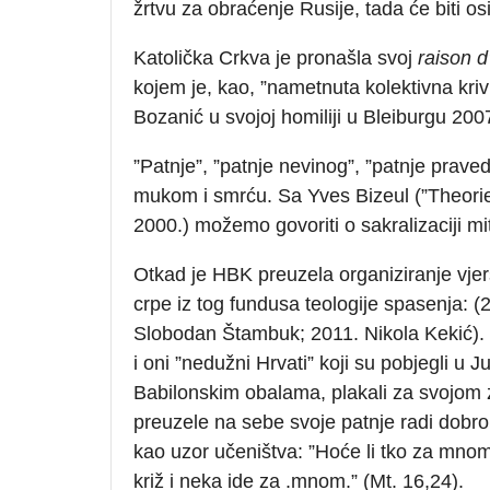
žrtvu za obraćenje Rusije, tada će biti os
Katolička Crkva je pronašla svoj
raison d
kojem je, kao, ”nametnuta kolektivna kriv
Bozanić u svojoj homiliji u Bleiburgu 200
”Patnje”, ”patnje nevinog”, ”patnje prav
mukom i smrću. Sa Yves Bizeul (”Theorien
2000.) možemo govoriti o sakralizaciji mi
Otkad je HBK preuzela organiziranje vje
crpe iz tog fundusa teologije spasenja: (
Slobodan Štambuk; 2011. Nikola Kekić). 
i oni ”nedužni Hrvati” koji su pobjegli u
Babilonskim obalama, plakali za svojom 
preuzele na sebe svoje patnje radi dobro
kao uzor učeništva: ”Hoće li tko za mn
križ i neka ide za .mnom.” (Mt. 16,24).