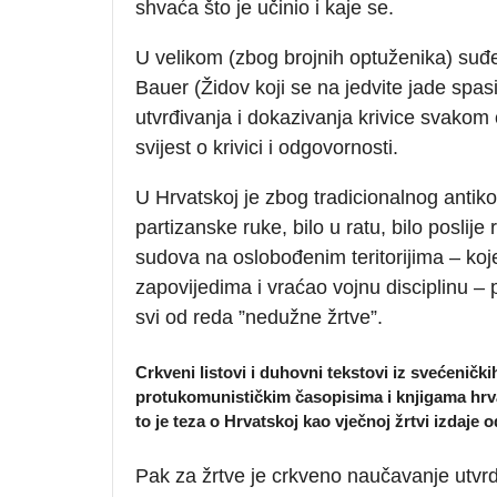
shvaća što je učinio i kaje se.
U velikom (zbog brojnih optuženika) suđe
Bauer (Židov koji se na jedvite jade spas
utvrđivanja i dokazivanja krivice svakom 
svijest o krivici i odgovornosti.
U Hrvatskoj je zbog tradicionalnog antik
partizanske ruke, bilo u ratu, bilo poslij
sudova na oslobođenim teritorijima – ko
zapovijedima i vraćao vojnu disciplinu – p
svi od reda ”nedužne žrtve”.
Crkveni listovi i duhovni tekstovi iz svećenički
protukomunističkim časopisima i knjigama hrv
to je teza o Hrvatskoj kao vječnoj žrtvi izdaje
Pak za žrtve je crkveno naučavanje utvrdi