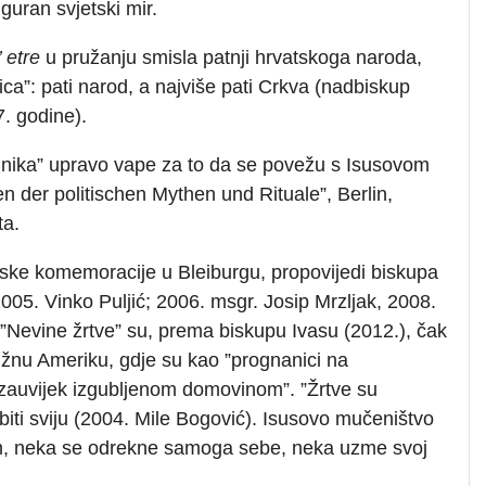
iguran svjetski mir.
’ etre
u pružanju smisla patnji hrvatskoga naroda,
ica”: pati narod, a najviše pati Crkva (nadbiskup
7. godine).
ednika” upravo vape za to da se povežu s Isusovom
 der politischen Mythen und Rituale”, Berlin,
ta.
rske komemoracije u Bleiburgu, propovijedi biskupa
2005. Vinko Puljić; 2006. msgr. Josip Mrzljak, 2008.
”Nevine žrtve” su, prema biskupu Ivasu (2012.), čak
 Južnu Ameriku, gdje su kao ”prognanici na
zauvijek izgubljenom domovinom”. ”Žrtve su
biti sviju (2004. Mile Bogović). Isusovo mučeništvo
om, neka se odrekne samoga sebe, neka uzme svoj