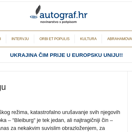
I
INTERVJU
ORBI ET POPULIS
KULTURA
ABRAHAMOVA
UKRAJINA ČIM PRIJE U EUROPSKU UNIJU!!
gu
škog režima, katastrofalno urušavanje svih njegovih
ka – ”Bleiburg” je tek jedan, ali najtragičniji čin –
danas za nekakvim suvislim obrazloženjem, za