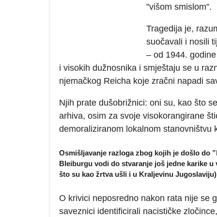
”višom smislom”.
Tragedija je, razu
suočavali i nosili 
– od 1944. godine 
i visokih dužnosnika i smještaju se u ra
njemačkog Reicha koje zračni napadi save
Njih prate dušobrižnici: oni su, kao što s
arhiva, osim za svoje visokorangirane štić
demoraliziranom lokalnom stanovništvu ko
Osmišljavanje razloga zbog kojih je došlo do 
Bleiburgu vodi do stvaranje još jedne karike 
što su kao žrtva ušli i u Kraljevinu Jugoslaviju)
O krivici neposredno nakon rata nije se g
saveznici identificirali nacističke zločin