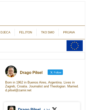
autograf.hr
novinarstvo s potpisom
 DJECA
FELJTON
TKO SMO
PRIJAVA
Drago Pilsel
Follow
Born in 1962 in Buenos Aires, Argentina. Lives in
Zagreb, Croatia. Journalist and Theologian. Married.
d.pilsel@zamir.net
Drago Pilsel