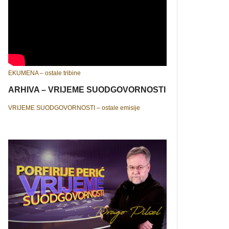
EKUMENA – ostale tribine
ARHIVA – VRIJEME SUODGOVORNOSTI
VRIJEME SUODGOVORNOSTI – ostale emisije