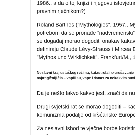
1986., a da o toj knjizi i njegovu istov
pravnim rječnikom?)
Roland Barthes (”Mythologies”, 1957., My
potrebom da se pronađe ”nadvremenski”, 
se događaj morao dogoditi onakav kakav 
definiraju Claude Lévy-Strauss i Mircea 
”Mythos und Wirklichkeit”, Frankfurt/M., 
Neslavni kraj ustaškog režima, katastrofalno urušavanje sv
najtragičniji čin – vapili su, vape i danas za nekakvim s
Da je nešto takvo kakvo jest, znači da nu
Drugi svjetski rat se morao dogoditi – 
komunizma podalje od kršćanske Europe
Za neslavni ishod te vječne borbe koristim