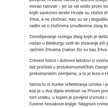
morao ratovati – jer se rat vodio protiv
kojih saveznici terete Hrvate su zločini 
žrtva, a ne zločinac; Ako su se i dogodil
radilo se o zločinima iznuđenima zbog bo
Osmišljavanje razloga zbog kojih je došlo
našao u Bleiburgu vodi do stvaranje još 
vječnim žrtvama (nakon što su kao žrtva uš
Crkveni listovi i duhovni tekstovi iz sveć
tad pročitati u protukomunističkim časop
prekomorskim zemljama, a to je teza o Hr
Nema tu ni trunke reflektiranja uzroka i 
koji je u dva dijela emitiran na Prvom pr
tom uratku, u kojem je povijest izvrnuta 
čuvene Novakove knjige ”Magnum crimen –