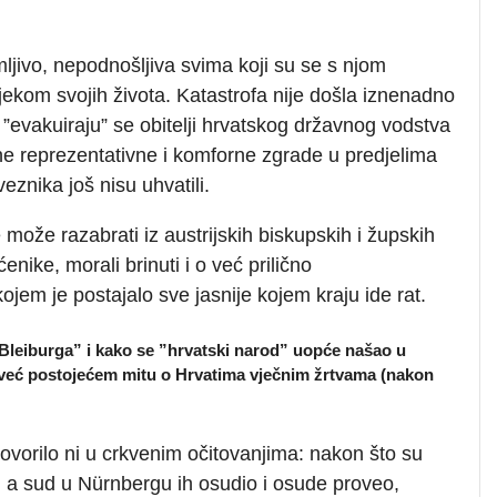
mljivo, nepodnošljiva svima koji su se s njom
tijekom svojih života. Katastrofa nije došla iznenadno
”evakuiraju” se obitelji hrvatskog državnog vodstva
zne reprezentativne i komforne zgrade u predjelima
znika još nisu uhvatili.
e može razabrati iz austrijskih biskupskih i župskih
enike, morali brinuti i o već prilično
jem je postajalo sve jasnije kojem kraju ide rat.
”Bleiburga” i kako se ”hrvatski narod” uopće našao u
u već postojećem mitu o Hrvatima vječnim žrtvama (nakon
ovorilo ni u crkvenim očitovanjima: nakon što su
ce, a sud u Nürnbergu ih osudio i osude proveo,