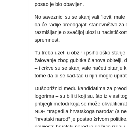
posao je bio obavljen.
No saveznici su se skanjivali ”loviti mal
da će radije preodgajati stanovništvo za
razmišljanje o svačijoj ulozi u nacističk
spremnost.
Tu treba uzeti u obzir i psihološko stanje 
žalovanje zbog gubitka članova obitelji
– i crkve su se skanjivale načeti pitanje k
tome da bi se kad-tad u njih moglo upirat
Dušobrižnici među kandidatima za preod
logorima – su bili ti koji su, što iz vlasti
pribjegli metodi koja se može okvalificirati
NDH ”tragedija hrvatskoga naroda” (a ne t
”hrvatski narod” je postao žrtvom politike
povijesti; hrvatski narod je doživio izda