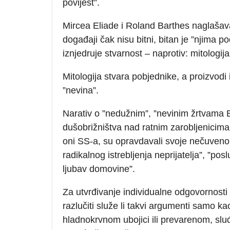
povijest”.
Mircea Eliade i Roland Barthes naglašavaj
događaji čak nisu bitni, bitan je ”njima
iznjedruje stvarnost – naprotiv: mitologija
Mitologija stvara pobjednike, a proizvodi 
”nevina”.
Narativ o ”nedužnim”, ”nevinim žrtvama 
dušobrižništva nad ratnim zarobljenicima
oni SS-a, su opravdavali svoje nečuveno 
radikalnog istrebljenja neprijatelja”, ”p
ljubav domovine”.
Za utvrđivanje individualne odgovornosti s
razlučiti služe li takvi argumenti samo k
hladnokrvnom ubojici ili prevarenom, sl