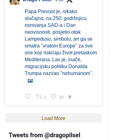
4 Jul
Papa Prevost je, nikako
slučajno, na 250. godišnjicu
osnivanja SAD-a i Dan
neovisnosti, posjetio otok
Lampedusu, simbolu, jer ga se
smatra "vratom Europe" za sve
one koji riskiraju život prelaskom
Mediterana. Lav je, inače,
migracijsku politiku Donalda
Trumpa nazvao "nehumanom".
1
10
X
Load More