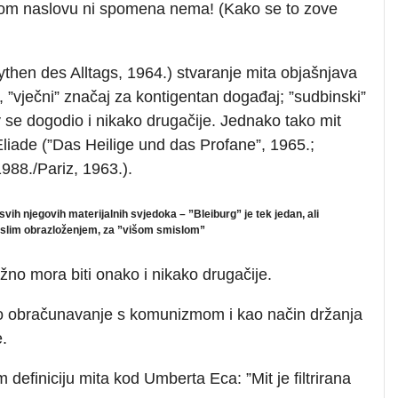
jetnom naslovu ni spomena nema! (Kako se to zove
then des Alltags, 1964.) stvaranje mita objašnjava
”vječni” značaj za kontigentan događaj; ”sudbinski”
se dogodio i nikako drugačije. Jednako tako mit
Eliade (”Das Heilige und das Profane”, 1965.;
1988./Pariz, 1963.).
ih njegovih materijalnih svjedoka – ”Bleiburg” je tek jedan, ali
uvislim obrazloženjem, za ”višom smislom”
žno mora biti onako i nikako drugačije.
kao obračunavanje s komunizmom i kao način držanja
.
 definiciju mita kod Umberta Eca: ”Mit je filtrirana