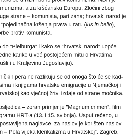
 komunizma, a za kršćansku Europu; Zločini zbog
druge strane – komunista, partizana; hrvatski narod je
a ”pojedinačna kršenja prava u ratu (
ius in bello
),
rbe protiv komunista.
 do ”Bleiburga” i kako se ”hrvatski narod” uopće
jedne karike u već postojećem mitu o Hrvatima
li i u Kraljevinu Jugoslaviju).
eničkih pera ne razlikuju se od onoga što će se kad-
isima i knjigama hrvatske emigracije u Njemačkoj i
vatskoj kao vječnoj žrtvi izdaje od strane moćnika.
posljedica – zoran primjer je ”Magnum crimen”, film
ogramu HRT-a (13. i 15. svibnja). Usput rečeno, u
i postavljena naglavce, za naslov je korišten naslov
 Pola vijeka klerikalizma u Hrvatskoj”, Zagreb,