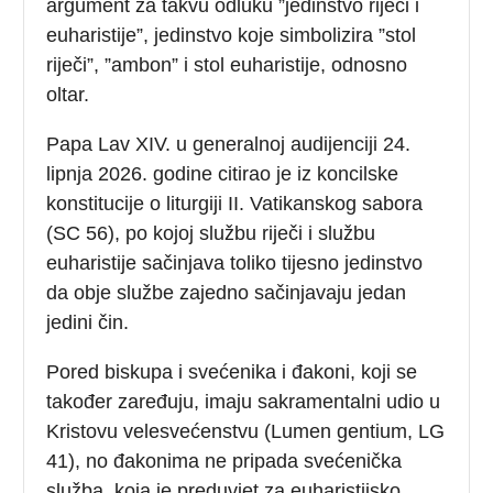
argument za takvu odluku ”jedinstvo riječi i
euharistije”, jedinstvo koje simbolizira ”stol
riječi”, ”ambon” i stol euharistije, odnosno
oltar.
Papa Lav XIV. u generalnoj audijenciji 24.
lipnja 2026. godine citirao je iz koncilske
konstitucije o liturgiji II. Vatikanskog sabora
(SC 56), po kojoj službu riječi i službu
euharistije sačinjava toliko tijesno jedinstvo
da obje službe zajedno sačinjavaju jedan
jedini čin.
Pored biskupa i svećenika i đakoni, koji se
također zaređuju, imaju sakramentalni udio u
Kristovu velesvećenstvu (Lumen gentium, LG
41), no đakonima ne pripada svećenička
služba, koja je preduvjet za euharistijsko