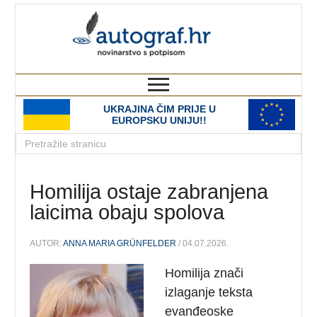
autograf.hr
novinarstvo s potpisom
UKRAJINA ČIM PRIJE U
EUROPSKU UNIJU!!
Homilija ostaje zabranjena
laicima obaju spolova
AUTOR:
ANNA MARIA GRÜNFELDER
/ 04.07.2026.
Homilija znači
izlaganje teksta
evanđeoske