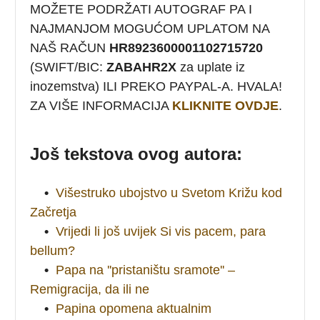
MOŽETE PODRŽATI AUTOGRAF PA I
NAJMANJOM MOGUĆOM UPLATOM NA
NAŠ RAČUN
HR8923600001102715720
(SWIFT/BIC:
ZABAHR2X
za uplate iz
inozemstva) ILI PREKO PAYPAL-A. HVALA!
ZA VIŠE INFORMACIJA
KLIKNITE OVDJE
.
Još tekstova ovog autora:
•
Višestruko ubojstvo u Svetom Križu kod
Začretja
•
Vrijedi li još uvijek Si vis pacem, para
bellum?
•
Papa na ''pristaništu sramote'' –
Remigracija, da ili ne
•
Papina opomena aktualnim