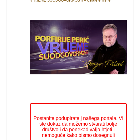
VRIJEME SUODGOVORNOSTI – ostale emisije
Postanite podupiratelj našega portala. Vi
ste dokaz da možemo stvarati bolje
društvo i da ponekad valja htjeti i
nemoguće kako bismo dosegnuli