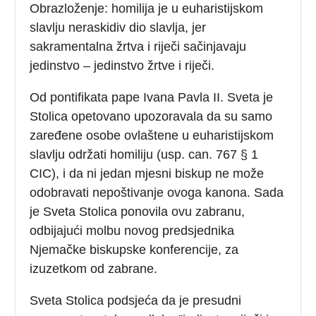
Obrazloženje: homilija je u euharistijskom
slavlju neraskidiv dio slavlja, jer
sakramentalna žrtva i riječi sačinjavaju
jedinstvo – jedinstvo žrtve i riječi.
Od pontifikata pape Ivana Pavla II. Sveta je
Stolica opetovano upozoravala da su samo
zaređene osobe ovlaštene u euharistijskom
slavlju održati homiliju (usp. can. 767 § 1
CIC), i da ni jedan mjesni biskup ne može
odobravati nepoštivanje ovoga kanona. Sada
je Sveta Stolica ponovila ovu zabranu,
odbijajući molbu novog predsjednika
Njemačke biskupske konferencije, za
izuzetkom od zabrane.
Sveta Stolica podsjeća da je presudni