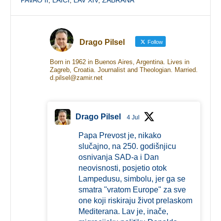
Drago Pilsel
Follow
Born in 1962 in Buenos Aires, Argentina. Lives in
Zagreb, Croatia. Journalist and Theologian. Married.
d.pilsel@zamir.net
Drago Pilsel
4 Jul
Papa Prevost je, nikako
slučajno, na 250. godišnjicu
osnivanja SAD-a i Dan
neovisnosti, posjetio otok
Lampedusu, simbolu, jer ga se
smatra "vratom Europe" za sve
one koji riskiraju život prelaskom
Mediterana. Lav je, inače,