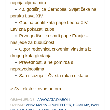
neprijateljima mira
•
40. godišnjica Černobila. Svijet čeka na
poruku Lava XIV.
•
Godina pontifikata pape Leona XIV. –
Lav zna pokazati zube
•
Prva godišnjica smrti pape Franje –
nasljeđe za budućnost
•
Otpor redovnica crkvenim vlastima iz
drugog kuta gledanja
•
Pravednost, a ne pomirba s
nepravednostima
•
San i čežnja – Čvrsta ruka i diktator
> Svi tekstovi ovog autora
OBJAVLJENO U:
ADVOCATA DIABOLI
OZNAKE:
ANNA MARIA GRÜNFELDER
,
HOMILIJA
,
IVAN
PAVAO II
,
LAICI
,
LAV XIV
,
ZABRANA