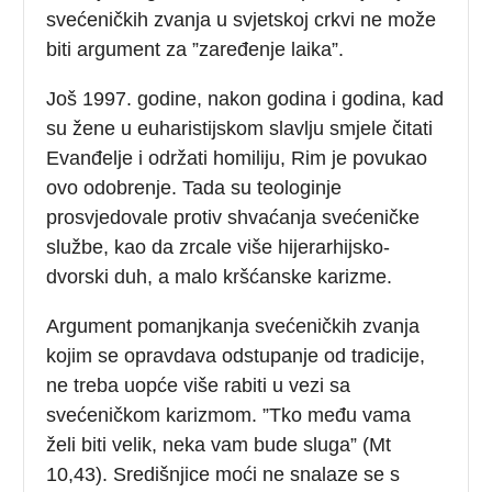
svećeničkih zvanja u svjetskoj crkvi ne može
biti argument za ”zaređenje laika”.
Još 1997. godine, nakon godina i godina, kad
su žene u euharistijskom slavlju smjele čitati
Evanđelje i održati homiliju, Rim je povukao
ovo odobrenje. Tada su teologinje
prosvjedovale protiv shvaćanja svećeničke
službe, kao da zrcale više hijerarhijsko-
dvorski duh, a malo kršćanske karizme.
Argument pomanjkanja svećeničkih zvanja
kojim se opravdava odstupanje od tradicije,
ne treba uopće više rabiti u vezi sa
svećeničkom karizmom. ”Tko među vama
želi biti velik, neka vam bude sluga” (Mt
10,43). Središnjice moći ne snalaze se s