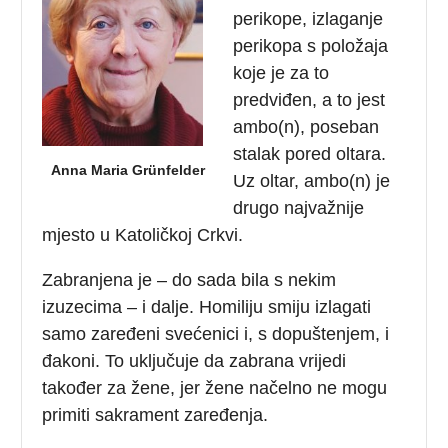
perikope, izlaganje
perikopa s položaja
koje je za to
predviđen, a to jest
ambo(n), poseban
stalak pored oltara.
Anna Maria Grünfelder
Uz oltar, ambo(n) je
drugo najvažnije
mjesto u Katoličkoj Crkvi.
Zabranjena je – do sada bila s nekim
izuzecima – i dalje. Homiliju smiju izlagati
samo zaređeni svećenici i, s dopuštenjem, i
đakoni. To uključuje da zabrana vrijedi
također za žene, jer žene načelno ne mogu
primiti sakrament zaređenja.