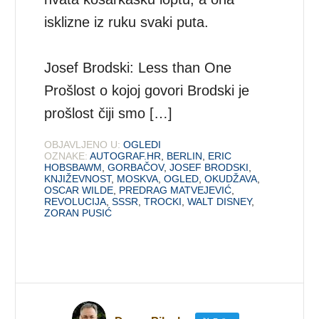
isklizne iz ruku svaki puta.
Josef Brodski: Less than One
Prošlost o kojoj govori Brodski je
prošlost čiji smo […]
OBJAVLJENO U:
OGLEDI
OZNAKE:
AUTOGRAF.HR
,
BERLIN
,
ERIC
HOBSBAWM
,
GORBAČOV
,
JOSEF BRODSKI
,
KNJIŽEVNOST
,
MOSKVA
,
OGLED
,
OKUDŽAVA
,
OSCAR WILDE
,
PREDRAG MATVEJEVIĆ
,
REVOLUCIJA
,
SSSR
,
TROCKI
,
WALT DISNEY
,
ZORAN PUSIĆ