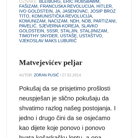
OZNAKE:
BLEIBURG
,
ERIC HOBSBAWM
,
FAŠIZAM
,
FRANCUSKA REVOLUCIJA
,
HITLER
,
IVO GOLDSTEIN
,
JA
,
JASENOVAC
,
JOSIP BROZ
TITO
,
KOMUNISTIČKA REVOLUCIJA
,
KOMUNIZAM
,
NACIZAM
,
NDH
,
NOB
,
PARTIZANI
,
PAVELIĆ
,
SJEVERNA KOREJA
,
SLAVKO
GOLDSTEIN
,
SSSR
,
STALJIN
,
STALJINIZAM
,
TIMOTHY SNYDER
,
USTAŠE
,
USTAŠTVO
,
VJEKOSLAV MAKS LUBURIĆ
Matvejevićev peljar
AUTOR:
ZORAN PUSIĆ
/ 27.02.2014.
Pokušaj da se prisjetimo prošlosti
neuspješan je slično pokušaju da
shvatimo razlog našeg postojanja. I
jedno i drugo čini da se osjećamo
kao dijete koje ponovo i ponovo
hvata košarkašku loptu, a ona