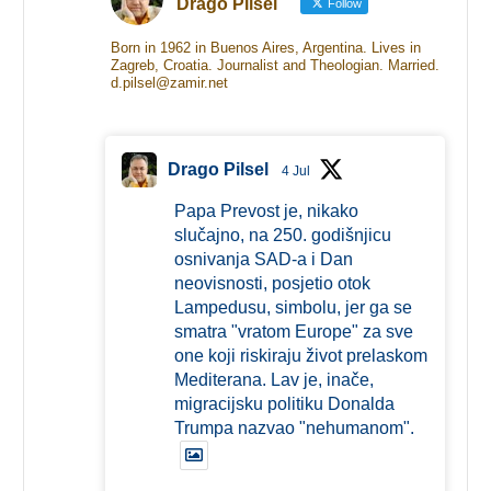
Drago Pilsel
Follow
Born in 1962 in Buenos Aires, Argentina. Lives in
Zagreb, Croatia. Journalist and Theologian. Married.
d.pilsel@zamir.net
Drago Pilsel
4 Jul
Papa Prevost je, nikako
slučajno, na 250. godišnjicu
osnivanja SAD-a i Dan
neovisnosti, posjetio otok
Lampedusu, simbolu, jer ga se
smatra "vratom Europe" za sve
one koji riskiraju život prelaskom
Mediterana. Lav je, inače,
migracijsku politiku Donalda
Trumpa nazvao "nehumanom".