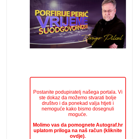
Postanite podupiratelj našega portala. Vi
ste dokaz da možemo stvarati bolje
društvo i da ponekad valja htjeti i
nemoguće kako bismo dosegnuli
moguće.
Molimo vas da pomognete Autograf.hr
uplatom priloga na naš račun (kliknite
ovdje).