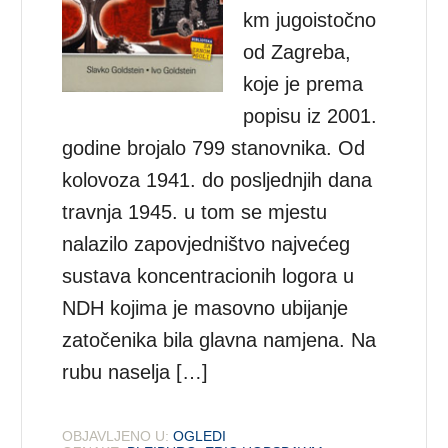
km jugoistočno
od Zagreba,
koje je prema
popisu iz 2001.
godine brojalo 799 stanovnika. Od
kolovoza 1941. do posljednjih dana
travnja 1945. u tom se mjestu
nalazilo zapovjedništvo najvećeg
sustava koncentracionih logora u
NDH kojima je masovno ubijanje
zatočenika bila glavna namjena. Na
rubu naselja […]
OBJAVLJENO U:
OGLEDI