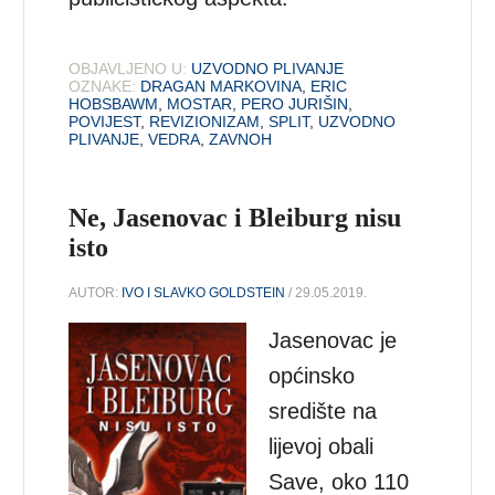
OBJAVLJENO U:
UZVODNO PLIVANJE
OZNAKE:
DRAGAN MARKOVINA
,
ERIC
HOBSBAWM
,
MOSTAR
,
PERO JURIŠIN
,
POVIJEST
,
REVIZIONIZAM
,
SPLIT
,
UZVODNO
PLIVANJE
,
VEDRA
,
ZAVNOH
Ne, Jasenovac i Bleiburg nisu
isto
AUTOR:
IVO I SLAVKO GOLDSTEIN
/ 29.05.2019.
Jasenovac je
općinsko
središte na
lijevoj obali
Save, oko 110