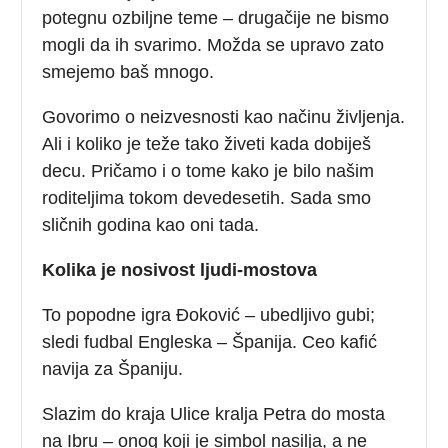
potegnu ozbiljne teme – drugačije ne bismo
mogli da ih svarimo. Možda se upravo zato
smejemo baš mnogo.
Govorimo o neizvesnosti kao načinu življenja.
Ali i koliko je teže tako živeti kada dobiješ
decu. Pričamo i o tome kako je bilo našim
roditeljima tokom devedesetih. Sada smo
sličnih godina kao oni tada.
Kolika je nosivost ljudi-mostova
To popodne igra Đoković – ubedljivo gubi;
sledi fudbal Engleska – Španija. Ceo kafić
navija za Španiju.
Slazim do kraja Ulice kralja Petra do mosta
na Ibru – onog koji je simbol nasilja, a ne