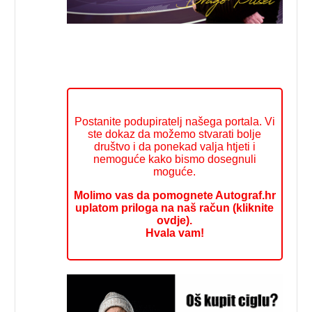
Postanite podupiratelj našega portala. Vi
ste dokaz da možemo stvarati bolje
društvo i da ponekad valja htjeti i
nemoguće kako bismo dosegnuli
moguće.
Molimo vas da pomognete Autograf.hr
uplatom priloga na naš račun (kliknite
ovdje).
Hvala vam!