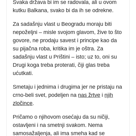
Svaka država bi im se radovala, ali u ovom
kutku Balkana, svako bi da ih se odrekne.
Za sadašnju vlast u Beogradu moraju biti
nepoželjni – misle svojom glavom, žive to što
govore, ne prodaju savest i principe kao da
su pijačna roba, kritika im je oštra. Za
sadašnju vlast u Prištini – isto; uz to, oni su
Drugi koga treba proterati, čiji glas treba
ućutkati.
Smetaju i jednima i drugima jer ne pristaju na
crno-beli svet, podeljen na
nas žrtve
i
njih
zločince
.
Pričamo o njihovom osećaju da su ničiji,
ostavljeni i na smetnji svakom. Nema
samosažaljenja, ali ima smeha kad se