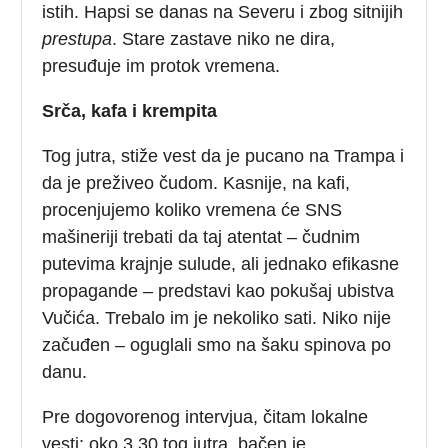
istih. Hapsi se danas na Severu i zbog sitnijih
prestupa
. Stare zastave niko ne dira,
presuđuje im protok vremena.
Srča, kafa i krempita
Tog jutra, stiže vest da je pucano na Trampa i
da je preživeo čudom. Kasnije, na kafi,
procenjujemo koliko vremena će SNS
mašineriji trebati da taj atentat – čudnim
putevima krajnje sulude, ali jednako efikasne
propagande – predstavi kao pokušaj ubistva
Vučića. Trebalo im je nekoliko sati. Niko nije
začuđen – oguglali smo na šaku spinova po
danu.
Pre dogovorenog intervjua, čitam lokalne
vesti: oko 3.30 tog jutra, bačen je