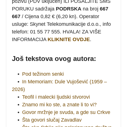
pozivu (PDV uključen) ILI POŠALJITE SMS
PORUKU sadržaja
PODRSKA
na broj
667
667
/ Cijena 0,82 € (6,20 kn). Operator
usluge: Skynet Telekomunikacije d.o.o., info
telefon: 01 55 77 555. HVALA! ZA VIŠE
INFORMACIJA
KLIKNITE OVDJE
.
Još tekstova ovog autora:
•
Pod težinom senki
•
In Memoriam: Dule Vujošević (1959 –
2026)
•
Teofil i malecki ljudski stvorovi
•
Znamo mi ko ste, a znate li to vi?
•
Govor mržnje je svuda, a gde su Crkve
•
Šta govori slučaj Zavadlav