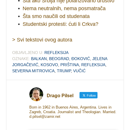
•
Šta ako Srbija nije polarizovano društvo
•
Nema neutralnih, nema posmatrača
•
Šta smo naučili od studenata
•
Studentski protesti: ćuti li Crkva?
> Svi tekstovi ovog autora
OBJAVLJENO U:
REFLEKSIJA
OZNAKE:
BALKAN
,
BEOGRAD
,
ĐOKOVIĆ
,
JELENA
JORGAČEVIĆ
,
KOSOVO
,
PRIŠTINA
,
REFLEKSIJA
,
SEVERNA MITROVICA
,
TRUMP
,
VUČIĆ
Drago Pilsel
Follow
Born in 1962 in Buenos Aires, Argentina. Lives in
Zagreb, Croatia. Journalist and Theologian. Married.
d.pilsel@zamir.net