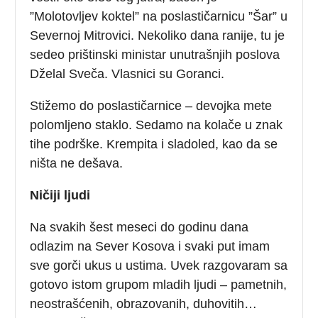
”Molotovljev koktel” na poslastičarnicu ”Šar” u
Severnoj Mitrovici. Nekoliko dana ranije, tu je
sedeo prištinski ministar unutrašnjih poslova
Dželal Sveča. Vlasnici su Goranci.
Stižemo do poslastičarnice – devojka mete
polomljeno staklo. Sedamo na kolače u znak
tihe podrške. Krempita i sladoled, kao da se
ništa ne dešava.
Ničiji ljudi
Na svakih šest meseci do godinu dana
odlazim na Sever Kosova i svaki put imam
sve gorči ukus u ustima. Uvek razgovaram sa
gotovo istom grupom mladih ljudi – pametnih,
neostrašćenih, obrazovanih, duhovitih…