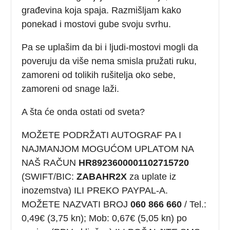
građevina koja spaja. Razmišljam kako
ponekad i mostovi gube svoju svrhu.
Pa se uplašim da bi i ljudi-mostovi mogli da
poveruju da više nema smisla pružati ruku,
zamoreni od tolikih rušitelja oko sebe,
zamoreni od snage laži.
A šta će onda ostati od sveta?
MOŽETE PODRŽATI AUTOGRAF PA I
NAJMANJOM MOGUĆOM UPLATOM NA
NAŠ RAČUN
HR8923600001102715720
(SWIFT/BIC:
ZABAHR2X
za uplate iz
inozemstva) ILI PREKO PAYPAL-A.
MOŽETE NAZVATI BROJ
060 866 660
/ Tel.:
0,49€ (3,75 kn); Mob: 0,67€ (5,05 kn) po