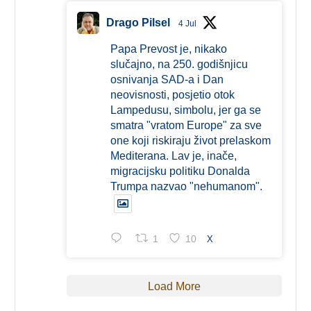
Drago Pilsel
4 Jul
Papa Prevost je, nikako
slučajno, na 250. godišnjicu
osnivanja SAD-a i Dan
neovisnosti, posjetio otok
Lampedusu, simbolu, jer ga se
smatra "vratom Europe" za sve
one koji riskiraju život prelaskom
Mediterana. Lav je, inače,
migracijsku politiku Donalda
Trumpa nazvao "nehumanom".
1
10
X
Load More