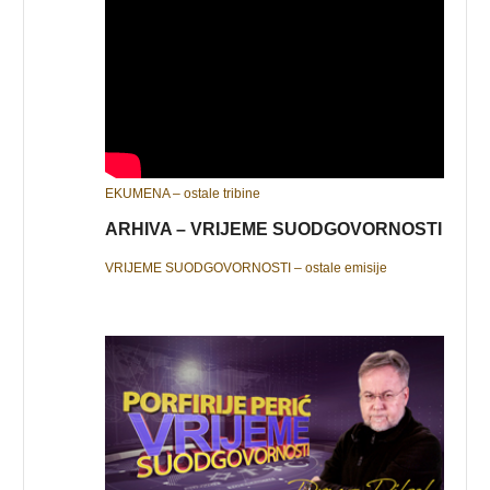
EKUMENA – ostale tribine
ARHIVA – VRIJEME SUODGOVORNOSTI
VRIJEME SUODGOVORNOSTI – ostale emisije