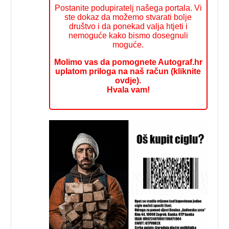
Postanite podupiratelj našega portala. Vi
ste dokaz da možemo stvarati bolje
društvo i da ponekad valja htjeti i
nemoguće kako bismo dosegnuli
moguće.
Molimo vas da pomognete Autograf.hr
uplatom priloga na naš račun (kliknite
ovdje).
Hvala vam!