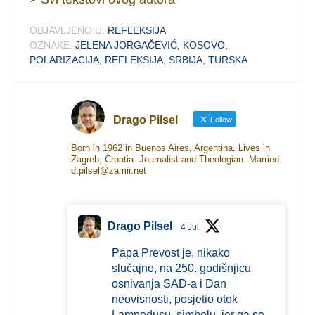
OBJAVLJENO U:
REFLEKSIJA
OZNAKE:
JELENA JORGAČEVIĆ
,
KOSOVO
,
POLARIZACIJA
,
REFLEKSIJA
,
SRBIJA
,
TURSKA
Drago Pilsel
Follow
Born in 1962 in Buenos Aires, Argentina. Lives in
Zagreb, Croatia. Journalist and Theologian. Married.
d.pilsel@zamir.net
Drago Pilsel
4 Jul
Papa Prevost je, nikako
slučajno, na 250. godišnjicu
osnivanja SAD-a i Dan
neovisnosti, posjetio otok
Lampedusu, simbolu, jer ga se