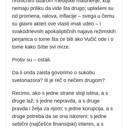
hroničnim udarom medijske mašinerije, koji
nemaju priliku da vide šta drugo; uplašeni su
od promena, ratova, inflacije – svega u čemu
su glavni akteri ove vlasti imali udeo – i
svakodnevnih apokaliptičnih najava režimskih
perjanica o tome šta će biti ako Vučić ode i o
tome kako Srbe svi mrze.
Protiv su – ostali.
Da li onda zaista govorimo o sukobu
svetonazora? Ili je reč o nečem drugom?
Recimo, ako s jedne strane stoji istina, a s
druge laž; s jedne nepravda, a s druge
pravda i želja za njom; s jedne korupcija, a s
druge potreba da se ona iskoreni; s jedne
sebični (najčešće finansijski) interes, a s