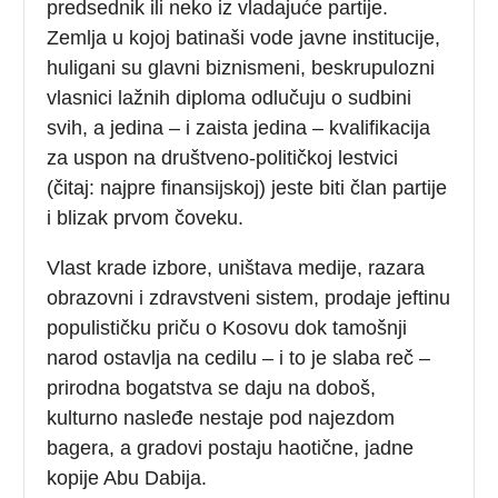
predsednik ili neko iz vladajuće partije.
Zemlja u kojoj batinaši vode javne institucije,
huligani su glavni biznismeni, beskrupulozni
vlasnici lažnih diploma odlučuju o sudbini
svih, a jedina – i zaista jedina – kvalifikacija
za uspon na društveno-političkoj lestvici
(čitaj: najpre finansijskoj) jeste biti član partije
i blizak prvom čoveku.
Vlast krade izbore, uništava medije, razara
obrazovni i zdravstveni sistem, prodaje jeftinu
populističku priču o Kosovu dok tamošnji
narod ostavlja na cedilu – i to je slaba reč –
prirodna bogatstva se daju na doboš,
kulturno nasleđe nestaje pod najezdom
bagera, a gradovi postaju haotične, jadne
kopije Abu Dabija.