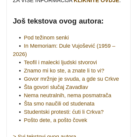
ZA VIŠE INFORMACIJA
KLIKNITE OVDJE
.
Još tekstova ovog autora:
•
Pod težinom senki
•
In Memoriam: Dule Vujošević (1959 –
2026)
•
Teofil i malecki ljudski stvorovi
•
Znamo mi ko ste, a znate li to vi?
•
Govor mržnje je svuda, a gde su Crkve
•
Šta govori slučaj Zavadlav
•
Nema neutralnih, nema posmatrača
•
Šta smo naučili od studenata
•
Studentski protesti: ćuti li Crkva?
•
Pošto dete, a pošto čovek
> Svi tekstovi ovog autora