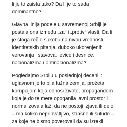
li je to zaista tako? Da li je to sada
dominantno?
Glavna linija podele u savremenoj Srbiji je
postala ona između „za“ i „protiv“ vlasti. Da li
je stoga reč o sukobu na nivou vrednosti,
identitetskih pitanja, duboko ukorenjenih
verovanja i stavova, levice i desnice,
nacionalizma i antinacionalizma?
Pogledajmo Srbiju u poslednjoj deceniji:
uglavnom je to bila tužna zemlja, prožeta
korupcijom koja odnosi živote; propagandom
koja je do te mere opoganila javni prostor i
normalizovala laž, da ne postoji izjava ili delo
– ma koliko neprihvatljivo, strašno ili suludo –
za koje ne bismo poverovali da su izrekli