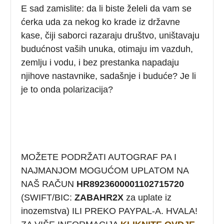
E sad zamislite: da li biste želeli da vam se
ćerka uda za nekog ko krade iz državne
kase, čiji saborci razaraju društvo, uništavaju
budućnost vaših unuka, otimaju im vazduh,
zemlju i vodu, i bez prestanka napadaju
njihove nastavnike, sadašnje i buduće? Je li
je to onda polarizacija?
MOŽETE PODRŽATI AUTOGRAF PA I
NAJMANJOM MOGUĆOM UPLATOM NA
NAŠ RAČUN
HR8923600001102715720
(SWIFT/BIC:
ZABAHR2X
za uplate iz
inozemstva) ILI PREKO PAYPAL-A. HVALA!