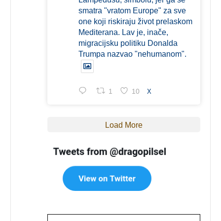
smatra "vratom Europe" za sve
one koji riskiraju život prelaskom
Mediterana. Lav je, inače,
migracijsku politiku Donalda
Trumpa nazvao "nehumanom".
1
10
X
Load More