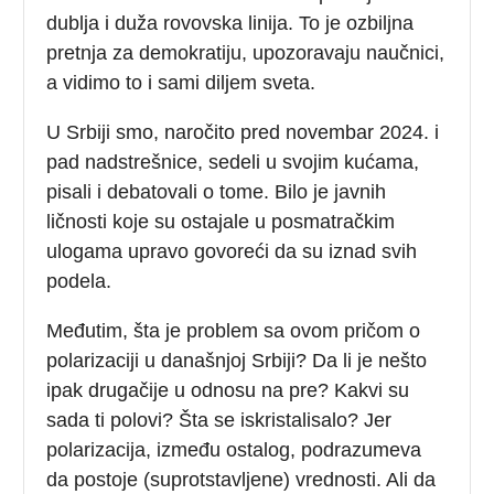
dublja i duža rovovska linija. To je ozbiljna
pretnja za demokratiju, upozoravaju naučnici,
a vidimo to i sami diljem sveta.
U Srbiji smo, naročito pred novembar 2024. i
pad nadstrešnice, sedeli u svojim kućama,
pisali i debatovali o tome. Bilo je javnih
ličnosti koje su ostajale u posmatračkim
ulogama upravo govoreći da su iznad svih
podela.
Međutim, šta je problem sa ovom pričom o
polarizaciji u današnjoj Srbiji? Da li je nešto
ipak drugačije u odnosu na pre? Kakvi su
sada ti polovi? Šta se iskristalisalo? Jer
polarizacija, između ostalog, podrazumeva
da postoje (suprotstavljene) vrednosti. Ali da