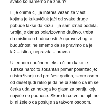
svako ko namerno ne žmuri?
Ili je onima čiji je interes vezan za vlast i
kojima je kukavičluk jači od svake druge
pobude lakše da kažu – ja sam iznad podela,
Srbija je danas polarizovano društvo, treba
da mislimo o budućnosti. A upravo zbog te
budućnosti ne smemo da se pravimo da je
laž – istina, nepravda – pravda.
U jednom naučnom tekstu čitam kako je
Turska naročito šokantan primer polarizacije:
u istraživanju od pre šest godina, skoro osam
od deset ljudi reklo je da ne bi želelo da im se
ćerka uda za nekoga ko glasa za partiju koju
najviše ne podnose. Skoro tri četvrtine njih ne
bi ni želelo da posluje sa takvom osobom.