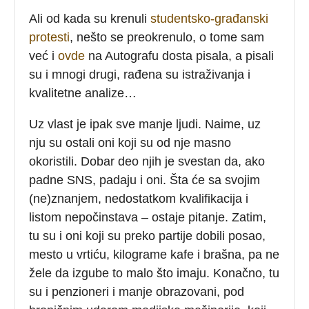
Ali od kada su krenuli
studentsko-građanski
protesti
, nešto se preokrenulo, o tome sam
već i
ovde
na Autografu dosta pisala, a pisali
su i mnogi drugi, rađena su istraživanja i
kvalitetne analize…
Uz vlast je ipak sve manje ljudi. Naime, uz
nju su ostali oni koji su od nje masno
okoristili. Dobar deo njih je svestan da, ako
padne SNS, padaju i oni. Šta će sa svojim
(ne)znanjem, nedostatkom kvalifikacija i
listom nepočinstava – ostaje pitanje. Zatim,
tu su i oni koji su preko partije dobili posao,
mesto u vrtiću, kilograme kafe i brašna, pa ne
žele da izgube to malo što imaju. Konačno, tu
su i penzioneri i manje obrazovani, pod