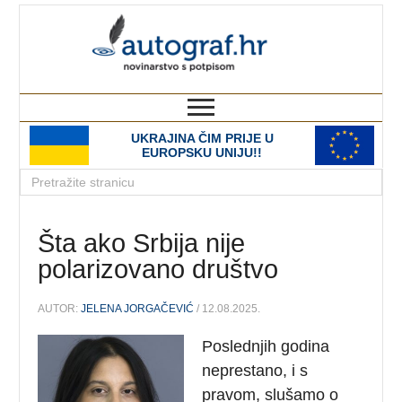
autograf.hr
novinarstvo s potpisom
UKRAJINA ČIM PRIJE U
EUROPSKU UNIJU!!
Šta ako Srbija nije
polarizovano društvo
AUTOR:
JELENA JORGAČEVIĆ
/ 12.08.2025.
Poslednjih godina
neprestano, i s
pravom, slušamo o