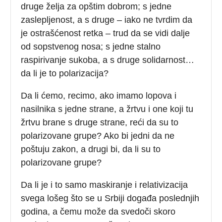
druge želja za opštim dobrom; s jedne
zaslepljenost, a s druge – iako ne tvrdim da
je ostrašćenost retka – trud da se vidi dalje
od sopstvenog nosa; s jedne stalno
raspirivanje sukoba, a s druge solidarnost…
da li je to polarizacija?
Da li ćemo, recimo, ako imamo lopova i
nasilnika s jedne strane, a žrtvu i one koji tu
žrtvu brane s druge strane, reći da su to
polarizovane grupe? Ako bi jedni da ne
poštuju zakon, a drugi bi, da li su to
polarizovane grupe?
Da li je i to samo maskiranje i relativizacija
svega lošeg što se u Srbiji događa poslednjih
godina, a čemu može da svedoči skoro