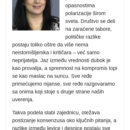
opasnostima
polarizacije širom
sveta. Društvo se deli
na zaraćene tabore,
političke razlike
postaju toliko oštre da više nema
neistomišljenika i kritičara – već samo
neprijatelja. Jaz između vrednosti dubok je
kao provalija, a spremnost na kompromis topi
se kao maslac na suncu. Sve ređe
primećujemo nijanse, sve ređe razgovaramo
sa onima koji stoje s druge strane naših
uverenja.
Takva podela slabi zajednicu, otežava
postizanje konsenzusa oko ključnih pitanja, a
razlike između levice i desnice postaju sve