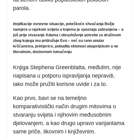
parola.
Implikacije osnovne situacije, poteškoće shvaćanja Božje
namjere u rajskom svijetu u kojemu je spoznaja zabranjena – a
još prije stvaranje Adama i obrazloženje potrebe za društvom
zbog kojega mu pridružuje Evu – već su rano unutar
kršćanstva, primjerice, pobudila sklonost alegorijskom a ne
literalnom, doslovnom tumačenju
Knjiga Stephena Greenblatta, međutim, nije
napisana u potporu ispravljanja nepravdi,
iako može pružiti korisne uvide i za to.
Kao prvo, bavi se na temeljno
komparativistički način drugim mitovima o
stvaranju svijeta i njihovim međusobnim
djelovanjem, a kao drugo upravo varijantama
same priče, likovnim i književnim.