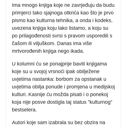
Ima mnogo knjiga koje ne zavrjeđuju da budu
primjerci tako sjajnoga otkrića kao što je prvo
pismo kao kulturna tehnika, a onda i kodeks,
uvezena knjiga koju lako listamo, a koju su
po prilagođenosti svrsi s pravom usporedili s
čašom ili viljuškom. Danas ima više
mrtvorođenih knjiga nego ikada.
U kolumni ću se ponajprije baviti knjigama
koje su u svojoj vrsnoći ipak obilježene
uvjetima nastanka: borbom za opstanak u
uvjetima obilja ponude i promjena u medijskoj
kulturi. Kasnije ću možda pisati i o ponekoj
koja nije posve dostigla taj status ”kulturnog”
bestselera.
Autori koje sam izabrala su bez obzira na