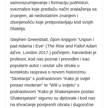
samorazumijevanje i formaciju
polihistori
,
sveznalice koje predlažu način snalaženja sa
znanjem, ali nedostatnim znanjem i
zbunjenošću koje pretpostavljaju kod svojih
čitatelja.
Stephen Greenblatt, čijom knjigom ”Uspon i
pad Adama i Eve” (
The Rise and Fallof Adam
&Eve
, London 2017.) počinjem, harvardski je
profesor, kod nas poznat i prevođen i kao
popularni autor i unutar uže struke u
kontekstu rasprava o novom historizmu.
”Skretanja” s podnaslovom ”Kako je svijet
postao moderan” te ”Will u svijetu” s
podnaslovom ”Kako je Shakespeare postao
Shakespeare” sigurno su djelovale i kod nas
na shvaćanje povijesnih obrata i dugoročne