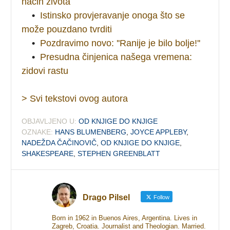
način života
•
Istinsko provjeravanje onoga što se
može pouzdano tvrditi
•
Pozdravimo novo: ''Ranije je bilo bolje!''
•
Presudna činjenica našega vremena:
zidovi rastu
> Svi tekstovi ovog autora
OBJAVLJENO U:
OD KNJIGE DO KNJIGE
OZNAKE:
HANS BLUMENBERG
,
JOYCE APPLEBY
,
NADEŽDA ČAČINOVIČ
,
OD KNJIGE DO KNJIGE
,
SHAKESPEARE
,
STEPHEN GREENBLATT
Drago Pilsel
Follow
Born in 1962 in Buenos Aires, Argentina. Lives in
Zagreb, Croatia. Journalist and Theologian. Married.