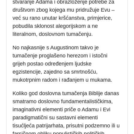
stvaranje Adama i obrazloženje potrebe za
društvom zbog kojega mu pridružuje Evu –
već su rano unutar kršćanstva, primjerice,
pobudila sklonost alegorijskom a ne
literalnom, doslovnom tumačenju.
No najkasnije s Augustinom takvo je
tumačenje proglašeno herezom i istočni
grijeh postao određenjem ljudske
egzistencije, zajedno sa smrtnošću,
mukotrpnim radom i rađanjem u mukama.
Koliko god doslovna tumačenja Biblije danas
smatramo doslovno fundamentalističkima,
imaginativni elementi priče o Adamu i Evi
paradigmatični su sastavni elementi
tisućljeća patrijarhata, prisutni podzemno ili u
farsičnom obliku populističkih političkih