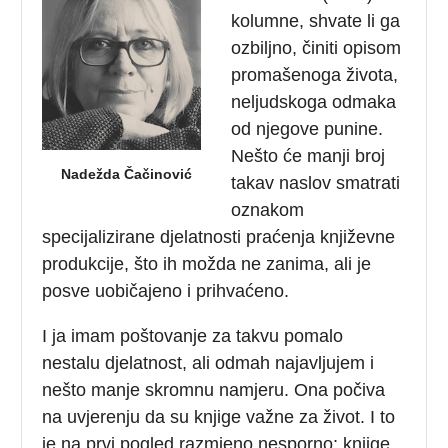
kolumne, shvate li ga
ozbiljno, činiti opisom
promašenoga života,
neljudskoga odmaka
od njegove punine.
Nešto će manji broj
Nadežda Čačinović
takav naslov smatrati
oznakom
specijalizirane djelatnosti praćenja književne
produkcije, što ih možda ne zanima, ali je
posve uobičajeno i prihvaćeno.
I ja imam poštovanje za takvu pomalo
nestalu djelatnost, ali odmah najavljujem i
nešto manje skromnu namjeru. Ona počiva
na uvjerenju da su knjige važne za život. I to
je na prvi pogled razmjeno nesporno; knjige