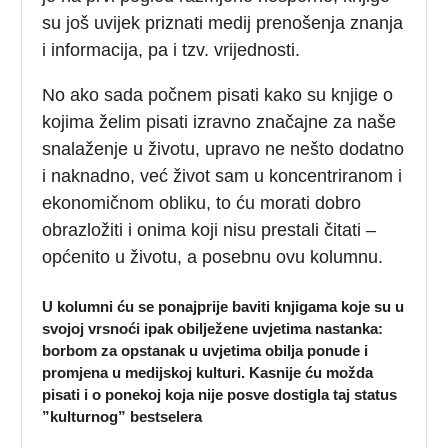
su još uvijek priznati medij prenošenja znanja
i informacija, pa i tzv. vrijednosti.
No ako sada počnem pisati kako su knjige o
kojima želim pisati izravno značajne za naše
snalaženje u životu, upravo ne nešto dodatno
i naknadno, već život sam u koncentriranom i
ekonomičnom obliku, to ću morati dobro
obrazložiti i onima koji nisu prestali čitati –
općenito u životu, a posebnu ovu kolumnu.
U kolumni ću se ponajprije baviti knjigama koje su u
svojoj vrsnoći ipak obilježene uvjetima nastanka:
borbom za opstanak u uvjetima obilja ponude i
promjena u medijskoj kulturi. Kasnije ću možda
pisati i o ponekoj koja nije posve dostigla taj status
”kulturnog” bestselera