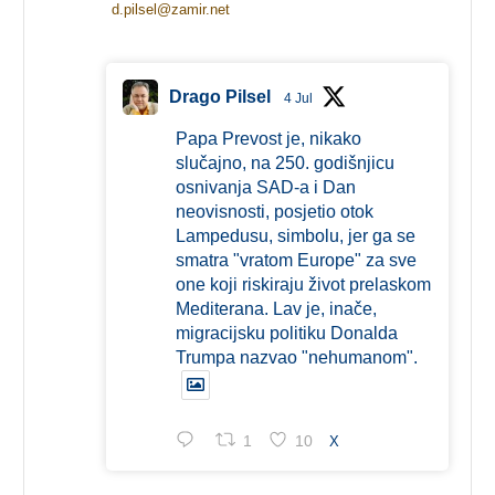
d.pilsel@zamir.net
Drago Pilsel
4 Jul
Papa Prevost je, nikako
slučajno, na 250. godišnjicu
osnivanja SAD-a i Dan
neovisnosti, posjetio otok
Lampedusu, simbolu, jer ga se
smatra "vratom Europe" za sve
one koji riskiraju život prelaskom
Mediterana. Lav je, inače,
migracijsku politiku Donalda
Trumpa nazvao "nehumanom".
1
10
X