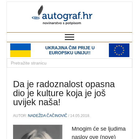
autograf.hr
novinarstvo s potpisom
UKRAJINA ČIM PRIJE U
EUROPSKU UNIJU!!
Da je radoznalost opasna
dio je kulture koja je još
uvijek naša!
AUTOR:
NADEŽDA ČAČINOVIČ
/ 14.05.2018.
Mnogim će se ljudima
naslov ove (nove)