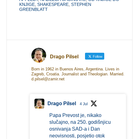
KNJIGE
,
SHAKESPEARE
,
STEPHEN
GREENBLATT
Drago Pilsel
Follow
Born in 1962 in Buenos Aires, Argentina. Lives in
Zagreb, Croatia. Journalist and Theologian. Married.
d.pilsel@zamir.net
Drago Pilsel
4 Jul
Papa Prevost je, nikako
slučajno, na 250. godišnjicu
osnivanja SAD-a i Dan
neovisnosti, posjetio otok