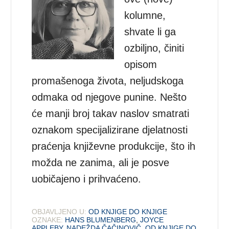
kolumne,
shvate li ga
ozbiljno, činiti
opisom
promašenoga života, neljudskoga
odmaka od njegove punine. Nešto
će manji broj takav naslov smatrati
oznakom specijalizirane djelatnosti
praćenja književne produkcije, što ih
možda ne zanima, ali je posve
uobičajeno i prihvaćeno.
OBJAVLJENO U:
OD KNJIGE DO KNJIGE
OZNAKE:
HANS BLUMENBERG
,
JOYCE
APPLEBY
,
NADEŽDA ČAČINOVIČ
,
OD KNJIGE DO