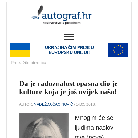
autograf.hr
novinarstvo s potpisom
UKRAJINA ČIM PRIJE U
EUROPSKU UNIJU!!
Da je radoznalost opasna dio je
kulture koja je još uvijek naša!
AUTOR:
NADEŽDA ČAČINOVIČ
/ 14.05.2018.
Mnogim će se
ljudima naslov
ove (nove)