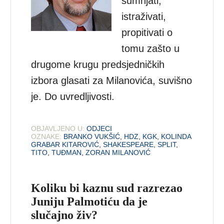
sumnjati,
istraživati,
propitivati o
tomu zašto u
drugome krugu predsjedničkih
izbora glasati za Milanovića, suvišno
je. Do uvredljivosti.
OBJAVLJENO U:
ODJECI
OZNAKE:
BRANKO VUKŠIĆ
,
HDZ
,
KGK
,
KOLINDA
GRABAR KITAROVIĆ
,
SHAKESPEARE
,
SPLIT
,
TITO
,
TUĐMAN
,
ZORAN MILANOVIĆ
Koliku bi kaznu sud razrezao
Juniju Palmotiću da je
slučajno živ?