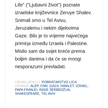
Life” (”Ljubavni život”) poznate
izraelske književnice Zeruye Shalev.
Snimali smo u Tel Avivu,
Jeruzalemu i nekim dijelovima
Gaze. Bilo je to vrijeme najvećega
primirja između Izraela i Palestine.
Mislio sam da svijet kreće prema
boljim danima i da će se mnogi
nesporazumi prevladati.
OBJAVLJENO U:
POBRATIMSTVO LICA
OZNAKE:
ALEP
,
CNN
,
GAZA
,
HAMLET
,
IZRAEL
,
PAPA FRANJO
,
RADE ŠERBEDŽIJA
,
SHAKESPEARE
,
TEL AVIV