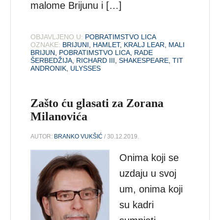
malome Brijunu i […]
OBJAVLJENO U:
POBRATIMSTVO LICA
OZNAKE:
BRIJUNI
,
HAMLET
,
KRALJ LEAR
,
MALI
BRIJUN
,
POBRATIMSTVO LICA
,
RADE
ŠERBEDŽIJA
,
RICHARD III
,
SHAKESPEARE
,
TIT
ANDRONIK
,
ULYSSES
Zašto ću glasati za Zorana
Milanovića
AUTOR:
BRANKO VUKŠIĆ
/ 30.12.2019.
Onima koji se
uzdaju u svoj
um, onima koji
su kadri