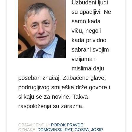
Uzbuđeni ljudi
su upadljivi. Ne
samo kada
viču, nego i
kada prividno
sabrani svojim
vizijama i
mislima daju
poseban značaj. Zabačene glave,
podrugljivog smiješka drže govore i
slikaju se za novine. Takva
raspoloženja su zarazna.
OBJAVLJENO U:
POROK PRAVDE
OZNAKE:
DOMOVINSKI RAT
,
GOSPA
,
JOSIP