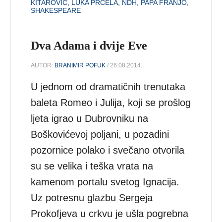
KITAROVIĆ
,
LUKA PRCELA
,
NDH
,
PAPA FRANJO
,
SHAKESPEARE
Dva Adama i dvije Eve
AUTOR:
BRANIMIR POFUK
/ 26.08.2014.
U jednom od dramatičnih trenutaka
baleta Romeo i Julija, koji se prošlog
ljeta igrao u Dubrovniku na
Boškovićevoj poljani, u pozadini
pozornice polako i svečano otvorila
su se velika i teška vrata na
kamenom portalu svetog Ignacija.
Uz potresnu glazbu Sergeja
Prokofjeva u crkvu je ušla pogrebna