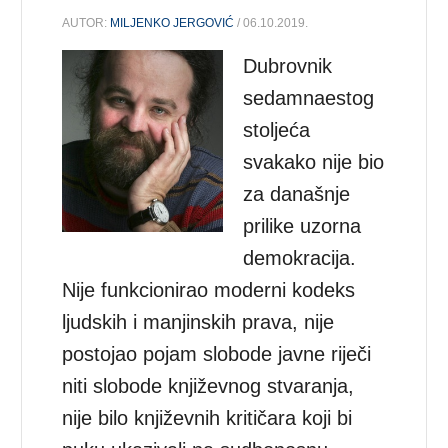
AUTOR:
MILJENKO JERGOVIĆ
/ 06.10.2019.
Dubrovnik
sedamnaestog
stoljeća
svakako nije bio
za današnje
prilike uzorna
demokracija.
Nije funkcionirao moderni kodeks
ljudskih i manjinskih prava, nije
postojao pojam slobode javne riječi
niti slobode književnog stvaranja,
nije bilo književnih kritičara koji bi