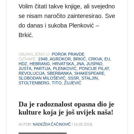
Volim čitati takve knjige, ali svejedno
se nisam naročito zainteresirao. Sve
do danas i sukoba Plenković –
Brkić.
OBJAVLJENO U:
POROK PRAVDE
OZNAKE:
1948
,
AGROKOR
,
BRKIĆ
,
CRKVA
,
EU
,
HDZ
,
HEBRANG
,
HRVATSKA
,
JNA
,
JUSPAD
,
JUSTA
,
PARTIJA
,
PLENKOVIĆ
,
PONCIJE PILAT
,
REVOLUCIJA
,
SBERBANKA
,
SHAKESPEARE
,
SLOBODAN MILOŠEVIĆ
,
SSSR
,
STALJIN
,
STOLTENBERG
,
TITO
,
ŽUJEVIĆ
Da je radoznalost opasna dio je
kulture koja je još uvijek naša!
AUTOR:
NADEŽDA ČAČINOVIČ
/ 14.05.2018.