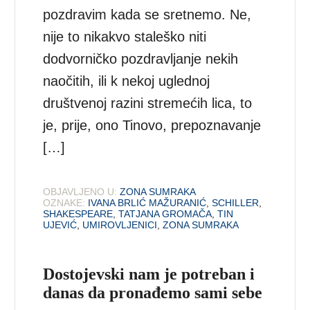
pozdravim kada se sretnemo. Ne,
nije to nikakvo staleško niti
dodvorničko pozdravljanje nekih
naočitih, ili k nekoj uglednoj
društvenoj razini stremećih lica, to
je, prije, ono Tinovo, prepoznavanje
[…]
OBJAVLJENO U:
ZONA SUMRAKA
OZNAKE:
IVANA BRLIĆ MAŽURANIĆ
,
SCHILLER
,
SHAKESPEARE
,
TATJANA GROMAČA
,
TIN
UJEVIĆ
,
UMIROVLJENICI
,
ZONA SUMRAKA
Dostojevski nam je potreban i
danas da pronađemo sami sebe