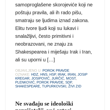
samoproglašene skorojeviće koji ne
poštuju pravila, ali ih rado pišu,
smatraju se ljudima iznad zakona.
Elitu tvore ljudi koji su lukavi i
snalažljivi, često primitivni i
neobrazovani, ne znaju za
Shakespearea i miješaju Irak i Iran,
ali su uporni u […]
OBJAVLJENO U:
POROK PRAVDE
OZNAKE:
HDZ
,
HNS
,
HSP
,
IRAK
,
IRAN
,
JOSIP
KREGAR
,
JOSIPOVIĆ
,
JURČIĆ
,
MOST
,
PLENKOVIĆ
,
POROK PRAVDE
,
SDP
,
SHAKESPEARE
,
TUPURKOVSKI
,
ŽIVI ZID
Ne svađaju se ideološki