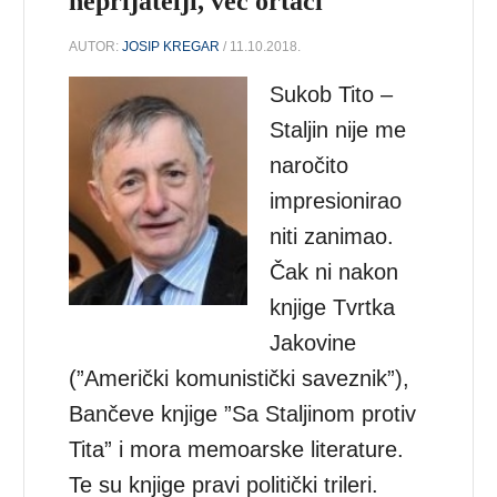
neprijatelji, već ortaci
AUTOR:
JOSIP KREGAR
/ 11.10.2018.
Sukob Tito –
Staljin nije me
naročito
impresionirao
niti zanimao.
Čak ni nakon
knjige Tvrtka
Jakovine
(”Američki komunistički saveznik”),
Bančeve knjige ”Sa Staljinom protiv
Tita” i mora memoarske literature.
Te su knjige pravi politički trileri.