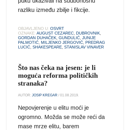
puku ukazivali na sudbonosnu
razliku između zbilje i fikcije.
OBJAVLJENO U:
OSVRT
OZNAKE:
AUGUST CEZAREC
,
DUBROVNIK
,
GORDAN DUHAČEK
,
GUNDULIĆ
,
JUNIJE
PALMOTIĆ
,
MILJENKO JERGOVIĆ
,
PREDRAG
LUCIĆ
,
SHAKESPEARE
,
STANISLAV VINAVER
Što nas čeka na jesen: je li
moguća reforma političkih
stranaka?
AUTOR:
JOSIP KREGAR
/ 01.08.2019.
Nepovjerenje u elitu moći je
ogromno. Možda se može reći da
mase mrze elitu, barem