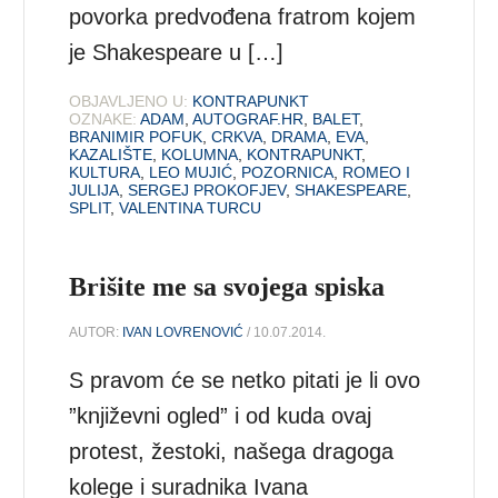
povorka predvođena fratrom kojem
je Shakespeare u […]
OBJAVLJENO U:
KONTRAPUNKT
OZNAKE:
ADAM
,
AUTOGRAF.HR
,
BALET
,
BRANIMIR POFUK
,
CRKVA
,
DRAMA
,
EVA
,
KAZALIŠTE
,
KOLUMNA
,
KONTRAPUNKT
,
KULTURA
,
LEO MUJIĆ
,
POZORNICA
,
ROMEO I
JULIJA
,
SERGEJ PROKOFJEV
,
SHAKESPEARE
,
SPLIT
,
VALENTINA TURCU
Brišite me sa svojega spiska
AUTOR:
IVAN LOVRENOVIĆ
/ 10.07.2014.
S pravom će se netko pitati je li ovo
”književni ogled” i od kuda ovaj
protest, žestoki, našega dragoga
kolege i suradnika Ivana