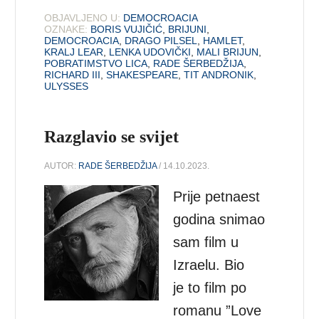
OBJAVLJENO U:
DEMOCROACIA
OZNAKE:
BORIS VUJIČIĆ
,
BRIJUNI
,
DEMOCROACIA
,
DRAGO PILSEL
,
HAMLET
,
KRALJ LEAR
,
LENKA UDOVIČKI
,
MALI BRIJUN
,
POBRATIMSTVO LICA
,
RADE ŠERBEDŽIJA
,
RICHARD III
,
SHAKESPEARE
,
TIT ANDRONIK
,
ULYSSES
Razglavio se svijet
AUTOR:
RADE ŠERBEDŽIJA
/ 14.10.2023.
Prije petnaest
godina snimao
sam film u
Izraelu. Bio
je to film po
romanu ”Love