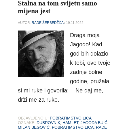
Stalna na tom svijetu samo
mijena jest
AUTOR:
RADE ŠERBEDŽIJA
/ 19.11.2022.
Draga moja
Jagodo! Kad
god bih dolazio
k tebi, ove tvoje
zadnje bolne
godine, pružala
si mi ruke i govorila: – Ne daj me,
drži me za ruke.
OBJAVLJENO U:
POBRATIMSTVO LICA
OZNAKE:
DUBROVNIK
,
HAMLET
,
JAGODA BUIĆ
,
MILAN BEGOVIĆ
,
POBRATIMSTVO LICA
,
RADE