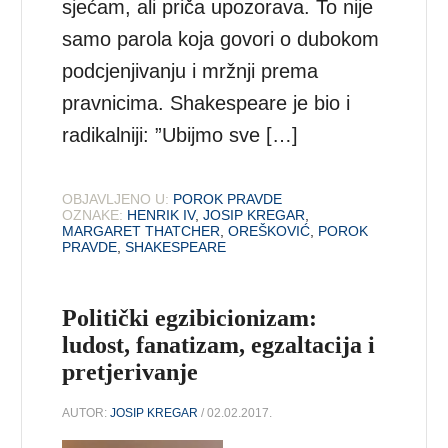
sjećam, ali priča upozorava. To nije
samo parola koja govori o dubokom
podcjenjivanju i mržnji prema
pravnicima. Shakespeare je bio i
radikalniji: ”Ubijmo sve […]
OBJAVLJENO U:
POROK PRAVDE
OZNAKE:
HENRIK IV
,
JOSIP KREGAR
,
MARGARET THATCHER
,
OREŠKOVIĆ
,
POROK
PRAVDE
,
SHAKESPEARE
Politički egzibicionizam:
ludost, fanatizam, egzaltacija i
pretjerivanje
AUTOR:
JOSIP KREGAR
/ 02.02.2017.