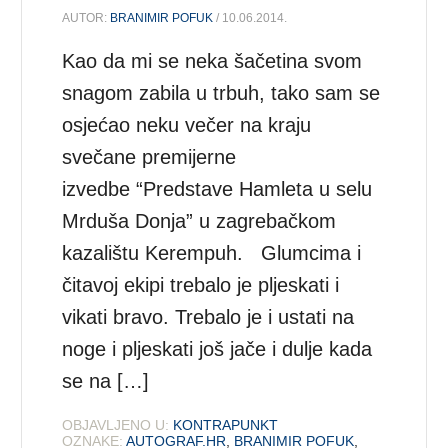
AUTOR:
BRANIMIR POFUK
/ 10.06.2014.
Kao da mi se neka šačetina svom
snagom zabila u trbuh, tako sam se
osjećao neku večer na kraju
svečane premijerne
izvedbe “Predstave Hamleta u selu
Mrduša Donja” u zagrebačkom
kazalištu Kerempuh. Glumcima i
čitavoj ekipi trebalo je pljeskati i
vikati bravo. Trebalo je i ustati na
noge i pljeskati još jače i dulje kada
se na […]
OBJAVLJENO U:
KONTRAPUNKT
OZNAKE:
AUTOGRAF.HR
,
BRANIMIR POFUK
,