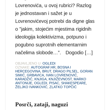
Lovrenovića, u ovoj rubrici? Razlog
je jednostavan i sažet je u
Lovrenovićevoj potrebi da digne glas
o ”jakim, stojećim mjestima rigidnih
ideologija kolektivizma, potpuno i
pogubno suprotnih elementarnim
načelima slobode…”. Dogodio […]
OBJAVLJENO U:
OGLEDI
OZNAKE:
AUTOGRAF.HR
,
BOSNA I
HERCEGOVINA
,
BRUT
,
DRAGO PILSEL
,
GORAN
SIMIĆ
,
GRBAVICA
,
IVAN LOVRENOVIĆ
,
KARADŽIĆ
,
KNJIGA
,
KNJIŽEVNOST
,
MARKO
ANTONIJE
,
OGLEDI
,
PISAC
,
SHAKESPEARE
,
ŽELJKO IVANKOVIĆ
,
ZLATKO TOPČIĆ
Posrči, zataji, naguzi