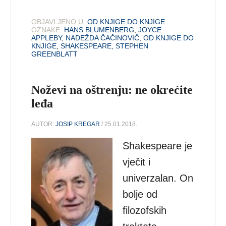
OBJAVLJENO U:
OD KNJIGE DO KNJIGE
OZNAKE:
HANS BLUMENBERG
,
JOYCE
APPLEBY
,
NADEŽDA ČAČINOVIČ
,
OD KNJIGE DO
KNJIGE
,
SHAKESPEARE
,
STEPHEN
GREENBLATT
Noževi na oštrenju: ne okrećite
leđa
AUTOR:
JOSIP KREGAR
/ 25.01.2018.
Shakespeare je
vječit i
univerzalan. On
bolje od
filozofskih