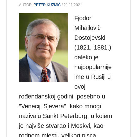
AUTOR:
PETER KUZMIČ
/ 21.11.2021.
Fjodor
Mihajlovič
Dostojevski
(1821.-1881.)
daleko je
najpopularnije
ime u Rusiji u
ovoj
rođendanskoj godini, posebno u
”Veneciji Sjevera”, kako mnogi
nazivaju Sankt Peterburg, u kojem
je najviše stvarao i Moskvi, kao
rodnom mjestu velikog pisca.