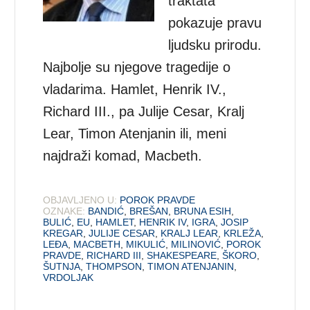
traktata
pokazuje pravu
ljudsku prirodu.
Najbolje su njegove tragedije o
vladarima. Hamlet, Henrik IV.,
Richard III., pa Julije Cesar, Kralj
Lear, Timon Atenjanin ili, meni
najdraži komad, Macbeth.
OBJAVLJENO U:
POROK PRAVDE
OZNAKE:
BANDIĆ
,
BREŠAN
,
BRUNA ESIH
,
BULIĆ
,
EU
,
HAMLET
,
HENRIK IV
,
IGRA
,
JOSIP
KREGAR
,
JULIJE CESAR
,
KRALJ LEAR
,
KRLEŽA
,
LEĐA
,
MACBETH
,
MIKULIĆ
,
MILINOVIĆ
,
POROK
PRAVDE
,
RICHARD III
,
SHAKESPEARE
,
ŠKORO
,
ŠUTNJA
,
THOMPSON
,
TIMON ATENJANIN
,
VRDOLJAK