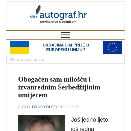
autograf.hr
novinarstvo s potpisom
UKRAJINA ČIM PRIJE U
EUROPSKU UNIJU!!
Obogaćen sam milošću i
izvanrednim Šerbedžijinim
umijećem
AUTOR:
DRAGO PILSEL
/ 10.08.2025.
Još jedno ljeto,
još jedna