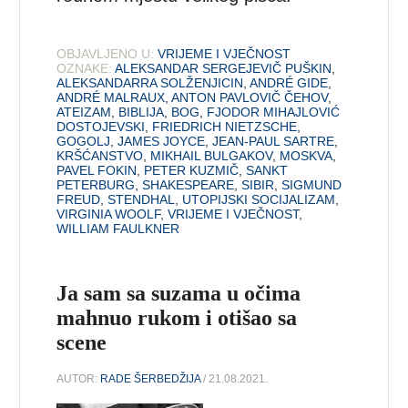
OBJAVLJENO U:
VRIJEME I VJEČNOST
OZNAKE:
ALEKSANDAR SERGEJEVIČ PUŠKIN
,
ALEKSANDARRA SOLŽENJICIN
,
ANDRÉ GIDE
,
ANDRÉ MALRAUX
,
ANTON PAVLOVIČ ČEHOV
,
ATEIZAM
,
BIBLIJA
,
BOG
,
FJODOR MIHAJLOVIĆ
DOSTOJEVSKI
,
FRIEDRICH NIETZSCHE
,
GOGOLJ
,
JAMES JOYCE
,
JEAN-PAUL SARTRE
,
KRŠĆANSTVO
,
MIKHAIL BULGAKOV
,
MOSKVA
,
PAVEL FOKIN
,
PETER KUZMIČ
,
SANKT
PETERBURG
,
SHAKESPEARE
,
SIBIR
,
SIGMUND
FREUD
,
STENDHAL
,
UTOPIJSKI SOCIJALIZAM
,
VIRGINIA WOOLF
,
VRIJEME I VJEČNOST
,
WILLIAM FAULKNER
Ja sam sa suzama u očima
mahnuo rukom i otišao sa
scene
AUTOR:
RADE ŠERBEDŽIJA
/ 21.08.2021.