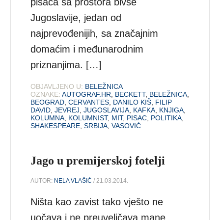
pisaca sa prostora bivše
Jugoslavije, jedan od
najprevođenijih, sa značajnim
domaćim i međunarodnim
priznanjima. […]
OBJAVLJENO U:
BELEŽNICA
OZNAKE:
AUTOGRAF.HR
,
BECKETT
,
BELEŽNICA
,
BEOGRAD
,
CERVANTES
,
DANILO KIŠ
,
FILIP
DAVID
,
JEVREJ
,
JUGOSLAVIJA
,
KAFKA
,
KNJIGA
,
KOLUMNA
,
KOLUMNIST
,
MIT
,
PISAC
,
POLITIKA
,
SHAKESPEARE
,
SRBIJA
,
VASOVIĆ
Jago u premijerskoj fotelji
AUTOR:
NELA VLAŠIĆ
/ 21.03.2014.
Ništa kao zavist tako vješto ne
uočava i ne preuveličava mane