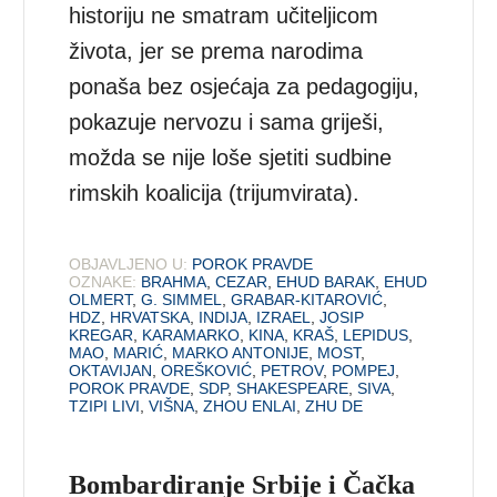
historiju ne smatram učiteljicom
života, jer se prema narodima
ponaša bez osjećaja za pedagogiju,
pokazuje nervozu i sama griješi,
možda se nije loše sjetiti sudbine
rimskih koalicija (trijumvirata).
OBJAVLJENO U:
POROK PRAVDE
OZNAKE:
BRAHMA
,
CEZAR
,
EHUD BARAK
,
EHUD
OLMERT
,
G. SIMMEL
,
GRABAR-KITAROVIĆ
,
HDZ
,
HRVATSKA
,
INDIJA
,
IZRAEL
,
JOSIP
KREGAR
,
KARAMARKO
,
KINA
,
KRAŠ
,
LEPIDUS
,
MAO
,
MARIĆ
,
MARKO ANTONIJE
,
MOST
,
OKTAVIJAN
,
OREŠKOVIĆ
,
PETROV
,
POMPEJ
,
POROK PRAVDE
,
SDP
,
SHAKESPEARE
,
SIVA
,
TZIPI LIVI
,
VIŠNA
,
ZHOU ENLAI
,
ZHU DE
Bombardiranje Srbije i Čačka