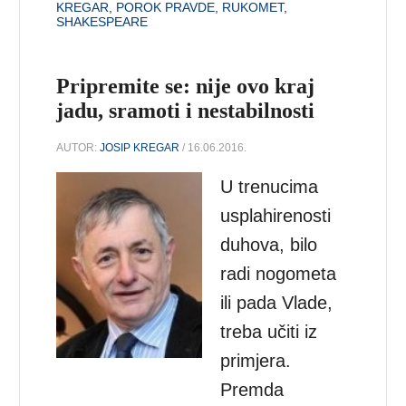
KREGAR
,
POROK PRAVDE
,
RUKOMET
,
SHAKESPEARE
Pripremite se: nije ovo kraj
jadu, sramoti i nestabilnosti
AUTOR:
JOSIP KREGAR
/ 16.06.2016.
U trenucima
usplahirenosti
duhova, bilo
radi nogometa
ili pada Vlade,
treba učiti iz
primjera.
Premda