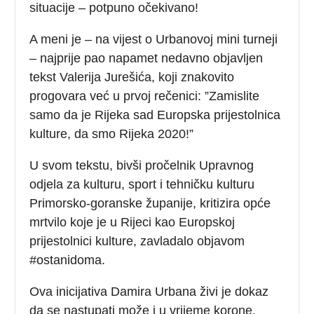
situacije – potpuno očekivano!
A meni je – na vijest o Urbanovoj mini turneji
– najprije pao napamet nedavno objavljen
tekst Valerija Jurešića, koji znakovito
progovara već u prvoj rečenici: ”Zamislite
samo da je Rijeka sad Europska prijestolnica
kulture, da smo Rijeka 2020!”
U svom tekstu, bivši pročelnik Upravnog
odjela za kulturu, sport i tehničku kulturu
Primorsko-goranske županije, kritizira opće
mrtvilo koje je u Rijeci kao Europskoj
prijestolnici kulture, zavladalo objavom
#ostanidoma.
Ova inicijativa Damira Urbana živi je dokaz
da se nastupati može i u vrijeme korone.