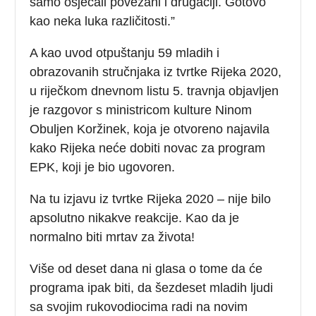
samo osjećali povezani i drugačiji. Gotovo
kao neka luka različitosti.”
A kao uvod otpuštanju 59 mladih i
obrazovanih stručnjaka iz tvrtke Rijeka 2020,
u riječkom dnevnom listu 5. travnja objavljen
je razgovor s ministricom kulture Ninom
Obuljen Koržinek, koja je otvoreno najavila
kako Rijeka neće dobiti novac za program
EPK, koji je bio ugovoren.
Na tu izjavu iz tvrtke Rijeka 2020 – nije bilo
apsolutno nikakve reakcije. Kao da je
normalno biti mrtav za života!
Više od deset dana ni glasa o tome da će
programa ipak biti, da šezdeset mladih ljudi
sa svojim rukovodiocima radi na novim