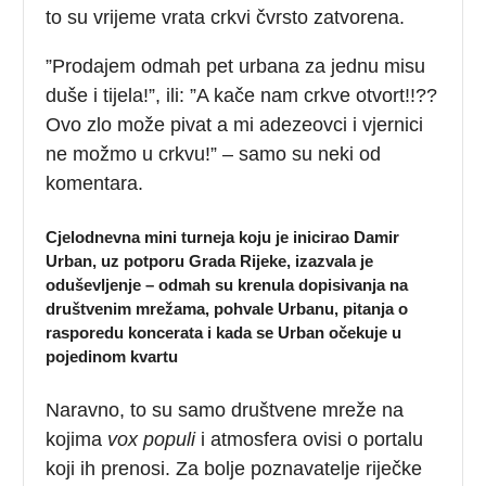
to su vrijeme vrata crkvi čvrsto zatvorena.
”Prodajem odmah pet urbana za jednu misu
duše i tijela!”, ili: ”A kače nam crkve otvort!!??
Ovo zlo može pivat a mi adezeovci i vjernici
ne možmo u crkvu!” – samo su neki od
komentara.
Cjelodnevna mini turneja koju je inicirao Damir
Urban, uz potporu Grada Rijeke, izazvala je
oduševljenje – odmah su krenula dopisivanja na
društvenim mrežama, pohvale Urbanu, pitanja o
rasporedu koncerata i kada se Urban očekuje u
pojedinom kvartu
Naravno, to su samo društvene mreže na
kojima
vox populi
i atmosfera ovisi o portalu
koji ih prenosi. Za bolje poznavatelje riječke