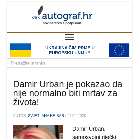
autograf.hr
novinarstvo s potpisom
UKRAJINA ČIM PRIJE U
EUROPSKU UNIJU!!
Damir Urban je pokazao da
nije normalno biti mrtav za
života!
AUTOR:
SVJETLANA HRIBAR
/ 17.04.2020.
Damir Urban,
samosvojni riječki