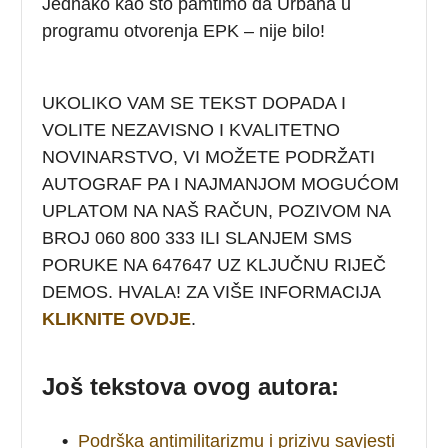
Jednako kao što pamtimo da Urbana u
programu otvorenja EPK – nije bilo!
UKOLIKO VAM SE TEKST DOPADA I
VOLITE NEZAVISNO I KVALITETNO
NOVINARSTVO, VI MOŽETE PODRŽATI
AUTOGRAF PA I NAJMANJOM MOGUĆOM
UPLATOM NA NAŠ RAČUN, POZIVOM NA
BROJ 060 800 333 ILI SLANJEM SMS
PORUKE NA 647647 UZ KLJUČNU RIJEČ
DEMOS. HVALA! ZA VIŠE INFORMACIJA
KLIKNITE OVDJE
.
Još tekstova ovog autora:
•
Podrška antimilitarizmu i prizivu savjesti