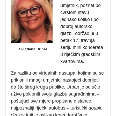
umjetnik, poznat po
čvrstom stavu
jednako koliko i po
dobroj autorskoj
glazbi, održao je u
petak 17. travnja
seriju mini koncerata
Svjetlana Hribar
u riječkim gradskim
kvartovima.
Za razliku od virtualnih nastupa, kojima su se
priklonili mnogi umjetnici nastojeći doprijeti
do što šireg kruga publike, Urban je odlučio
uživo pokloniti svoju glazbu sugrađanima –
poštujući sve mjere propisane distance:
najpoznatiji riječki autobus – turistički
double
decker
koji je oslikao legendarni Vojo