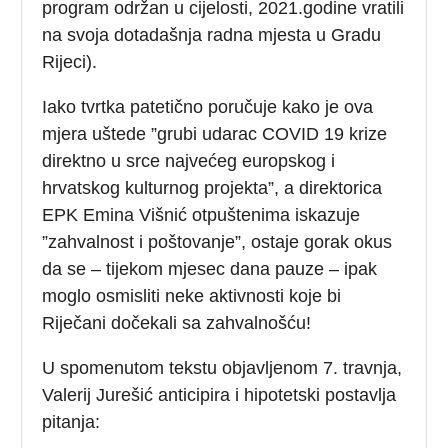
program održan u cijelosti, 2021.godine vratili
na svoja dotadašnja radna mjesta u Gradu
Rijeci).
Iako tvrtka patetično poručuje kako je ova
mjera uštede ”grubi udarac COVID 19 krize
direktno u srce najvećeg europskog i
hrvatskog kulturnog projekta”, a direktorica
EPK Emina Višnić otpuštenima iskazuje
”zahvalnost i poštovanje”, ostaje gorak okus
da se – tijekom mjesec dana pauze – ipak
moglo osmisliti neke aktivnosti koje bi
Riječani dočekali sa zahvalnošću!
U spomenutom tekstu objavljenom 7. travnja,
Valerij Jurešić anticipira i hipotetski postavlja
pitanja: