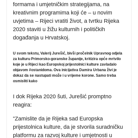
formama i umjetničkim strategijama, na
kreativnim programima koji će – u novim
uvjetima – Rijeci vratiti život, a tvrtku Rijeka
2020 staviti u žižu kulturnih i političkih
događanja u Hrvatskoj.
U svom tekstu, Valerij Jurešić, bivši pročelnik Upravnog odjela
za kulturu Primorsko-goranske županije, kritizira opće mrtvilo
koje je u Rijeci kao Europskoj prijestolnici kulture zavladalo
objavom #ostanidoma.
Ova inicijativa Damira Urbana živi je
dokaz da se nastupati može i u vrijeme korone. Samo treba
osmisliti kako
I dok Rijeka 2020 šuti, Jurešić promptno
reagira:
”Zamislite da je Rijeka sad Europska
prijestolnica kulture, da je stvorila suradničku
platformu za razvoj kulture i umjetnosti u