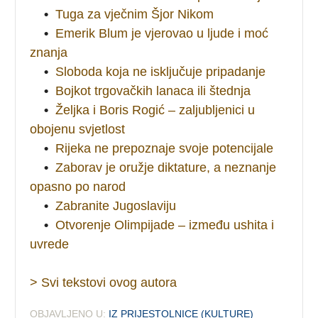
•
Tuga za vječnim Šjor Nikom
•
Emerik Blum je vjerovao u ljude i moć
znanja
•
Sloboda koja ne isključuje pripadanje
•
Bojkot trgovačkih lanaca ili štednja
•
Željka i Boris Rogić – zaljubljenici u
obojenu svjetlost
•
Rijeka ne prepoznaje svoje potencijale
•
Zaborav je oružje diktature, a neznanje
opasno po narod
•
Zabranite Jugoslaviju
•
Otvorenje Olimpijade – između ushita i
uvrede
> Svi tekstovi ovog autora
OBJAVLJENO U:
IZ PRIJESTOLNICE (KULTURE)