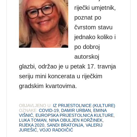
riječki umjetnik,
poznat po
čvrstom stavu
jednako koliko i
po dobroj
autorskoj
glazbi, održao je u petak 17. travnja
seriju mini koncerata u riječkim
gradskim kvartovima.
OBJAVLJENO U:
IZ PRIJESTOLNICE (KULTURE)
OZNAKE:
COVID-19
,
DAMIR URBAN
,
EMINA
VIŠNIĆ
,
EUROPSKA PRIJESTOLNICA KULTURE
,
LUKA TOMAN
,
NINA OBULJEN KORŽINEK
,
RIJEKA 2020
,
SANDI BRATONJA
,
VALERIJ
JUREŠIĆ
,
VOJO RADOIČIĆ