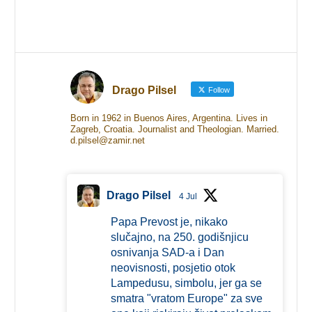
Drago Pilsel
Follow
Born in 1962 in Buenos Aires, Argentina. Lives in
Zagreb, Croatia. Journalist and Theologian. Married.
d.pilsel@zamir.net
Drago Pilsel
4 Jul
Papa Prevost je, nikako
slučajno, na 250. godišnjicu
osnivanja SAD-a i Dan
neovisnosti, posjetio otok
Lampedusu, simbolu, jer ga se
smatra "vratom Europe" za sve