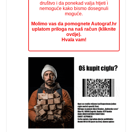
društvo i da ponekad valja htjeti i
nemoguće kako bismo dosegnuli
moguće.
Molimo vas da pomognete Autograf.hr
uplatom priloga na naš račun (kliknite
ovdje).
Hvala vam!