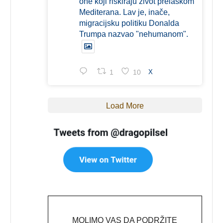
one koji riskiraju život prelaskom
Mediterana. Lav je, inače,
migracijsku politiku Donalda
Trumpa nazvao "nehumanom".
1
10
X
Load More
MOLIMO VAS DA PODRŽITE