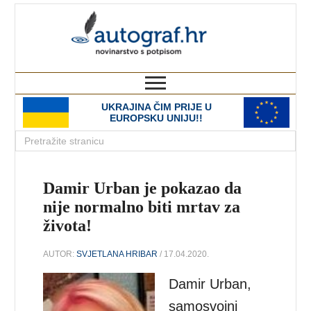
autograf.hr
novinarstvo s potpisom
UKRAJINA ČIM PRIJE U
EUROPSKU UNIJU!!
Damir Urban je pokazao da
nije normalno biti mrtav za
života!
AUTOR:
SVJETLANA HRIBAR
/ 17.04.2020.
Damir Urban,
samosvojni