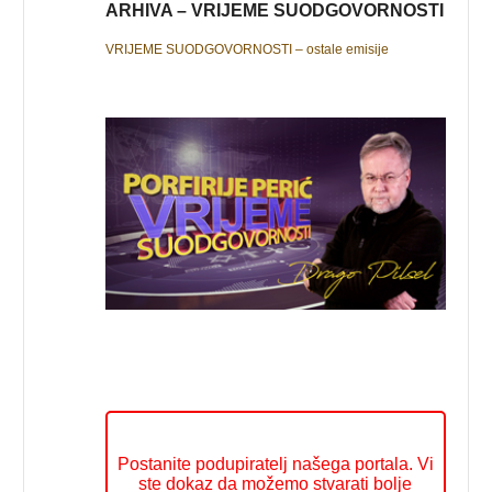
ARHIVA – VRIJEME SUODGOVORNOSTI
VRIJEME SUODGOVORNOSTI – ostale emisije
Postanite podupiratelj našega portala. Vi
ste dokaz da možemo stvarati bolje