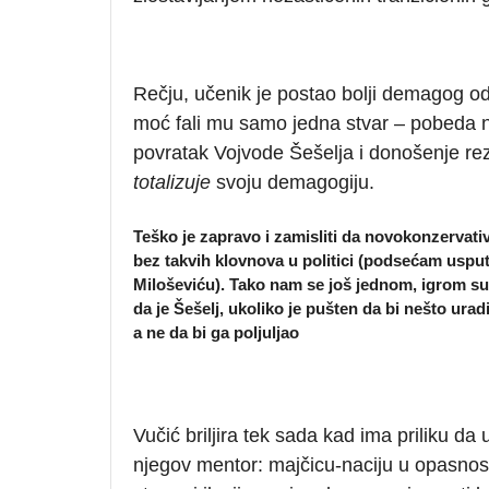
Rečju, učenik je postao bolji demagog od u
moć fali mu samo jedna stvar – pobeda na
povratak Vojvode Šešelja i donošenje re
totalizuje
svoju demagogiju.
Teško je zapravo i zamisliti da novokonzervati
bez takvih klovnova u politici (podsećam usput 
Miloševiću). Tako nam se još jednom, igrom sud
da je Šešelj, ukoliko je pušten da bi nešto urad
a ne da bi ga poljuljao
Vučić briljira tek sada kad ima priliku da
njegov mentor: majčicu-naciju u opasnosti