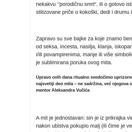
nekakvu ’’porodičnu smrt“, ili o gotovo is
stilizovane priče o kokoški, dedi i drumu i
Zapravo su sve bajke za koje znamo beni
od seksa, incesta, nasilja, klanja, iskopa
i/ili povampirenima, manje ili više simboli
je sublimirana poruka ovog mita.
Upravo ovih dana ritualno svedočimo uprizoren
najsvetiji deo mita – ne sadržina, već njegova s
mentor Aleksandra Vučića
A mit je jednostavan: sin je iz prikrajka 
nakon ubistva pokupio malj (ili čime je v