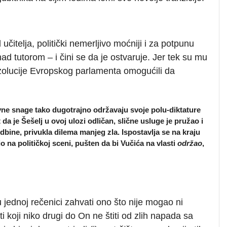
čitelja, politički nemerljivo moćniji i za potpunu
d tutorom – i čini se da je ostvaruje. Jer tek su mu
zolucije Evropskog parlamenta omogućili da
vne snage tako dugotrajno održavaju svoje polu-diktature
da je Šešelj u ovoj ulozi odličan, slične usluge je pružao i
bine, privukla dilema manjeg zla. Ispostavlja se na kraju
io na političkoj sceni, pušten da bi Vučića na vlasti
održao
,
 u jednoj rečenici zahvati ono što nije mogao ni
 koji niko drugi do On ne štiti od zlih napada sa