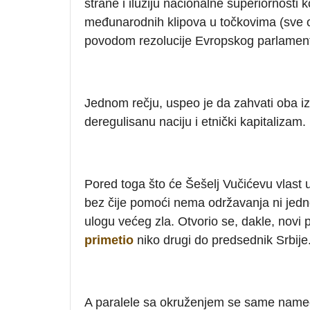
strane i iluziju nacionalne superiornosti k
međunarodnih klipova u točkovima (sve o
povodom rezolucije Evropskog parlament
Jednom rečju, uspeo je da zahvati oba iz
deregulisanu naciju i etnički kapitalizam.
Pored toga što će Šešelj Vučićevu vlast 
bez čije pomoći nema održavanja ni jedn
ulogu većeg zla. Otvorio se, dakle, novi 
primetio
niko drugi do predsednik Srbije
A paralele sa okruženjem se same name