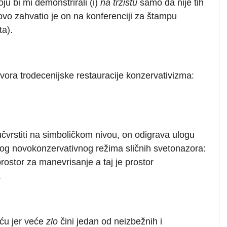
oju bi mi demonstrirali (i)
na tržištu
samo da nije tih
vo zahvatio je on na konferenciji za štampu
a).
vora trodecenijske restauracije konzervativizma:
učvrstiti na simboličkom nivou, on odigrava ulogu
og novokonzervativnog režima sličnih svetonazora:
prostor za manevrisanje a taj je prostor
.
ću jer veće
zlo
čini jedan od neizbežnih i