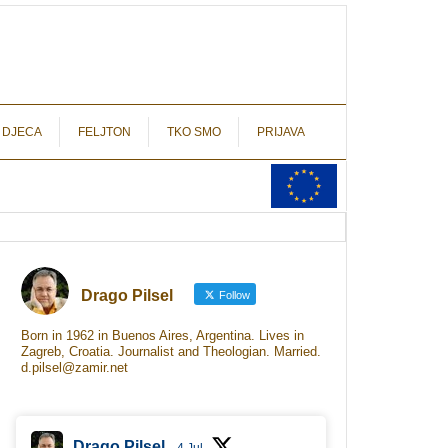
autograf.hr
novinarstvo s potpisom
 DJECA
FELJTON
TKO SMO
PRIJAVA
Drago Pilsel
Follow
Born in 1962 in Buenos Aires, Argentina. Lives in
Zagreb, Croatia. Journalist and Theologian. Married.
d.pilsel@zamir.net
Drago Pilsel