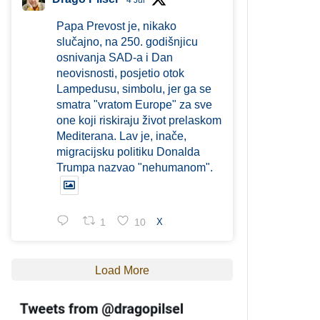
4 Jul
Papa Prevost je, nikako
slučajno, na 250. godišnjicu
osnivanja SAD-a i Dan
neovisnosti, posjetio otok
Lampedusu, simbolu, jer ga se
smatra "vratom Europe" za sve
one koji riskiraju život prelaskom
Mediterana. Lav je, inače,
migracijsku politiku Donalda
Trumpa nazvao "nehumanom".
1
10
X
Load More