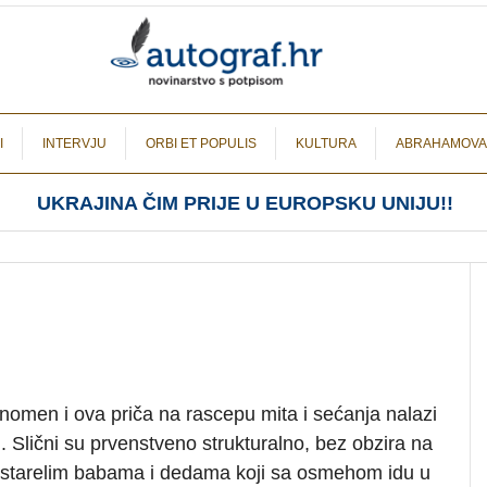
I
INTERVJU
ORBI ET POPULIS
KULTURA
ABRAHAMOVA
UKRAJINA ČIM PRIJE U EUROPSKU UNIJU!!
fenomen i ova priča na rascepu mita i sećanja nalazi
 Slični su prvenstveno strukturalno, bez obzira na
prestarelim babama i dedama koji sa osmehom idu u