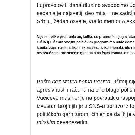
I upravo ovih dana ritualno svedočimo up
sećanja je najsvetiji deo mita – ne sadrž
Srbiju, žedan osvete, vratio mentor Alek
Nije se toliko promenio on, koliko se promenio njegov uče
i učitelj i učenik svojim političkim programima nude de
kapitalizam, nacionalizam i konzervativizam ionako idu r
nezaštićenih tranzicionih gubitnika na čijim leđima lomi sv
Pošto
bez starca nema udarca
, učitelj n
agresivnosti i računa na ono blago potisn
Vučićeve mašinerije na povratak u raspoja
izvestan broj njih je u SNS-u upravo iz 
političkom garniturom; činjenica da ih je 
mitskim
devedesetim.