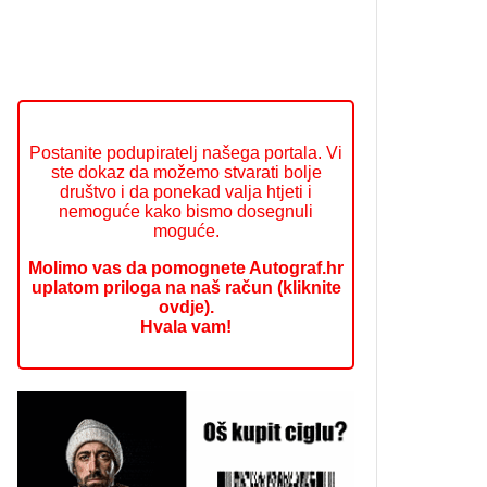
Postanite podupiratelj našega portala. Vi
ste dokaz da možemo stvarati bolje
društvo i da ponekad valja htjeti i
nemoguće kako bismo dosegnuli
moguće.
Molimo vas da pomognete Autograf.hr
uplatom priloga na naš račun (kliknite
ovdje).
Hvala vam!