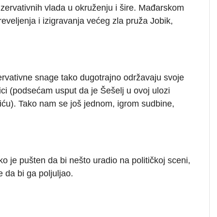
nzervativnih vlada u okruženju i šire. Mađarskom
veljenja i izigravanja većeg zla pruža Jobik,
ervativne snage tako dugotrajno održavaju svoje
tici (podsećam usput da je Šešelj u ovoj ulozi
eviću). Tako nam se još jednom, igrom sudbine,
ko je pušten da bi nešto uradio na političkoj sceni,
e da bi ga poljuljao.