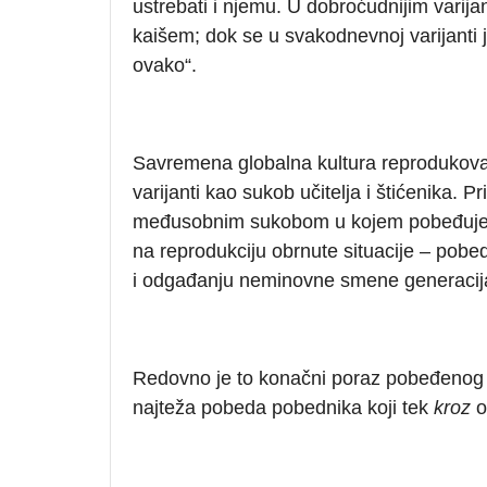
ustrebati i njemu. U dobroćudnijim varij
kaišem; dok se u svakodnevnoj varijanti j
ovako“.
Savremena globalna kultura reprodukovala
varijanti kao sukob učitelja i štićenika.
međusobnim sukobom u kojem pobeđuje mla
na reprodukciju obrnute situacije – pobe
i odgađanju neminovne smene generacij
Redovno je to konačni poraz pobeđenog u
najteža pobeda pobednika koji tek
kroz
o