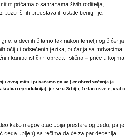
tinitim pričama o sahranama živih roditelja,
z pozorišnih predstava ili ostale benignije.
gne, a deci ih čitamo tek nakon temeljnog čićenja
nih očiju i odsečenih jezika, pričanja sa mrtvacima
čnih kanibalističkih obreda i slično – priče u kojima
ju ovog mita i prisećamo ga se (jer obred sećanja je
akralna reprodukcija), jer se u Srbiju, žedan osvete, vratio
video kako njegov otac ubija prestarelog dedu, pa je
eć deda ubijen) sa rečima da će za par decenija