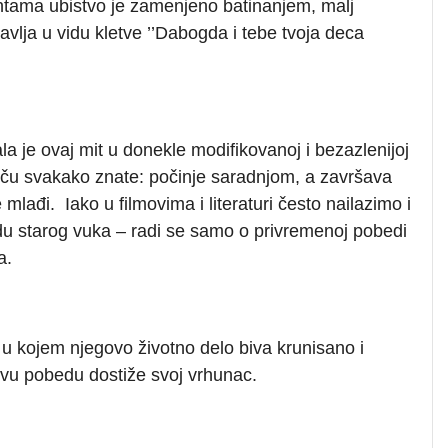
antama ubistvo je zamenjeno batinanjem, malj
avlja u vidu kletve ’’Dabogda i tebe tvoja deca
 je ovaj mit u donekle modifikovanoj i bezazlenijoj
 Priču svakako znate: počinje saradnjom, a završava
đi. Iako u filmovima i literaturi često nailazimo i
du starog vuka – radi se samo o privremenoj pobedi
a.
 kojem njegovo životno delo biva krunisano i
vu pobedu dostiže svoj vrhunac.