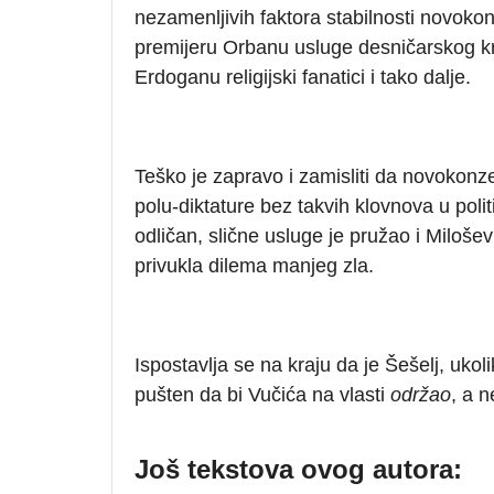
nezamenljivih faktora stabilnosti novoko
premijeru Orbanu usluge desničarskog kre
Erdoganu religijski fanatici i tako dalje.
Teško je zapravo i zamisliti da novokonz
polu-diktature bez takvih klovnova u poli
odličan, slične usluge je pružao i Miloš
privukla dilema manjeg zla.
Ispostavlja se na kraju da je Šešelj, ukoli
pušten da bi Vučića na vlasti
održao
, a n
Još tekstova ovog autora: