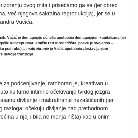
rizorenju ovog mita i prisećamo ga se (jer obred
ina, već njegova sakralna reprodukcija), jer se u
sandra Vučića.
nik. Vučić je demagogiju učitelja upotpunio demagogijom kapitalizma (jer
magoški koncept
reda
; etnički red ili red tržišta, posve je svejedno –
uku pod ruku), a
maltretiranje
je Vučić upotpunio zlostavljanjem
e nevolje tranzicije
ije za podcenjivanje, ratoboran je, kreativan u
uto kulturno intimno očekivanje tvrdog jezgra
sano divljanje i maltretiranje nezaštićenih (jer
tog razloga: očekuju divljanje nad prethodnom
većina u njoj i bila ne menja ništa) kao u onim