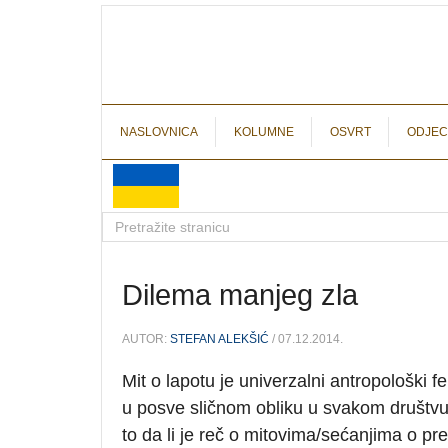
NASLOVNICA
KOLUMNE
OSVRT
ODJEC
Dilema manjeg zla
AUTOR:
STEFAN ALEKŠIĆ
/ 07.12.2014.
Mit o lapotu je univerzalni antropološki 
u posve sličnom obliku u svakom društvu.
to da li je reč o mitovima/sećanjima o 