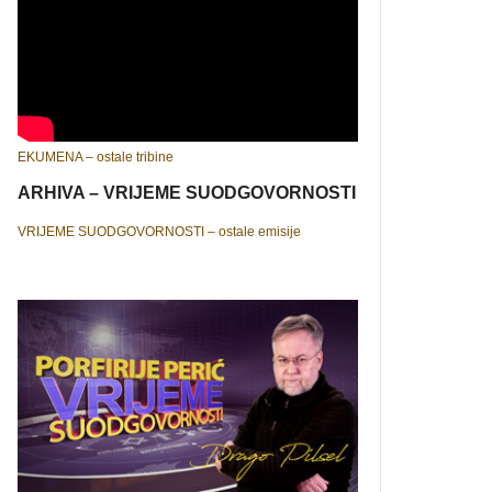
EKUMENA – ostale tribine
ARHIVA – VRIJEME SUODGOVORNOSTI
VRIJEME SUODGOVORNOSTI – ostale emisije