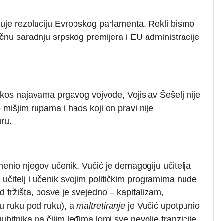
tvuje rezoluciju Evropskog parlamenta. Rekli bismo
ičnu saradnju srpskog premijera i EU administracije
kos najavama prgavog vojvode, Vojislav Šešelj nije
o mišjim rupama i haos koji on pravi nije
uru.
menio njegov učenik. Vučić je demagogiju učitelja
 učitelj i učenik svojim političkim programima nude
 red tržišta, posve je svejedno – kapitalizam,
du ruku pod ruku), a
maltretiranje
je Vučić upotpunio
ubitnika na čijim leđima lomi sve nevolje tranzicije.