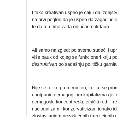
I tako kreativan uspeo je čak i da izdejs
na prvi pogled da je uspeo da zagadi idil
te da mu time zada odlučan nokdaun.
Ali samo naizgled: po svemu sudeći i upr
više bauk od kojeg se funkcioneri kriju p
destruktivan
po sadašnju političku garnit
Nije se toliko promenio on, koliko se pro
upotpunio demagogijom kapitalizma (jer i
demagoški koncept
reda
; etnički red ili
nacionalizam i konzervativizam ionako i
zlostavljanjem nezaštićenih tranzicionih g