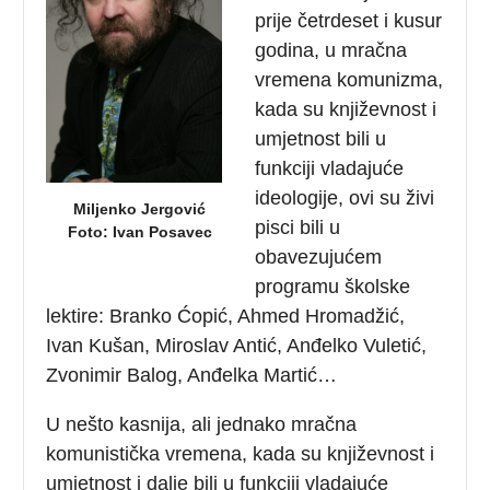
prije četrdeset i kusur
godina, u mračna
vremena komunizma,
kada su književnost i
umjetnost bili u
funkciji vladajuće
ideologije, ovi su živi
Miljenko Jergović
pisci bili u
Foto: Ivan Posavec
obavezujućem
programu školske
lektire: Branko Ćopić, Ahmed Hromadžić,
Ivan Kušan, Miroslav Antić, Anđelko Vuletić,
Zvonimir Balog, Anđelka Martić…
U nešto kasnija, ali jednako mračna
komunistička vremena, kada su književnost i
umjetnost i dalje bili u funkciji vladajuće