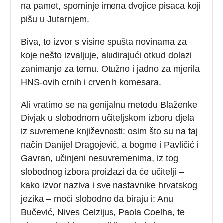
na pamet, spominje imena dvojice pisaca koji
pišu u Jutarnjem.
Biva, to izvor s visine spušta novinama za
koje nešto izvaljuje, aludirajući otkud dolazi
zanimanje za temu. Otužno i jadno za mjerila
HNS-ovih crnih i crvenih komesara.
Ali vratimo se na genijalnu metodu Blaženke
Divjak u slobodnom učiteljskom izboru djela
iz suvremene književnosti: osim što su na taj
način Danijel Dragojević, a bogme i Pavličić i
Gavran, učinjeni nesuvremenima, iz tog
slobodnog izbora proizlazi da će učitelji –
kako izvor naziva i sve nastavnike hrvatskog
jezika – moći slobodno da biraju i: Anu
Bučević, Nives Celzijus, Paola Coelha, te