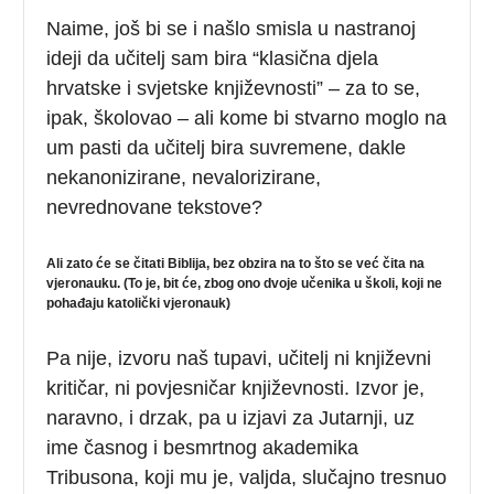
Naime, još bi se i našlo smisla u nastranoj
ideji da učitelj sam bira “klasična djela
hrvatske i svjetske književnosti” – za to se,
ipak, školovao – ali kome bi stvarno moglo na
um pasti da učitelj bira suvremene, dakle
nekanonizirane, nevalorizirane,
nevrednovane tekstove?
Ali zato će se čitati Biblija, bez obzira na to što se već čita na
vjeronauku. (To je, bit će, zbog ono dvoje učenika u školi, koji ne
pohađaju katolički vjeronauk)
Pa nije, izvoru naš tupavi, učitelj ni književni
kritičar, ni povjesničar književnosti. Izvor je,
naravno, i drzak, pa u izjavi za Jutarnji, uz
ime časnog i besmrtnog akademika
Tribusona, koji mu je, valjda, slučajno tresnuo