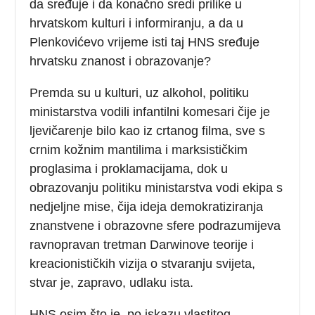
da sređuje i da konačno sredi prilike u
hrvatskom kulturi i informiranju, a da u
Plenkovićevo vrijeme isti taj HNS sređuje
hrvatsku znanost i obrazovanje?
Premda su u kulturi, uz alkohol, politiku
ministarstva vodili infantilni komesari čije je
ljevičarenje bilo kao iz crtanog filma, sve s
crnim kožnim mantilima i marksističkim
proglasima i proklamacijama, dok u
obrazovanju politiku ministarstva vodi ekipa s
nedjeljne mise, čija ideja demokratiziranja
znanstvene i obrazovne sfere podrazumijeva
ravnopravan tretman Darwinove teorije i
kreacionističkih vizija o stvaranju svijeta,
stvar je, zapravo, udlaku ista.
HNS osim što je, po iskazu vlastitog