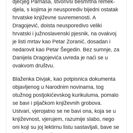
dječjeg Parnasa, stvorivši besmrtna remek-
djela, s kojima je neusporediv bijedni ostatak
hrvatske književne suvremenosti. A
Dragojević, doista neusporedivo veliki
hrvatski i južnoslavenski pjesnik, na ovakvoj
je listi mrtav kao Petar Zoranić, dosadan i
nedarovit kao Petar Šegedin. Bez sumnje, za
Danijela Dragojevića uvreda je naći se u
ovakvom društvu.
Blaženka Divjak, kao potpisnica dokumenta
objavljenog u Narodnim novinama, tog
otužnog postjokićevskog kurikuluma, pomalo
se bavi i pljačkom književnih grobova.
Ustvari, vjerojatno se ne bavi ona, koja se u
književnost, vjerujem, razumije slabo, nego
oni koji su joj lektirnu listu sastavljali, bave se