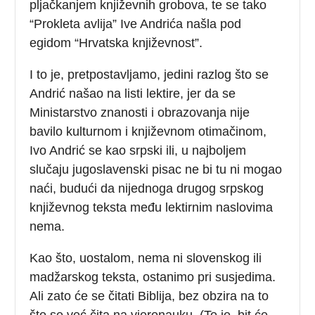
pljačkanjem književnih grobova, te se tako
“Prokleta avlija” Ive Andrića našla pod
egidom “Hrvatska književnost”.
I to je, pretpostavljamo, jedini razlog što se
Andrić našao na listi lektire, jer da se
Ministarstvo znanosti i obrazovanja nije
bavilo kulturnom i književnom otimačinom,
Ivo Andrić se kao srpski ili, u najboljem
slučaju jugoslavenski pisac ne bi tu ni mogao
naći, budući da nijednoga drugog srpskog
književnog teksta među lektirnim naslovima
nema.
Kao što, uostalom, nema ni slovenskog ili
madžarskog teksta, ostanimo pri susjedima.
Ali zato će se čitati Biblija, bez obzira na to
što se već čita na vjeronauku. (To je, bit će,