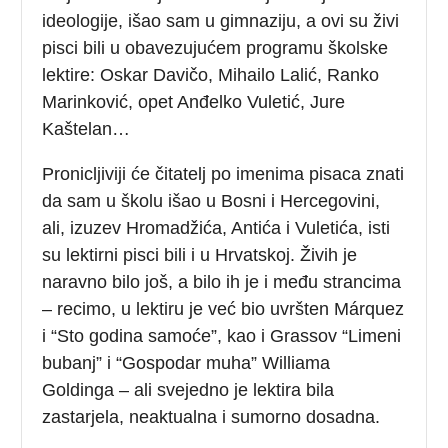
ideologije, išao sam u gimnaziju, a ovi su živi
pisci bili u obavezujućem programu školske
lektire: Oskar Davičo, Mihailo Lalić, Ranko
Marinković, opet Anđelko Vuletić, Jure
Kaštelan…
Pronicljiviji će čitatelj po imenima pisaca znati
da sam u školu išao u Bosni i Hercegovini,
ali, izuzev Hromadžića, Antića i Vuletića, isti
su lektirni pisci bili i u Hrvatskoj. Živih je
naravno bilo još, a bilo ih je i među strancima
– recimo, u lektiru je već bio uvršten Márquez
i “Sto godina samoće”, kao i Grassov “Limeni
bubanj” i “Gospodar muha” Williama
Goldinga – ali svejedno je lektira bila
zastarjela, neaktualna i sumorno dosadna.