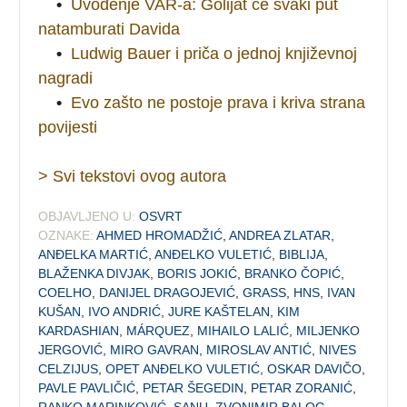
•
Uvođenje VAR-a: Golijat će svaki put
natamburati Davida
•
Ludwig Bauer i priča o jednoj književnoj
nagradi
•
Evo zašto ne postoje prava i kriva strana
povijesti
> Svi tekstovi ovog autora
OBJAVLJENO U:
OSVRT
OZNAKE:
AHMED HROMADŽIĆ
,
ANDREA ZLATAR
,
ANĐELKA MARTIĆ
,
ANĐELKO VULETIĆ
,
BIBLIJA
,
BLAŽENKA DIVJAK
,
BORIS JOKIĆ
,
BRANKO ČOPIĆ
,
COELHO
,
DANIJEL DRAGOJEVIĆ
,
GRASS
,
HNS
,
IVAN
KUŠAN
,
IVO ANDRIĆ
,
JURE KAŠTELAN
,
KIM
KARDASHIAN
,
MÁRQUEZ
,
MIHAILO LALIĆ
,
MILJENKO
JERGOVIĆ
,
MIRO GAVRAN
,
MIROSLAV ANTIĆ
,
NIVES
CELZIJUS
,
OPET ANĐELKO VULETIĆ
,
OSKAR DAVIČO
,
PAVLE PAVLIČIĆ
,
PETAR ŠEGEDIN
,
PETAR ZORANIĆ
,
RANKO MARINKOVIĆ
,
SANU
,
ZVONIMIR BALOG