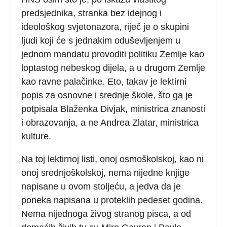
predsjednika, stranka bez idejnog i
ideološkog svjetonazora, riječ je o skupini
ljudi koji će s jednakim oduševljenjem u
jednom mandatu provoditi politiku Zemlje kao
loptastog nebeskog dijela, a u drugom Zemlje
kao ravne palačinke. Eto, takav je lektirni
popis za osnovne i srednje škole, što ga je
potpisala Blaženka Divjak, ministrica znanosti
i obrazovanja, a ne Andrea Zlatar, ministrica
kulture.
Na toj lektirnoj listi, onoj osmoškolskoj, kao ni
onoj srednjoškolskoj, nema nijedne knjige
napisane u ovom stoljeću, a jedva da je
poneka napisana u proteklih pedeset godina.
Nema nijednoga živog stranog pisca, a od