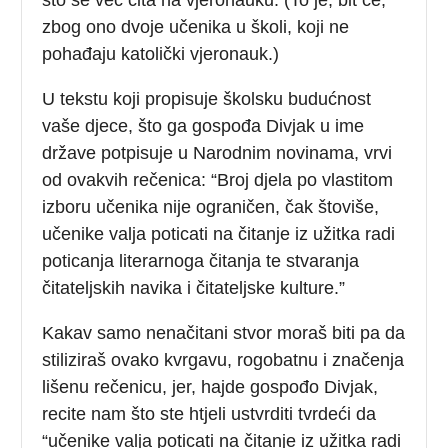
zbog ono dvoje učenika u školi, koji ne
pohađaju katolički vjeronauk.)
U tekstu koji propisuje školsku budućnost
vaše djece, što ga gospođa Divjak u ime
države potpisuje u Narodnim novinama, vrvi
od ovakvih rečenica: “Broj djela po vlastitom
izboru učenika nije ograničen, čak štoviše,
učenike valja poticati na čitanje iz užitka radi
poticanja literarnoga čitanja te stvaranja
čitateljskih navika i čitateljske kulture.”
Kakav samo nenačitani stvor moraš biti pa da
stiliziraš ovako kvrgavu, rogobatnu i značenja
lišenu rečenicu, jer, hajde gospođo Divjak,
recite nam što ste htjeli ustvrditi tvrdeći da
“učenike valja poticati na čitanje iz užitka radi