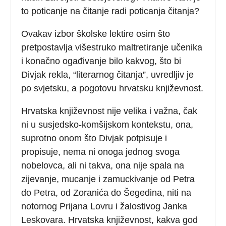
to poticanje na čitanje radi poticanja čitanja?
Ovakav izbor školske lektire osim što
pretpostavlja višestruko maltretiranje učenika
i konačno ogađivanje bilo kakvog, što bi
Divjak rekla, “literarnog čitanja”, uvredljiv je
po svjetsku, a pogotovu hrvatsku književnost.
Hrvatska književnost nije velika i važna, čak
ni u susjedsko-komšijskom kontekstu, ona,
suprotno onom što Divjak potpisuje i
propisuje, nema ni onoga jednog svoga
nobelovca, ali ni takva, ona nije spala na
zijevanje, mucanje i zamuckivanje od Petra
do Petra, od Zoranića do Šegedina, niti na
notornog Prijana Lovru i žalostivog Janka
Leskovara. Hrvatska književnost, kakva god