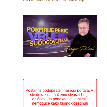
VRIJEME SUODGOVORNOSTI – ostale emisije
Postanite podupiratelj našega portala. Vi
ste dokaz da možemo stvarati bolje
društvo i da ponekad valja htjeti i
nemoguće kako bismo dosegnuli