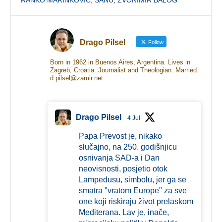
Drago Pilsel
Follow
Born in 1962 in Buenos Aires, Argentina. Lives in
Zagreb, Croatia. Journalist and Theologian. Married.
d.pilsel@zamir.net
Drago Pilsel
4 Jul
Papa Prevost je, nikako
slučajno, na 250. godišnjicu
osnivanja SAD-a i Dan
neovisnosti, posjetio otok
Lampedusu, simbolu, jer ga se
smatra "vratom Europe" za sve
one koji riskiraju život prelaskom
Mediterana. Lav je, inače,