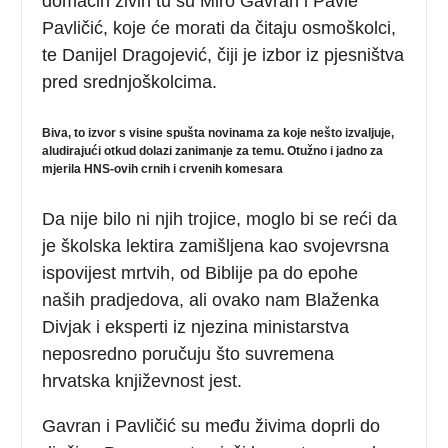
domaćih živih tu su Miro Gavran i Pavle
Pavličić, koje će morati da čitaju osmoškolci,
te Danijel Dragojević, čiji je izbor iz pjesništva
pred srednjoškolcima.
Biva, to izvor s visine spušta novinama za koje nešto izvaljuje,
aludirajući otkud dolazi zanimanje za temu. Otužno i jadno za
mjerila HNS-ovih crnih i crvenih komesara
Da nije bilo ni njih trojice, moglo bi se reći da
je školska lektira zamišljena kao svojevrsna
ispovijest mrtvih, od Biblije pa do epohe
naših pradjedova, ali ovako nam Blaženka
Divjak i eksperti iz njezina ministarstva
neposredno poručuju što suvremena
hrvatska književnost jest.
Gavran i Pavličić su među živima doprli do