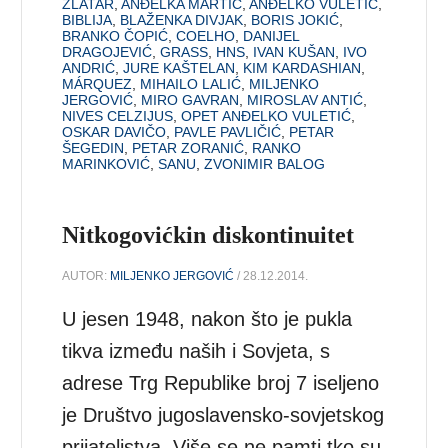
ZLATAR
,
ANĐELKA MARTIĆ
,
ANĐELKO VULETIĆ
,
BIBLIJA
,
BLAŽENKA DIVJAK
,
BORIS JOKIĆ
,
BRANKO ČOPIĆ
,
COELHO
,
DANIJEL
DRAGOJEVIĆ
,
GRASS
,
HNS
,
IVAN KUŠAN
,
IVO
ANDRIĆ
,
JURE KAŠTELAN
,
KIM KARDASHIAN
,
MÁRQUEZ
,
MIHAILO LALIĆ
,
MILJENKO
JERGOVIĆ
,
MIRO GAVRAN
,
MIROSLAV ANTIĆ
,
NIVES CELZIJUS
,
OPET ANĐELKO VULETIĆ
,
OSKAR DAVIČO
,
PAVLE PAVLIČIĆ
,
PETAR
ŠEGEDIN
,
PETAR ZORANIĆ
,
RANKO
MARINKOVIĆ
,
SANU
,
ZVONIMIR BALOG
Nitkogovićkin diskontinuitet
AUTOR:
MILJENKO JERGOVIĆ
/ 28.12.2014.
U jesen 1948, nakon što je pukla
tikva između naših i Sovjeta, s
adrese Trg Republike broj 7 iseljeno
je Društvo jugoslavensko-sovjetskog
prijateljstva. Više se ne pamti tko su