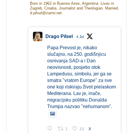
Born in 1962 in Buenos Aires, Argentina. Lives in
Zagreb, Croatia. Journalist and Theologian. Married.
d.pilsel@zamir.net
Drago Pilsel
4 Jul
Papa Prevost je, nikako
slučajno, na 250. godišnjicu
osnivanja SAD-a i Dan
neovisnosti, posjetio otok
Lampedusu, simbolu, jer ga se
smatra "vratom Europe" za sve
one koji riskiraju život prelaskom
Mediterana. Lav je, inače,
migracijsku politiku Donalda
Trumpa nazvao "nehumanom".
1
10
X