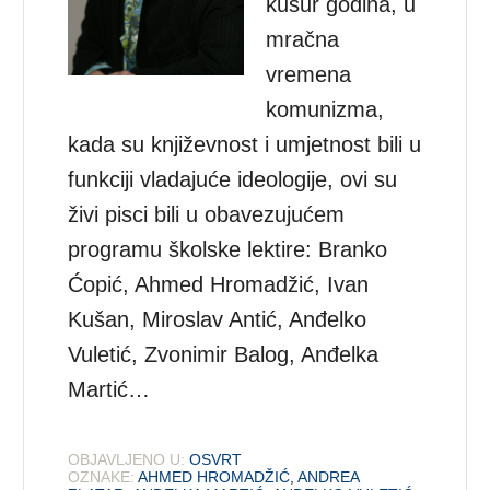
kusur godina, u
mračna
vremena
komunizma,
kada su književnost i umjetnost bili u
funkciji vladajuće ideologije, ovi su
živi pisci bili u obavezujućem
programu školske lektire: Branko
Ćopić, Ahmed Hromadžić, Ivan
Kušan, Miroslav Antić, Anđelko
Vuletić, Zvonimir Balog, Anđelka
Martić…
OBJAVLJENO U:
OSVRT
OZNAKE:
AHMED HROMADŽIĆ
,
ANDREA