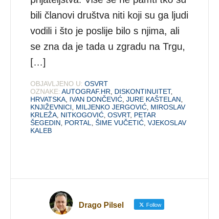
bili članovi društva niti koji su ga ljudi
vodili i što je poslije bilo s njima, ali
se zna da je tada u zgradu na Trgu,
[…]
OBJAVLJENO U:
OSVRT
OZNAKE:
AUTOGRAF.HR
,
DISKONTINUITET
,
HRVATSKA
,
IVAN DONČEVIĆ
,
JURE KAŠTELAN
,
KNJIŽEVNICI
,
MILJENKO JERGOVIĆ
,
MIROSLAV
KRLEŽA
,
NITKOGOVIĆ
,
OSVRT
,
PETAR
ŠEGEDIN
,
PORTAL
,
ŠIME VUČETIĆ
,
VJEKOSLAV
KALEB
Drago Pilsel
Follow