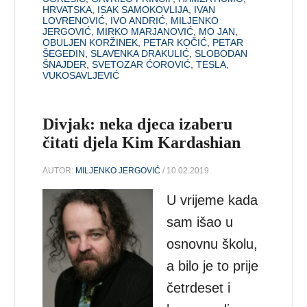
HRVATSKA
,
ISAK SAMOKOVLIJA
,
IVAN
LOVRENOVIĆ
,
IVO ANDRIĆ
,
MILJENKO
JERGOVIĆ
,
MIRKO MARJANOVIĆ
,
MO JAN
,
OBULJEN KORŽINEK
,
PETAR KOČIĆ
,
PETAR
ŠEGEDIN
,
SLAVENKA DRAKULIĆ
,
SLOBODAN
ŠNAJDER
,
SVETOZAR ĆOROVIĆ
,
TESLA
,
VUKOSAVLJEVIĆ
Divjak: neka djeca izaberu
čitati djela Kim Kardashian
AUTOR:
MILJENKO JERGOVIĆ
/ 10.02.2019.
U vrijeme kada
sam išao u
osnovnu školu,
a bilo je to prije
četrdeset i