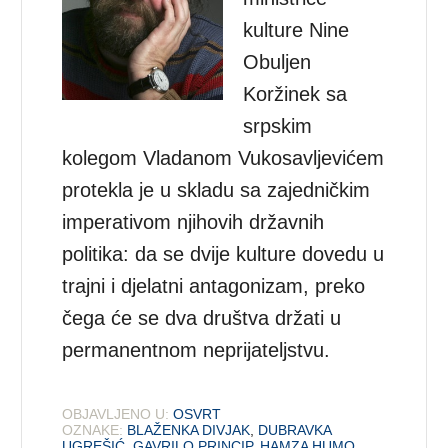
kulture Nine
Obuljen
Koržinek sa
srpskim
kolegom Vladanom Vukosavljevićem
protekla je u skladu sa zajedničkim
imperativom njihovih državnih
politika: da se dvije kulture dovedu u
trajni i djelatni antagonizam, preko
čega će se dva društva držati u
permanentnom neprijateljstvu.
OBJAVLJENO U:
OSVRT
OZNAKE:
BLAŽENKA DIVJAK
,
DUBRAVKA
UGREŠIĆ
,
GAVRILO PRINCIP
,
HAMZA HUMO
,