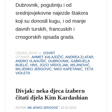
Dubrovnik, pogubniju i od
srednjovjekovne najezde štakora
koji su donosili kugu, i od manje
davnih turskih, francuskih i
crnogorskih opsada grada.
OBJAVLJENO U:
OSVRT
OZNAKE:
AHMET KALAJDŽIĆ
,
ANDREA ZLATAR
,
ANDRO VLAHUŠIĆ
,
DUBROVNIK
,
GABRIJELA
BIJELIĆ
,
HNS
,
JOZO VRDOLJAK
,
MILANOVIĆ
,
MILJENKO JERGOVIĆ
,
NIKO KAPETANIĆ
,
TETA
VIOLETA
Divjak: neka djeca izaberu
čitati djela Kim Kardashian
AUTOR:
MILJENKO JERGOVIĆ
/ 10.02.2019.