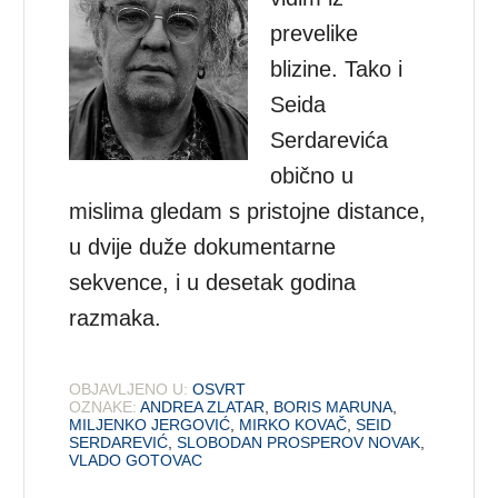
prevelike
blizine. Tako i
Seida
Serdarevića
obično u
mislima gledam s pristojne distance,
u dvije duže dokumentarne
sekvence, i u desetak godina
razmaka.
OBJAVLJENO U:
OSVRT
OZNAKE:
ANDREA ZLATAR
,
BORIS MARUNA
,
MILJENKO JERGOVIĆ
,
MIRKO KOVAČ
,
SEID
SERDAREVIĆ
,
SLOBODAN PROSPEROV NOVAK
,
VLADO GOTOVAC