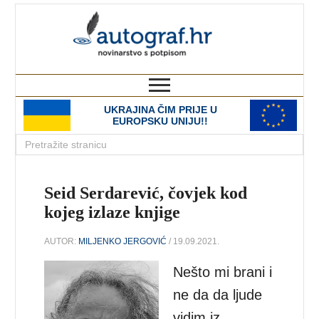
autograf.hr
novinarstvo s potpisom
UKRAJINA ČIM PRIJE U
EUROPSKU UNIJU!!
Seid Serdarević, čovjek kod
kojeg izlaze knjige
AUTOR:
MILJENKO JERGOVIĆ
/ 19.09.2021.
Nešto mi brani i
ne da da ljude
vidim iz