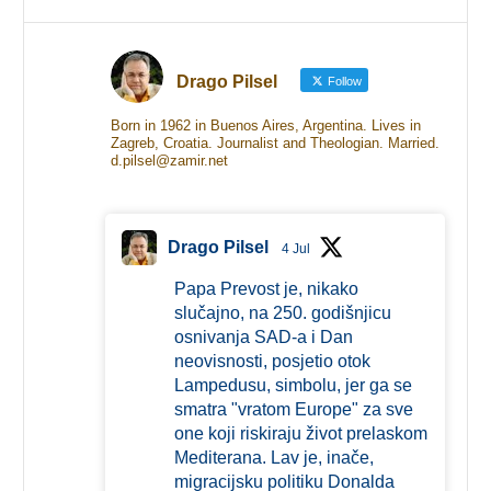
Drago Pilsel
Follow
Born in 1962 in Buenos Aires, Argentina. Lives in
Zagreb, Croatia. Journalist and Theologian. Married.
d.pilsel@zamir.net
Drago Pilsel
4 Jul
Papa Prevost je, nikako
slučajno, na 250. godišnjicu
osnivanja SAD-a i Dan
neovisnosti, posjetio otok
Lampedusu, simbolu, jer ga se
smatra "vratom Europe" za sve
one koji riskiraju život prelaskom
Mediterana. Lav je, inače,
migracijsku politiku Donalda