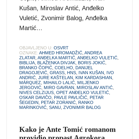
Kušan, Miroslav Antić, Anđelko
Vuletić, Zvonimir Balog, Anđelka
Martić…
OBJAVLJENO U:
OSVRT
OZNAKE:
AHMED HROMADŽIĆ
,
ANDREA
ZLATAR
,
ANĐELKA MARTIĆ
,
ANĐELKO VULETIĆ
,
BIBLIJA
,
BLAŽENKA DIVJAK
,
BORIS JOKIĆ
,
BRANKO ČOPIĆ
,
COELHO
,
DANIJEL
DRAGOJEVIĆ
,
GRASS
,
HNS
,
IVAN KUŠAN
,
IVO
ANDRIĆ
,
JURE KAŠTELAN
,
KIM KARDASHIAN
,
MÁRQUEZ
,
MIHAILO LALIĆ
,
MILJENKO
JERGOVIĆ
,
MIRO GAVRAN
,
MIROSLAV ANTIĆ
,
NIVES CELZIJUS
,
OPET ANĐELKO VULETIĆ
,
OSKAR DAVIČO
,
PAVLE PAVLIČIĆ
,
PETAR
ŠEGEDIN
,
PETAR ZORANIĆ
,
RANKO
MARINKOVIĆ
,
SANU
,
ZVONIMIR BALOG
Kako je Ante Tomić romanom
providio propast Agrokora