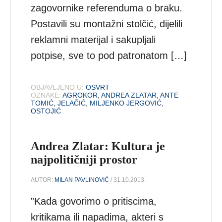
zagovornike referenduma o braku.
Postavili su montažni stolčić, dijelili
reklamni materijal i sakupljali
potpise, sve to pod patronatom […]
OBJAVLJENO U:
OSVRT
OZNAKE:
AGROKOR
,
ANDREA ZLATAR
,
ANTE
TOMIĆ
,
JELAČIĆ
,
MILJENKO JERGOVIĆ
,
OSTOJIĆ
Andrea Zlatar: Kultura je
najpolitičniji prostor
AUTOR:
MILAN PAVLINOVIĆ
/ 31.10.2013.
”Kada govorimo o pritiscima,
kritikama ili napadima, akteri s