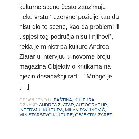
kulturne scene često zauzimaju
neku vrstu ‘rezervne’ pozicije kao da
nisu dio te scene, kao da problemi ili
uspjesi tog područja nisu i njihovi”,
rekla je ministrica kulture Andrea
Zlatar u intervjuu u novome broju
magazina Objektiv o kritikama na
njezin dosadašnji rad. ”Mnogo je
[…]
OBJAVLJENO U:
BAŠTINA
,
KULTURA
OZNAKE:
ANDREA ZLATAR
,
AUTOGRAF.HR
,
INTERVJU
,
KULTURA
,
MILAN PAVLINOVIĆ
,
MINISTARSTVO KULTURE
,
OBJEKTIV
,
ZAREZ