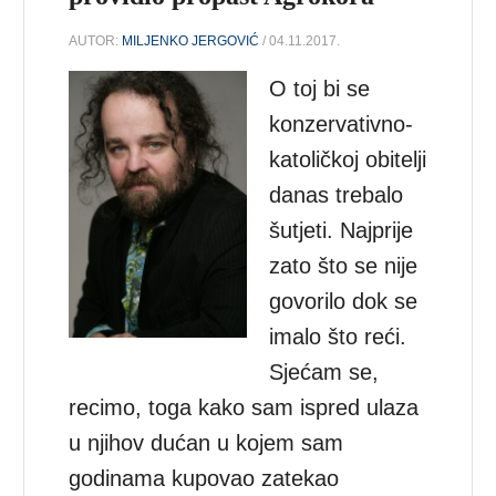
AUTOR:
MILJENKO JERGOVIĆ
/ 04.11.2017.
O toj bi se
konzervativno-
katoličkoj obitelji
danas trebalo
šutjeti. Najprije
zato što se nije
govorilo dok se
imalo što reći.
Sjećam se,
recimo, toga kako sam ispred ulaza
u njihov dućan u kojem sam
godinama kupovao zatekao