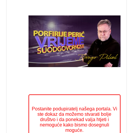
Postanite podupiratelj našega portala. Vi
ste dokaz da možemo stvarati bolje
društvo i da ponekad valja htjeti i
nemoguće kako bismo dosegnuli
moguće.