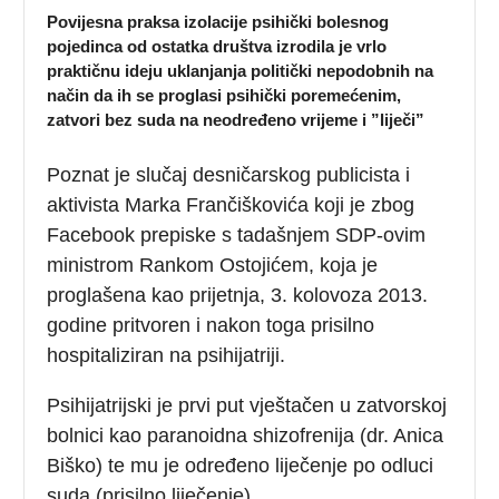
Povijesna praksa izolacije psihički bolesnog
pojedinca od ostatka društva izrodila je vrlo
praktičnu ideju uklanjanja politički nepodobnih na
način da ih se proglasi psihički poremećenim,
zatvori bez suda na neodređeno vrijeme i ”liječi”
Poznat je slučaj desničarskog publicista i
aktivista Marka Frančiškovića koji je zbog
Facebook prepiske s tadašnjem SDP-ovim
ministrom Rankom Ostojićem, koja je
proglašena kao prijetnja, 3. kolovoza 2013.
godine pritvoren i nakon toga prisilno
hospitaliziran na psihijatriji.
Psihijatrijski je prvi put vještačen u zatvorskoj
bolnici kao paranoidna shizofrenija (dr. Anica
Biško) te mu je određeno liječenje po odluci
suda (prisilno liječenje).