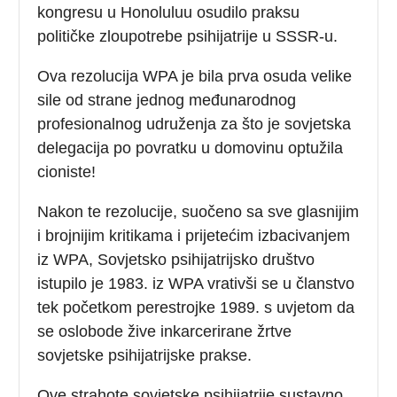
kongresu u Honoluluu osudilo praksu
političke zloupotrebe psihijatrije u SSSR-u.
Ova rezolucija WPA je bila prva osuda velike
sile od strane jednog međunarodnog
profesionalnog udruženja za što je sovjetska
delegacija po povratku u domovinu optužila
cioniste!
Nakon te rezolucije, suočeno sa sve glasnijim
i brojnijim kritikama i prijetećim izbacivanjem
iz WPA, Sovjetsko psihijatrijsko društvo
istupilo je 1983. iz WPA vrativši se u članstvo
tek početkom perestrojke 1989. s uvjetom da
se oslobode žive inkarcerirane žrtve
sovjetske psihijatrijske prakse.
Ove strahote sovjetske psihijatrije sustavno