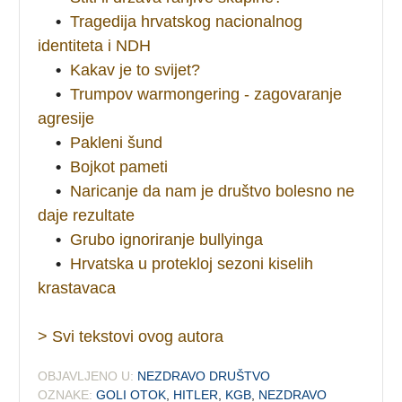
•
Tragedija hrvatskog nacionalnog
identiteta i NDH
•
Kakav je to svijet?
•
Trumpov warmongering - zagovaranje
agresije
•
Pakleni šund
•
Bojkot pameti
•
Naricanje da nam je društvo bolesno ne
daje rezultate
•
Grubo ignoriranje bullyinga
•
Hrvatska u protekloj sezoni kiselih
krastavaca
> Svi tekstovi ovog autora
OBJAVLJENO U:
NEZDRAVO DRUŠTVO
OZNAKE:
GOLI OTOK
,
HITLER
,
KGB
,
NEZDRAVO