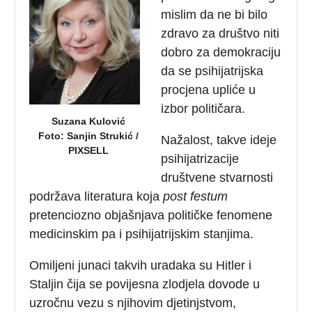
mislim da ne bi bilo
zdravo za društvo niti
dobro za demokraciju
da se psihijatrijska
procjena upliće u
izbor političara.
Suzana Kulović
Foto: Sanjin Strukić /
Nažalost, takve ideje
PIXSELL
psihijatrizacije
društvene stvarnosti
podržava literatura koja
post festum
pretenciozno objašnjava političke fenomene
medicinskim pa i psihijatrijskim stanjima.
Omiljeni junaci takvih uradaka su Hitler i
Staljin čija se povijesna zlodjela dovode u
uzročnu vezu s njihovim djetinjstvom,