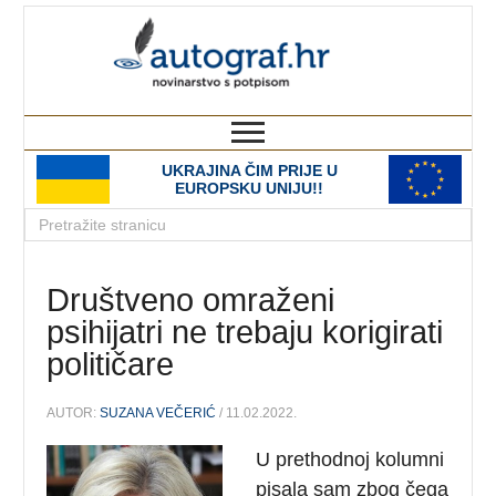
autograf.hr
novinarstvo s potpisom
UKRAJINA ČIM PRIJE U
EUROPSKU UNIJU!!
Društveno omraženi
psihijatri ne trebaju korigirati
političare
AUTOR:
SUZANA VEČERIĆ
/ 11.02.2022.
U prethodnoj kolumni
pisala sam zbog čega