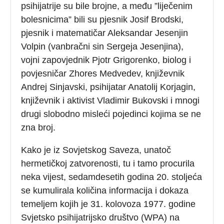
psihijatrije su bile brojne, a među ”liječenim
bolesnicima” bili su pjesnik Josif Brodski,
pjesnik i matematičar Aleksandar Jesenjin
Volpin (vanbračni sin Sergeja Jesenjina),
vojni zapovjednik Pjotr Grigorenko, biolog i
povjesničar Zhores Medvedev, književnik
Andrej Sinjavski, psihijatar Anatolij Korjagin,
književnik i aktivist Vladimir Bukovski i mnogi
drugi slobodno misleći pojedinci kojima se ne
zna broj.
Kako je iz Sovjetskog Saveza, unatoč
hermetičkoj zatvorenosti, tu i tamo procurila
neka vijest, sedamdesetih godina 20. stoljeća
se kumulirala količina informacija i dokaza
temeljem kojih je 31. kolovoza 1977. godine
Svjetsko psihijatrijsko društvo (WPA) na