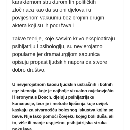
karakternom strukturom tih političkih
zločinaca kao da su oni djelovali u
povijesnom vakuumu bez brojnih drugih
aktera koji su ih podržavali.
Takve teorije, koje sasvim krivo eksploatiraju
psihijatriju i psihologiju, su nevjerojatno
popularne jer dramaturgijom sapunica
opisuju propast ljudskih napora da stvore
dobro društvo.
U nevjerojatnom kaosu ljudskih ustrašnih i bolnih
egzistencija, koje je najbolje vizualno ovjekovječio
Hieronymus Bosch, djeluju psihijatrijske
koncepcije, teorije i metode liječenja koje uvijek
kaskaju za stvarnošću bolesnog iskustva kojim se
bave. Nije lako pomoći čovjeku kojeg boli duša, ali
to, više ili manje uspješno, psihijatrijska struka
pokušava