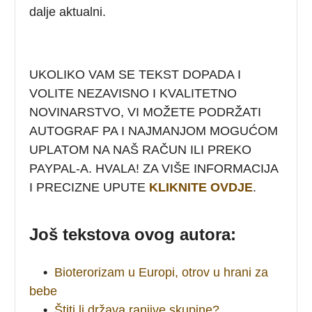
dalje aktualni.
UKOLIKO VAM SE TEKST DOPADA I
VOLITE NEZAVISNO I KVALITETNO
NOVINARSTVO, VI MOŽETE PODRŽATI
AUTOGRAF PA I NAJMANJOM MOGUĆOM
UPLATOM NA NAŠ RAČUN ILI PREKO
PAYPAL-A. HVALA! ZA VIŠE INFORMACIJA
I PRECIZNE UPUTE
KLIKNITE OVDJE
.
Još tekstova ovog autora:
•
Bioterorizam u Europi, otrov u hrani za
bebe
•
Štiti li država ranjive skupine?