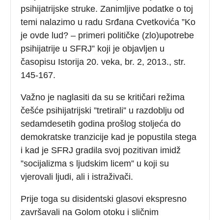
psihijatrijske struke. Zanimljive podatke o toj
temi nalazimo u radu Srđana Cvetkovića ”Ko
je ovde lud? – primeri političke (zlo)upotrebe
psihijatrije u SFRJ” koji je objavljen u
časopisu Istorija 20. veka, br. 2, 2013., str.
145-167.
Važno je naglasiti da su se kritičari režima
češće psihijatrijski ”tretirali” u razdoblju od
sedamdesetih godina prošlog stoljeća do
demokratske tranzicije kad je popustila stega
i kad je SFRJ gradila svoj pozitivan imidž
”socijalizma s ljudskim licem” u koji su
vjerovali ljudi, ali i istraživači.
Prije toga su disidentski glasovi ekspresno
završavali na Golom otoku i sličnim