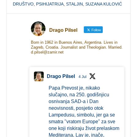
DRUŠTVO
,
PSIHIJATRIJA
,
STALJIN
,
SUZANA KULOVIĆ
Drago Pilsel
Follow
Born in 1962 in Buenos Aires, Argentina. Lives in
Zagreb, Croatia. Journalist and Theologian. Married.
d.pilsel@zamir.net
Drago Pilsel
4 Jul
Papa Prevost je, nikako
slučajno, na 250. godišnjicu
osnivanja SAD-a i Dan
neovisnosti, posjetio otok
Lampedusu, simbolu, jer ga se
smatra "vratom Europe" za sve
one koji riskiraju život prelaskom
Mediterana. Lav je, inače,