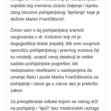
svjedok tog vremena izrazio žaljenje i ispriku
zbog iskustva psihijatrijskog ”liječenja” koje je
doživio Marko Frančišković.
Često sam o toj psihijatrijskoj sramoti
razgovarala s dr. Košutom koji mi je
dugogodišnji dobar prijatelj. Bili smo osupnuti
sporošću psihijatrijskog i pravnog sustava čiji
su nositelji, unatoč ranoj detekciji te velike
sudsko-psihijatrijske pogreške, bili
nedopustivo neefikasni u nastojanjima da
umanje štetu i puste Marka Frančiškovića sa
psihijatrije i stave ga u zatvor ako je prekršio
zakon.
Za preispitivanje odluke kojom se nekog drži
na psihijatriji i ”liječi” bez medicinskih razloga