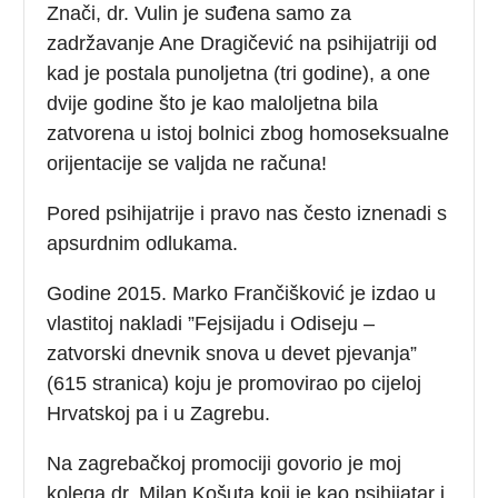
Znači, dr. Vulin je suđena samo za
zadržavanje Ane Dragičević na psihijatriji od
kad je postala punoljetna (tri godine), a one
dvije godine što je kao maloljetna bila
zatvorena u istoj bolnici zbog homoseksualne
orijentacije se valjda ne računa!
Pored psihijatrije i pravo nas često iznenadi s
apsurdnim odlukama.
Godine 2015. Marko Frančišković je izdao u
vlastitoj nakladi ”Fejsijadu i Odiseju –
zatvorski dnevnik snova u devet pjevanja”
(615 stranica) koju je promovirao po cijeloj
Hrvatskoj pa i u Zagrebu.
Na zagrebačkoj promociji govorio je moj
kolega dr. Milan Košuta koji je kao psihijatar i