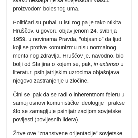
svako neslaganje sa sovjetskom vlašću
proizvodom bolesnog uma.
Političari su puhali u isti rog pa je tako Nikita
Hruščov, u govoru objavljenom 24. svibnja
1959. u novinama Pravda, ”objasnio” da ljudi
koji se protive komunizmu nisu normalnog
mentalnog zdravlja. Hruščov je, navodno, bio
bolji od Staljina o kojem se, pak,
in extenso
u
literaturi psihijatrijskim uzrocima objašnjava
njegovo zastranjenje u zločine.
Čini se ipak da se radi o inherentnom feleru u
samoj osnovi komunističke ideologije i prakse
što se zamagljuje psihijatrizacijom sovjetske
povijesti (povijesnih lidera).
Žrtve ove ”znanstvene orijentacije” sovjetske