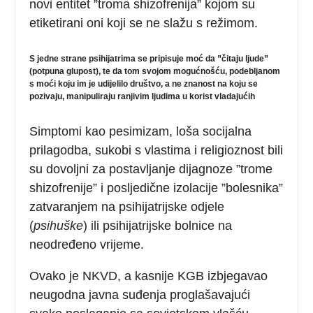
novi entitet ”troma shizofrenija” kojom su
etiketirani oni koji se ne slažu s režimom.
S jedne strane psihijatrima se pripisuje moć da ”čitaju ljude”
(potpuna glupost), te da tom svojom mogućnošću, podebljanom
s moći koju im je udijelilo društvo, a ne znanost na koju se
pozivaju, manipuliraju ranjivim ljudima u korist vladajućih
Simptomi kao pesimizam, loša socijalna
prilagodba, sukobi s vlastima i religioznost bili
su dovoljni za postavljanje dijagnoze ”trome
shizofrenije” i posljedične izolacije ”bolesnika”
zatvaranjem na psihijatrijske odjele
(
psihuške
) ili psihijatrijske bolnice na
neodređeno vrijeme.
Ovako je NKVD, a kasnije KGB izbjegavao
neugodna javna suđenja proglašavajući