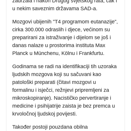
zadržala i nakon Drugog svjetskog rata, čak i
u nekim saveznim državama SAD-a.
Mozgovi ubijenih ”T4 programom eutanazije”,
cirka 300.000 odraslih i djece, većinom su
preparirani za istraživanje i dijelom se još i
danas nalaze u prostorima instituta Max
Planck u Münchenu, Kölnu i Frankfurtu.
Godinama se radi na identifikaciji tih uzoraka
ljudskih mozgova koji su sačuvani kao
patološki preparati (čitavi mozgovi u
formalinu i isječci, režnjevi pripremljeni za
mikroskopiranje). Nacističko pervertiranje i
medicine i psihijatrije zaista je bez premca u
krvoločnoj ljudskoj povijesti.
Također postoji pouzdana obilna