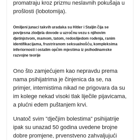
promatraju kroz prizmu neslavnih pokušaja u
prošlosti (lobotomija).
Omiljeni junaci takvih uradaka su Hitler i Staljin čija se
povijesna zlodjela dovode u uzročnu vezu s njihovim
djetinjstvom, mamom, tatom, redoslijedom rođenja, ranim
identifikacijama, frustriranom seksualnošću, kompleksima
inferiornosti i ostalim općim mjestima iz psihodinamske
razvojne teorije
Ono što zamjećujem kao nepravdu prema
nama psihijatrima je činjenica da se, na
primjer, internistima nikad ne prigovara da su
im kolege nekad visoki tlak liječile pijavicama,
a plućni edem puštanjem krvi.
Unatoč svim ”dječjim bolestima” psihijatrije
ipak su unazad 50 godina uvedene brojne
dobre promjene, prvenstveno zahvaljujući