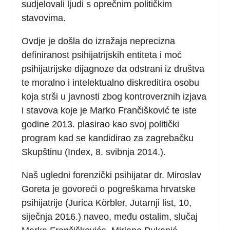
sudjelovali ljudi s oprečnim političkim
stavovima.
Ovdje je došla do izražaja neprecizna
definiranost psihijatrijskih entiteta i moć
psihijatrijske dijagnoze da odstrani iz društva
te moralno i intelektualno diskreditira osobu
koja strši u javnosti zbog kontroverznih izjava
i stavova koje je Marko Frančišković te iste
godine 2013. plasirao kao svoj politički
program kad se kandidirao za zagrebačku
Skupštinu (Index, 8. svibnja 2014.).
Naš ugledni forenzički psihijatar dr. Miroslav
Goreta je govoreći o pogreškama hrvatske
psihijatrije (Jurica Körbler, Jutarnji list, 10,
siječnja 2016.) naveo, među ostalim, slučaj