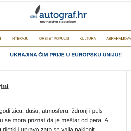
I
INTERVJU
ORBI ET POPULIS
KULTURA
ABRAHAMOVA
UKRAJINA ČIM PRIJE U EUROPSKU UNIJU!!
vini
odi žicu, dušu, atmosferu, ždronj i puls
 se mora priznat da je meštar od pera. A
 rijetki i upravo zato se valja naklonit