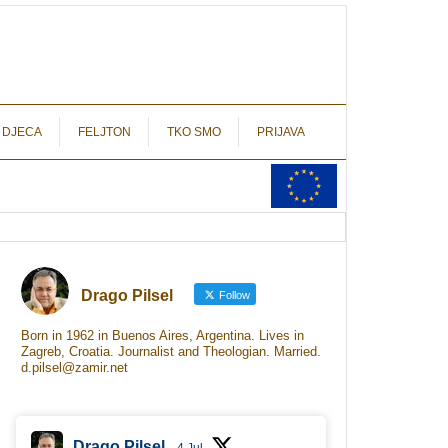
autograf.hr
novinarstvo s potpisom
 DJECA
FELJTON
TKO SMO
PRIJAVA
Drago Pilsel
Follow
Born in 1962 in Buenos Aires, Argentina. Lives in
Zagreb, Croatia. Journalist and Theologian. Married.
d.pilsel@zamir.net
Drago Pilsel