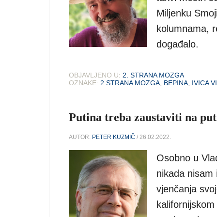
Miljenku Smoj
kolumnama, re
događalo.
OBJAVLJENO U:
2. STRANA MOZGA
OZNAKE:
2.STRANA MOZGA
,
BEPINA
,
IVICA V
Putina treba zaustaviti na pu
AUTOR:
PETER KUZMIČ
/ 26.02.2022.
Osobno u Vladi
nikada nisam 
vjenčanja svoj
kalifornijsko