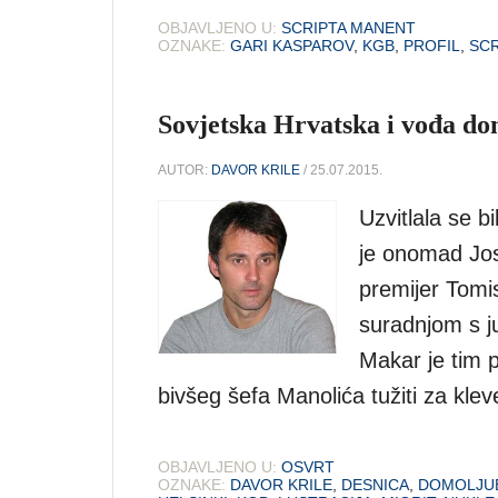
OBJAVLJENO U:
SCRIPTA MANENT
OZNAKE:
GARI KASPAROV
,
KGB
,
PROFIL
,
SCR
Sovjetska Hrvatska i vođa do
AUTOR:
DAVOR KRILE
/ 25.07.2015.
Uzvitlala se b
je onomad Josi
premijer Tomi
suradnjom s j
Makar je tim 
bivšeg šefa Manolića tužiti za klev
OBJAVLJENO U:
OSVRT
OZNAKE:
DAVOR KRILE
,
DESNICA
,
DOMOLJU