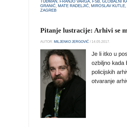
TUĐMAN
,
FRANJO VARGA
,
FSB
,
GLOBALNI K
GRANIĆ
,
MATE RADELJIĆ
,
MIROSLAV KUTLE
ZAGREB
Pitanje lustracije: Arhivi se 
AUTOR:
MILJENKO JERGOVIĆ
/ 14.05.2017.
Je li itko u p
ozbiljno kada 
policijskih arh
otvaranje arhi