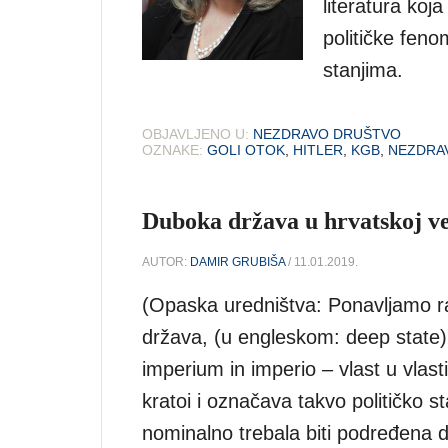
literatura koj
političke feno
stanjima.
OBJAVLJENO U:
NEZDRAVO DRUŠTVO
OZNAKE:
GOLI OTOK
,
HITLER
,
KGB
,
NEZDRA
Duboka država u hrvatskoj ve
AUTOR:
DAMIR GRUBIŠA
/ 11.01.2019.
(Opaska uredništva: Ponavljamo ra
država, (u engleskom: deep state) p
imperium in imperio – vlast u vlast
kratoi i označava takvo političko s
nominalno trebala biti podređena dr