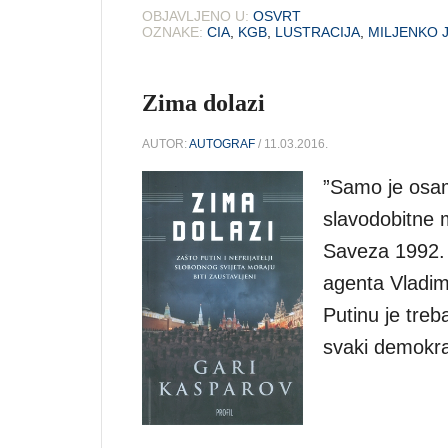
OBJAVLJENO U:
OSVRT
OZNAKE:
CIA
,
KGB
,
LUSTRACIJA
,
MILJENKO 
Zima dolazi
AUTOR:
AUTOGRAF
/ 11.03.2016.
”Samo je osam
slavodobitne 
Saveza 1992.
agenta Vladim
Putinu je treb
svaki demokra