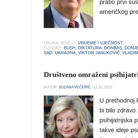
pratio prvi su
američkog pred
OBJAVLJENO U:
VRIJEME I VJEČNOST
OZNAKE:
BUSH
,
DIKTATURA
,
DONBAS
,
DONJ
SAD
,
UKRAJINA
,
VIKTOR JANUKOVIČ
,
VLADIM
Društveno omraženi psihijatri
AUTOR:
SUZANA VEČERIĆ
/ 11.02.2022.
U prethodnoj 
bi bilo zdravo
psihijatrijska 
takve ideje ps