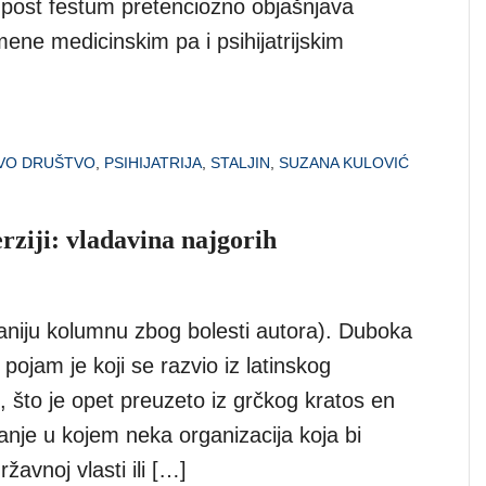
a post festum pretenciozno objašnjava
mene medicinskim pa i psihijatrijskim
VO DRUŠTVO
,
PSIHIJATRIJA
,
STALJIN
,
SUZANA KULOVIĆ
rziji: vladavina najgorih
niju kolumnu zbog bolesti autora). Duboka
ojam je koji se razvio iz latinskog
i, što je opet preuzeto iz grčkog kratos en
tanje u kojem neka organizacija koja bi
žavnoj vlasti ili […]