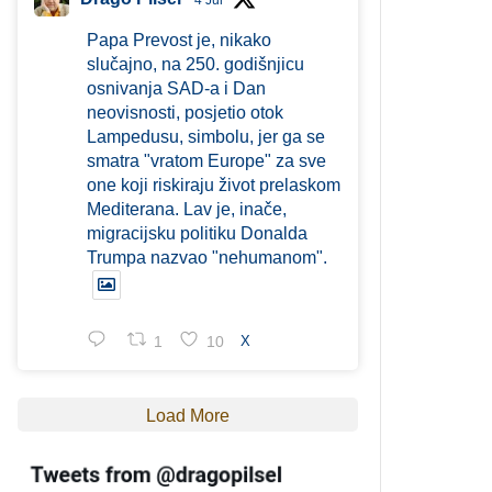
4 Jul
Papa Prevost je, nikako
slučajno, na 250. godišnjicu
osnivanja SAD-a i Dan
neovisnosti, posjetio otok
Lampedusu, simbolu, jer ga se
smatra "vratom Europe" za sve
one koji riskiraju život prelaskom
Mediterana. Lav je, inače,
migracijsku politiku Donalda
Trumpa nazvao "nehumanom".
1
10
X
Load More