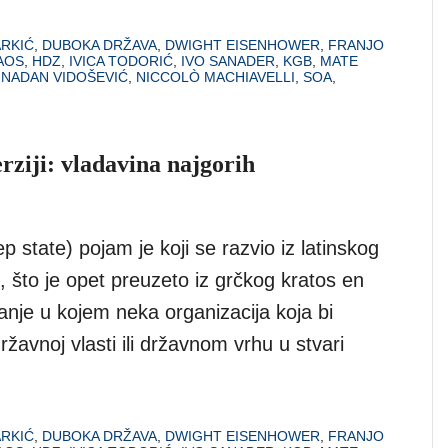
ARKIĆ
,
DUBOKA DRŽAVA
,
DWIGHT EISENHOWER
,
FRANJO
AOS
,
HDZ
,
IVICA TODORIĆ
,
IVO SANADER
,
KGB
,
MATE
,
NADAN VIDOŠEVIĆ
,
NICCOLÒ MACHIAVELLI
,
SOA
,
rziji: vladavina najgorih
state) pojam je koji se razvio iz latinskog
i, što je opet preuzeto iz grčkog kratos en
tanje u kojem neka organizacija koja bi
žavnoj vlasti ili državnom vrhu u stvari
ARKIĆ
,
DUBOKA DRŽAVA
,
DWIGHT EISENHOWER
,
FRANJO