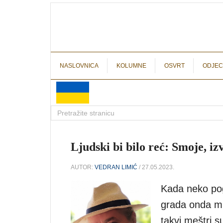
NASLOVNICA
KOLUMNE
OSVRT
ODJEC
Ljudski bi bilo reć: Smoje, iz
AUTOR:
VEDRAN LIMIĆ
/ 27.05.2023.
Kada neko pog
grada onda mu
takvi meštri su