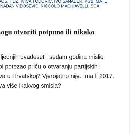
AOS
,
HDZ
,
IVICA TODORIĆ
,
IVO SANADER
,
KGB
,
MATE
,
NADAN VIDOŠEVIĆ
,
NICCOLÒ MACHIAVELLI
,
SOA
,
mogu otvoriti potpuno ili nikako
osljednjih dvadeset i sedam godina mislio
bi potezao priču o otvaranju partijskih i
iva u Hrvatskoj? Vjerojatno nije. Ima li 2017.
va više ikakvog smisla?