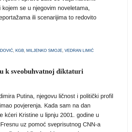
i kojem se u njegovim noveletama,
portažama ili scenarijima to redovito
IDOVIĆ
,
KGB
,
MILJENKO SMOJE
,
VEDRAN LIMIĆ
tu k sveobuhvatnoj diktaturi
mira Putina, njegovu ličnost i politički profil
imao povjerenja. Kada sam na dan
e kćeri Kristine u lipnju 2001. godine u
m Fresnu uz pomoć sveprisutnog CNN-a