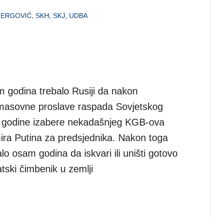
JERGOVIĆ
,
SKH
,
SKJ
,
UDBA
 godina trebalo Rusiji da nakon
masovne proslave raspada Sovjetskog
 godine izabere nekadašnjeg KGB-ova
ira Putina za predsjednika. Nakon toga
alo osam godina da iskvari ili uništi gotovo
tski čimbenik u zemlji