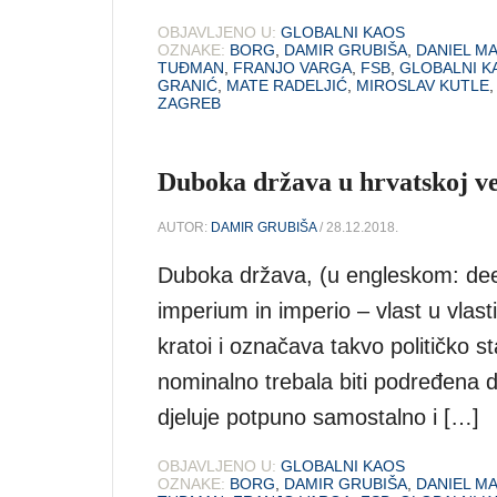
OBJAVLJENO U:
GLOBALNI KAOS
OZNAKE:
BORG
,
DAMIR GRUBIŠA
,
DANIEL M
TUĐMAN
,
FRANJO VARGA
,
FSB
,
GLOBALNI K
GRANIĆ
,
MATE RADELJIĆ
,
MIROSLAV KUTLE
ZAGREB
Duboka država u hrvatskoj ve
AUTOR:
DAMIR GRUBIŠA
/ 28.12.2018.
Duboka država, (u engleskom: deep 
imperium in imperio – vlast u vlast
kratoi i označava takvo političko s
nominalno trebala biti podređena dr
djeluje potpuno samostalno i […]
OBJAVLJENO U:
GLOBALNI KAOS
OZNAKE:
BORG
,
DAMIR GRUBIŠA
,
DANIEL M