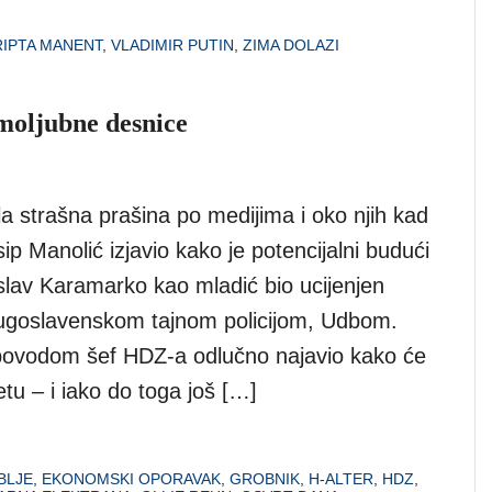
IPTA MANENT
,
VLADIMIR PUTIN
,
ZIMA DOLAZI
moljubne desnice
ila strašna prašina po medijima i oko njih kad
p Manolić izjavio kako je potencijalni budući
slav Karamarko kao mladić bio ucijenjen
ugoslavenskom tajnom policijom, Udbom.
povodom šef HDZ-a odlučno najavio kako će
etu – i iako do toga još […]
BLJE
,
EKONOMSKI OPORAVAK
,
GROBNIK
,
H-ALTER
,
HDZ
,