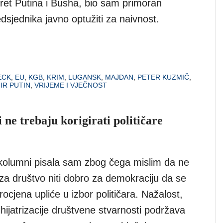
sret Putina i Busha, bio sam primoran
sjednika javno optužiti za naivnost.
ECK
,
EU
,
KGB
,
KRIM
,
LUGANSK
,
MAJDAN
,
PETER KUZMIČ
,
IR PUTIN
,
VRIJEME I VJEČNOST
 ne trebaju korigirati političare
kolumni pisala sam zbog čega mislim da ne
 za društvo niti dobro za demokraciju da se
procjena upliće u izbor političara. Nažalost,
ihijatrizacije društvene stvarnosti podržava