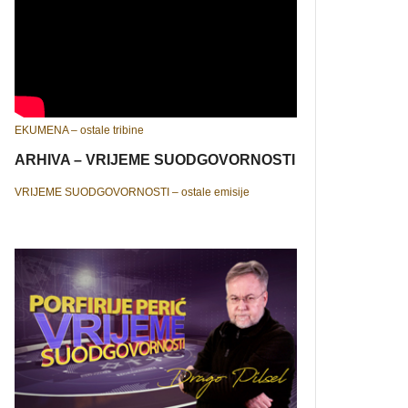
EKUMENA – ostale tribine
ARHIVA – VRIJEME SUODGOVORNOSTI
VRIJEME SUODGOVORNOSTI – ostale emisije