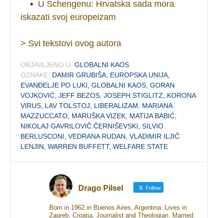
•
U Schengenu: Hrvatska sada mora
iskazati svoj europeizam
> Svi tekstovi ovog autora
OBJAVLJENO U:
GLOBALNI KAOS
OZNAKE:
DAMIR GRUBIŠA
,
EUROPSKA UNIJA
,
EVANĐELJE PO LUKI
,
GLOBALNI KAOS
,
GORAN
VOJKOVIĆ
,
JEFF BEZOS
,
JOSEPH STIGLITZ
,
KORONA
VIRUS
,
LAV TOLSTOJ
,
LIBERALIZAM
,
MARIANA
MAZZUCCATO
,
MARUŠKA VIZEK
,
MATIJA BABIĆ
,
NIKOLAJ GAVRILOVIČ ČERNIŠEVSKI
,
SILVIO
BERLUSCONI
,
VEDRANA RUDAN
,
VLADIMIR ILJIČ
LENJIN
,
WARREN BUFFETT
,
WELFARE STATE
Drago Pilsel
Follow
Born in 1962 in Buenos Aires, Argentina. Lives in
Zagreb, Croatia. Journalist and Theologian. Married.