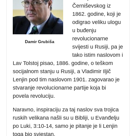
Černiševskog iz
1862. godine, koji je
odigrao veliku ulogu
u buđenju
revolucionarne
Damir Grubiša
svijesti u Rusiji, pa je
tako istim naslovom i
Lav Tolstoj pisao, 1886. godine, o teškom
socijalnom stanju u Rusiji, a Vladimir Iljič
Lenjin pod tim naslovom 1901. zagovarao je
stvaranje revolucionarne partije koja bi
povela revoluciju.
Naravno, inspiraciju za taj naslov sva trojica
ruskih velikana našli su u Bibliji, u Evanđelju
po Luki, 3:10-14, samo je pitanje je li Lenjin
toga bio svjestan.