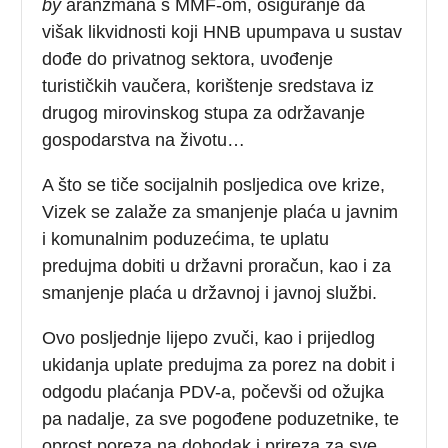
by
aranžmana s MMF-om, osiguranje da
višak likvidnosti koji HNB upumpava u sustav
dođe do privatnog sektora, uvođenje
turističkih vaučera, korištenje sredstava iz
drugog mirovinskog stupa za održavanje
gospodarstva na životu…
A što se tiče socijalnih posljedica ove krize,
Vizek se zalaže za smanjenje plaća u javnim
i komunalnim poduzećima, te uplatu
predujma dobiti u državni proračun, kao i za
smanjenje plaća u državnoj i javnoj službi.
Ovo posljednje lijepo zvuči, kao i prijedlog
ukidanja uplate predujma za porez na dobit i
odgodu plaćanja PDV-a, počevši od ožujka
pa nadalje, za sve pogođene poduzetnike, te
oprost poreza na dohodak i prireza za sve