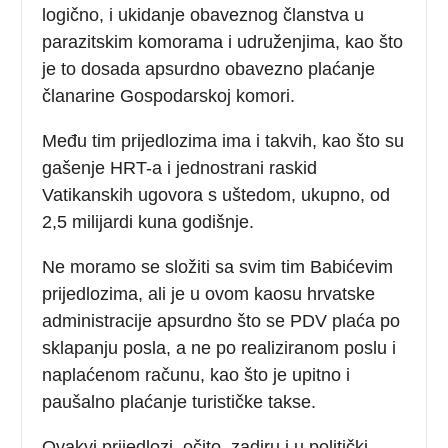
logično, i ukidanje obaveznog članstva u
parazitskim komorama i udruženjima, kao što
je to dosada apsurdno obavezno plaćanje
članarine Gospodarskoj komori.
Među tim prijedlozima ima i takvih, kao što su
gašenje HRT-a i jednostrani raskid
Vatikanskih ugovora s uštedom, ukupno, od
2,5 milijardi kuna godišnje.
Ne moramo se složiti sa svim tim Babićevim
prijedlozima, ali je u ovom kaosu hrvatske
administracije apsurdno što se PDV plaća po
sklapanju posla, a ne po realiziranom poslu i
naplaćenom računu, kao što je upitno i
paušalno plaćanje turističke takse.
Ovakvi prijedlozi, očito, zadiru i u politički