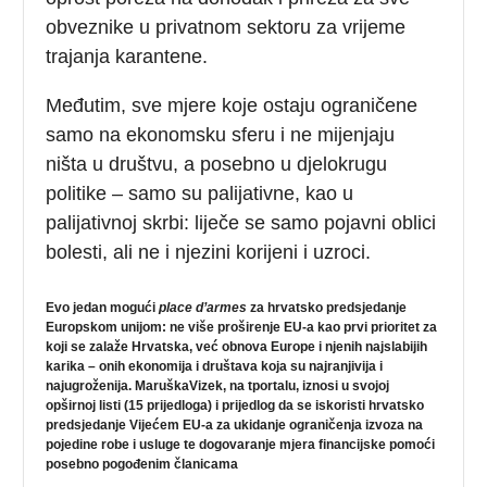
obveznike u privatnom sektoru za vrijeme
trajanja karantene.
Međutim, sve mjere koje ostaju ograničene
samo na ekonomsku sferu i ne mijenjaju
ništa u društvu, a posebno u djelokrugu
politike – samo su palijativne, kao u
palijativnoj skrbi: liječe se samo pojavni oblici
bolesti, ali ne i njezini korijeni i uzroci.
Evo jedan mogući
place d’armes
za hrvatsko predsjedanje
Europskom unijom: ne više proširenje EU-a kao prvi prioritet za
koji se zalaže Hrvatska, već obnova Europe i njenih najslabijih
karika – onih ekonomija i društava koja su najranjivija i
najugroženija. MaruškaVizek, na tportalu, iznosi u svojoj
opširnoj listi (15 prijedloga) i prijedlog da se iskoristi hrvatsko
predsjedanje Vijećem EU-a za ukidanje ograničenja izvoza na
pojedine robe i usluge te dogovaranje mjera financijske pomoći
posebno pogođenim članicama