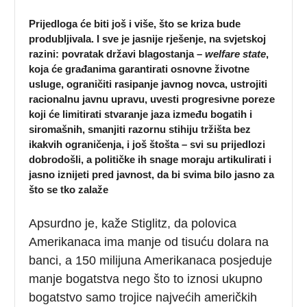
Prijedloga će biti još i više, što se kriza bude
produbljivala. I sve je jasnije rješenje, na svjetskoj
razini: povratak državi blagostanja –
welfare state
,
koja će građanima garantirati osnovne životne
usluge, ograničiti rasipanje javnog novca, ustrojiti
racionalnu javnu upravu, uvesti progresivne poreze
koji će limitirati stvaranje jaza između bogatih i
siromašnih, smanjiti razornu stihiju tržišta bez
ikakvih ograničenja, i još štošta – svi su prijedlozi
dobrodošli, a političke ih snage moraju artikulirati i
jasno iznijeti pred javnost, da bi svima bilo jasno za
što se tko zalaže
Apsurdno je, kaže Stiglitz, da polovica
Amerikanaca ima manje od tisuću dolara na
banci, a 150 milijuna Amerikanaca posjeduje
manje bogatstva nego što to iznosi ukupno
bogatstvo samo trojice najvećih američkih