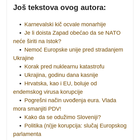
Još tekstova ovog autora:
•
Karnevalski kič ocvale monarhije
•
Je li doista Zapad obećao da se NATO
neće širiti na Istok?
•
Nemoć Europske unije pred stradanjem
Ukrajine
•
Korak pred nuklearnu katastrofu
•
Ukrajina, godinu dana kasnije
•
Hrvatska, kao i EU, boluje od
endemskog virusa korupcije
•
Pogrešni način uvođenja eura. Vlada
mora smanjiti PDV!
•
Kako da se odužimo Sloveniji?
•
Politika (ni)je korupcija: slučaj Europskog
parlamenta