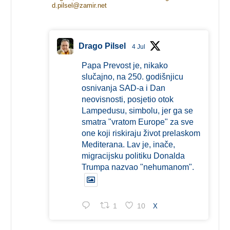
d.pilsel@zamir.net
Drago Pilsel
4 Jul
Papa Prevost je, nikako
slučajno, na 250. godišnjicu
osnivanja SAD-a i Dan
neovisnosti, posjetio otok
Lampedusu, simbolu, jer ga se
smatra "vratom Europe" za sve
one koji riskiraju život prelaskom
Mediterana. Lav je, inače,
migracijsku politiku Donalda
Trumpa nazvao "nehumanom".
1
10
X