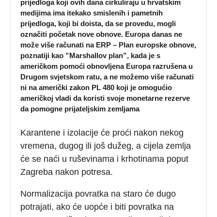
prijedloga koji ovih dana cirkuliraju u hrvatskim
medijima ima itekako smislenih i pametnih
prijedloga, koji bi doista, da se provedu, mogli
označiti početak nove obnove. Europa danas ne
može više računati na ERP – Plan europske obnove,
poznatiji kao ”Marshallov plan”, kada je s
američkom pomoći obnovljena Europa razrušena u
Drugom svjetskom ratu, a ne možemo više računati
ni na američki zakon PL 480 koji je omogućio
američkoj vladi da koristi svoje monetarne rezerve
da pomogne prijateljskim zemljama
Karantene i izolacije će proći nakon nekog
vremena, dugog ili još dužeg, a cijela zemlja
će se naći u ruševinama i krhotinama poput
Zagreba nakon potresa.
Normalizacija povratka na staro će dugo
potrajati, ako će uopće i biti povratka na