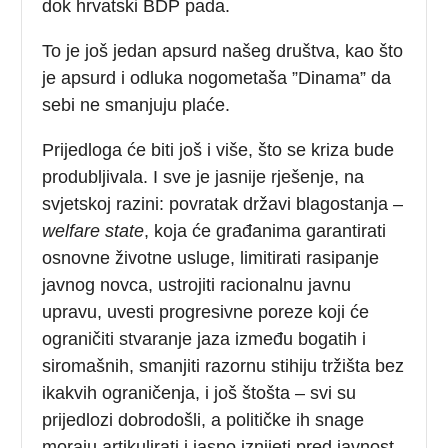
dok hrvatski BDP pada.
To je još jedan apsurd našeg društva, kao što
je apsurd i odluka nogometaša ”Dinama” da
sebi ne smanjuju plaće.
Prijedloga će biti još i više, što se kriza bude
produbljivala. I sve je jasnije rješenje, na
svjetskoj razini: povratak državi blagostanja –
welfare state
, koja će građanima garantirati
osnovne životne usluge, limitirati rasipanje
javnog novca, ustrojiti racionalnu javnu
upravu, uvesti progresivne poreze koji će
ograničiti stvaranje jaza između bogatih i
siromašnih, smanjiti razornu stihiju tržišta bez
ikakvih ograničenja, i još štošta – svi su
prijedlozi dobrodošli, a političke ih snage
moraju artikulirati i jasno iznijeti pred javnost,