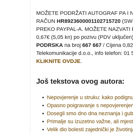
MOŽETE PODRŽATI AUTOGRAF PA I
RAČUN
HR8923600001102715720
(SWI
PREKO PAYPAL-A. MOŽETE NAZVATI
0,67€ (5,05 kn) po pozivu (PDV uklju
PODRSKA
na broj
667 667
/ Cijena 0,82
Telekomunikacije d.o.o., info telefon:
KLIKNITE OVDJE
.
Još tekstova ovog autora:
•
Nepovjerenje u struku: kako podign
•
Opasno poigravanje s nepovjerenje
•
Dosegli smo dno dna neznanja i gubit
•
Primalje su izuzetno važne, ali mjes
•
Velik dio bolesti zajednički je životin