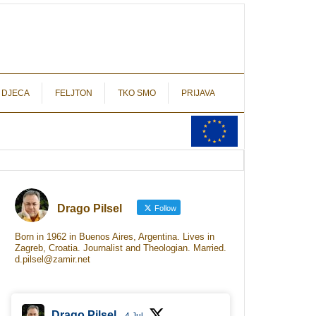
autograf.hr
novinarstvo s potpisom
 DJECA
FELJTON
TKO SMO
PRIJAVA
Drago Pilsel
Follow
Born in 1962 in Buenos Aires, Argentina. Lives in
Zagreb, Croatia. Journalist and Theologian. Married.
d.pilsel@zamir.net
Drago Pilsel