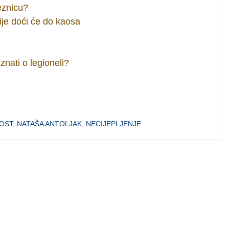
eznicu?
je doći će do kaosa
znati o legioneli?
OST
,
NATAŠA ANTOLJAK
,
NECIJEPLJENJE