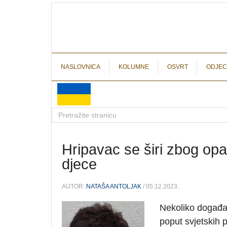
NASLOVNICA
KOLUMNE
OSVRT
ODJEC
Hripavac se širi zbog opa
djece
AUTOR:
NATAŠA ANTOLJAK
/ 05.12.2023.
Nekoliko događaj
poput svjetskih p