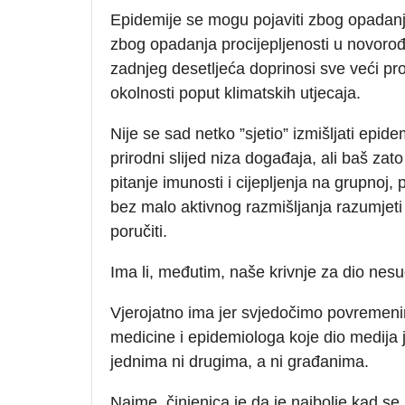
Epidemije se mogu pojaviti zbog opadanja
zbog opadanja procijepljenosti u novorođe
zadnjeg desetljeća doprinosi sve veći pro
okolnosti poput klimatskih utjecaja.
Nije se sad netko ”sjetio” izmišljati epide
prirodni slijed niza događaja, ali baš zato
pitanje imunosti i cijepljenja na grupnoj,
bez malo aktivnog razmišljanja razumjeti o
poručiti.
Ima li, međutim, naše krivnje za dio nes
Vjerojatno ima jer svjedočimo povremeni
medicine i epidemiologa koje dio medija još
jednima ni drugima, a ni građanima.
Naime, činjenica je da je najbolje kad se