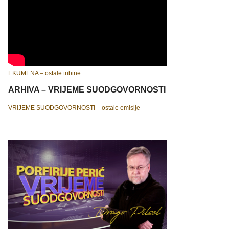
EKUMENA – ostale tribine
ARHIVA – VRIJEME SUODGOVORNOSTI
VRIJEME SUODGOVORNOSTI – ostale emisije