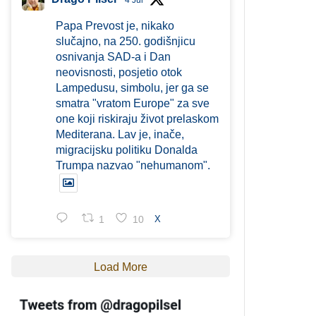
4 Jul
Papa Prevost je, nikako
slučajno, na 250. godišnjicu
osnivanja SAD-a i Dan
neovisnosti, posjetio otok
Lampedusu, simbolu, jer ga se
smatra "vratom Europe" za sve
one koji riskiraju život prelaskom
Mediterana. Lav je, inače,
migracijsku politiku Donalda
Trumpa nazvao "nehumanom".
1
10
X
Load More