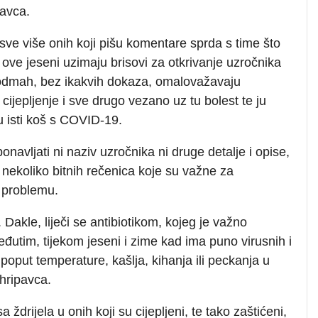
pavca.
e više onih koji pišu komentare sprda s time što
ve jeseni uzimaju brisovi za otkrivanje uzročnika
 odmah, bez ikakvih dokaza, omalovažavaju
, cijepljenje i sve drugo vezano uz tu bolest te ju
u isti koš s COVID-19.
navljati ni naziv uzročnika ni druge detalje i opise,
 nekoliko bitnih rečenica koje su važne za
a problemu.
 Dakle, liječi se antibiotikom, kojeg je važno
đutim, tijekom jeseni i zime kad ima puno virusnih i
poput temperature, kašlja, kihanja ili peckanja u
 hripavca.
ždrijela u onih koji su cijepljeni, te tako zaštićeni,