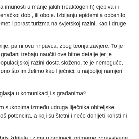
 imunosti u manje jakih (reaktogenih) cjepiva ili
načkoj dobi, ili oboje. Izbijanju epidemija općenito
met i porast turizma na svjetskoj razini, kao i druge
mije, pa ni ovu hripavca, zbog teorija zavjere. To je
 građani trebaju naučiti ove bitne detalje jer je
 populacijskoj razini dosta složeno, te je nemoguće,
no što im želimo kao liječnici, u najboljoj namjeri
uglasja u komunikaciji s građanima?
m sukobima između udruga liječnika obiteljske
 potencira, a koji su štetni i neće donijeti koristi ni
 bris ždrijela uzima u ordinaciji primarne zdravstvene