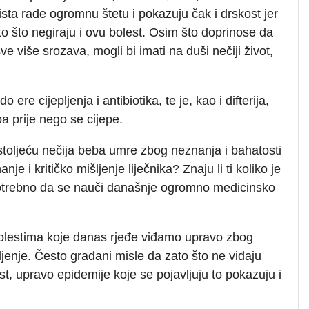
ista rade ogromnu štetu i pokazuju čak i drskost jer
o što negiraju i ovu bolest. Osim što doprinose da
 više srozava, mogli bi imati na duši nečiji život,
ere cijepljenja i antibiotika, te je, kao i difterija,
a prije nego se cijepe.
 stoljeću nečija beba umre zbog neznanja i bahatosti
nje i kritičko mišljenje liječnika? Znaju li ti koliko je
 potrebno da se nauči današnje ogromno medicinsko
 bolestima koje danas rjeđe viđamo upravo zbog
ljenje. Često građani misle da zato što ne viđaju
ost, upravo epidemije koje se pojavljuju to pokazuju i