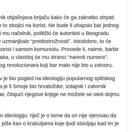
nik objašnjava brijaču kako će ga zakratko strpati
je to obojici na korist. Ne bude li uhapsio bar jednog
 mu načelnik, politički će autoriteti u Beogradu
e uzmanjkalo “predostrožnosti”. Istodobno, to će
korist i samom komunistu. Provede li, naime, barbir
taka, u vlastitoj će mu stranci “naresti numera”,
 revolucionara koji bar malo nije bio u zatvoru.
av je bio pogled na ideologiju popularnog splitskog
 je li Smoje bio hrvatožder, izdajnik i zatornik
dar, čitajući njegove knjige ne možete se oteti dojmu
.
 ideologiju: riječ je o tome da on nije vjerovao da
piše kao o krabuljama koje ljudi stavljaju kad im je