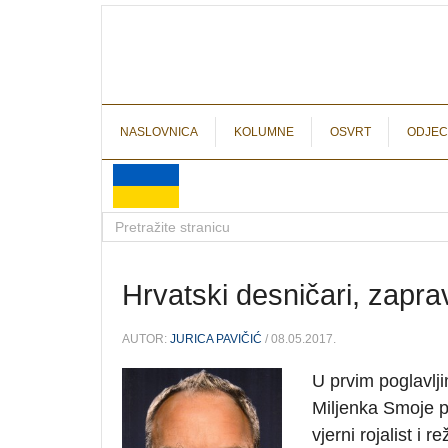
NASLOVNICA
KOLUMNE
OSVRT
ODJEC
Hrvatski desničari, zapra
AUTOR:
JURICA PAVIČIĆ
/ 08.05.2017.
U prvim poglavlj
Miljenka Smoje po
vjerni rojalist i