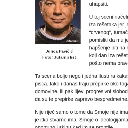
uhapsiti.
U toj sceni načel
iza rešetaka jer 
“crvenog”, tumači
pomisliti da mu j
hapšenje biti na 
Jurica Pavičić
koji dan iza reše
Foto: Jutarnji list
pošto nema pravog
Ta scena bolje nego i jedna ilustrira kak
pisca. Iako i danas traju prepirke oko toga
domovine, ili pak lijevi progresivni slobo
da su te prepirke zapravo bespredmetne
Nije riječ samo o tome da Smoje nije imao
je itko stvarno ima. Smoje o ideologijama 
oportuno i skinu kad im se prohtije.