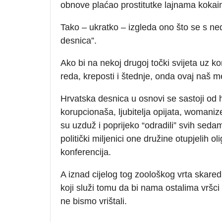
obnove plaćao prostitutke lajnama kokai
Tako – ukratko – izgleda ono što se s n
desnica”.
Ako bi na nekoj drugoj točki svijeta uz 
reda, kreposti i štednje, onda ovaj naš me
Hrvatska desnica u osnovi se sastoji od h
korupcionaša, ljubitelja opijata, womanizer
su uzduž i poprijeko “odradili” svih sed
politički miljenici one družine otupjelih 
konferencija.
A iznad cijelog tog zoološkog vrta skared
koji služi tomu da bi nama ostalima vršci 
ne bismo vrištali.