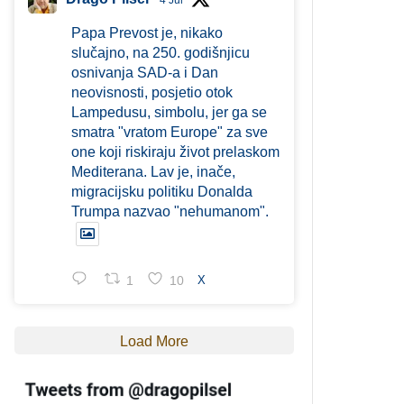
4 Jul
Papa Prevost je, nikako
slučajno, na 250. godišnjicu
osnivanja SAD-a i Dan
neovisnosti, posjetio otok
Lampedusu, simbolu, jer ga se
smatra "vratom Europe" za sve
one koji riskiraju život prelaskom
Mediterana. Lav je, inače,
migracijsku politiku Donalda
Trumpa nazvao "nehumanom".
1
10
X
Load More