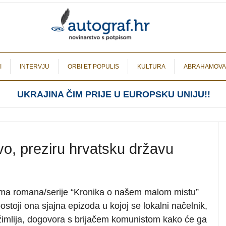
I
INTERVJU
ORBI ET POPULIS
KULTURA
ABRAHAMOVA
UKRAJINA ČIM PRIJE U EUROPSKU UNIJU!!
vo, preziru hrvatsku državu
ima romana/serije “Kronika o našem malom mistu”
stoji ona sjajna epizoda u kojoj se lokalni načelnik,
 režimlija, dogovora s brijačem komunistom kako će ga