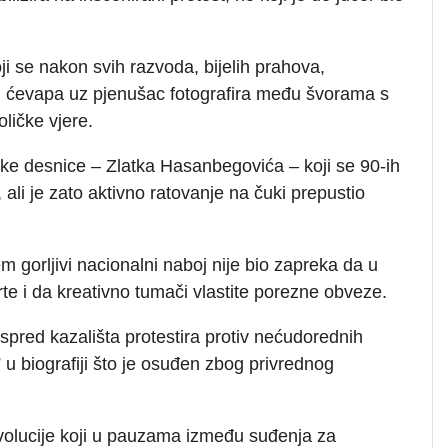
i se nakon svih razvoda, bijelih prahova,
 i ćevapa uz pjenušac fotografira među švorama s
oličke vjere.
čke desnice – Zlatka Hasanbegovića – koji se 90-ih
 ali je zato aktivno ratovanje na čuki prepustio
gorljivi nacionalni naboj nije bio zapreka da u
e i da kreativno tumači vlastite porezne obveze.
ispred kazališta protestira protiv nećudorednih
u biografiji što je osuđen zbog privrednog
volucije koji u pauzama između suđenja za