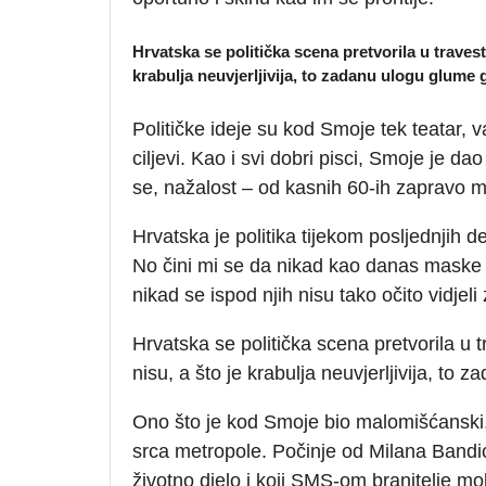
Hrvatska se politička scena pretvorila u travesti
krabulja neuvjerljivija, to zadanu ulogu glume g
Političke ideje su kod Smoje tek teatar, 
ciljevi. Kao i svi dobri pisci, Smoje je dao
se, nažalost – od kasnih 60-ih zapravo m
Hrvatska je politika tijekom posljednjih d
No čini mi se da nikad kao danas maske 
nikad se ispod njih nisu tako očito vidjeli
Hrvatska se politička scena pretvorila u t
nisu, a što je krabulja neuvjerljivija, to 
Ono što je kod Smoje bio malomišćanski, 
srca metropole. Počinje od Milana Bandi
životno djelo i koji SMS-om branitelje mobi