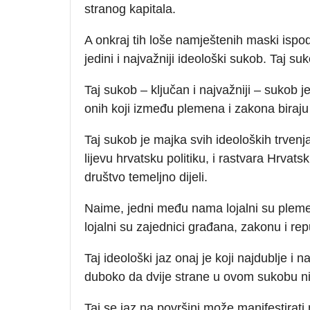
stranog kapitala.
A onkraj tih loše namještenih maski ispod 
jedini i najvažniji ideološki sukob. Taj su
Taj sukob – ključan i najvažniji – sukob 
onih koji između plemena i zakona biraju
Taj sukob je majka svih ideoloških trvenja
lijevu hrvatsku politiku, i rastvara Hrvat
društvo temeljno dijeli.
Naime, jedni među nama lojalni su pleme
lojalni su zajednici građana, zakonu i repu
Taj ideološki jaz onaj je koji najdublje i 
duboko da dvije strane u ovom sukobu ni
Taj se jaz na površini može manifestirati