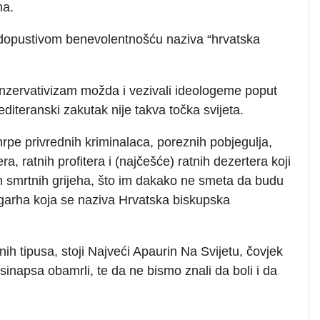
na.
edopustivom benevolentnošću naziva “hrvatska
konzervativizam možda i vezivali ideologeme poput
diteranski zakutak nije takva točka svijeta.
rpe privrednih kriminalaca, poreznih pobjegulja,
a, ratnih profitera i (najčešće) ratnih dezertera koji
am smrtnih grijeha, što im dakako ne smeta da budu
oligarha koja se naziva Hrvatska biskupska
nih tipusa, stoji Najveći Apaurin Na Svijetu, čovjek
sinapsa obamrli, te da ne bismo znali da boli i da