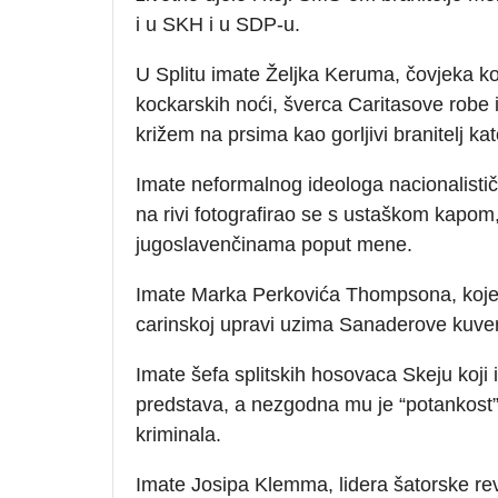
i u SKH i u SDP-u.
U Splitu imate Željka Keruma, čovjeka koj
kockarskih noći, šverca Caritasove robe
križem na prsima kao gorljivi branitelj kat
Imate neformalnog ideologa nacionalisti
na rivi fotografirao se s ustaškom kapom,
jugoslavenčinama poput mene.
Imate Marka Perkovića Thompsona, kojem 
carinskoj upravi uzima Sanaderove kuvert
Imate šefa splitskih hosovaca Skeju koji 
predstava, a nezgodna mu je “potankost” 
kriminala.
Imate Josipa Klemma, lidera šatorske re