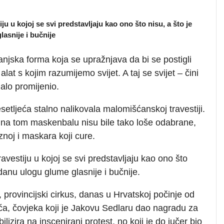
ju u kojoj se svi predstavljaju kao ono što nisu, a što je
lasnije i bučnije
vanjska forma koja se upražnjava da bi se postigli
 alat s kojim razumijemo svijet. A taj se svijet – čini
alo promijenio.
esetljeća stalno nalikovala malomišćanskoj travestiji.
na tom maskenbalu nisu bile tako loše odabrane,
 znoj i maskara koji cure.
ravestiju u kojoj se svi predstavljaju kao ono što
zadanu ulogu glume glasnije i bučnije.
provincijski cirkus, danas u Hrvatskoj počinje od
ća, čovjeka koji je Jakovu Sedlaru dao nagradu za
lizira na inscenirani protest, no koji je do jučer bio