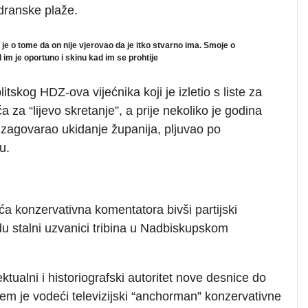
adranske plaže.
 je o tome da on nije vjerovao da je itko stvarno ima. Smoje o
 im je oportuno i skinu kad im se prohtije
tskog HDZ-ova vijećnika koji je izletio s liste za
 za “lijevo skretanje”, a prije nekoliko je godina
, zagovarao ukidanje županija, pljuvao po
u.
ća konzervativna komentatora bivši partijski
u stalni uzvanici tribina u Nadbiskupskom
tualni i historiografski autoritet nove desnice do
em je vodeći televizijski “anchorman” konzervativne