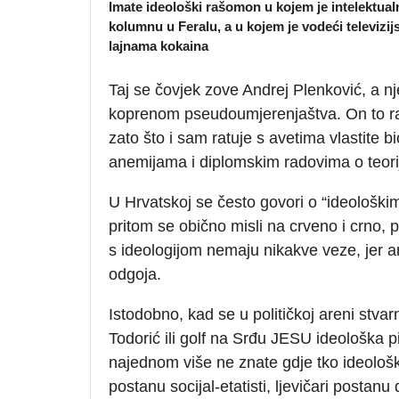
Imate ideološki rašomon u kojem je intelektualn
kolumnu u Feralu, a u kojem je vodeći televiz
lajnama kokaina
Taj se čovjek zove Andrej Plenković, a nje
koprenom pseudoumjerenjaštva. On to radi
zato što i sam ratuje s avetima vlastite 
anemijama i diplomskim radovima o teori
U Hrvatskoj se često govori o “ideološki
pritom se obično misli na crveno i crno, pa
s ideologijom nemaju nikakve veze, jer an
odgoja.
Istodobno, kad se u političkoj areni stvarn
Todorić ili golf na Srđu JESU ideološka p
najednom više ne znate gdje tko ideološki
postanu socijal-etatisti, ljevičari postanu