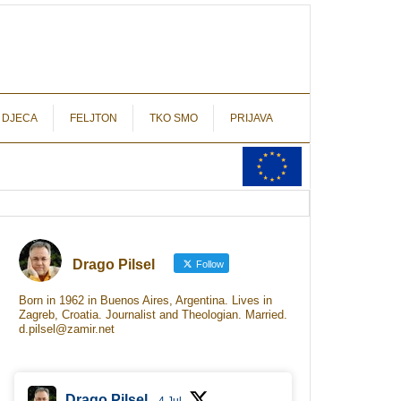
autograf.hr
novinarstvo s potpisom
 DJECA
FELJTON
TKO SMO
PRIJAVA
Drago Pilsel
Follow
Born in 1962 in Buenos Aires, Argentina. Lives in
Zagreb, Croatia. Journalist and Theologian. Married.
d.pilsel@zamir.net
Drago Pilsel