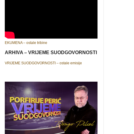
EKUMENA – ostale tribine
ARHIVA – VRIJEME SUODGOVORNOSTI
VRIJEME SUODGOVORNOSTI – ostale emisije