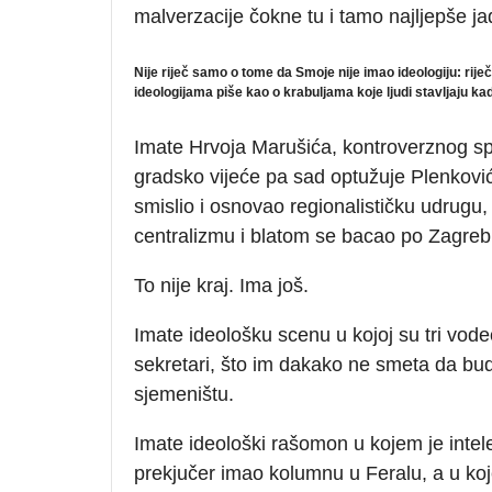
malverzacije čokne tu i tamo najljepše j
Nije riječ samo o tome da Smoje nije imao ideologiju: riječ
ideologijama piše kao o krabuljama koje ljudi stavljaju kad
Imate Hrvoja Marušića, kontroverznog spli
gradsko vijeće pa sad optužuje Plenkovića
smislio i osnovao regionalističku udrugu
centralizmu i blatom se bacao po Zagreb
To nije kraj. Ima još.
Imate ideološku scenu u kojoj su tri vode
sekretari, što im dakako ne smeta da bud
sjemeništu.
Imate ideološki rašomon u kojem je intelek
prekjučer imao kolumnu u Feralu, a u koj