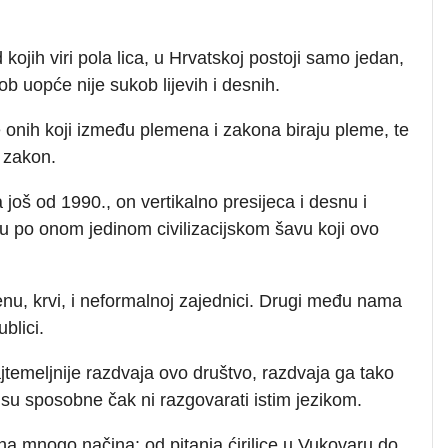
kojih viri pola lica, u Hrvatskoj postoji samo jedan,
kob uopće nije sukob lijevih i desnih.
je onih koji između plemena i zakona biraju pleme, te
 zakon.
 još od 1990., on vertikalno presijeca i desnu i
sku po onom jedinom civilizacijskom šavu koji ovo
nu, krvi, i neformalnoj zajednici. Drugi među nama
blici.
najtemeljnije razdvaja ovo društvo, razdvaja ga tako
su sposobne čak ni razgovarati istim jezikom.
 na mnogo načina: od pitanja ćirilice u Vukovaru do