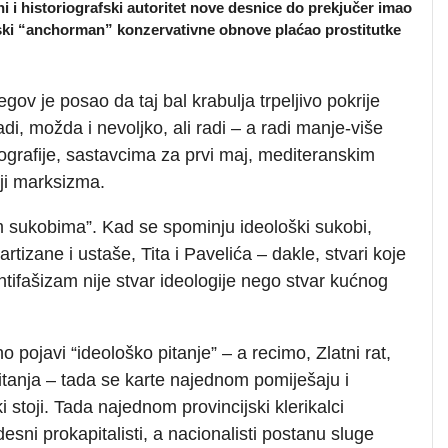
i i historiografski autoritet nove desnice do prekjučer imao
ijski “anchorman” konzervativne obnove plaćao prostitutke
gov je posao da taj bal krabulja trpeljivo pokrije
, možda i nevoljko, ali radi – a radi manje-više
biografije, sastavcima za prvi maj, mediteranskim
ji marksizma.
m sukobima”. Kad se spominju ideološki sukobi,
rtizane i ustaše, Tita i Pavelića – dakle, stvari koje
tifašizam nije stvar ideologije nego stvar kućnog
o pojavi “ideološko pitanje” – a recimo, Zlatni rat,
itanja – tada se karte najednom pomiješaju i
 stoji. Tada najednom provincijski klerikalci
 desni prokapitalisti, a nacionalisti postanu sluge