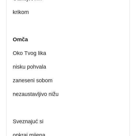
krikom
Omča
Oko Tvog lika
nisku pohvala
zaneseni sobom
nezaustavljivo nižu
Sveznajuć si
onkraj mijena