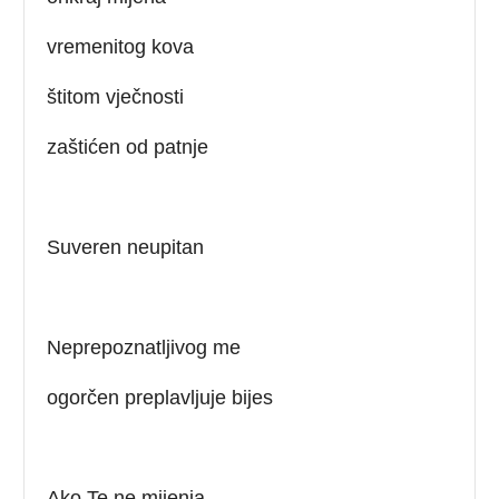
vremenitog kova
štitom vječnosti
zaštićen od patnje
Suveren neupitan
Neprepoznatljivog me
ogorčen preplavljuje bijes
Ako Te ne mijenja