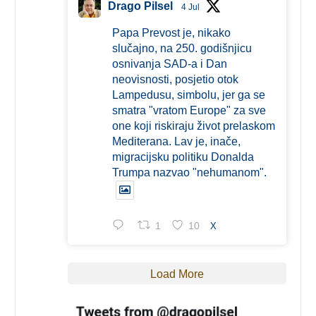
Drago Pilsel
4 Jul
Papa Prevost je, nikako
slučajno, na 250. godišnjicu
osnivanja SAD-a i Dan
neovisnosti, posjetio otok
Lampedusu, simbolu, jer ga se
smatra "vratom Europe" za sve
one koji riskiraju život prelaskom
Mediterana. Lav je, inače,
migracijsku politiku Donalda
Trumpa nazvao "nehumanom".
1
10
X
Load More