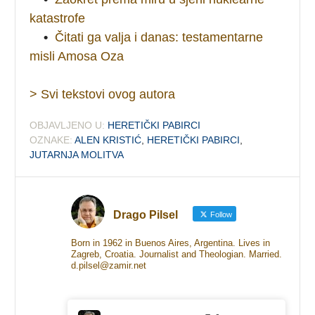
katastrofe
•
Čitati ga valja i danas: testamentarne
misli Amosa Oza
> Svi tekstovi ovog autora
OBJAVLJENO U:
HERETIČKI PABIRCI
OZNAKE:
ALEN KRISTIĆ
,
HERETIČKI PABIRCI
,
JUTARNJA MOLITVA
Drago Pilsel
Follow
Born in 1962 in Buenos Aires, Argentina. Lives in
Zagreb, Croatia. Journalist and Theologian. Married.
d.pilsel@zamir.net