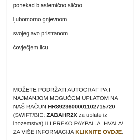
ponekad blasfemično slično
ljubomorno gnjevnom
svojeglavo pristranom
čovječjem licu
MOŽETE PODRŽATI AUTOGRAF PA I
NAJMANJOM MOGUĆOM UPLATOM NA
NAŠ RAČUN
HR8923600001102715720
(SWIFT/BIC:
ZABAHR2X
za uplate iz
inozemstva) ILI PREKO PAYPAL-A. HVALA!
ZA VIŠE INFORMACIJA
KLIKNITE OVDJE
.