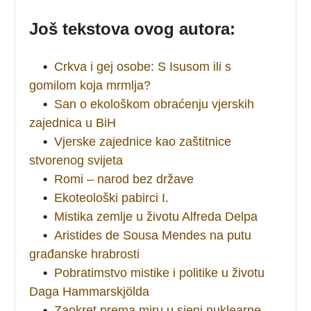
Još tekstova ovog autora:
•
Crkva i gej osobe: S Isusom ili s
gomilom koja mrmlja?
•
San o ekološkom obraćenju vjerskih
zajednica u BiH
•
Vjerske zajednice kao zaštitnice
stvorenog svijeta
•
Romi – narod bez države
•
Ekoteološki pabirci I.
•
Mistika zemlje u životu Alfreda Delpa
•
Aristides de Sousa Mendes na putu
građanske hrabrosti
•
Pobratimstvo mistike i politike u životu
Daga Hammarskjölda
•
Zaokret prema miru u sjeni nuklearne