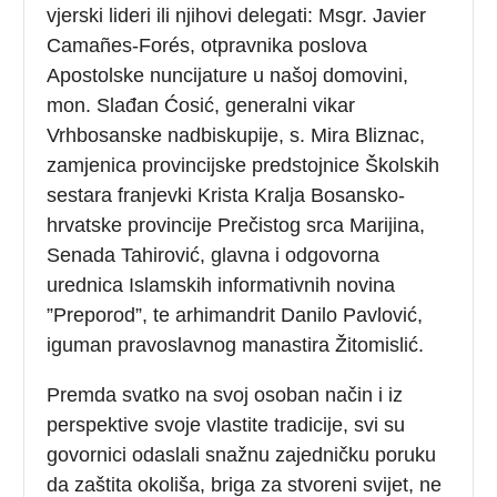
vjerski lideri ili njihovi delegati: Msgr. Javier
Camañes-Forés, otpravnika poslova
Apostolske nuncijature u našoj domovini,
mon. Slađan Ćosić, generalni vikar
Vrhbosanske nadbiskupije, s. Mira Bliznac,
zamjenica provincijske predstojnice Školskih
sestara franjevki Krista Kralja Bosansko-
hrvatske provincije Prečistog srca Marijina,
Senada Tahirović, glavna i odgovorna
urednica Islamskih informativnih novina
”Preporod”, te arhimandrit Danilo Pavlović,
iguman pravoslavnog manastira Žitomislić.
Premda svatko na svoj osoban način i iz
perspektive svoje vlastite tradicije, svi su
govornici odaslali snažnu zajedničku poruku
da zaštita okoliša, briga za stvoreni svijet, ne