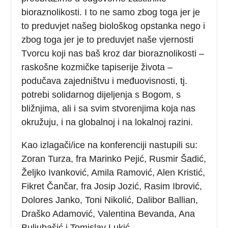
bioraznolikosti. I to ne samo zbog toga jer je
to preduvjet našeg biološkog opstanka nego i
zbog toga jer je to preduvjet naše vjernosti
Tvorcu koji nas baš kroz dar bioraznolikosti –
raskošne kozmičke tapiserije života –
podučava zajedništvu i međuovisnosti, tj.
potrebi solidarnog dijeljenja s Bogom, s
bližnjima, ali i sa svim stvorenjima koja nas
okružuju, i na globalnoj i na lokalnoj razini.
Kao izlagači/ice na konferenciji nastupili su:
Zoran Turza, fra Marinko Pejić, Rusmir Šadić,
Željko Ivanković, Amila Ramović, Alen Kristić,
Fikret Čančar, fra Josip Jozić, Rasim Ibrović,
Dolores Janko, Toni Nikolić, Dalibor Ballian,
Draško Adamović, Valentina Bevanda, Ana
Buljubašić i Tomislav Lukić.