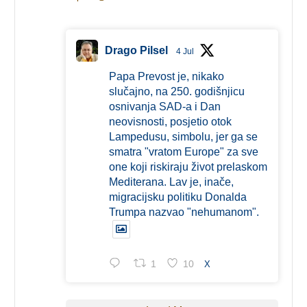
Drago Pilsel
4 Jul
Papa Prevost je, nikako
slučajno, na 250. godišnjicu
osnivanja SAD-a i Dan
neovisnosti, posjetio otok
Lampedusu, simbolu, jer ga se
smatra "vratom Europe" za sve
one koji riskiraju život prelaskom
Mediterana. Lav je, inače,
migracijsku politiku Donalda
Trumpa nazvao "nehumanom".
1
10
X