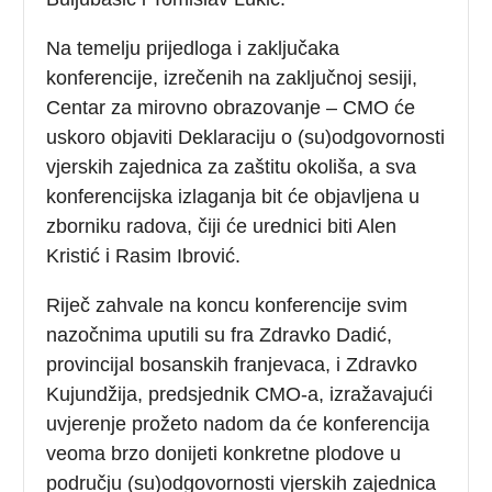
Na temelju prijedloga i zaključaka
konferencije, izrečenih na zaključnoj sesiji,
Centar za mirovno obrazovanje – CMO će
uskoro objaviti Deklaraciju o (su)odgovornosti
vjerskih zajednica za zaštitu okoliša, a sva
konferencijska izlaganja bit će objavljena u
zborniku radova, čiji će urednici biti Alen
Kristić i Rasim Ibrović.
Riječ zahvale na koncu konferencije svim
nazočnima uputili su fra Zdravko Dadić,
provincijal bosanskih franjevaca, i Zdravko
Kujundžija, predsjednik CMO-a, izražavajući
uvjerenje prožeto nadom da će konferencija
veoma brzo donijeti konkretne plodove u
području (su)odgovornosti vjerskih zajednica