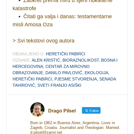
•
Zaokret prema miru u sjeni nuklearne
katastrofe
•
Čitati ga valja i danas: testamentarne
misli Amosa Oza
> Svi tekstovi ovog autora
OBJAVLJENO U:
HERETIČKI PABIRCI
OZNAKE:
ALEN KRISTIĆ
,
BIORAZNOLIKOST
,
BOSNA I
HERCEGOVINA
,
CENTAR ZA MIROVNO
OBRAZOVANJE
,
DANILO PAVLOVIĆ
,
EKOLOGIJA
,
HERETIČKI PABIRCI
,
PJESME STVORENJA
,
SENADA
TAHIROVIĆ
,
SVETI FRANJO ASIŠKI
Drago Pilsel
Follow
Born in 1962 in Buenos Aires, Argentina. Lives in
Zagreb, Croatia. Journalist and Theologian. Married.
d.pilsel@zamir.net