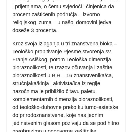
i prijetnjama, o čemu svjedoči i činjenica da
procent zaštićenih područja – izvorno
religijskog izuma – u našoj domovini jedva
doseže 3 procenta.
Kroz svoja izlaganja u tri znanstvena bloka –
Teološko propitivanje Pjesme stvorenja sv.
Franje Asiškog, potom Teološka dimenzija
bioraznolikosti, te Izazov očuvanja i zaštite
bioraznolikosti u BiH – 16 znanstvenika/ca,
stručnjaka/kinja i aktivista/ica iz regije
nazočnima je približilo čitavu paletu
komplementarnih dimenzija bioraznolikosti,
od teološko-duhovne preko kulturno-estetske
do prirodoznanstvene, koje nas jednim
jedinstvenim glasom pozivaju da se pod hitno
preobrazimo u odgovorne zaštitnike