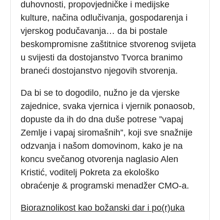
duhovnosti, propovjedničke i medijske
kulture, načina odlučivanja, gospodarenja i
vjerskog podučavanja… da bi postale
beskompromisne zaštitnice stvorenog svijeta
u svijesti da dostojanstvo Tvorca branimo
braneći dostojanstvo njegovih stvorenja.
Da bi se to dogodilo, nužno je da vjerske
zajednice, svaka vjernica i vjernik ponaosob,
dopuste da ih do dna duše potrese ”vapaj
Zemlje i vapaj siromašnih”, koji sve snažnije
odzvanja i našom domovinom, kako je na
koncu svečanog otvorenja naglasio Alen
Kristić, voditelj Pokreta za ekološko
obraćenje & programski menadžer CMO-a.
Bioraznolikost kao božanski dar i po(r)uka