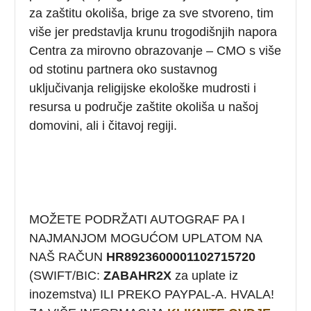
za zaštitu okoliša, brige za sve stvoreno, tim
više jer predstavlja krunu trogodišnjih napora
Centra za mirovno obrazovanje – CMO s više
od stotinu partnera oko sustavnog
uključivanja religijske ekološke mudrosti i
resursa u područje zaštite okoliša u našoj
domovini, ali i čitavoj regiji.
MOŽETE PODRŽATI AUTOGRAF PA I
NAJMANJOM MOGUĆOM UPLATOM NA
NAŠ RAČUN
HR8923600001102715720
(SWIFT/BIC:
ZABAHR2X
za uplate iz
inozemstva) ILI PREKO PAYPAL-A. HVALA!