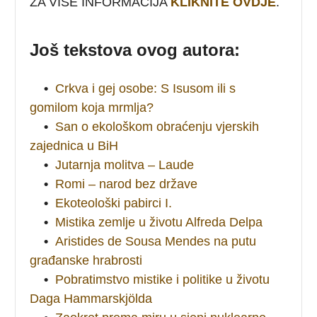
ZA VIŠE INFORMACIJA
KLIKNITE OVDJE
.
Još tekstova ovog autora:
•
Crkva i gej osobe: S Isusom ili s
gomilom koja mrmlja?
•
San o ekološkom obraćenju vjerskih
zajednica u BiH
•
Jutarnja molitva – Laude
•
Romi – narod bez države
•
Ekoteološki pabirci I.
•
Mistika zemlje u životu Alfreda Delpa
•
Aristides de Sousa Mendes na putu
građanske hrabrosti
•
Pobratimstvo mistike i politike u životu
Daga Hammarskjölda