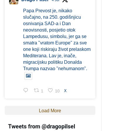
4 Jul
Papa Prevost je, nikako
slučajno, na 250. godišnjicu
osnivanja SAD-a i Dan
neovisnosti, posjetio otok
Lampedusu, simbolu, jer ga se
smatra "vratom Europe" za sve
one koji riskiraju život prelaskom
Mediterana. Lav je, inače,
migracijsku politiku Donalda
Trumpa nazvao "nehumanom".
1
10
X
Load More