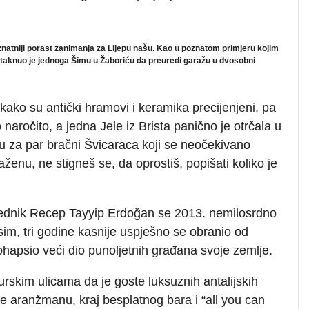
i znatniji porast zanimanja za Lijepu našu. Kao u poznatom primjeru kojim
 potaknuo je jednoga Šimu u Žaboriću da preuredi garažu u dvosobni
kako su antički hramovi i keramika precijenjeni, pa
o naročito, a jedna Jele iz Brista panično je otrčala u
nu za par bračni Švicaraca koji se neočekivano
ženu, ne stigneš se, da oprostiš, popišati koliko je
sjednik Recep Tayyip Erdoğan se 2013. nemilosrdno
im, tri godine kasnije uspješno se obranio od
hapsio veći dio punoljetnih građana svoje zemlje.
rskim ulicama da je goste luksuznih antalijskih
ive aranžmanu, kraj besplatnog bara i “all you can