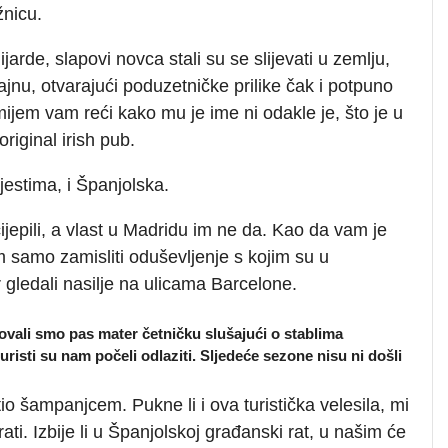
žnicu.
jarde, slapovi novca stali su se slijevati u zemlju,
jnu, otvarajući poduzetničke prilike čak i potpuno
jem vam reći kako mu je ime ni odakle je, što je u
riginal irish pub.
jestima, i Španjolska.
jepili, a vlast u Madridu im ne da. Kao da vam je
 samo zamisliti oduševljenje s kojim su u
 gledali nasilje na ulicama Barcelone.
vali smo pas mater četničku slušajući o stablima
uristi su nam počeli odlaziti. Sljedeće sezone nisu ni došli
io šampanjcem. Pukne li i ova turistička velesila, mi
ti. Izbije li u Španjolskoj građanski rat, u našim će