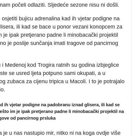
 nam počeli odlaziti. Sljedeće sezone nisu ni došli.
 osjetiti bujicu adrenalina kad ih vjetar podigne na
lisera, ili kad se bace u ponor vezani konopcem za
 je ipak pretjerano padne li minobacački projektil
užno je poslije sunčanja imati tragove od pancirnog
i Medenoj kod Trogira ratnih su godina izbjeglice
te se usred ljeta potpuno sami okupati, a u
og zubaca za cijenu tripica u Macoli. I to je potrajalo
io.
ad ih vjetar podigne na padobranu iznad glisera, ili kad se
to im je ipak pretjerano padne li minobacački projektil na
ragove od pancirnog prsluka
je u nas nastupio mir, nitko ni na koga ovdje više