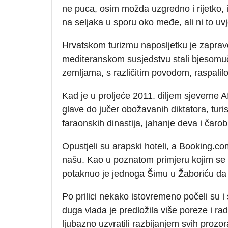
ne puca, osim možda uzgredno i rijetko, 
na seljaka u sporu oko međe, ali ni to uvje
Hrvatskom turizmu naposljetku je zaprav
mediteranskom susjedstvu stali bjesomu
zemljama, s različitim povodom, raspalil
Kad je u proljeće 2011. diljem sjeverne Af
glave do jučer obožavanih diktatora, turi
faraonskih dinastija, jahanje deva i čar
Opustjeli su arapski hoteli, a Booking.com
našu. Kao u poznatom primjeru kojim se il
potaknuo je jednoga Šimu u Žaboriću da
Po prilici nekako istovremeno počeli su 
duga vlada je predložila više poreze i ra
ljubazno uzvratili razbijanjem svih proz