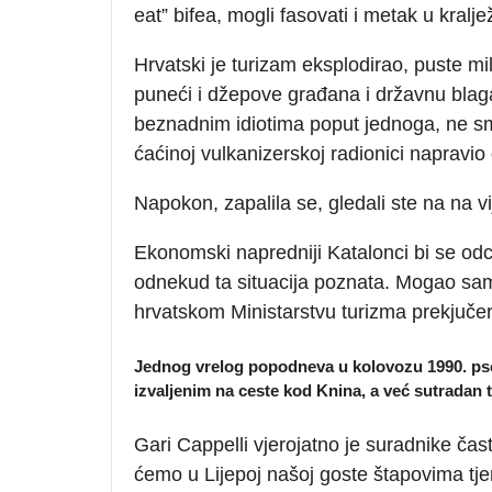
eat” bifea, mogli fasovati i metak u kralje
Hrvatski je turizam eksplodirao, puste mili
puneći i džepove građana i državnu blaga
beznadnim idiotima poput jednoga, ne smi
ćaćinoj vulkanizerskoj radionici napravio o
Napokon, zapalila se, gledali ste na na vi
Ekonomski napredniji Katalonci bi se odci
odnekud ta situacija poznata. Mogao sam
hrvatskom Ministarstvu turizma prekjučer
Jednog vrelog popodneva u kolovozu 1990. pso
izvaljenim na ceste kod Knina, a već sutradan t
Gari Cappelli vjerojatno je suradnike čast
ćemo u Lijepoj našoj goste štapovima tjera