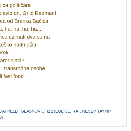
ica političara
ojavio on, Grlić Radman!
trica od Branka Bačića
, ha, ha, ha, ha...
tačice uzimati dva soma
 teško nadmašiti
erek
arodnjaci?
e i transrodne osobe
i fast food
CAPPELLI
,
GLASNOVIĆ
,
IZBJEGLICE
,
RAT
,
RECEP TAYYIP
LA