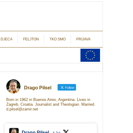
autograf.hr
novinarstvo s potpisom
 DJECA
FELJTON
TKO SMO
PRIJAVA
Drago Pilsel
Follow
Born in 1962 in Buenos Aires, Argentina. Lives in
Zagreb, Croatia. Journalist and Theologian. Married.
d.pilsel@zamir.net
Drago Pilsel