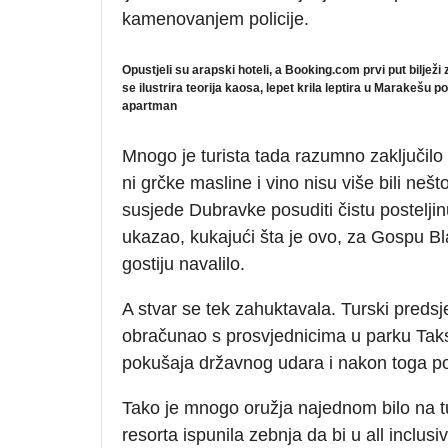
kamenovanjem policije.
Opustjeli su arapski hoteli, a Booking.com prvi put biljež
se ilustrira teorija kaosa, lepet krila leptira u Marakešu
apartman
Mnogo je turista tada razumno zaključilo 
ni grčke masline i vino nisu više bili nešt
susjede Dubravke posuditi čistu postelji
ukazao, kukajući šta je ovo, za Gospu Bla
gostiju navalilo.
A stvar se tek zahuktavala. Turski pred
obračunao s prosvjednicima u parku Taks
pokušaja državnog udara i nakon toga po
Tako je mnogo oružja najednom bilo na tu
resorta ispunila zebnja da bi u all inclus