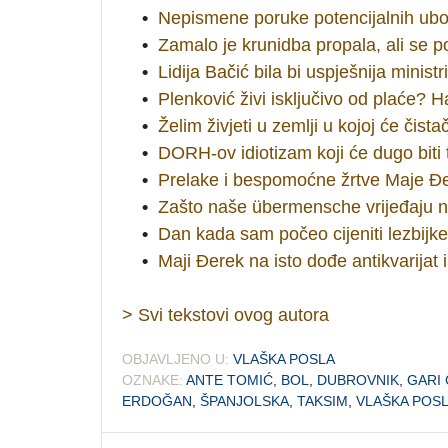
•
Nepismene poruke potencijalnih uboj
•
Zamalo je krunidba propala, ali se p
•
Lidija Bačić bila bi uspješnija minis
•
Plenković živi isključivo od plaće? Ha
•
Želim živjeti u zemlji u kojoj će čis
•
DORH-ov idiotizam koji će dugo biti
•
Prelake i bespomoćne žrtve Maje Đ
•
Zašto naše übermensche vrijeđaju n
•
Dan kada sam počeo cijeniti lezbijk
•
Maji Đerek na isto dođe antikvarijat il
> Svi tekstovi ovog autora
OBJAVLJENO U:
VLAŠKA POSLA
OZNAKE:
ANTE TOMIĆ
,
BOL
,
DUBROVNIK
,
GARI 
ERDOĞAN
,
ŠPANJOLSKA
,
TAKSIM
,
VLAŠKA POS