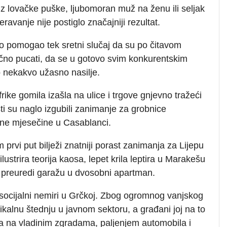
iz lovačke puške, ljubomoran muž na ženu ili seljak
ravanje nije postiglo značajniji rezultat.
o pomogao tek sretni slučaj da su po čitavom
čno pucati, da se u gotovo svim konkurentskim
o nekakvo užasno nasilje.
rike gomila izašla na ulice i trgove gnjevno tražeći
sti su naglo izgubili zanimanje za grobnice
obne mjesečine u Casablanci.
 prvi put bilježi znatniji porast zanimanja za Lijepu
ustrira teorija kaosa, lepet krila leptira u Marakešu
 preuredi garažu u dvosobni apartman.
i socijalni nemiri u Grčkoj. Zbog ogromnog vanjskog
dikalnu štednju u javnom sektoru, a građani joj na to
ora na vladinim zgradama, paljenjem automobila i