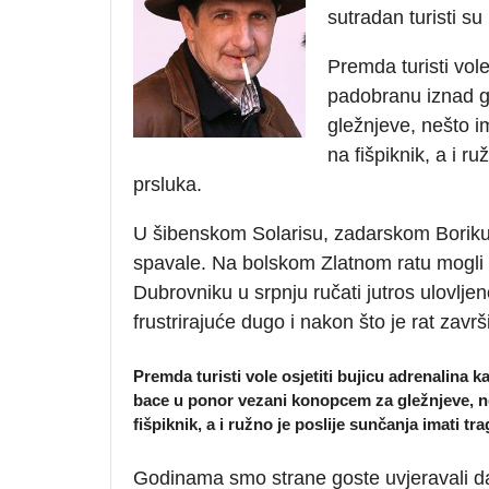
sutradan turisti su
Premda turisti vole
padobranu iznad g
gležnjeve, nešto im
na fišpiknik, a i r
prsluka.
U šibenskom Solarisu, zadarskom Boriku 
spavale. Na bolskom Zlatnom ratu mogli s
Dubrovniku u srpnju ručati jutros ulovljen
frustrirajuće dugo i nakon što je rat završ
Premda turisti vole osjetiti bujicu adrenalina k
bace u ponor vezani konopcem za gležnjeve, neš
fišpiknik, a i ružno je poslije sunčanja imati t
Godinama smo strane goste uvjeravali da 