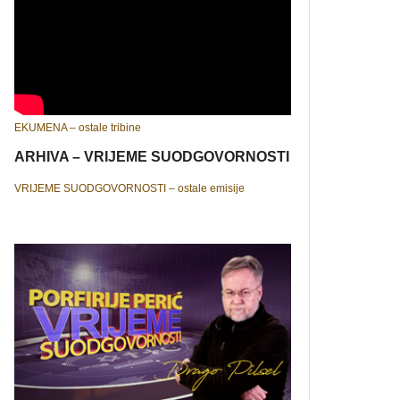
EKUMENA – ostale tribine
ARHIVA – VRIJEME SUODGOVORNOSTI
VRIJEME SUODGOVORNOSTI – ostale emisije