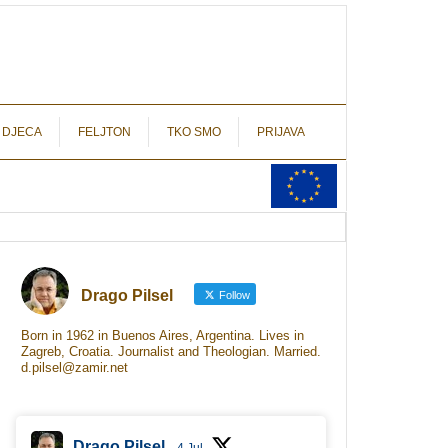
autograf.hr
novinarstvo s potpisom
 DJECA
FELJTON
TKO SMO
PRIJAVA
Drago Pilsel
Follow
Born in 1962 in Buenos Aires, Argentina. Lives in
Zagreb, Croatia. Journalist and Theologian. Married.
d.pilsel@zamir.net
Drago Pilsel