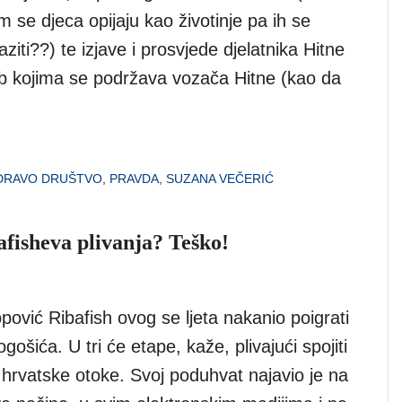
se djeca opijaju kao životinje pa ih se
ziti??) te izjave i prosvjede djelatnika Hitne
 kojima se podržava vozača Hitne (kao da
DRAVO DRUŠTVO
,
PRAVDA
,
SUZANA VEČERIĆ
bafisheva plivanja? Teško!
ović Ribafish ovog se ljeta nakanio poigrati
gošića. U tri će etape, kaže, plivajući spojiti
 hrvatske otoke. Svoj poduhvat najavio je na