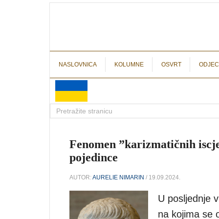
NASLOVNICA
KOLUMNE
OSVRT
ODJEC
Fenomen ”karizmatičnih iscjel
pojedince
AUTOR:
AURELIE NIMARIN
/ 19.09.2024.
U posljednje 
na kojima se o