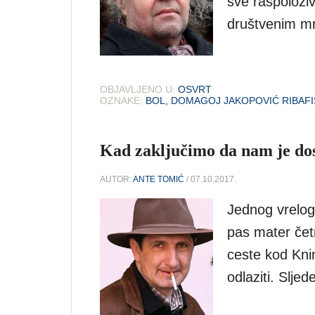
sve raspoloži
društvenim m
OBJAVLJENO U:
OSVRT
OZNAKE:
BOL
,
DOMAGOJ JAKOPOVIĆ RIBAFI
Kad zaključimo da nam je dos
AUTOR:
ANTE TOMIĆ
/ 07.10.2017.
Jednog vrelog
pas mater četn
ceste kod Knin
odlaziti. Sljed