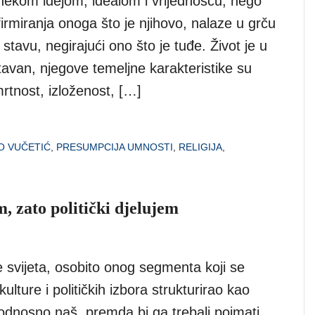
 nekom idejom, idealom i vrijednošću, nego
irmiranja onoga što je njihovo, nalaze u grču
tavu, negirajući ono što je tuđe. Život je u
tavan, njegove temeljne karakteristike su
rtnost, izloženost, […]
O VUČETIĆ
,
PRESUMPCIJA UMNOSTI
,
RELIGIJA
,
m, zato politički djelujem
 svijeta, osobito onog segmenta koji se
ulture i političkih izbora strukturirao kao
 odnosno naš, premda bi ga trebali poimati