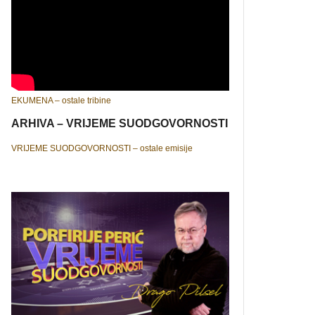
EKUMENA – ostale tribine
ARHIVA – VRIJEME SUODGOVORNOSTI
VRIJEME SUODGOVORNOSTI – ostale emisije