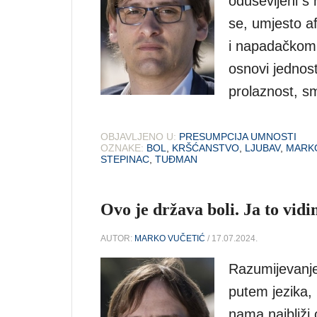
oduševljeni s
se, umjesto af
i napadačkom s
osnovi jednos
prolaznost, sm
OBJAVLJENO U:
PRESUMPCIJA UMNOSTI
OZNAKE:
BOL
,
KRŠĆANSTVO
,
LJUBAV
,
MARK
STEPINAC
,
TUĐMAN
Ovo je država boli. Ja to vidi
AUTOR:
MARKO VUČETIĆ
/ 17.07.2024.
Razumijevanje
putem jezika, k
nama najbliži