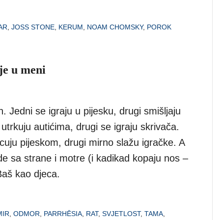
AR
,
JOSS STONE
,
KERUM
,
NOAM CHOMSKY
,
POROK
je u meni
. Jedni se igraju u pijesku, drugi smišljaju
 utrkuju autićima, drugi se igraju skrivača.
cuju pijeskom, drugi mirno slažu igračke. A
ede sa strane i motre (i kadikad kopaju nos –
Baš kao djeca.
MIR
,
ODMOR
,
PARRHĒSIA
,
RAT
,
SVJETLOST
,
TAMA
,