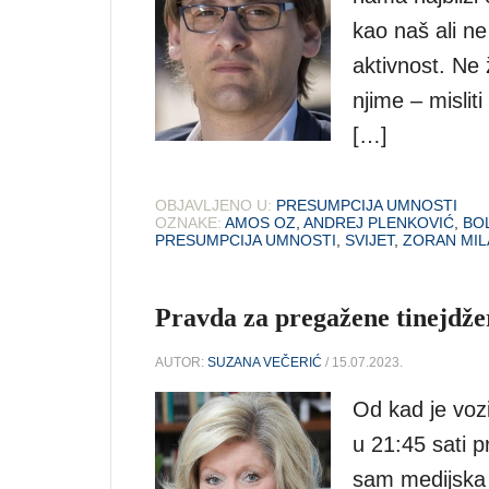
kao naš ali ne
aktivnost. Ne 
njime – misliti
[…]
OBJAVLJENO U:
PRESUMPCIJA UMNOSTI
OZNAKE:
AMOS OZ
,
ANDREJ PLENKOVIĆ
,
BO
PRESUMPCIJA UMNOSTI
,
SVIJET
,
ZORAN MIL
Pravda za pregažene tinejdže
AUTOR:
SUZANA VEČERIĆ
/ 15.07.2023.
Od kad je voz
u 21:45 sati p
sam medijska 