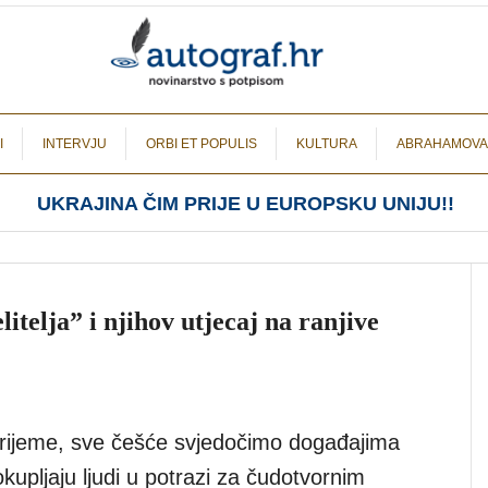
I
INTERVJU
ORBI ET POPULIS
KULTURA
ABRAHAMOVA
UKRAJINA ČIM PRIJE U EUROPSKU UNIJU!!
itelja” i njihov utjecaj na ranjive
vrijeme, sve češće svjedočimo događajima
kupljaju ljudi u potrazi za čudotvornim