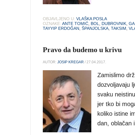
OBJAVLJENO U:
VLAŠKA POSLA
OZNAKE:
ANTE TOMIĆ
,
BOL
,
DUBROVNIK
,
GA
TAYYIP ERDOĞAN
,
ŠPANJOLSKA
,
TAKSIM
,
VL
Pravo da budemo u krivu
AUTOR:
JOSIP KREGAR
/ 27.04.2017.
Zamislimo drža
dozvoljavaju 
svaku neistinu
jer tko bi mog
koliko istine 
dan, oblačan i