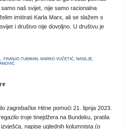
 samo naš svijet, nije samo racionalna
želim imitirati Karla Marx, ali se slažem s
 svijet i društvo nije dovoljno. U društvu je
L
,
FRANJO TUĐMAN
,
MARKO VUČETIĆ
,
NASILJE
,
ANOVIĆ
re
ilo zagrebačke Hitne pomoći 21. lipnja 2023.
regazilo troje tinejdžera na Bundeku, pratila
izvješća, napise uglednih kolumnista (o