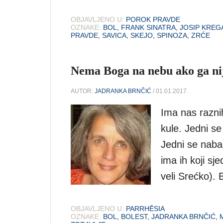
OBJAVLJENO U:
POROK PRAVDE
OZNAKE:
BOL
,
FRANK SINATRA
,
JOSIP KREG
PRAVDE
,
SAVICA
,
SKEJO
,
SPINOZA
,
ZRĆE
Nema Boga na nebu ako ga ni
AUTOR:
JADRANKA BRNČIĆ
/ 01.01.2017.
Ima nas raznih
kule. Jedni se
Jedni se naba
ima ih koji sj
veli Srećko). 
OBJAVLJENO U:
PARRHĒSIA
OZNAKE:
BOL
,
BOLEST
,
JADRANKA BRNČIĆ
,