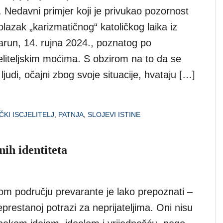
 Nedavni primjer koji je privukao pozornost
dolazak „karizmatičnog“ katoličkog laika iz
run, 14. rujna 2024., poznatog po
eliteljskim moćima. S obzirom na to da se
ljudi, očajni zbog svoje situacije, hvataju […]
ČKI ISCJELITELJ
,
PATNJA
,
SLOJEVI ISTINE
nih identiteta
om području prevarante je lako prepoznati –
prestanoj potrazi za neprijateljima. Oni nisu