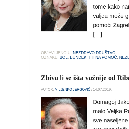
tome kako nam 
valjda može ga
pomoći Zagreb
[…]
OBJAVLJENO U:
NEZDRAVO DRUŠTVO
OZNAKE:
BOL
,
BUNDEK
,
HITNA POMOĆ
,
NEZ
Zbiva li se išta važnije od Ri
AUTOR:
MILJENKO JERGOVIĆ
/ 14.07.2019.
Domagoj Jakop
malo Veljka Ro
sve naseljene