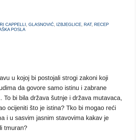
RI CAPPELLI
,
GLASNOVIĆ
,
IZBJEGLICE
,
RAT
,
RECEP
AŠKA POSLA
vu u kojoj bi postojali strogi zakoni koji
ljudima da govore samo istinu i zabrane
. To bi bila država šutnje i država mutavaca,
ao ocijeniti što je istina? Tko bi mogao reći
ima i u sasvim jasnim stavovima kakav je
li tmuran?