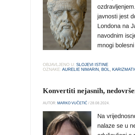
ozdravljenjem.
javnosti jest 
Londona na Ja
navodnim iscj
mnogi bolesni 
OBJAVLJENO U:
SLOJEVI ISTINE
OZNAKE:
AURELIE NIMARIN
,
BOL
,
KARIZMATI
Konvertiti nejasnih, nedovrše
AUTOR:
MARKO VUČETIĆ
/ 28.08.2024.
Na vrijednosn
nalaze se u ne