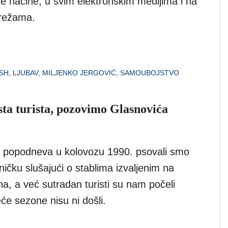
ve načine, u svim elektronskim medijima i na
režama.
SH
,
LJUBAV
,
MILJENKO JERGOVIĆ
,
SAMOUBOJSTVO
ta turista, pozovimo Glasnovića
 popodneva u kolovozu 1990. psovali smo
ičku slušajući o stablima izvaljenim na
a, a već sutradan turisti su nam počeli
eće sezone nisu ni došli.