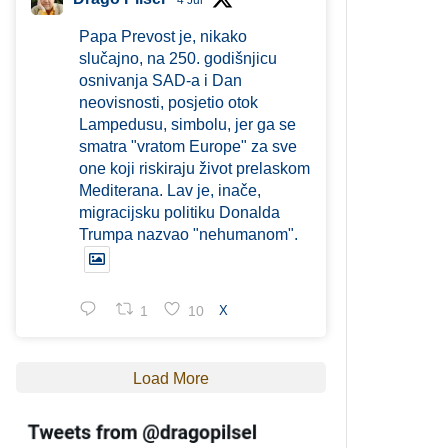
4 Jul
Papa Prevost je, nikako
slučajno, na 250. godišnjicu
osnivanja SAD-a i Dan
neovisnosti, posjetio otok
Lampedusu, simbolu, jer ga se
smatra "vratom Europe" za sve
one koji riskiraju život prelaskom
Mediterana. Lav je, inače,
migracijsku politiku Donalda
Trumpa nazvao "nehumanom".
1
10
X
Load More