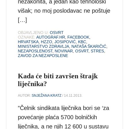
nezakonita, a jedan kao tehnološki
višak; no moj poslodavac ne poštuje
[…]
OBJAVLJENO U:
OSVRT
OZNAKE:
AUTOGRAF.HR
,
FACEBOOK
,
HRVATSKA
,
HZZO
,
JOSIPOVIĆ
,
KBC
,
MINISTARSTVO ZDRAVLJA
,
NATAŠA ŠKARIČIĆ
,
NEZAPOSLENOST
,
NOVINAR
,
OSVRT
,
STRES
,
ZAVOD ZA NEZAPOSLENE
Kada će biti završen štrajk
liječnika?
AUTOR:
SNJEŽANA KRATZ
/ 14.11.2013.
”Čelnik sindikata liječnika bori se ‘za
povećanje plaća 5700 bolničkih
liječnika, a ne njih 12 600 u sustavu