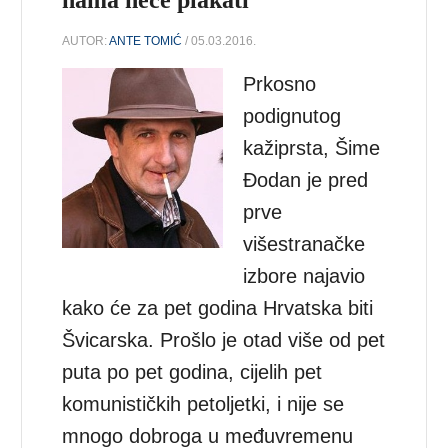
AUTOR:
ANTE TOMIĆ
/ 05.03.2016.
Prkosno
podignutog
kažiprsta, Šime
Đodan je pred
prve
višestranačke
izbore najavio
kako će za pet godina Hrvatska biti
Švicarska. Prošlo je otad više od pet
puta po pet godina, cijelih pet
komunističkih petoljetki, i nije se
mnogo dobroga u međuvremenu