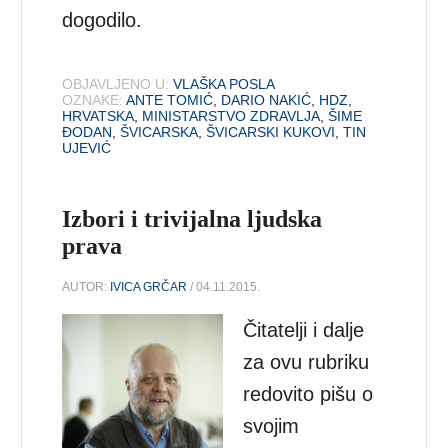
dogodilo.
OBJAVLJENO U:
VLAŠKA POSLA
OZNAKE:
ANTE TOMIĆ
,
DARIO NAKIĆ
,
HDZ
,
HRVATSKA
,
MINISTARSTVO ZDRAVLJA
,
ŠIME
ĐODAN
,
ŠVICARSKA
,
ŠVICARSKI KUKOVI
,
TIN
UJEVIĆ
Izbori i trivijalna ljudska
prava
AUTOR:
IVICA GRČAR
/ 04.11.2015.
Čitatelji i dalje
za ovu rubriku
redovito pišu o
svojim