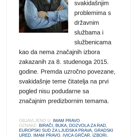
svakidašnjim
problemima s
državnim
službama i
službenicama
kao da nema značajnih izbora
zakazanih za 8. studenoga 2015.
godine. Premda uzročno povezane,
svakidašnje teme čitatelja na prvi
pogled nisu podudarne sa
značajnim predizbornim temama.
OBJAVLJENO U:
IMAM PRAVO
OZNAKE:
BIRAČI
,
BUKA
,
DOZVOLA ZA RAD
,
EUROPSKI SUD ZA LJUDSKA PRAVA
,
GRADSKI
URED
,
IMAM PRAVO
,
IVICA GRČAR
,
IZBORI
,