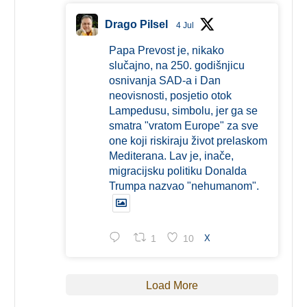
Drago Pilsel
4 Jul
Papa Prevost je, nikako
slučajno, na 250. godišnjicu
osnivanja SAD-a i Dan
neovisnosti, posjetio otok
Lampedusu, simbolu, jer ga se
smatra "vratom Europe" za sve
one koji riskiraju život prelaskom
Mediterana. Lav je, inače,
migracijsku politiku Donalda
Trumpa nazvao "nehumanom".
1
10
X
Load More