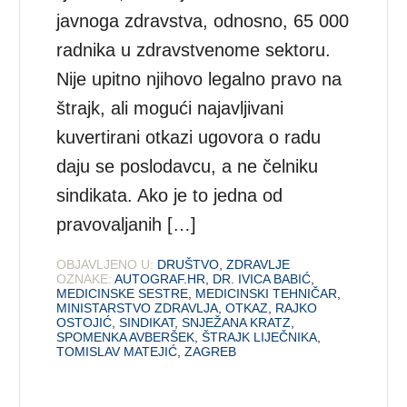
javnoga zdravstva, odnosno, 65 000
radnika u zdravstvenome sektoru.
Nije upitno njihovo legalno pravo na
štrajk, ali mogući najavljivani
kuvertirani otkazi ugovora o radu
daju se poslodavcu, a ne čelniku
sindikata. Ako je to jedna od
pravovaljanih […]
OBJAVLJENO U:
DRUŠTVO
,
ZDRAVLJE
OZNAKE:
AUTOGRAF.HR
,
DR. IVICA BABIĆ
,
MEDICINSKE SESTRE
,
MEDICINSKI TEHNIČAR
,
MINISTARSTVO ZDRAVLJA
,
OTKAZ
,
RAJKO
OSTOJIĆ
,
SINDIKAT
,
SNJEŽANA KRATZ
,
SPOMENKA AVBERŠEK
,
ŠTRAJK LIJEČNIKA
,
TOMISLAV MATEJIĆ
,
ZAGREB