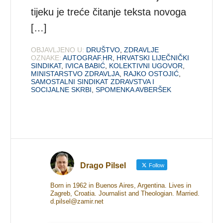
tijeku je treće čitanje teksta novoga
[…]
OBJAVLJENO U:
DRUŠTVO
,
ZDRAVLJE
OZNAKE:
AUTOGRAF.HR
,
HRVATSKI LIJEČNIČKI
SINDIKAT
,
IVICA BABIĆ
,
KOLEKTIVNI UGOVOR
,
MINISTARSTVO ZDRAVLJA
,
RAJKO OSTOJIĆ
,
SAMOSTALNI SINDIKAT ZDRAVSTVA I
SOCIJALNE SKRBI
,
SPOMENKA AVBERŠEK
Drago Pilsel
Follow
Born in 1962 in Buenos Aires, Argentina. Lives in
Zagreb, Croatia. Journalist and Theologian. Married.
d.pilsel@zamir.net