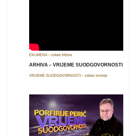
EKUMENA – ostale tribine
ARHIVA – VRIJEME SUODGOVORNOSTI
VRIJEME SUODGOVORNOSTI – ostale emisije