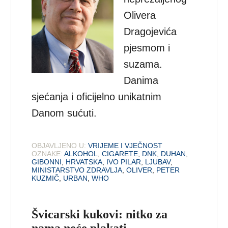
Olivera
Dragojevića
pjesmom i
suzama.
Danima
sjećanja i oficijelno unikatnim
Danom sućuti.
OBJAVLJENO U:
VRIJEME I VJEČNOST
OZNAKE:
ALKOHOL
,
CIGARETE
,
DNK
,
DUHAN
,
GIBONNI
,
HRVATSKA
,
IVO PILAR
,
LJUBAV
,
MINISTARSTVO ZDRAVLJA
,
OLIVER
,
PETER
KUZMIČ
,
URBAN
,
WHO
Švicarski kukovi: nitko za
nama neće plakati