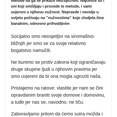
metode da ga se prikaže neizbježnim. Najčešće su i
oni koji smišljaju i provode te metode, i sami
uvjereni u njihovu nužnost. Nepravde i nevolje u
svijetu počivaju na ”nužnostima” koje zlodjela čine
banalnim, odnosno prihvatljivim
Socijalno smo neosjetljivi na siromaštvo
bližnjih jer smo se za svoje relativno
bogatstvo namučili.
Ne bunimo se protiv zakona koji ograničavaju
druge skupine ljudi u njihovim pravima jer
smo uvjereni da bi ona mogla ugroziti naša.
Pristajemo na ratove: vlastite jer nam se čini
opravdanim braniti svoje domove i domovinu,
a tuđe jer nas se, navodno, ne tiču.
Zaboravljamo pritom da ćemo sutra možda i