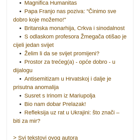
•
Magnifica Humanitas
•
Papa Franjo nas poziva: ''Činimo sve
dobro koje možemo!''
•
Britanska monarhija, Crkva i sinodalnost
•
S odlaskom profesora Žmegača otišao je
cijeli jedan svijet
•
Želim li da se svijet promijeni?
•
Prostor za trećeg(a) - opće dobro - u
dijalogu
•
Antisemitizam u Hrvatskoj i dalje je
prisutna anomalija
•
Susret s Irinom iz Mariupolja
•
Bio nam dobar Prelazak!
•
Refleksija uz rat u Ukrajini: što znači –
biti za mir?
> Svi tekstovi ovog autora