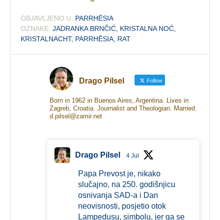
OBJAVLJENO U:
PARRHĒSIA
OZNAKE:
JADRANKA BRNČIĆ
,
KRISTALNA NOĆ
,
KRISTALNACHT
,
PARRHĒSIA
,
RAT
Drago Pilsel
Follow
Born in 1962 in Buenos Aires, Argentina. Lives in
Zagreb, Croatia. Journalist and Theologian. Married.
d.pilsel@zamir.net
Drago Pilsel
4 Jul
Papa Prevost je, nikako
slučajno, na 250. godišnjicu
osnivanja SAD-a i Dan
neovisnosti, posjetio otok
Lampedusu, simbolu, jer ga se