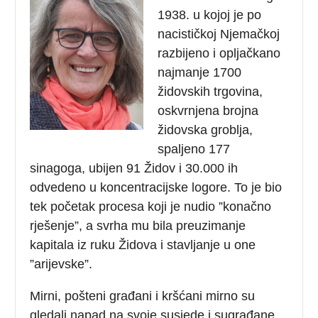
1938. u kojoj je po
nacističkoj Njemačkoj
razbijeno i opljačkano
najmanje 1700
židovskih trgovina,
oskvrnjena brojna
židovska groblja,
spaljeno 177
sinagoga, ubijen 91 Židov i 30.000 ih
odvedeno u koncentracijske logore. To je bio
tek početak procesa koji je nudio ”konačno
rješenje”, a svrha mu bila preuzimanje
kapitala iz ruku Židova i stavljanje u one
”arijevske”.
Mirni, pošteni građani i kršćani mirno su
gledali napad na svoje susjede i sugrađane