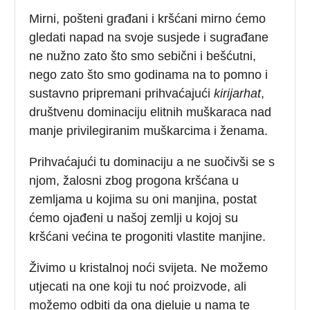
Mirni, pošteni građani i kršćani mirno ćemo
gledati napad na svoje susjede i sugrađane
ne nužno zato što smo sebični i bešćutni,
nego zato što smo godinama na to pomno i
sustavno pripremani prihvaćajući
kirijarhat
,
društvenu dominaciju elitnih muškaraca nad
manje privilegiranim muškarcima i ženama.
Prihvaćajući tu dominaciju a ne suočivši se s
njom, žalosni zbog progona kršćana u
zemljama u kojima su oni manjina, postat
ćemo ojađeni u našoj zemlji u kojoj su
kršćani većina te progoniti vlastite manjine.
Živimo u kristalnoj noći svijeta. Ne možemo
utjecati na one koji tu noć proizvode, ali
možemo odbiti da ona djeluje u nama te