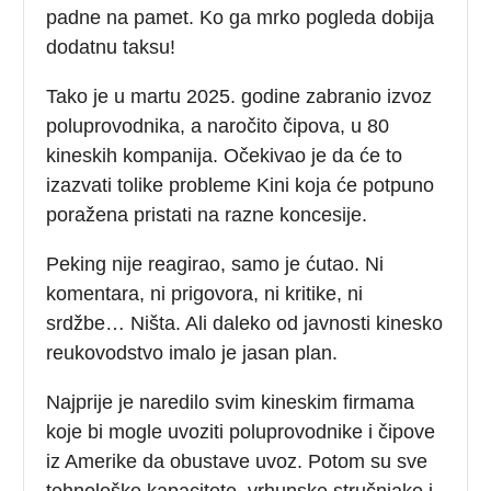
padne na pamet. Ko ga mrko pogleda dobija
dodatnu taksu!
Tako je u martu 2025. godine zabranio izvoz
poluprovodnika, a naročito čipova, u 80
kineskih kompanija. Očekivao je da će to
izazvati tolike probleme Kini koja će potpuno
poražena pristati na razne koncesije.
Peking nije reagirao, samo je ćutao. Ni
komentara, ni prigovora, ni kritike, ni
srdžbe… Ništa. Ali daleko od javnosti kinesko
reukovodstvo imalo je jasan plan.
Najprije je naredilo svim kineskim firmama
koje bi mogle uvoziti poluprovodnike i čipove
iz Amerike da obustave uvoz. Potom su sve
tehnološke kapacitete, vrhunske stručnjake i