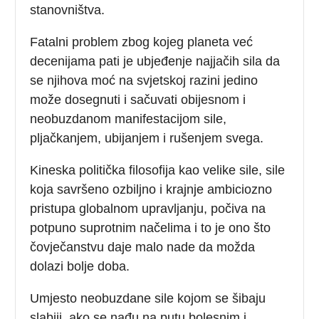
stanovništva.
Fatalni problem zbog kojeg planeta već
decenijama pati je ubjeđenje najjačih sila da
se njihova moć na svjetskoj razini jedino
može dosegnuti i sačuvati obijesnom i
neobuzdanom manifestacijom sile,
pljačkanjem, ubijanjem i rušenjem svega.
Kineska politička filosofija kao velike sile, sile
koja savršeno ozbiljno i krajnje ambiciozno
pristupa globalnom upravljanju, počiva na
potpuno suprotnim načelima i to je ono što
čovječanstvu daje malo nade da možda
dolazi bolje doba.
Umjesto neobuzdane sile kojom se šibaju
slabiji, ako se nađu na putu bolesnim i