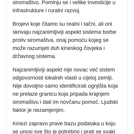
siromaštvo. Pominju se i velike investicije u
infrastrukture i ruralni razvoj.
Brojevi koje čitamo su realni i tačni, ali oni
skrivaju najzanimljiviji aspekt sistema borbe
protiv siromaštva, onaj pomoću kojeg se
može razumjeti duh kineskog čovjeka i
državnog sistema.
Najzanimljiviji aspekt nije novac već sistem
odgovornosti lokalnih vlasti u cijeloj zemlji.
Nije dovoljno samo identificirati ognjišta koja
ne prelaze granicu koja pripada krajnjem
siromaštvu i dati im novčanu pomoć. Ljudski
faktor je nezamjenjim.
Kinezi zapravo prave bazu podataka u koju
se unosi sve što je potrebno i prati se svaki