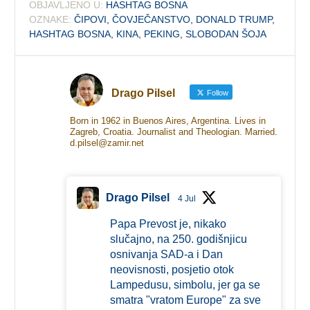
OBJAVLJENO U:
HASHTAG BOSNA
OZNAKE:
ČIPOVI
,
ČOVJEČANSTVO
,
DONALD TRUMP
,
HASHTAG BOSNA
,
KINA
,
PEKING
,
SLOBODAN ŠOJA
Drago Pilsel
Follow
Born in 1962 in Buenos Aires, Argentina. Lives in
Zagreb, Croatia. Journalist and Theologian. Married.
d.pilsel@zamir.net
Drago Pilsel
4 Jul
Papa Prevost je, nikako
slučajno, na 250. godišnjicu
osnivanja SAD-a i Dan
neovisnosti, posjetio otok
Lampedusu, simbolu, jer ga se
smatra "vratom Europe" za sve