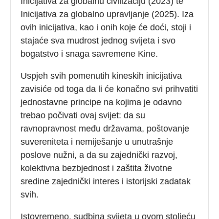
Inicijativa za globalnu civilizaciju (2023) te
Inicijativa za globalno upravljanje (2025). Iza
ovih inicijativa, kao i onih koje će doći, stoji i
stajaće sva mudrost jednog svijeta i svo
bogatstvo i snaga savremene Kine.
Uspjeh svih pomenutih kineskih inicijativa
zavisiće od toga da li će konačno svi prihvatiti
jednostavne principe na kojima je odavno
trebao počivati ovaj svijet: da su
ravnopravnost među državama, poštovanje
suvereniteta i nemiješanje u unutrašnje
poslove nužni, a da su zajednički razvoj,
kolektivna bezbjednost i zaštita životne
sredine zajednički interes i istorijski zadatak
svih.
Istovremeno, sudbina svijeta u ovom stoljeću