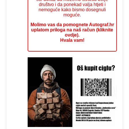
društvo i da ponekad valja htjeti i
nemoguće kako bismo dosegnuli
moguće.
Molimo vas da pomognete Autograf.hr
uplatom priloga na naš račun (kliknite
ovdje).
Hvala vam!