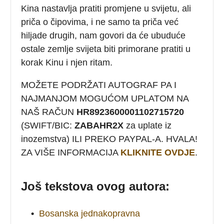
Kina nastavlja pratiti promjene u svijetu, ali
priča o čipovima, i ne samo ta priča već
hiljade drugih, nam govori da će ubuduće
ostale zemlje svijeta biti primorane pratiti u
korak Kinu i njen ritam.
MOŽETE PODRŽATI AUTOGRAF PA I
NAJMANJOM MOGUĆOM UPLATOM NA
NAŠ RAČUN
HR8923600001102715720
(SWIFT/BIC:
ZABAHR2X
za uplate iz
inozemstva) ILI PREKO PAYPAL-A. HVALA!
ZA VIŠE INFORMACIJA
KLIKNITE OVDJE
.
Još tekstova ovog autora:
•
Bosanska jednakopravna