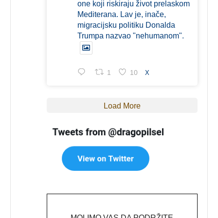
one koji riskiraju život prelaskom
Mediterana. Lav je, inače,
migracijsku politiku Donalda
Trumpa nazvao "nehumanom".
1
10
X
Load More
MOLIMO VAS DA PODRŽITE