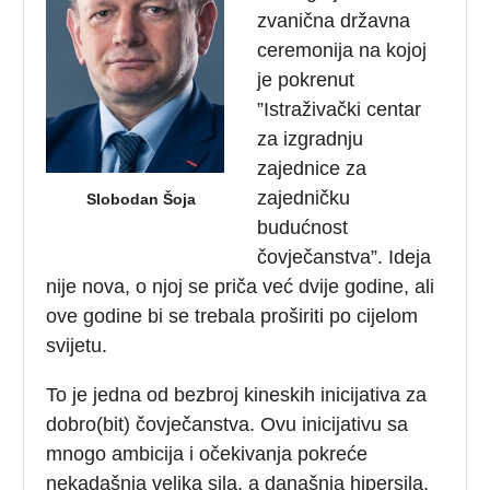
zvanična državna
ceremonija na kojoj
je pokrenut
”Istraživački centar
za izgradnju
zajednice za
zajedničku
Slobodan Šoja
budućnost
čovječanstva”. Ideja
nije nova, o njoj se priča već dvije godine, ali
ove godine bi se trebala proširiti po cijelom
svijetu.
To je jedna od bezbroj kineskih inicijativa za
dobro(bit) čovječanstva. Ovu inicijativu sa
mnogo ambicija i očekivanja pokreće
nekadašnja velika sila, a današnja hipersila,