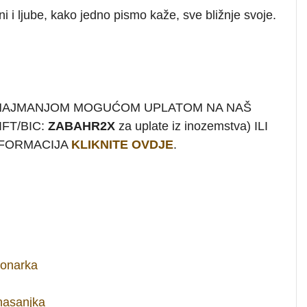
 i ljube, kako jedno pismo kaže, sve bližnje svoje.
 NAJMANJOM MOGUĆOM UPLATOM NA NAŠ
FT/BIC:
ZABAHR2X
za uplate iz inozemstva) ILI
INFORMACIJA
KLIKNITE OVDJE
.
ionarka
nasanjka