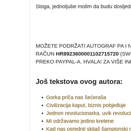
Stoga, jednoljube molim da budu dosljedni
MOŽETE PODRŽATI AUTOGRAF PA I
RAČUN
HR8923600001102715720
(SWI
PREKO PAYPAL-A. HVALA! ZA VIŠE 
Još tekstova ovog autora:
•
Gorka priča nas šećeraša
•
Civilizacija kaput, biznis pobjeđuje
•
Jednon revolucionarka, uvik revoluc
•
Mi održavamo jedino kretene
•
Kad nas osrednji skijaš šampionski 