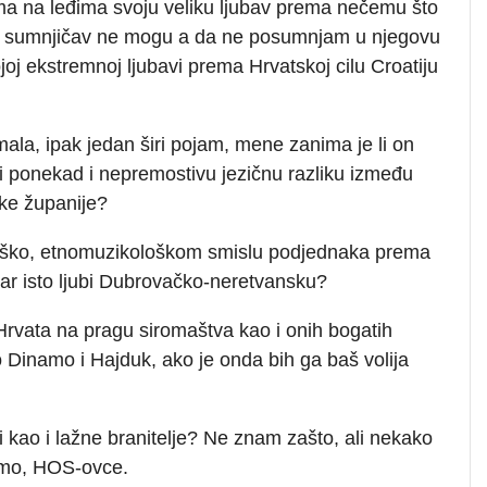
ima na leđima svoju veliku ljubav prema nečemu što
o sumnjičav ne mogu a da ne posumnjam u njegovu
ojoj ekstremnoj ljubavi prema Hrvatskoj cilu Croatiju
ala, ipak jedan širi pojam, mene zanima je li on
vi ponekad i nepremostivu jezičnu razliku između
ke županije?
loško, etnomuzikološkom smislu podjednaka prema
metar isto ljubi Dubrovačko-neretvansku?
n Hrvata na pragu siromaštva kao i onih bogatih
etno Dinamo i Hajduk, ako je onda bih ga baš volija
eri kao i lažne branitelje? Ne znam zašto, ali nekako
cimo, HOS-ovce.