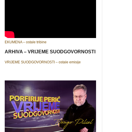
EKUMENA – ostale tribine
ARHIVA – VRIJEME SUODGOVORNOSTI
VRIJEME SUODGOVORNOSTI – ostale emisije