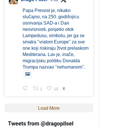
4 Jul
Papa Prevost je, nikako
slučajno, na 250. godišnjicu
osnivanja SAD-a i Dan
neovisnosti, posjetio otok
Lampedusu, simbolu, jer ga se
smatra "vratom Europe" za sve
one koji riskiraju život prelaskom
Mediterana. Lav je, inače,
migracijsku politiku Donalda
Trumpa nazvao "nehumanom".
1
10
X
Load More