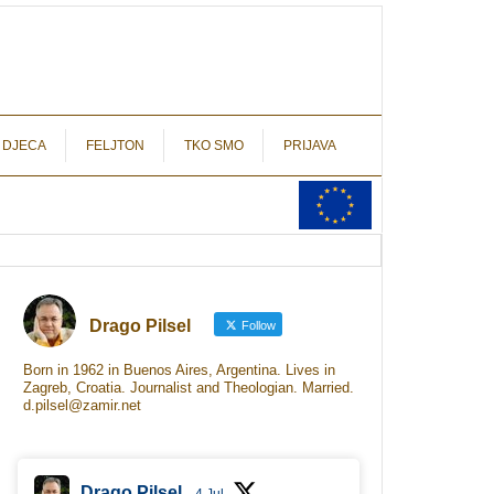
autograf.hr
novinarstvo s potpisom
 DJECA
FELJTON
TKO SMO
PRIJAVA
Drago Pilsel
Follow
Born in 1962 in Buenos Aires, Argentina. Lives in
Zagreb, Croatia. Journalist and Theologian. Married.
d.pilsel@zamir.net
Drago Pilsel