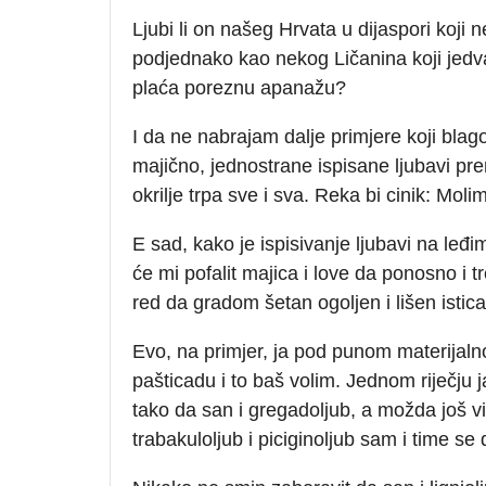
Ljubi li on našeg Hrvata u dijaspori koj
podjednako kao nekog Ličanina koji jedva
plaća poreznu apanažu?
I da ne nabrajam dalje primjere koji bla
majično, jednostrane ispisane ljubavi p
okrilje trpa sve i sva. Reka bi cinik: Molim
E sad, kako je ispisivanje ljubavi na leđ
će mi pofalit majica i love da ponosno i 
red da gradom šetan ogoljen i lišen isti
Evo, na primjer, ja pod punom materijal
pašticadu i to baš volim. Jednom riječju 
tako da san i gregadoljub, a možda još viš
trabakuloljub i piciginoljub sam i time se 