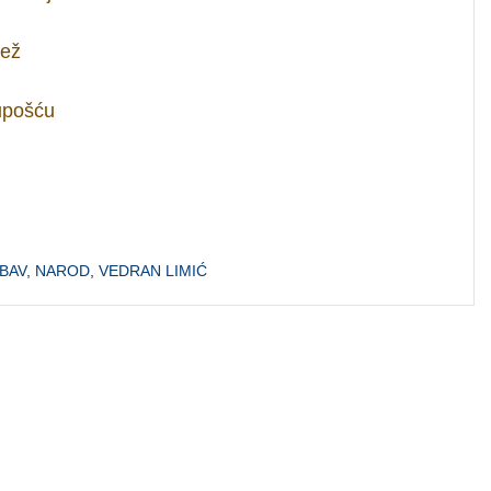
tež
lupošću
BAV
,
NAROD
,
VEDRAN LIMIĆ