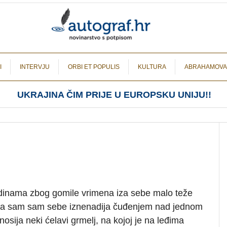
I
INTERVJU
ORBI ET POPULIS
KULTURA
ABRAHAMOVA
UKRAJINA ČIM PRIJE U EUROPSKU UNIJU!!
dinama zbog gomile vrimena iza sebe malo teže
 da sam sam sebe iznenadija čuđenjem nad jednom
nosija neki ćelavi grmelj, na kojoj je na leđima