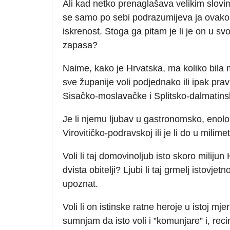
Ali kad netko prenaglašava velikim slov
se samo po sebi podrazumijeva ja ovak
iskrenost. Stoga ga pitam je li je on u sv
zapasa?
Naime, kako je Hrvatska, ma koliko bila m
sve županije voli podjednako ili ipak pra
Sisačko-moslavačke i Splitsko-dalmatins
Je li njemu ljubav u gastronomsko, eno
Virovitičko-podravskoj ili je li do u mili
Voli li taj domovinoljub isto skoro miliju
dvista obitelji? Ljubi li taj grmelj istovj
upoznat.
Voli li on istinske ratne heroje u istoj mj
sumnjam da isto voli i ”komunjare” i, re