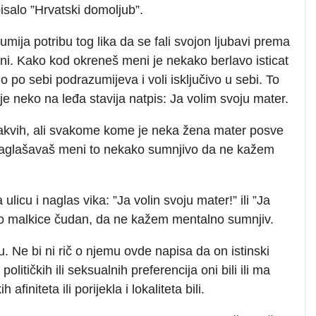
isalo ”Hrvatski domoljub”.
mija potribu tog lika da se fali svojon ljubavi prema
ni. Kako kod okreneš meni je nekako berlavo isticat
 po sebi podrazumijeva i voli isključivo u sebi. To
 je neko na leđa stavija natpis: Ja volim svoju mater.
onakvih, ali svakome kome je neka žena mater posve
š i naglašavaš meni to nekako sumnjivo da ne kažem
licu i naglas vika: ”Ja volin svoju mater!” ili ”Ja
k bio malkice čudan, da ne kažem mentalno sumnjiv.
 Ne bi ni rič o njemu ovde napisa da on istinski
olitičkih ili seksualnih preferencija oni bili ili ma
finiteta ili porijekla i lokaliteta bili.