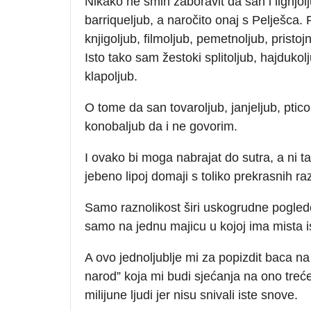
Nikako ne smin zaboravit da san i lignjol
barriqueljub, a naročito onaj s Pelješca.
knjigoljub, filmoljub, pemetnoljub, pristo
Isto tako sam žestoki splitoljub, hajdukolj
klapoljub.
O tome da san tovaroljub, janjeljub, ptico
konobaljub da i ne govorim.
I ovako bi moga nabrajat do sutra, a ni ta
jebeno lipoj domaji s toliko prekrasnih ra
Samo raznolikost širi uskogrudne pogled
samo na jednu majicu u kojoj ima mista is
A ovo jednoljublje mi za popizdit baca n
narod” koja mi budi sjećanja na ono treće
milijune ljudi jer nisu snivali iste snove.