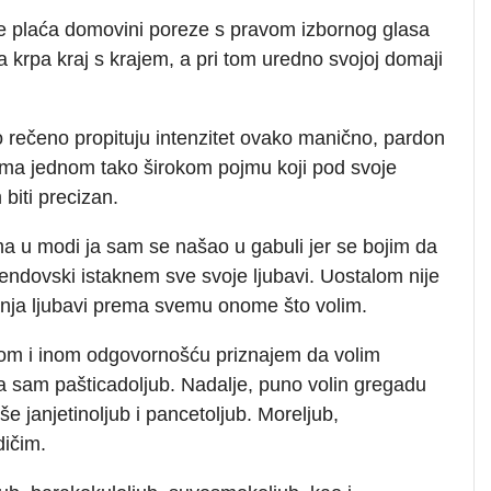
i ne plaća domovini poreze s pravom izbornog glasa
 krpa kraj s krajem, a pri tom uredno svojoj domaji
go rečeno propituju intenzitet ovako manično, pardon
rema jednom tako širokom pojmu koji pod svoje
 biti precizan.
ima u modi ja sam se našao u gabuli jer se bojim da
trendovski istaknem sve svoje ljubavi. Uostalom nije
canja ljubavi prema svemu onome što volim.
nom i inom odgovornošću priznajem da volim
ja sam pašticadoljub. Nadalje, puno volin gregadu
e janjetinoljub i pancetoljub. Moreljub,
dičim.