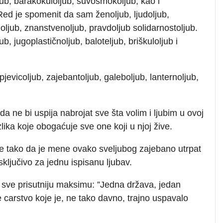
jub, barakokuloljub, suvosmokoljub, kao i
 Red je spomenit da sam ženoljub, ljudoljub,
jnoljub, znanstvenoljub, pravdoljub solidarnostoljub.
ub, jugoplastičnoljub, baloteljub, briškuloljub i
pjevicoljub, zajebantoljub, galeboljub, lanternoljub,
da ne bi uspija nabrojat sve šta volim i ljubim u ovoj
zlika koje obogaćuje sve one koji u njoj žive.
e tako da je mene ovako sveljubog zajebano utrpat
ključivo za jednu ispisanu ljubav.
a sve prisutniju maksimu: ”Jedna država, jedan
 carstvo koje je, ne tako davno, trajno uspavalo