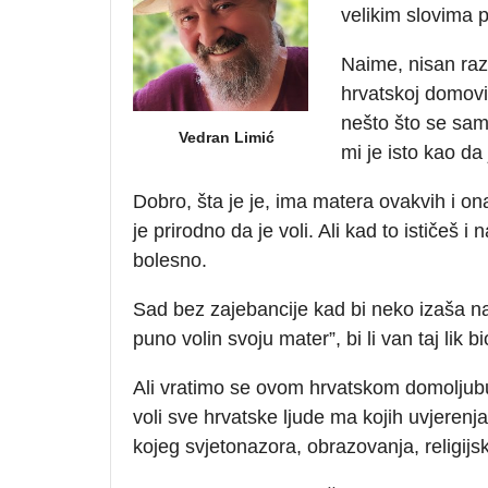
velikim slovima p
Naime, nisan razu
hrvatskoj domovi
nešto što se samo
Vedran Limić
mi je isto kao da
Dobro, šta je je, ima matera ovakvih i 
je prirodno da je voli. Ali kad to ističe
bolesno.
Sad bez zajebancije kad bi neko izaša na u
puno volin svoju mater”, bi li van taj li
Ali vratimo se ovom hrvatskom domoljubu.
voli sve hrvatske ljude ma kojih uvjerenja p
kojeg svjetonazora, obrazovanja, religijskih a