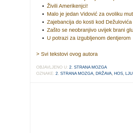
•
Živili Amerikenjci!
•
Malo je jedan Vidović za ovoliku mu
•
Zajebancija do kosti kod Dežulovića
•
Zašto se neobranjivo uvijek brani g
•
U potrazi za izgubljenom dentjerom
> Svi tekstovi ovog autora
OBJAVLJENO U:
2. STRANA MOZGA
OZNAKE:
2. STRANA MOZGA
,
DRŽAVA
,
HOS
,
LJU