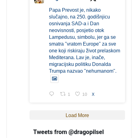
Papa Prevost je, nikako
slučajno, na 250. godišnjicu
osnivanja SAD-a i Dan
neovisnosti, posjetio otok
Lampedusu, simbolu, jer ga se
smatra "vratom Europe" za sve
one koji riskiraju život prelaskom
Mediterana. Lav je, inače,
migracijsku politiku Donalda
Trumpa nazvao "nehumanom".
1
10
X
Load More