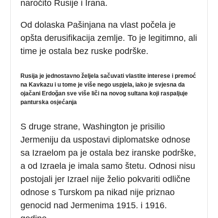
naročito Rusije i Irana.
Od dolaska Pašinjana na vlast počela je
opšta derusifikacija zemlje. To je legitimno, ali
time je ostala bez ruske podrške.
Rusija je jednostavno željela sačuvati vlastite interese i premoć
na Kavkazu i u tome je više nego uspjela, iako je svjesna da
ojačani
Erdoğan sve više liči na novog sultana koji raspaljuje
panturska osjećanja
S druge strane, Washington je prisilio
Jermeniju da uspostavi diplomatske odnose
sa Izraelom pa je ostala bez iranske podrške,
a od Izraela je imala samo štetu. Odnosi nisu
postojali jer Izrael nije želio pokvariti odlične
odnose s Turskom pa nikad nije priznao
genocid nad Jermenima 1915. i 1916.