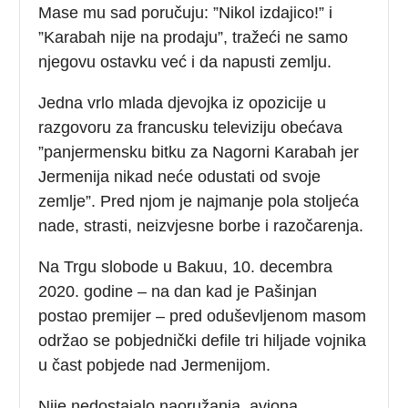
Mase mu sad poručuju: ”Nikol izdajico!” i
”Karabah nije na prodaju”, tražeći ne samo
njegovu ostavku već i da napusti zemlju.
Jedna vrlo mlada djevojka iz opozicije u
razgovoru za francusku televiziju obećava
”panjermensku bitku za Nagorni Karabah jer
Jermenija nikad neće odustati od svoje
zemlje”. Pred njom je najmanje pola stoljeća
nade, strasti, neizvjesne borbe i razočarenja.
Na Trgu slobode u Bakuu, 10. decembra
2020. godine – na dan kad je Pašinjan
postao premijer – pred oduševljenom masom
održao se pobjednički defile tri hiljade vojnika
u čast pobjede nad Jermenijom.
Nije nedostajalo naoružanja, aviona,