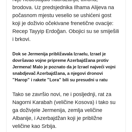
brodova. Uz predsjednika Ilhama Alijeva na
počasnom mjestu veselio se ushićeni gost
koji je doživio očekivane frenetične ovacije:
Recep Tayyip Erdoğan. Obojici su se smiješili
i brkovi.
Dok se Jermenija približavala Izraelu, Izrael je
dovršavao vojne pripreme Azerbajdžana protiv
Jermena! Malo je poznato da je Izrael najveći v
ojni
snabdjevač Azerbajdžana, a njegovi dronovi
”Harop” i rakete ”Lora” bili su presudni u ratu
Tako se završio novi, ne i posljednji, rat za
Nagorni Karabah (veličine Kosova) i tako su
ga doživjele Jermenija, zemlja veličine
Albanije, i Azerbajdžan koji je približne
veličine kao Srbija.