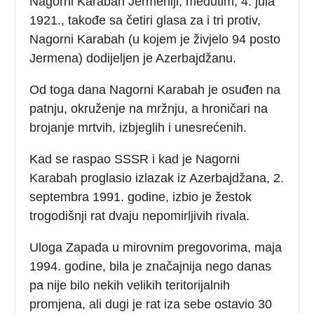
Nagorni Karabah Jermeniji, međutim, 4. jula
1921., takođe sa četiri glasa za i tri protiv,
Nagorni Karabah (u kojem je živjelo 94 posto
Jermena) dodijeljen je Azerbajdžanu.
Od toga dana Nagorni Karabah je osuđen na
patnju, okruženje na mržnju, a hroničari na
brojanje mrtvih, izbjeglih i unesrećenih.
Kad se raspao SSSR i kad je Nagorni
Karabah proglasio izlazak iz Azerbajdžana, 2.
septembra 1991. godine, izbio je žestok
trogodišnji rat dvaju nepomirljivih rivala.
Uloga Zapada u mirovnim pregovorima, maja
1994. godine, bila je značajnija nego danas
pa nije bilo nekih velikih teritorijalnih
promjena, ali dugi je rat iza sebe ostavio 30