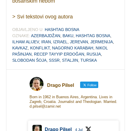
bosanskim nebom
> Svi tekstovi ovog autora
OBJAVLJENO U:
HASHTAG BOSNA
OZNAKE:
AZERBAJDŽAN
,
BAKU
,
HASHTAG BOSNA
,
ILHAM ALIJEV
,
IRAN
,
IZRAEL
,
JEREVAN
,
JERMENIJA
,
KAVKAZ
,
KONFLIKT
,
NAGORNO KARABAH
,
NIKOL
PAŠINJAN
,
RECEP TAYYIP ERDOĞAN
,
RUSIJA
,
SLOBODAN ŠOJA
,
SSSR
,
STALJIN
,
TURSKA
Drago Pilsel
Follow
Born in 1962 in Buenos Aires, Argentina. Lives in
Zagreb, Croatia. Journalist and Theologian. Married.
d.pilsel@zamir.net
Drago Pilsel
4 Jul