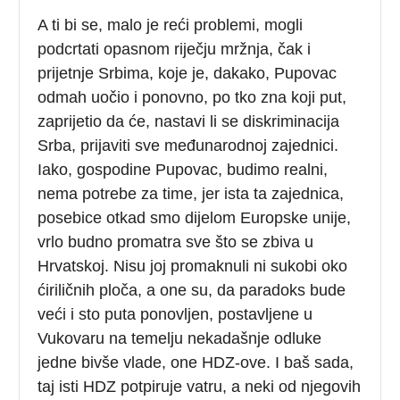
A ti bi se, malo je reći problemi, mogli
podcrtati opasnom riječju mržnja, čak i
prijetnje Srbima, koje je, dakako, Pupovac
odmah uočio i ponovno, po tko zna koji put,
zaprijetio da će, nastavi li se diskriminacija
Srba, prijaviti sve međunarodnoj zajednici.
Iako, gospodine Pupovac, budimo realni,
nema potrebe za time, jer ista ta zajednica,
posebice otkad smo dijelom Europske unije,
vrlo budno promatra sve što se zbiva u
Hrvatskoj. Nisu joj promaknuli ni sukobi oko
ćiriličnih ploča, a one su, da paradoks bude
veći i sto puta ponovljen, postavljene u
Vukovaru na temelju nekadašnje odluke
jedne bivše vlade, one HDZ-ove. I baš sada,
taj isti HDZ potpiruje vatru, a neki od njegovih