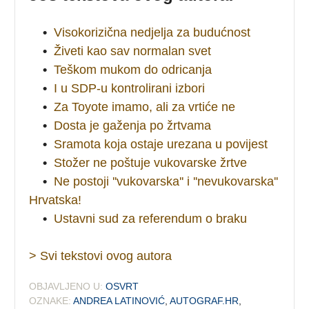
•
Visokorizična nedjelja za budućnost
•
Živeti kao sav normalan svet
•
Teškom mukom do odricanja
•
I u SDP-u kontrolirani izbori
•
Za Toyote imamo, ali za vrtiće ne
•
Dosta je gaženja po žrtvama
•
Sramota koja ostaje urezana u povijest
•
Stožer ne poštuje vukovarske žrtve
•
Ne postoji ''vukovarska'' i ''nevukovarska''
Hrvatska!
•
Ustavni sud za referendum o braku
> Svi tekstovi ovog autora
OBJAVLJENO U:
OSVRT
OZNAKE:
ANDREA LATINOVIĆ
,
AUTOGRAF.HR
,