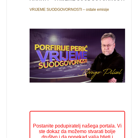
VRIJEME SUODGOVORNOSTI – ostale emisije
Postanite podupiratelj našega portala. Vi
ste dokaz da možemo stvarati bolje
društvo i da ponekad valja htjeti i