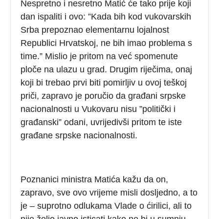
Nespretno i nesretno Matić će tako prije koji
dan ispaliti i ovo: ”Kada bih kod vukovarskih
Srba prepoznao elementarnu lojalnost
Republici Hrvatskoj, ne bih imao problema s
time.” Mislio je pritom na već spomenute
ploče na ulazu u grad. Drugim riječima, onaj
koji bi trebao prvi biti pomirljiv u ovoj teškoj
priči, zapravo je poručio da građani srpske
nacionalnosti u Vukovaru nisu ”politički i
građanski” odani, uvrijedivši pritom te iste
građane srpske nacionalnosti.
Poznanici ministra Matića kažu da on,
zapravo, sve ovo vrijeme misli dosljedno, a to
je – suprotno odlukama Vlade o ćirilici, ali to
nije želio javno isticati kako ne bi u sumnju