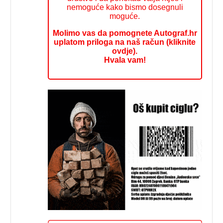
nemoguće kako bismo dosegnuli
moguće.
Molimo vas da pomognete Autograf.hr
uplatom priloga na naš račun (kliknite
ovdje).
Hvala vam!