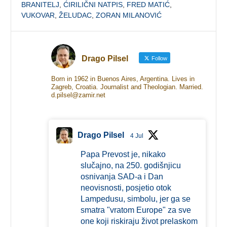
BRANITELJ
,
ĆIRILIČNI NATPIS
,
FRED MATIĆ
,
VUKOVAR
,
ŽELUDAC
,
ZORAN MILANOVIĆ
Drago Pilsel
Follow
Born in 1962 in Buenos Aires, Argentina. Lives in
Zagreb, Croatia. Journalist and Theologian. Married.
d.pilsel@zamir.net
Drago Pilsel
4 Jul
Papa Prevost je, nikako
slučajno, na 250. godišnjicu
osnivanja SAD-a i Dan
neovisnosti, posjetio otok
Lampedusu, simbolu, jer ga se
smatra "vratom Europe" za sve
one koji riskiraju život prelaskom