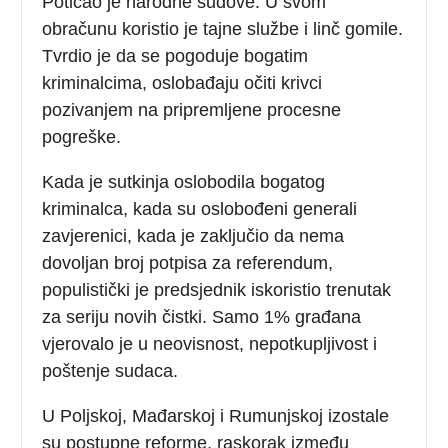
Poticao je narodne sudove. U svom
obračunu koristio je tajne službe i linč gomile.
Tvrdio je da se pogoduje bogatim
kriminalcima, oslobađaju očiti krivci
pozivanjem na pripremljene procesne
pogreške.
Kada je sutkinja oslobodila bogatog
kriminalca, kada su oslobođeni generali
zavjerenici, kada je zaključio da nema
dovoljan broj potpisa za referendum,
populistički je predsjednik iskoristio trenutak
za seriju novih čistki. Samo 1% građana
vjerovalo je u neovisnost, nepotkupljivost i
poštenje sudaca.
U Poljskoj, Mađarskoj i Rumunjskoj izostale
su postupne reforme, raskorak između