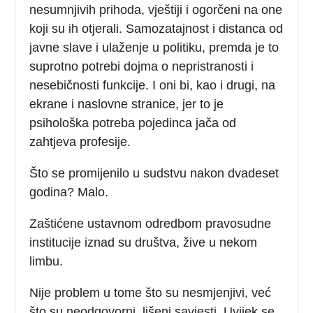
nesumnjivih prihoda, vještiji i ogorčeni na one
koji su ih otjerali. Samozatajnost i distanca od
javne slave i ulaženje u politiku, premda je to
suprotno potrebi dojma o nepristranosti i
nesebičnosti funkcije. I oni bi, kao i drugi, na
ekrane i naslovne stranice, jer to je
psihološka potreba pojedinca jača od
zahtjeva profesije.
Što se promijenilo u sudstvu nakon dvadeset
godina? Malo.
Zaštićene ustavnom odredbom pravosudne
institucije iznad su društva, žive u nekom
limbu.
Nije problem u tome što su nesmjenjivi, već
što su neodgovorni, lišeni savjesti. Uvijek se