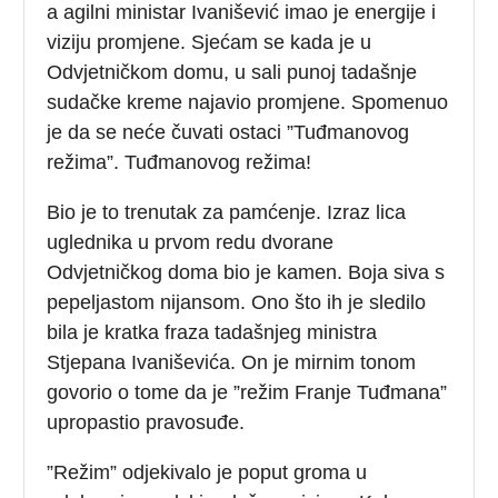
a agilni ministar Ivanišević imao je energije i
viziju promjene. Sjećam se kada je u
Odvjetničkom domu, u sali punoj tadašnje
sudačke kreme najavio promjene. Spomenuo
je da se neće čuvati ostaci ”Tuđmanovog
režima”. Tuđmanovog režima!
Bio je to trenutak za pamćenje. Izraz lica
uglednika u prvom redu dvorane
Odvjetničkog doma bio je kamen. Boja siva s
pepeljastom nijansom. Ono što ih je sledilo
bila je kratka fraza tadašnjeg ministra
Stjepana Ivaniševića. On je mirnim tonom
govorio o tome da je ”režim Franje Tuđmana”
upropastio pravosuđe.
”Režim” odjekivalo je poput groma u