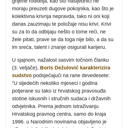
grijehe roditelja, kao što nasljednici ne
moraju preuzeti dugove pokojnika, kao što je
kolektivna krivnja nepravda, tako ni oni koji
danas zauzimaju te položaje nisu krivi. Krivi
su za to da odbijaju nešto o tome reći, ne
žele pitati, prave se da toga nije bilo, a da su
im sreća, talent i znanje osigurali karijeru.
U sjajnom, nažalost sasvim točnom članku
(3. veljače),
Boris Dežulović karakterizira
sudstvo
podsjećajući na rane devedesete:
”U sljedećih nekoliko mjeseci i godina
potjerane su tako iz hrvatskog pravosuđa
stotine iskusnih i stručnih sudaca i državnih
odvjetnika. Prema jednom istraživanju
Hrvatskog pravnog centra, samo do kraja
1996. u Narodnim novinama objavljeno je