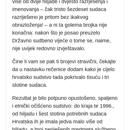
više od dvije hiljade i dvjesto razrješenja i
imenovanja – čak tristo šezdeset sudaca
razriješeno je pritom bez ikakvog
obrazloženja! – a ni ta golema brojka nije
konačna: nakon što je posao preuzelo
Državno sudbeno vijeće o tome se, naime,
nije uvijek redovno izvještavalo.
Čine li vam se pak ti brojevi stravični, čekajte
da u nastavku rečenice dodam kako je cijelo
hrvatsko sudstvo tada pokrivalo tisuću i tri
stotine sudaca.
Rezultat je bilo potpuno opustošeno, spaljeno
i etnički očišćeno sudstvo: do kraja te 1996.,
od hiljadu i šest stotina potrebnih sudaca
Hrvatska ih je imala jedva malo više od
hiljadu, a broj neriješenih predmeta službeno