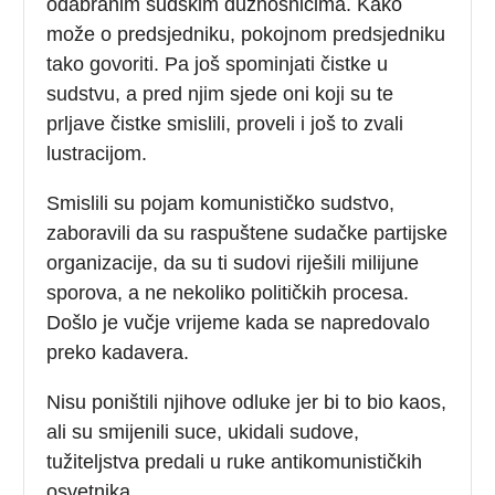
odabranim sudskim dužnosnicima. Kako
može o predsjedniku, pokojnom predsjedniku
tako govoriti. Pa još spominjati čistke u
sudstvu, a pred njim sjede oni koji su te
prljave čistke smislili, proveli i još to zvali
lustracijom.
Smislili su pojam komunističko sudstvo,
zaboravili da su raspuštene sudačke partijske
organizacije, da su ti sudovi riješili milijune
sporova, a ne nekoliko političkih procesa.
Došlo je vučje vrijeme kada se napredovalo
preko kadavera.
Nisu poništili njihove odluke jer bi to bio kaos,
ali su smijenili suce, ukidali sudove,
tužiteljstva predali u ruke antikomunističkih
osvetnika.