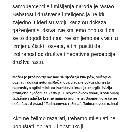
samopercepcije i mišljenja naroda je rastao.
Bahatost i društvena inteligencija ne idu
zajedno. Lideri su svoju karizmu dokazali
gaženjem sudstva. Ne smijemo dopustiti da
se to dogodi kod nas. Ne smijemo se vratiti u
izmjenu čistki i osveta, ali ni pustiti da
izoliranost od društva i negativna percepcija
društva rastu.
Možda je prošlo vrijeme kad su sjećanja bila jača, slučajevi
poznati i dokazi notorni. Račanova vlada je pokušala nešto
napraviti, a agilni ministar Ivanišević imao je energije i viziju
promjene. Sjećam se kada je u Odvjetničkom domu, u sali punoj
tadašnje sudačke kreme najavio promjene. Spomenuo je da se
neće čuvati ostaci ”Tuđmanovog režima”. Tuđmanovog režima!
Ako ne želimo razarati, trebamo mijenjati ne
popuštati lobiranju i opstrukciji.