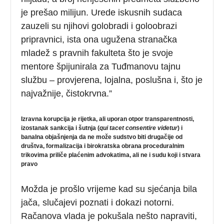
je prešao milijun. Urede iskusnih sudaca
zauzeli su njihovi golobradi i goloobrazi
pripravnici, ista ona ugužena stranačka
mladež s pravnih fakulteta što je svoje
mentore špijunirala za Tuđmanovu tajnu
službu – provjerena, lojalna, poslušna i, što je
najvažnije, čistokrvna.”
Izravna korupcija je rijetka, ali uporan otpor transparentnosti,
izostanak sankcija i šutnja (
qui tacet consentire videtur
) i
banalna objašnjenja da ne može sudstvo biti drugačije od
društva, formalizacija i birokratska obrana proceduralnim
trikovima priliče plaćenim advokatima, ali ne i sudu koji i stvara
pravo
Možda je prošlo vrijeme kad su sjećanja bila
jača, slučajevi poznati i dokazi notorni.
Račanova vlada je pokušala nešto napraviti,