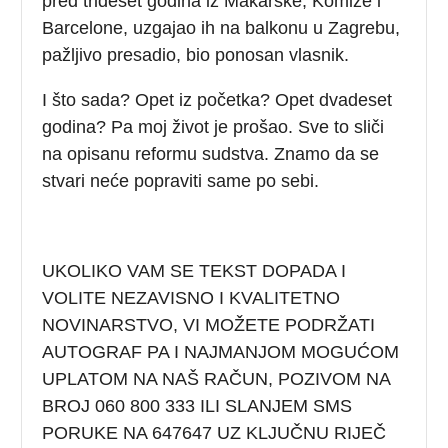
pred trideset godina iz Makarske, Komiže i
Barcelone, uzgajao ih na balkonu u Zagrebu,
pažljivo presadio, bio ponosan vlasnik.
I što sada? Opet iz početka? Opet dvadeset
godina? Pa moj život je prošao. Sve to sliči
na opisanu reformu sudstva. Znamo da se
stvari neće popraviti same po sebi.
UKOLIKO VAM SE TEKST DOPADA I
VOLITE NEZAVISNO I KVALITETNO
NOVINARSTVO, VI MOŽETE PODRŽATI
AUTOGRAF PA I NAJMANJOM MOGUĆOM
UPLATOM NA NAŠ RAČUN, POZIVOM NA
BROJ 060 800 333 ILI SLANJEM SMS
PORUKE NA 647647 UZ KLJUČNU RIJEČ