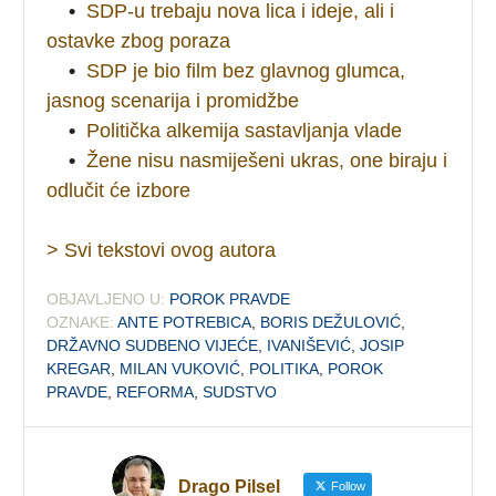
•
SDP-u trebaju nova lica i ideje, ali i
ostavke zbog poraza
•
SDP je bio film bez glavnog glumca,
jasnog scenarija i promidžbe
•
Politička alkemija sastavljanja vlade
•
Žene nisu nasmiješeni ukras, one biraju i
odlučit će izbore
> Svi tekstovi ovog autora
OBJAVLJENO U:
POROK PRAVDE
OZNAKE:
ANTE POTREBICA
,
BORIS DEŽULOVIĆ
,
DRŽAVNO SUDBENO VIJEĆE
,
IVANIŠEVIĆ
,
JOSIP
KREGAR
,
MILAN VUKOVIĆ
,
POLITIKA
,
POROK
PRAVDE
,
REFORMA
,
SUDSTVO
Drago Pilsel
Follow