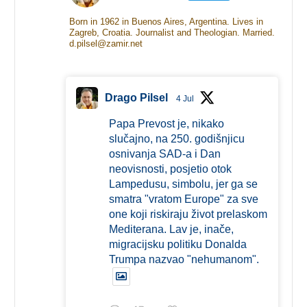
Born in 1962 in Buenos Aires, Argentina. Lives in
Zagreb, Croatia. Journalist and Theologian. Married.
d.pilsel@zamir.net
Drago Pilsel
4 Jul
Papa Prevost je, nikako
slučajno, na 250. godišnjicu
osnivanja SAD-a i Dan
neovisnosti, posjetio otok
Lampedusu, simbolu, jer ga se
smatra "vratom Europe" za sve
one koji riskiraju život prelaskom
Mediterana. Lav je, inače,
migracijsku politiku Donalda
Trumpa nazvao "nehumanom".