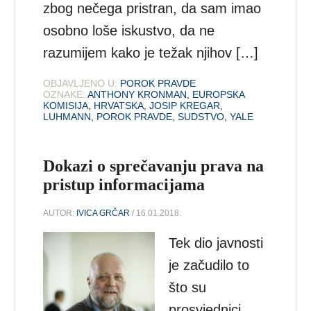
zbog nečega pristran, da sam imao
osobno loše iskustvo, da ne
razumijem kako je težak njihov […]
OBJAVLJENO U:
POROK PRAVDE
OZNAKE:
ANTHONY KRONMAN
,
EUROPSKA
KOMISIJA
,
HRVATSKA
,
JOSIP KREGAR
,
LUHMANN
,
POROK PRAVDE
,
SUDSTVO
,
YALE
Dokazi o sprečavanju prava na
pristup informacijama
AUTOR:
IVICA GRČAR
/ 16.01.2018.
Tek dio javnosti
je začudilo to
što su
prosvjednici