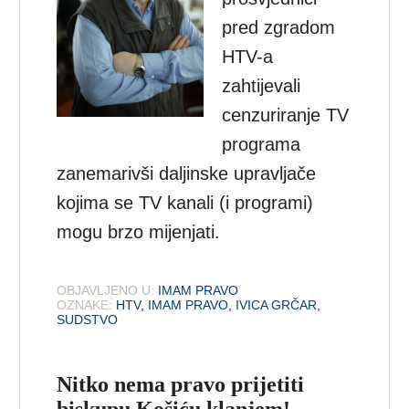
pred zgradom
HTV-a
zahtijevali
cenzuriranje TV
programa
zanemarivši daljinske upravljače
kojima se TV kanali (i programi)
mogu brzo mijenjati.
OBJAVLJENO U:
IMAM PRAVO
OZNAKE:
HTV
,
IMAM PRAVO
,
IVICA GRČAR
,
SUDSTVO
Nitko nema pravo prijetiti