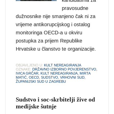
pravosudne
dužnosnike nije smanjeno čak ni za
vrijeme antikorupcijskog i ostalog
monitoringa OECD-a u okviru
postupka za prijem Republike
Hrvatske u članstvo te organizacije.
OBJAVLJENO U:
KULT NEREAGIRANJA
OZNAKE:
DRŽAVNO IZBORNO POVJERENSTVO
,
IVICA GRČAR
,
KULT NEREAGIRANJA
,
MIRTA
MATIĆ
,
OECD
,
SUDSTVO
,
VRHOVNI SUD
,
ŽUPANIJSKI SUD U ZAGREBU
Sudstvo i soc-skrbitelji žive od
medijske šutnje