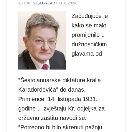
AUTOR:
IVICA GRČAR
/ 30.01.2024.
Začuđujuće je
kako se malo
promijenilo u
dužnosničkim
glavama od
”Šestojanuarske diktature kralja
Karađorđevića” do danas.
Primjerice, 14. listopada 1931.
godine u izvještaju Kr. odjeljka za
državnu zaštitu navodi se:
”Potrebno bi bilo skrenuti pažnju