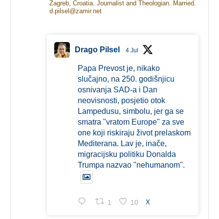
Zagreb, Croatia. Journalist and Theologian. Married.
d.pilsel@zamir.net
Drago Pilsel
4 Jul
Papa Prevost je, nikako
slučajno, na 250. godišnjicu
osnivanja SAD-a i Dan
neovisnosti, posjetio otok
Lampedusu, simbolu, jer ga se
smatra "vratom Europe" za sve
one koji riskiraju život prelaskom
Mediterana. Lav je, inače,
migracijsku politiku Donalda
Trumpa nazvao "nehumanom".
1
10
X