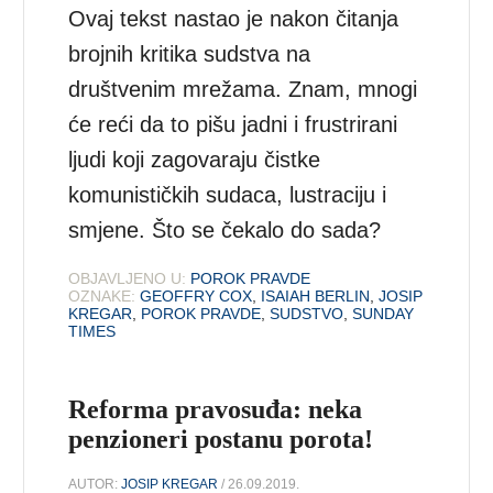
Ovaj tekst nastao je nakon čitanja
brojnih kritika sudstva na
društvenim mrežama. Znam, mnogi
će reći da to pišu jadni i frustrirani
ljudi koji zagovaraju čistke
komunističkih sudaca, lustraciju i
smjene. Što se čekalo do sada?
OBJAVLJENO U:
POROK PRAVDE
OZNAKE:
GEOFFRY COX
,
ISAIAH BERLIN
,
JOSIP
KREGAR
,
POROK PRAVDE
,
SUDSTVO
,
SUNDAY
TIMES
Reforma pravosuđa: neka
penzioneri postanu porota!
AUTOR:
JOSIP KREGAR
/ 26.09.2019.