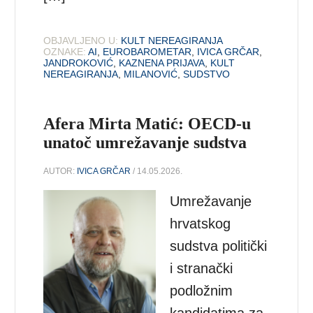
OBJAVLJENO U:
KULT NEREAGIRANJA
OZNAKE:
AI
,
EUROBAROMETAR
,
IVICA GRČAR
,
JANDROKOVIĆ
,
KAZNENA PRIJAVA
,
KULT
NEREAGIRANJA
,
MILANOVIĆ
,
SUDSTVO
Afera Mirta Matić: OECD-u
unatoč umrežavanje sudstva
AUTOR:
IVICA GRČAR
/ 14.05.2026.
Umrežavanje
hrvatskog
sudstva politički
i stranački
podložnim
kandidatima za