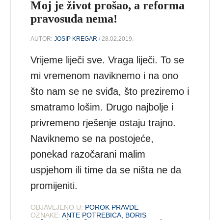
Moj je život prošao, a reforma
pravosuđa nema!
AUTOR:
JOSIP KREGAR
/ 28.02.2019.
Vrijeme liječi sve. Vraga liječi. To se
mi vremenom naviknemo i na ono
što nam se ne sviđa, što preziremo i
smatramo lošim. Drugo najbolje i
privremeno rješenje ostaju trajno.
Naviknemo se na postojeće,
ponekad razočarani malim
uspjehom ili time da se ništa ne da
promijeniti.
OBJAVLJENO U:
POROK PRAVDE
OZNAKE:
ANTE POTREBICA
,
BORIS