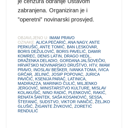
je cenzura odranije Ustavom
zabranjena. Organiziran je i
”operetni” novinarski prosvjed.
OBJAVLJENO U:
IMAM PRAVO
OZNAKE:
ALICA PEĆARIĆ
,
ANA NAGY
,
ANTE
PERKUŠIĆ
,
ANTE TOMIĆ
,
BAN LESKOVAR
,
BORIS DEŽULOVIĆ
,
BORIS PAVELIĆ
,
DAMIR
KOMREC
,
DENIS LATIN
,
DRAGO HEDL
,
DRAŽENKA DELADIO
,
GORDANA JALŠOVEČKI
,
HRVATSKO NOVINARSKO DRUŠTVO
,
HTV
,
IMAM
PRAVO
,
INOSLAV BEŠKER
,
IVANKA TOMA
,
IVICA
GRČAR
,
JELINIĆ
,
JOSIP POPOVAC
,
JURICA
PAVIČIĆ
,
KSENIJA PARAĆ
,
LATINICA
,
MADIRAZZA
,
MARINKO ČULIĆ
,
MILJENKO
JERGOVIĆ
,
MINISTARSTVO KULTURE
,
MISLAV
KOLAKUŠIĆ
,
NINO RADIĆ
,
PLENKOVIĆ
,
RAKIĆ
,
RENATA ŠANTEK
,
SAŠA KOSANOVIĆ
,
SESSA
,
ŠTEFANIĆ
,
SUDSTVO
,
VIKTOR IVANČIĆ
,
ŽELJKO
GLUŠIĆ
,
ŽIGANTE ŽIVKOVIĆ
,
ZORETIĆ
RENDULIĆ