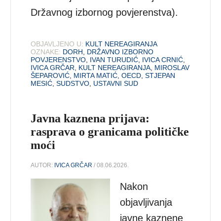
Državnog izbornog povjerenstva).
OBJAVLJENO U:
KULT NEREAGIRANJA
OZNAKE:
DORH
,
DRŽAVNO IZBORNO
POVJERENSTVO
,
IVAN TURUDIĆ
,
IVICA CRNIĆ
,
IVICA GRČAR
,
KULT NEREAGIRANJA
,
MIROSLAV
ŠEPAROVIĆ
,
MIRTA MATIĆ
,
OECD
,
STJEPAN
MESIĆ
,
SUDSTVO
,
USTAVNI SUD
Javna kaznena prijava:
rasprava o granicama političke
moći
AUTOR:
IVICA GRČAR
/ 08.06.2026.
Nakon
objavljivanja
javne kaznene