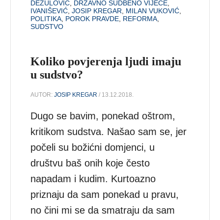
DEŽULOVIĆ
,
DRŽAVNO SUDBENO VIJEĆE
,
IVANIŠEVIĆ
,
JOSIP KREGAR
,
MILAN VUKOVIĆ
,
POLITIKA
,
POROK PRAVDE
,
REFORMA
,
SUDSTVO
Koliko povjerenja ljudi imaju
u sudstvo?
AUTOR:
JOSIP KREGAR
/ 13.12.2018.
Dugo se bavim, ponekad oštrom,
kritikom sudstva. Našao sam se, jer
počeli su božićni domjenci, u
društvu baš onih koje često
napadam i kudim. Kurtoazno
priznaju da sam ponekad u pravu,
no čini mi se da smatraju da sam