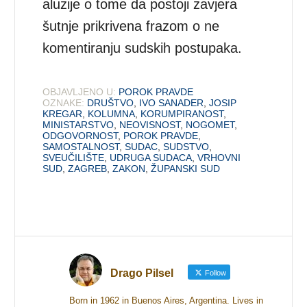
aluzije o tome da postoji zavjera
šutnje prikrivena frazom o ne
komentiranju sudskih postupaka.
OBJAVLJENO U:
POROK PRAVDE
OZNAKE:
DRUŠTVO
,
IVO SANADER
,
JOSIP
KREGAR
,
KOLUMNA
,
KORUMPIRANOST
,
MINISTARSTVO
,
NEOVISNOST
,
NOGOMET
,
ODGOVORNOST
,
POROK PRAVDE
,
SAMOSTALNOST
,
SUDAC
,
SUDSTVO
,
SVEUČILIŠTE
,
UDRUGA SUDACA
,
VRHOVNI
SUD
,
ZAGREB
,
ZAKON
,
ŽUPANSKI SUD
Drago Pilsel
Follow
Born in 1962 in Buenos Aires, Argentina. Lives in