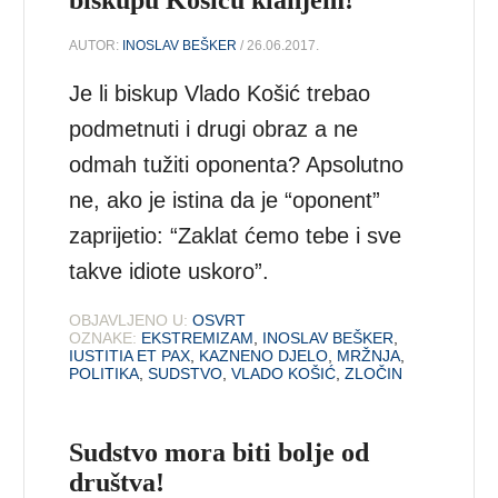
biskupu Košiću klanjem!
AUTOR:
INOSLAV BEŠKER
/ 26.06.2017.
Je li biskup Vlado Košić trebao
podmetnuti i drugi obraz a ne
odmah tužiti oponenta? Apsolutno
ne, ako je istina da je “oponent”
zaprijetio: “Zaklat ćemo tebe i sve
takve idiote uskoro”.
OBJAVLJENO U:
OSVRT
OZNAKE:
EKSTREMIZAM
,
INOSLAV BEŠKER
,
IUSTITIA ET PAX
,
KAZNENO DJELO
,
MRŽNJA
,
POLITIKA
,
SUDSTVO
,
VLADO KOŠIĆ
,
ZLOČIN
Sudstvo mora biti bolje od
društva!