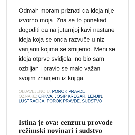
Odmah moram priznati da ideja nije
izvorno moja. Zna se to ponekad
dogoditi da na jutarnjoj kavi nastane
ideja koja se onda razvuče u niz
varijanti kojima se smijemo. Meni se
ideja otprve svidjela, no bio sam
ozbiljan i pravio se malo važan
svojim znanjem iz knjiga.
OBJAVLJENO U:
POROK PRAVDE
OZNAKE:
CRKVA
,
JOSIP KREGAR
,
LENJIN
,
LUSTRACIJA
,
POROK PRAVDE
,
SUDSTVO
Istina je ova: cenzuru provode
režimski novinari i sudstvo