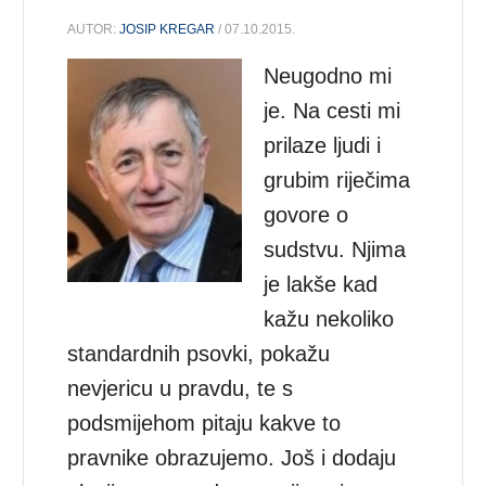
AUTOR:
JOSIP KREGAR
/ 07.10.2015.
Neugodno mi
je. Na cesti mi
prilaze ljudi i
grubim riječima
govore o
sudstvu. Njima
je lakše kad
kažu nekoliko
standardnih psovki, pokažu
nevjericu u pravdu, te s
podsmijehom pitaju kakve to
pravnike obrazujemo. Još i dodaju