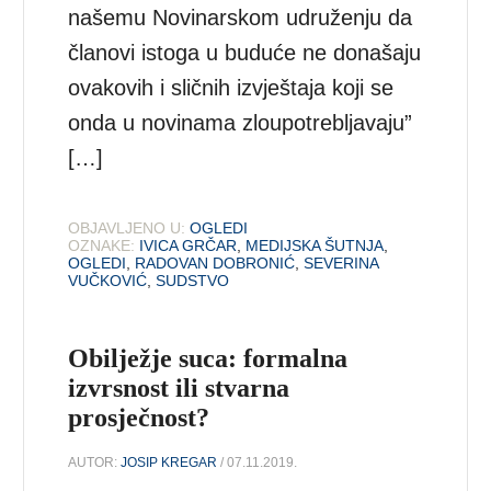
našemu Novinarskom udruženju da
članovi istoga u buduće ne donašaju
ovakovih i sličnih izvještaja koji se
onda u novinama zloupotrebljavaju”
[…]
OBJAVLJENO U:
OGLEDI
OZNAKE:
IVICA GRČAR
,
MEDIJSKA ŠUTNJA
,
OGLEDI
,
RADOVAN DOBRONIĆ
,
SEVERINA
VUČKOVIĆ
,
SUDSTVO
Obilježje suca: formalna
izvrsnost ili stvarna
prosječnost?
AUTOR:
JOSIP KREGAR
/ 07.11.2019.