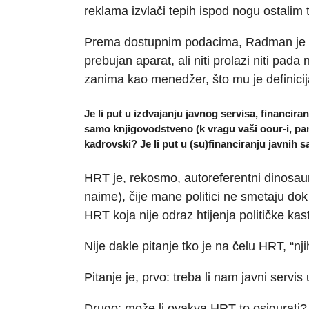
reklama izvlači tepih ispod nogu ostalim t
Prema dostupnim podacima, Radman je s
prebujan aparat, ali niti prolazi niti pada
zanima kao menedžer, što mu je definicij
Je li put u izdvajanju javnog servisa, financir
samo knjigovodstveno (k vragu vaši oour-i, pam
kadrovski? Je li put u (su)financiranju javnih sa
HRT je, rekosmo, autoreferentni dinosaur
naime), čije mane politici ne smetaju d
HRT koja nije odraz htijenja političke kas
Nije dakle pitanje tko je na čelu HRT, “njiho
Pitanje je, prvo: treba li nam javni servis
Drugo: može li ovakva HRT to osigurati