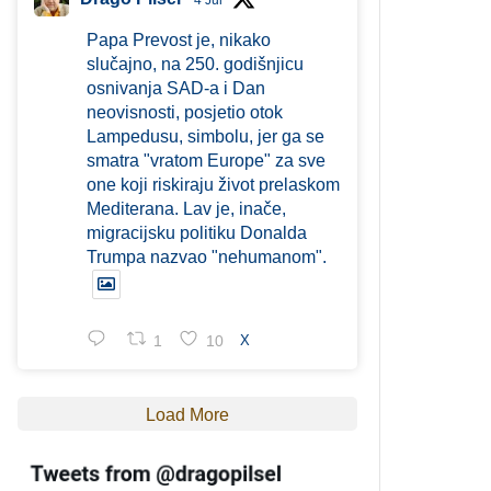
4 Jul
Papa Prevost je, nikako
slučajno, na 250. godišnjicu
osnivanja SAD-a i Dan
neovisnosti, posjetio otok
Lampedusu, simbolu, jer ga se
smatra "vratom Europe" za sve
one koji riskiraju život prelaskom
Mediterana. Lav je, inače,
migracijsku politiku Donalda
Trumpa nazvao "nehumanom".
1
10
X
Load More