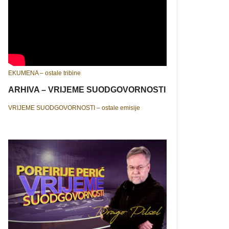
EKUMENA – ostale tribine
ARHIVA – VRIJEME SUODGOVORNOSTI
VRIJEME SUODGOVORNOSTI – ostale emisije