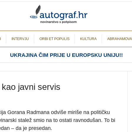
I
INTERVJU
ORBI ET POPULIS
KULTURA
ABRAHAMOVA
UKRAJINA ČIM PRIJE U EUROPSKU UNIJU!!
 kao javni servis
cija Gorana Radmana odviše miriše na političku
vinarski stalež smio na to ostati ravnodušan. To bi
dan – da je presedan.