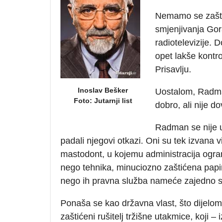
Nemamo se zašto
smjenjivanja Go
radiotelevizije.
Do
opet lakše kontro
Prisavlju.
Inoslav Bešker
Uostalom, Radmana
Foto: Jutarnji list
dobro, ali nije do
Radman se nije u
padali njegovi otkazi. Oni su tek izvana vid
mastodont, u kojemu administracija ogran
nego tehnika, minuciozno zaštićena papi
nego ih pravna služba nameće zajedno s 
Ponaša se kao državna vlast, što dijelom 
zaštićeni rušitelj tržišne utakmice, koji