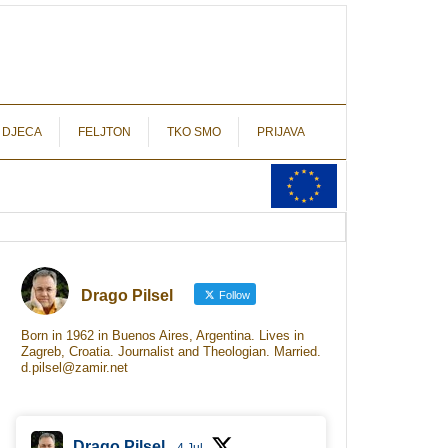
autograf.hr
novinarstvo s potpisom
 DJECA
FELJTON
TKO SMO
PRIJAVA
Drago Pilsel
Follow
Born in 1962 in Buenos Aires, Argentina. Lives in
Zagreb, Croatia. Journalist and Theologian. Married.
d.pilsel@zamir.net
Drago Pilsel