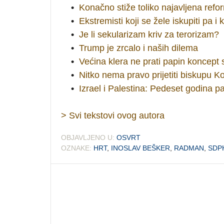
•
Konačno stiže toliko najavljena refo
•
Ekstremisti koji se žele iskupiti pa i k
•
Je li sekularizam kriv za terorizam?
•
Trump je zrcalo i naših dilema
•
Većina klera ne prati papin koncept
•
Nitko nema pravo prijetiti biskupu K
•
Izrael i Palestina: Pedeset godina pa
> Svi tekstovi ovog autora
OBJAVLJENO U:
OSVRT
OZNAKE:
HRT
,
INOSLAV BEŠKER
,
RADMAN
,
SDP