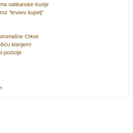
rma vatikanske Kurije
roz ''krvavu kupelj''
 siromašne Crkve
ošiću klanjem!
t-pozicije
H