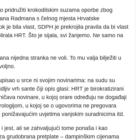
 pridružiti krokodilskim suzama oporbe zbog
rana Radmana s čelnog mjesta Hrvatske
k je bila vlast, SDPH je prekrojila pravila da bi vlast
lirala HRT. Što je sijala, svi žanjemo. Ne samo na
 nijedna stranka ne voli. To mu valja bilježiti u
voljno.
pisao u srce ni svojim novinarima: na sudu su
ljiv vrh sante čiji opis glasi: HRT je birokratizirani
ičava novinare, u kojoj orare određuju ne događaji
rologijom, u kojoj se o ugovorima ne pregovara
ponižavajućim uvjetima vanjskim suradnicima itd.
i jest, ali se zahvaljujući tome ponaša i kao
 – iza grudobrana pretplate – dampinškim cijenama