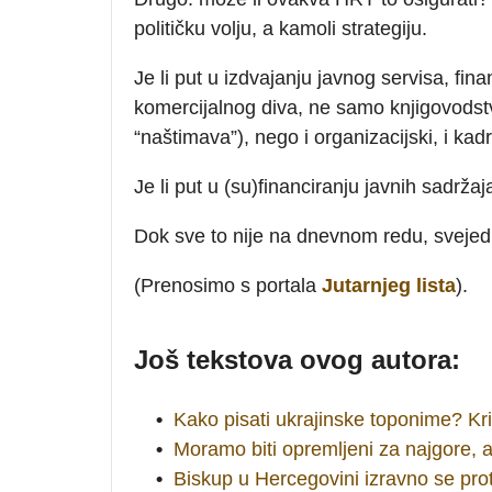
političku volju, a kamoli strategiju.
Je li put u izdvajanju javnog servisa, fin
komercijalnog diva, ne samo knjigovodst
“naštimava”), nego i organizacijski, i kad
Je li put u (su)financiranju javnih sadržaja
Dok sve to nije na dnevnom redu, svejedn
(Prenosimo s portala
Jutarnjeg lista
).
Još tekstova ovog autora:
•
Kako pisati ukrajinske toponime? Krit
•
Moramo biti opremljeni za najgore, 
•
Biskup u Hercegovini izravno se proti