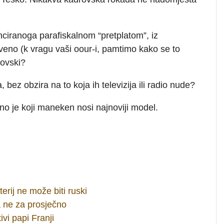
anciranoga parafiskalnom “pretplatom”, iz
veno (k vragu vaši oour-i, pamtimo kako se to
rovski?
, bez obzira na to koja ih televizija ili radio nude?
o je koji maneken nosi najnoviji model.
erij ne može biti ruski
a ne za prosječno
vi papi Franji