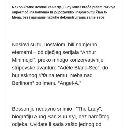
Nakon kratke uvodne kalvarije, Lucy Miller kreće putem razvoja
supermoći na kakvima bi joj pozavidio i najdarovitiji član X-
Mena, bez i najmanje natruhe dekonstruiranja same sebe
Naslovi su tu, uostalom, bili namjerno
efemerni – od dječjeg serijala ”Arthur i
Minimejci”, preko mnogo konzervativnije
stripovske avanture ”Adèle Blanc-Sec”, do
burlesknog
riffa
na temu ”Neba nad
Berlinom” po imenu ”Angel-A.”
Besson je nedavno snimio i ”The Lady”,
biografiju Aung San Suu Kyi, bez naročitog
odjeka. Uviđate li sada zašto jednog od