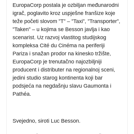
EuropaCorp postala je ozbiljan međunarodni
igrač, poglavito kroz uspješne franšize koje
teže početi slovom ”T” – ”Taxi”, ”Transporter”,
”Taken” – u kojima se Besson javlja i kao
scenarist. Uz razvoj vlastitog studijskog
kompleksa Cité du Cinéma na periferiji
Pariza i snažan prodor na kinesko tržište,
EuropaCorp je trenutačno najozbiljniji
producent i distributer na regionalnoj sceni,
jedini studio starog kontinenta koji bar
podsjeća na negdašnju slavu Gaumonta i
Pathéa.
Svejedno, siroti Luc Besson.