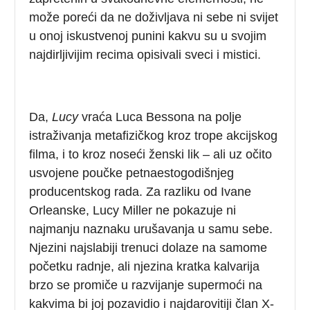
može poreći da ne doživljava ni sebe ni svijet
u onoj iskustvenoj punini kakvu su u svojim
najdirljivijim recima opisivali sveci i mistici.
Da,
Lucy
vraća Luca Bessona na polje
istraživanja metafizičkog kroz trope akcijskog
filma, i to kroz noseći ženski lik – ali uz očito
usvojene poučke petnaestogodišnjeg
producentskog rada. Za razliku od Ivane
Orleanske, Lucy Miller ne pokazuje ni
najmanju naznaku urušavanja u samu sebe.
Njezini najslabiji trenuci dolaze na samome
početku radnje, ali njezina kratka kalvarija
brzo se promiče u razvijanje supermoći na
kakvima bi joj pozavidio i najdarovitiji član X-