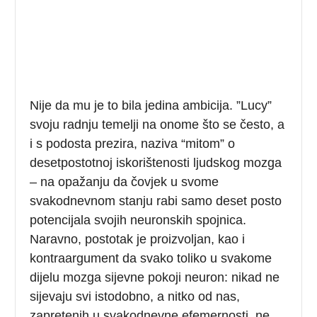
Nije da mu je to bila jedina ambicija. ”Lucy”
svoju radnju temelji na onome što se često, a
i s podosta prezira, naziva “mitom” o
desetpostotnoj iskorištenosti ljudskog mozga
– na opažanju da čovjek u svome
svakodnevnom stanju rabi samo deset posto
potencijala svojih neuronskih spojnica.
Naravno, postotak je proizvoljan, kao i
kontraargument da svako toliko u svakome
dijelu mozga sijevne pokoji neuron: nikad ne
sijevaju svi istodobno, a nitko od nas,
zapretenih u svakodnevne efemernosti, ne