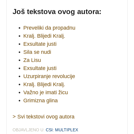
Još tekstova ovog autora:
•
Preveliki da propadnu
•
Kralj. Blijedi Kralj.
•
Exsultate justi
•
Sila se nudi
•
Za Lisu
•
Exsultate justi
•
Uzurpiranje revolucije
•
Kralj. Blijedi Kralj.
•
Važno je imati žicu
•
Grimizna glina
> Svi tekstovi ovog autora
OBJAVLJENO U:
CSI: MULTIPLEX