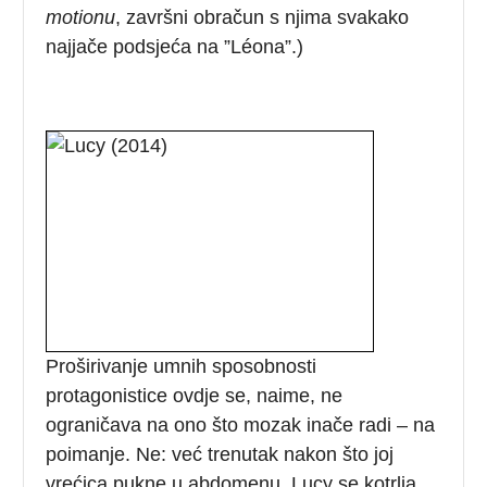
motionu
, završni obračun s njima svakako
najjače podsjeća na ”Léona”.)
Proširivanje umnih sposobnosti
protagonistice ovdje se, naime, ne
ograničava na ono što mozak inače radi – na
poimanje. Ne: već trenutak nakon što joj
vrećica pukne u abdomenu, Lucy se kotrlja