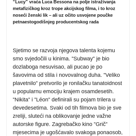
“Lucy” vraća Luca Bessona na polje istraživanja
metafizičkog kroz trope akcijskog filma, i to kroz
noseći ženski lik – ali uz očito usvojene poučke
petnaestogodišnjeg producentskog rada
Sjetimo se razvoja njegova talenta kojemu
smo svjedočili u kinima. ”Subway” je bio
dozlaboga nesuvisao, ali pucao je po
šavovima od stila i novovalnog duha. ”Veliko
plavetnilo” pretvorilo je ronilačku tanatoidnost
u popularnu emociju krajem osamdesetih.
”Nikita”
i ”Léon” definirali su pojam trilera u
devedesetima. Svaki od tih filmova bio je sve
zreliji, sluteći na oblikovanje jedne važne
autorske figure. Zagrebačko kino ”Grič”
mjesecima je ugošćavalo svakoga ponaosob,