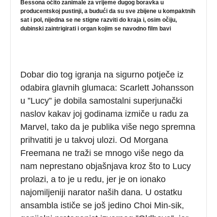
Bessona očito zanimale za vrijeme dugog boravka u
producentskoj pustinji, a budući da su sve zbijene u kompaktnih
sat i pol, nijedna se ne stigne razviti do kraja i, osim očiju,
dubinski zaintrigirati i organ kojim se navodno film bavi
Dobar dio tog igranja na sigurno potječe iz
odabira glavnih glumaca: Scarlett Johansson
u ”Lucy” je dobila samostalni superjunački
naslov kakav joj godinama izmiče u radu za
Marvel, tako da je publika više nego spremna
prihvatiti je u takvoj ulozi. Od Morgana
Freemana ne traži se mnogo više nego da
nam neprestano objašnjava kroz što to Lucy
prolazi, a to je u redu, jer je on ionako
najomiljeniji narator naših dana. U ostatku
ansambla ističe se još jedino Choi Min-sik,