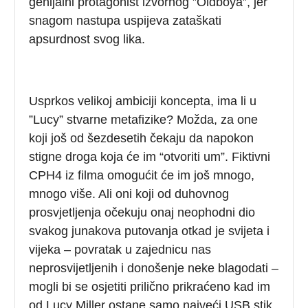
genijalni protagonist izvornog ”Oldboya”, jer
snagom nastupa uspijeva zataškati
apsurdnost svog lika.
Usprkos velikoj ambiciji koncepta, ima li u
”Lucy” stvarne metafizike? Možda, za one
koji još od šezdesetih čekaju da napokon
stigne droga koja će im “otvoriti um”. Fiktivni
CPH4 iz filma omogućit će im još mnogo,
mnogo više. Ali oni koji od duhovnog
prosvjetljenja očekuju onaj neophodni dio
svakog junakova putovanja otkad je svijeta i
vijeka – povratak u zajednicu nas
neprosvijetljenih i donošenje neke blagodati –
mogli bi se osjetiti prilično prikraćeno kad im
od Lucy Miller ostane samo najveći USB stik