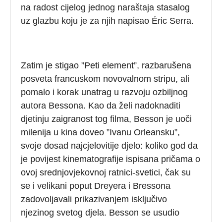
na radost cijelog jednog naraštaja stasalog
uz glazbu koju je za njih napisao Éric Serra.
Zatim je stigao ”Peti element”, razbarušena
posveta francuskom novovalnom stripu, ali
pomalo i korak unatrag u razvoju ozbiljnog
autora Bessona. Kao da želi nadoknaditi
djetinju zaigranost tog filma, Besson je uoči
milenija u kina doveo ”Ivanu Orleansku”,
svoje dosad najcjelovitije djelo: koliko god da
je povijest kinematografije ispisana pričama o
ovoj srednjovjekovnoj ratnici-svetici, čak su
se i velikani poput Dreyera i Bressona
zadovoljavali prikazivanjem isključivo
njezinog svetog djela. Besson se usudio