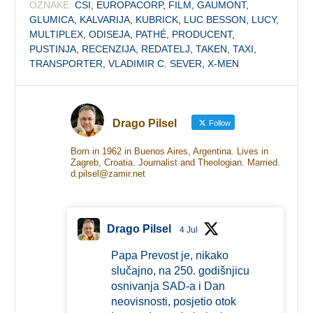
OZNAKE:
CSI
,
EUROPACORP
,
FILM
,
GAUMONT
,
GLUMICA
,
KALVARIJA
,
KUBRICK
,
LUC BESSON
,
LUCY
,
MULTIPLEX
,
ODISEJA
,
PATHÉ
,
PRODUCENT
,
PUSTINJA
,
RECENZIJA
,
REDATELJ
,
TAKEN
,
TAXI
,
TRANSPORTER
,
VLADIMIR C. SEVER
,
X-MEN
Drago Pilsel
Follow
Born in 1962 in Buenos Aires, Argentina. Lives in
Zagreb, Croatia. Journalist and Theologian. Married.
d.pilsel@zamir.net
Drago Pilsel
4 Jul
Papa Prevost je, nikako
slučajno, na 250. godišnjicu
osnivanja SAD-a i Dan
neovisnosti, posjetio otok