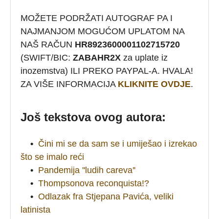
MOŽETE PODRŽATI AUTOGRAF PA I
NAJMANJOM MOGUĆOM UPLATOM NA
NAŠ RAČUN
HR8923600001102715720
(SWIFT/BIC:
ZABAHR2X
za uplate iz
inozemstva) ILI PREKO PAYPAL-A. HVALA!
ZA VIŠE INFORMACIJA
KLIKNITE OVDJE
.
Još tekstova ovog autora:
•
Čini mi se da sam se i umiješao i izrekao
što se imalo reći
•
Pandemija ''ludih careva''
•
Thompsonova reconquista!?
•
Odlazak fra Stjepana Pavića, veliki
latinista