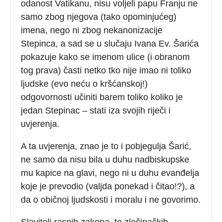
odanost Vatikanu, nisu voljeli papu Franju ne
samo zbog njegova (tako opominjućeg)
imena, nego ni zbog nekanonizacije
Stepinca, a sad se u slučaju Ivana Ev. Šarića
pokazuje kako se imenom ulice (i obranom
tog prava) časti netko tko nije imao ni toliko
ljudske (evo neću o kršćanskoj!)
odgovornosti učiniti barem toliko koliko je
jedan Stepinac – stati iza svojih riječi i
uvjerenja.
A ta uvjerenja, znao je to i pobjegulja Šarić,
ne samo da nisu bila u duhu nadbiskupske
mu kapice na glavi, nego ni u duhu evanđelja
koje je prevodio (valjda ponekad i čitao!?), a
da o običnoj ljudskosti i moralu i ne govorimo.
Slavitelj rasnih zakona, te zločinačkih