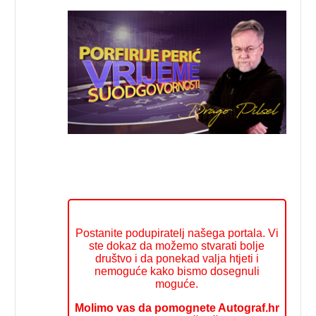
Postanite podupiratelj našega portala. Vi
ste dokaz da možemo stvarati bolje
društvo i da ponekad valja htjeti i
nemoguće kako bismo dosegnuli
moguće.
Molimo vas da pomognete Autograf.hr