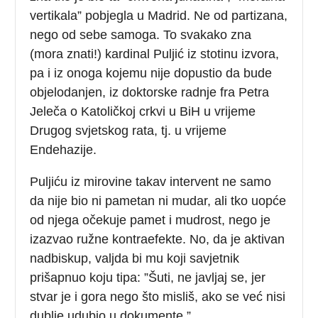
vertikala” pobjegla u Madrid. Ne od partizana,
nego od sebe samoga. To svakako zna
(mora znati!) kardinal Puljić iz stotinu izvora,
pa i iz onoga kojemu nije dopustio da bude
objelodanjen, iz doktorske radnje fra Petra
Jeleča o Katoličkoj crkvi u BiH u vrijeme
Drugog svjetskog rata, tj. u vrijeme
Endehazije.
Puljiću iz mirovine takav intervent ne samo
da nije bio ni pametan ni mudar, ali tko uopće
od njega očekuje pamet i mudrost, nego je
izazvao ružne kontraefekte. No, da je aktivan
nadbiskup, valjda bi mu koji savjetnik
prišapnuo koju tipa: ”Šuti, ne javljaj se, jer
stvar je i gora nego što misliš, ako se već nisi
dublje udubio u dokumente.”