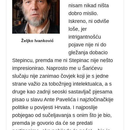
nisam nikad ništa
dobro mislio.
Iskreno, ni odviše
loše, jer
intrigantnošću
Željko Ivanković
pojave nije ni do
gležanja dobacio
Stepincu, premda me ni Stepinac nije nešto
impresionirao. Naprosto me u Šarićevu
slučaju nije zanimao čovjek koji je s jedne
strane važio za tobožnjeg intelektualca, a s
druge kao zadnji seoski sastavljač pjesama
pisao u slavu Ante Pavelića i najzločinačkije
politike u povijesti Hrvata. I najposlije
pobjegao od sučeljavanja s onim što je bio,
premda je govorio da će se predati