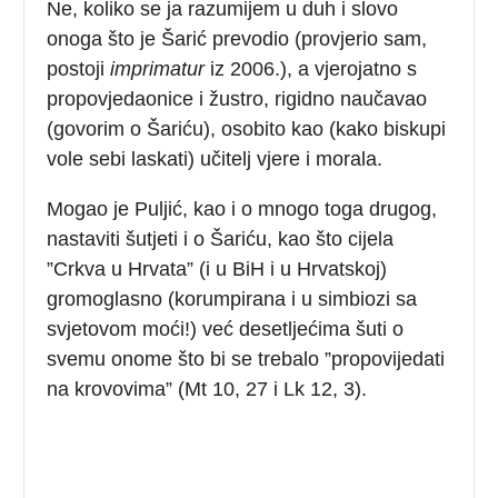
Ne, koliko se ja razumijem u duh i slovo
onoga što je Šarić prevodio (provjerio sam,
postoji
imprimatur
iz 2006.), a vjerojatno s
propovjedaonice i žustro, rigidno naučavao
(govorim o Šariću), osobito kao (kako biskupi
vole sebi laskati) učitelj vjere i morala.
Mogao je Puljić, kao i o mnogo toga drugog,
nastaviti šutjeti i o Šariću, kao što cijela
”Crkva u Hrvata” (i u BiH i u Hrvatskoj)
gromoglasno (korumpirana i u simbiozi sa
svjetovom moći!) već desetljećima šuti o
svemu onome što bi se trebalo ”propovijedati
na krovovima” (Mt 10, 27 i Lk 12, 3).