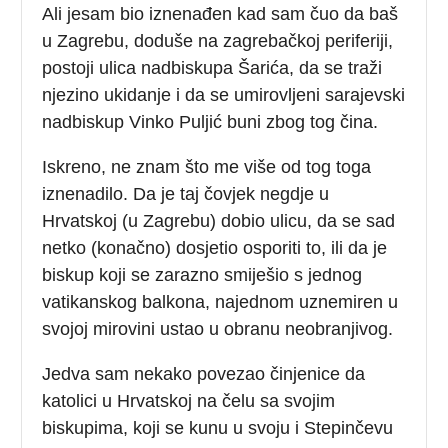
Ali jesam bio iznenađen kad sam čuo da baš
u Zagrebu, doduše na zagrebačkoj periferiji,
postoji ulica nadbiskupa Šarića, da se traži
njezino ukidanje i da se umirovljeni sarajevski
nadbiskup Vinko Puljić buni zbog tog čina.
Iskreno, ne znam što me više od tog toga
iznenadilo. Da je taj čovjek negdje u
Hrvatskoj (u Zagrebu) dobio ulicu, da se sad
netko (konačno) dosjetio osporiti to, ili da je
biskup koji se zarazno smiješio s jednog
vatikanskog balkona, najednom uznemiren u
svojoj mirovini ustao u obranu neobranjivog.
Jedva sam nekako povezao činjenice da
katolici u Hrvatskoj na čelu sa svojim
biskupima, koji se kunu u svoju i Stepinčevu