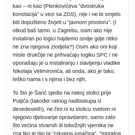
kao – ni kao (Plenkovićeva ”dvostruka
konotacija” u vezi sa ZDS), nije i ne bi smjelo
biti dopušteno živjeti u ”javnom prostoru”. (I
otkud baš tamo, u Zagrebu, osim ako nije
instaliran po logici hajdemo ondje gdje nitko
ne zna njegova zlodjela?) Osim ako oni koji
misle drukčije ne prihvaćaju logiku SPC i ne
oponašaju je u instaliranju i slavljenju vladike
Nikolaja Velimirovića, ali onda, ako je tako,
teško nama i s njima i bez njih.
To što je Šarić sjedio na nekoj stolici prije
Puljića (također ratnog nadbiskupa iz
devedesetih), ne čini ni tu stolicu svetom ni
njegovo djelovanje opravdanim, samo zato
što većina stvarnih ili tobožnjih vjernika ne
zna tko je bio ta ”crkvena junačina”, ”moralna