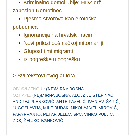
•
Kriminalno domoljublje: HDZ drži
zaposlen Remetinec
•
Pjesma stvorova kao ekološka
pobudnica
•
Ignorancija na hrvatski način
•
Novi prilozi bošnjačkoj mitomaniji
•
Glupost i mi migranti
•
Iz pogreške u pogrešku...
> Svi tekstovi ovog autora
OBJAVLJENO U:
(NE)MIRNA BOSNA
OZNAKE:
(NE)MIRNA BOSNA
,
ALOJZIJE STEPINAC
,
ANDREJ PLENKOVIĆ
,
ANTE PAVELIĆ
,
IVAN EV. ŠARIĆ
,
JUGOSLAVIJA
,
MILE BUDAK
,
NIKOLAJ VELIMIROVIĆ
,
PAPA FRANJO
,
PETAR JELEČ
,
SPC
,
VINKO PULJIĆ
,
ZDS
,
ŽELJKO IVANKOVIĆ