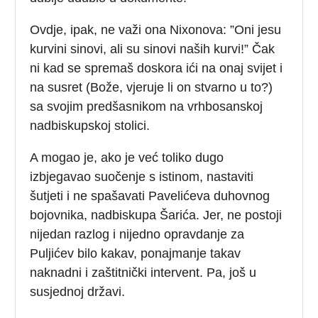
Ovdje, ipak, ne važi ona Nixonova: ”Oni jesu
kurvini sinovi, ali su sinovi naših kurvi!” Čak
ni kad se spremaš doskora ići na onaj svijet i
na susret (Bože, vjeruje li on stvarno u to?)
sa svojim predšasnikom na vrhbosanskoj
nadbiskupskoj stolici.
A mogao je, ako je već toliko dugo
izbjegavao suočenje s istinom, nastaviti
šutjeti i ne spašavati Pavelićeva duhovnog
bojovnika, nadbiskupa Šarića. Jer, ne postoji
nijedan razlog i nijedno opravdanje za
Puljićev bilo kakav, ponajmanje takav
naknadni i zaštitnički intervent. Pa, još u
susjednoj državi.