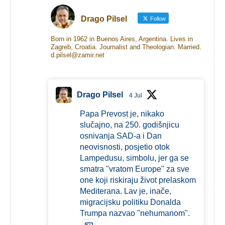
Drago Pilsel
Follow
Born in 1962 in Buenos Aires, Argentina. Lives in
Zagreb, Croatia. Journalist and Theologian. Married.
d.pilsel@zamir.net
Drago Pilsel
4 Jul
Papa Prevost je, nikako
slučajno, na 250. godišnjicu
osnivanja SAD-a i Dan
neovisnosti, posjetio otok
Lampedusu, simbolu, jer ga se
smatra "vratom Europe" za sve
one koji riskiraju život prelaskom
Mediterana. Lav je, inače,
migracijsku politiku Donalda
Trumpa nazvao "nehumanom".