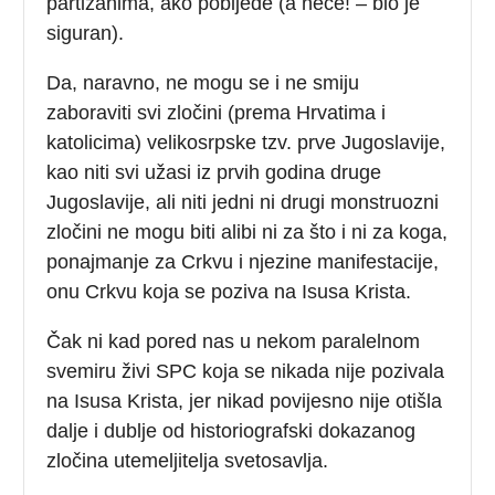
partizanima, ako pobijede (a neće! – bio je
siguran).
Da, naravno, ne mogu se i ne smiju
zaboraviti svi zločini (prema Hrvatima i
katolicima) velikosrpske tzv. prve Jugoslavije,
kao niti svi užasi iz prvih godina druge
Jugoslavije, ali niti jedni ni drugi monstruozni
zločini ne mogu biti alibi ni za što i ni za koga,
ponajmanje za Crkvu i njezine manifestacije,
onu Crkvu koja se poziva na Isusa Krista.
Čak ni kad pored nas u nekom paralelnom
svemiru živi SPC koja se nikada nije pozivala
na Isusa Krista, jer nikad povijesno nije otišla
dalje i dublje od historiografski dokazanog
zločina utemeljitelja svetosavlja.