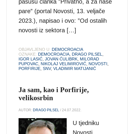
pasusu članka ”Privatno, a za naše
pare” (portal Novosti, 13. veljače
2023.), napisao i ovo: ”Od ostalih
novosti iz sektora […]
OBJAVLJENO U:
DEMOCROACIA
OZNAKE:
DEMOCROACIA
,
DRAGO PILSEL
,
IGOR LASIĆ
,
JOVAN ĆULIBRK
,
MILORAD
PUPOVAC
,
NIKOLAJ VELIMIROVIĆ
,
NOVOSTI
,
PORFIRIJE
,
SNV
,
VLADIMIR MATIJANIĆ
Ja sam, kao i Porfirije,
velikosrbin
AUTOR:
DRAGO PILSEL
/ 24.07.2022.
U tjedniku
Novosti