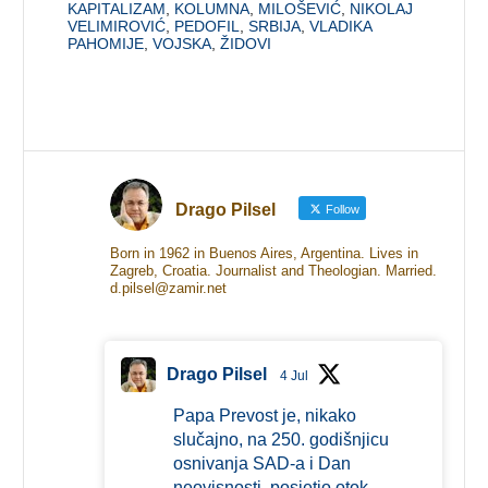
KAPITALIZAM
,
KOLUMNA
,
MILOŠEVIĆ
,
NIKOLAJ
VELIMIROVIĆ
,
PEDOFIL
,
SRBIJA
,
VLADIKA
PAHOMIJE
,
VOJSKA
,
ŽIDOVI
Drago Pilsel
Follow
Born in 1962 in Buenos Aires, Argentina. Lives in
Zagreb, Croatia. Journalist and Theologian. Married.
d.pilsel@zamir.net
Drago Pilsel
4 Jul
Papa Prevost je, nikako
slučajno, na 250. godišnjicu
osnivanja SAD-a i Dan
neovisnosti, posjetio otok