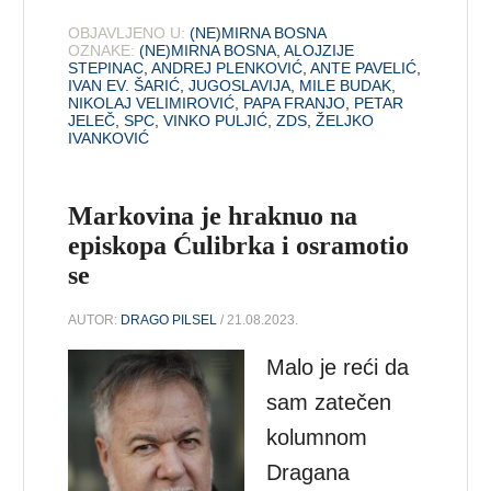
OBJAVLJENO U:
(NE)MIRNA BOSNA
OZNAKE:
(NE)MIRNA BOSNA
,
ALOJZIJE
STEPINAC
,
ANDREJ PLENKOVIĆ
,
ANTE PAVELIĆ
,
IVAN EV. ŠARIĆ
,
JUGOSLAVIJA
,
MILE BUDAK
,
NIKOLAJ VELIMIROVIĆ
,
PAPA FRANJO
,
PETAR
JELEČ
,
SPC
,
VINKO PULJIĆ
,
ZDS
,
ŽELJKO
IVANKOVIĆ
Markovina je hraknuo na
episkopa Ćulibrka i osramotio
se
AUTOR:
DRAGO PILSEL
/ 21.08.2023.
Malo je reći da
sam zatečen
kolumnom
Dragana