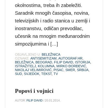
okolnostima, treba ih zabeležiti.
Saradnik mnogih časopisa, novina,
televizijskih i radio stanica u zemlji i
inostranstvu, odličan prevodilac,
učesnik na mnogim međunarodnim
simpozijumima i […]
OBJAVLJENO U:
BELEŽNICA
OZNAKE:
ANTISEMITIZAM
,
AUTOGRAF.HR
,
BELEŽNICA
,
BEOGRAD
,
FILIP DAVID
,
ISTORIJA
,
ISTRAŽITELJ
,
KOLUMNA
,
MIRKO ĐORĐEVIĆ
,
NIKOLAJ VELIMIROVIĆ
,
PISAC
,
SMER
,
SRBIJA
,
SUD
,
SVJEDOK
,
TEKST
,
TV
Popovi i vojnici
AUTOR:
FILIP DAVID
/ 20.01.2014.