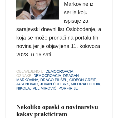
Markovine iz
serije koju
ispisuje za
sarajevski dnevni list Oslobođenje, a
koja se može pronaći na portalu tih
novina jer je objavljena 11. kolovoza
2023. u 16 sati.
OBJAVLJENO U:
DEMOCROACIA
OZNAKE:
DEMOCROACIA
,
DRAGAN
MARKOVINA
,
DRAGO PILSEL
,
GIDEON GREIF
,
JASENOVAC
,
JOVAN ĆULIBRK
,
MILORAD DODIK
,
NIKOLAJ VELIMIROVIĆ
,
PORFIRIJE
Nekoliko opaski o novinarstvu
kakav prakticiram