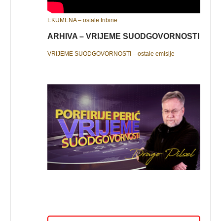
EKUMENA – ostale tribine
ARHIVA – VRIJEME SUODGOVORNOSTI
VRIJEME SUODGOVORNOSTI – ostale emisije