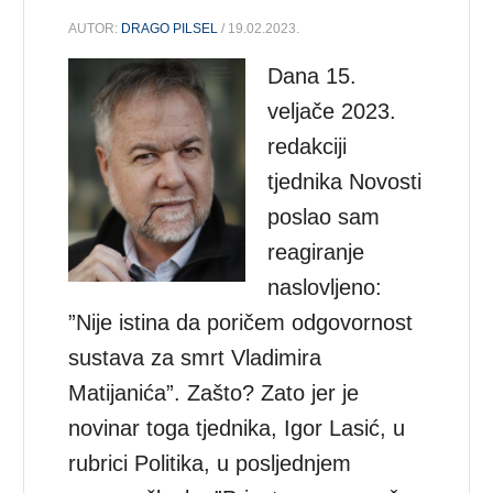
AUTOR:
DRAGO PILSEL
/ 19.02.2023.
Dana 15.
veljače 2023.
redakciji
tjednika Novosti
poslao sam
reagiranje
naslovljeno:
”Nije istina da poričem odgovornost
sustava za smrt Vladimira
Matijanića”. Zašto? Zato jer je
novinar toga tjednika, Igor Lasić, u
rubrici Politika, u posljednjem