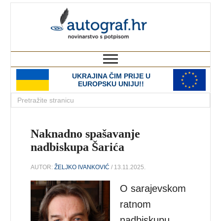
autograf.hr
novinarstvo s potpisom
UKRAJINA ČIM PRIJE U
EUROPSKU UNIJU!!
Naknadno spašavanje
nadbiskupa Šarića
AUTOR:
ŽELJKO IVANKOVIĆ
/ 13.11.2025.
O sarajevskom
ratnom
nadbiskupu