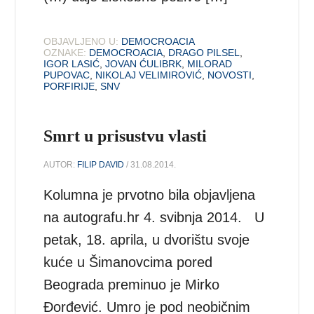
OBJAVLJENO U:
DEMOCROACIA
OZNAKE:
DEMOCROACIA
,
DRAGO PILSEL
,
IGOR LASIĆ
,
JOVAN ĆULIBRK
,
MILORAD
PUPOVAC
,
NIKOLAJ VELIMIROVIĆ
,
NOVOSTI
,
PORFIRIJE
,
SNV
Smrt u prisustvu vlasti
AUTOR:
FILIP DAVID
/ 31.08.2014.
Kolumna je prvotno bila objavljena
na autografu.hr 4. svibnja 2014. U
petak, 18. aprila, u dvorištu svoje
kuće u Šimanovcima pored
Beograda preminuo je Mirko
Đorđević. Umro je pod neobičnim