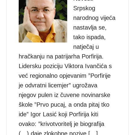
Srpskog
narodnog vijeća
nastavlja se,
tako ispada,
natječaj u
hračkanju na patrijarha Porfirija.
Lidersku poziciju Viktora Ivančića s
već regionalno opjevanim ”Porfirije
je odvratni licemjer” ugrožava
njegov pulen iz čuvene novinarske
škole ”Prvo pucaj, a onda pitaj tko
ide” Igor Lasić koji Porfirija kiti
ovako: ”krivotvoritelj je biografija
(…) daje zlokobne pozive […]