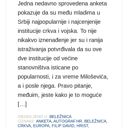
Jedna nedavno sprovedena anketa
pokazuje da su među mladima u
Srbiji najpopularnije i najcenjenije
institucije crkva i vojska. To nije
nikakvo iznenađenje jer su i ranija
istraživanja potvrđivala da su ove
dve institucije od većine
stanovništva isticane po
popularnosti, i za vreme Miloševića,
a i posle njega. Pravo pitanje,
međuim, jeste kako je to moguće
[…]
OBJAVLJENO U:
BELEŽNICA
OZNAKE:
ANKETA
,
AUTOGRAF.HR
,
BELEŽNICA
,
CRKVA
,
EUROPA
,
FILIP DAVID
,
HRIST
,