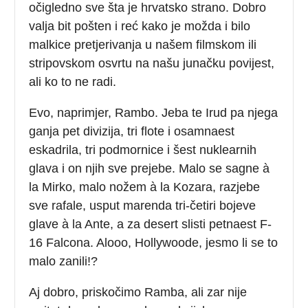
očigledno sve šta je hrvatsko strano. Dobro
valja bit pošten i reć kako je možda i bilo
malkice pretjerivanja u našem filmskom ili
stripovskom osvrtu na našu junačku povijest,
ali ko to ne radi.
Evo, naprimjer, Rambo. Jeba te Irud pa njega
ganja pet divizija, tri flote i osamnaest
eskadrila, tri podmornice i šest nuklearnih
glava i on njih sve prejebe. Malo se sagne à
la Mirko, malo nožem à la Kozara, razjebe
sve rafale, usput marenda tri-četiri bojeve
glave à la Ante, a za desert slisti petnaest F-
16 Falcona. Alooo, Hollywoode, jesmo li se to
malo zanili!?
Aj dobro, priskočimo Ramba, ali zar nije