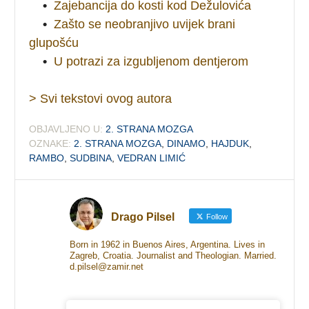
•
Zajebancija do kosti kod Dežulovića
•
Zašto se neobranjivo uvijek brani
glupošću
•
U potrazi za izgubljenom dentjerom
> Svi tekstovi ovog autora
OBJAVLJENO U:
2. STRANA MOZGA
OZNAKE:
2. STRANA MOZGA
,
DINAMO
,
HAJDUK
,
RAMBO
,
SUDBINA
,
VEDRAN LIMIĆ
Drago Pilsel
Follow
Born in 1962 in Buenos Aires, Argentina. Lives in
Zagreb, Croatia. Journalist and Theologian. Married.
d.pilsel@zamir.net