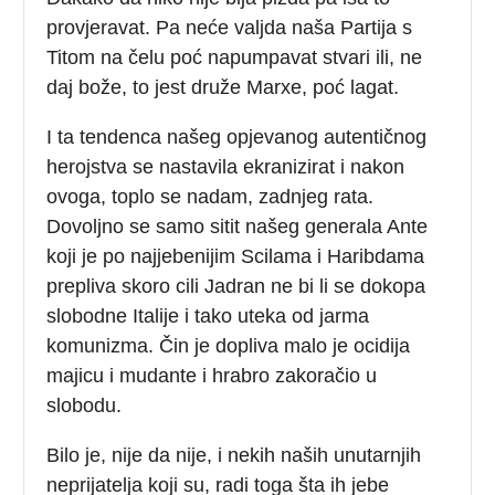
provjeravat. Pa neće valjda naša Partija s
Titom na čelu poć napumpavat stvari ili, ne
daj bože, to jest druže Marxe, poć lagat.
I ta tendenca našeg opjevanog autentičnog
herojstva se nastavila ekranizirat i nakon
ovoga, toplo se nadam, zadnjeg rata.
Dovoljno se samo sitit našeg generala Ante
koji je po najjebenijim Scilama i Haribdama
prepliva skoro cili Jadran ne bi li se dokopa
slobodne Italije i tako uteka od jarma
komunizma. Čin je dopliva malo je ocidija
majicu i mudante i hrabro zakoračio u
slobodu.
Bilo je, nije da nije, i nekih naših unutarnjih
neprijatelja koji su, radi toga šta ih jebe