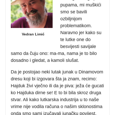
pupama, mi muškići
smo se bavili
ozbiljnijom
problematikom.
Naravno jer kako su
Vedran Limić
te lutke one do
besvijesti savijale
samo da čuju ono: ma-ma, nama je to bilo
dosadno i gledat, a kamoli slušat.
Da je postojao neki lutak junak u Dinamovom
dresu koji bi izgovara šta ja znam, recimo:
Hajduk živi vječno ili da je piva: ježa će gucati
ko Hajduka dirne se! E to bi bila skroz druga
stvar. Ali kako lutkarska industrija u to naše
vrime nije vodila računa o našim sklonostima
onda smo sami izučavali junačku povijest.