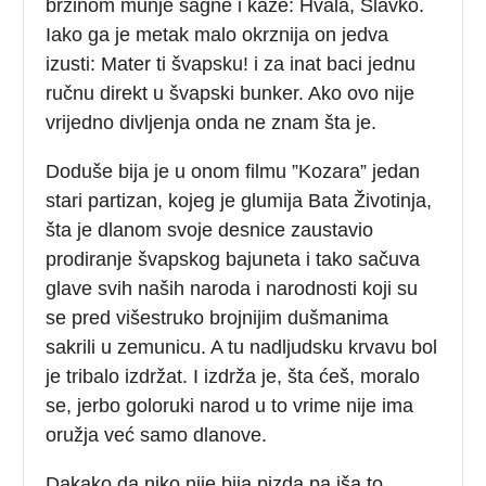
brzinom munje sagne i kaže: Hvala, Slavko.
Iako ga je metak malo okrznija on jedva
izusti: Mater ti švapsku! i za inat baci jednu
ručnu direkt u švapski bunker. Ako ovo nije
vrijedno divljenja onda ne znam šta je.
Doduše bija je u onom filmu ”Kozara” jedan
stari partizan, kojeg je glumija Bata Životinja,
šta je dlanom svoje desnice zaustavio
prodiranje švapskog bajuneta i tako sačuva
glave svih naših naroda i narodnosti koji su
se pred višestruko brojnijim dušmanima
sakrili u zemunicu. A tu nadljudsku krvavu bol
je tribalo izdržat. I izdrža je, šta ćeš, moralo
se, jerbo goloruki narod u to vrime nije ima
oružja već samo dlanove.
Dakako da niko nije bija pizda pa iša to