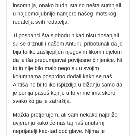
insomnija, onako budni stalno nešta sumnjali
u najdomoljubnije namjere našeg imotskog
redatelja svih redatelja.
Ti pospanci šta slobodu nikad nisu dosanjali
su se drznuli i našem Antunu pribotunali da je
bija toliko zaslijepljen njegovim likom i djelom
da je iša prepumpavat povijesne činjenice. Ni
to in nije bilo malo nego su u svojim
kolumnama posprdno dodali kako se naš
Antiša ne bi toliko ispizdija u bižanju samo da
je ponija pasoš koji je u to vrime ima skoro
svako ko ga je zatražija.
Možda pretjerujem, ali sam nekako najbliže
uvjerenju kako će nas taj naš unutarnji
neprijatelji kad-tad doć glave. Njima je