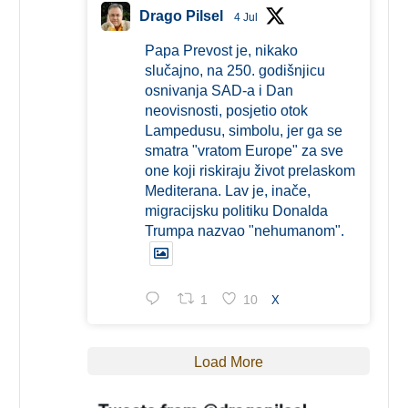
Drago Pilsel
4 Jul
Papa Prevost je, nikako
slučajno, na 250. godišnjicu
osnivanja SAD-a i Dan
neovisnosti, posjetio otok
Lampedusu, simbolu, jer ga se
smatra "vratom Europe" za sve
one koji riskiraju život prelaskom
Mediterana. Lav je, inače,
migracijsku politiku Donalda
Trumpa nazvao "nehumanom".
1
10
X
Load More