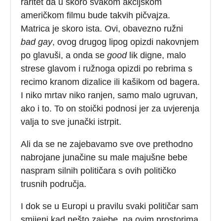
raritet da u skoro svakom akcijskom
američkom filmu bude takvih pičvajza.
Matrica je skoro ista. Ovi, obavezno ružni
bad gay
, ovog drugog lipog opizdi nakovnjem
po glavuši, a onda se
good
lik digne, malo
strese glavom i ružnoga opizdi po rebrima s
recimo kranom dizalice ili kašikom od bagera.
I niko mrtav niko ranjen, samo malo ugruvan,
ako i to. To on stoički podnosi jer za uvjerenja
valja to sve junački istrpit.
Ali da se ne zajebavamo sve ove prethodno
nabrojane junačine su male majušne bebe
naspram silnih političara s ovih političko
trusnih područja.
I dok se u Europi u pravilu svaki političar sam
smijeni kad nešto zajebe, na ovim prostorima