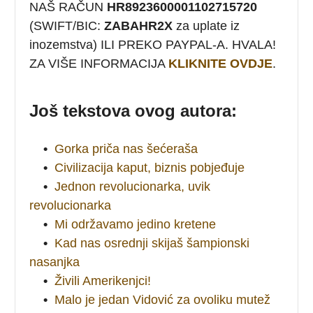
NAŠ RAČUN
HR8923600001102715720
(SWIFT/BIC:
ZABAHR2X
za uplate iz
inozemstva) ILI PREKO PAYPAL-A. HVALA!
ZA VIŠE INFORMACIJA
KLIKNITE OVDJE
.
Još tekstova ovog autora:
•
Gorka priča nas šećeraša
•
Civilizacija kaput, biznis pobjeđuje
•
Jednon revolucionarka, uvik
revolucionarka
•
Mi održavamo jedino kretene
•
Kad nas osrednji skijaš šampionski
nasanjka
•
Živili Amerikenjci!
•
Malo je jedan Vidović za ovoliku mutež