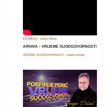
EKUMENA – ostale tribine
ARHIVA – VRIJEME SUODGOVORNOSTI
VRIJEME SUODGOVORNOSTI – ostale emisije