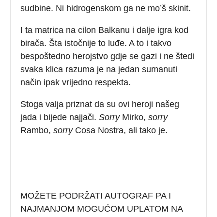
sudbine. Ni hidrogenskom ga ne mo’š skinit.
I ta matrica na cilon Balkanu i dalje igra kod
birača. Šta istočnije to luđe. A to i takvo
bespoštedno herojstvo gdje se gazi i ne štedi
svaka klica razuma je na jedan sumanuti
način ipak vrijedno respekta.
Stoga valja priznat da su ovi heroji našeg
jada i bijede najjači.
Sorry
Mirko,
sorry
Rambo,
sorry
Cosa Nostra, ali tako je.
MOŽETE PODRŽATI AUTOGRAF PA I
NAJMANJOM MOGUĆOM UPLATOM NA