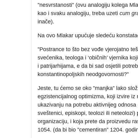
”nesvrstanosti” (ovu analogiju kolega Ml
kao i svaku analogiju, treba uzeti
cum gra
inače).
Na ovo Mlakar upućuje sledeću konstatac
”Postrance to što bez vođe vjerojatno tešk
svećenika, teologa i ‘običnih’ vjernika k
i patrijarhijama, e da bi sad osjetili pot
konstantinopoljskih neodgovornosti?”
Jeste, tu ćemo se oko ”manjka” lako složi
egzistencijalnog optimizma, koji izvire iz
ukazivanju na potrebu aktivnijeg odnosa č
sveštenici, episkopi, teolozi ili neteolo
organizaciju, i koja prete da proizvedu ra
1054. (da bi bio ”cementiran” 1204. godi