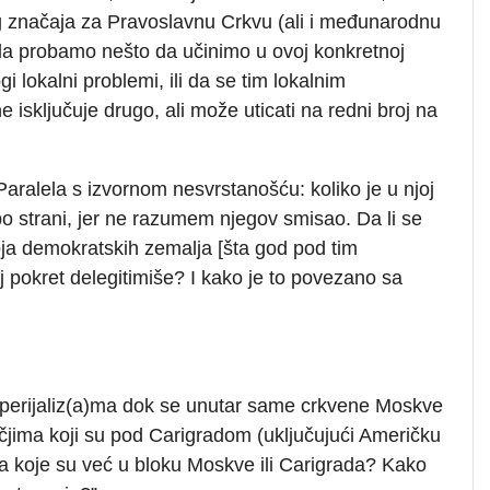
 značaja za Pravoslavnu Crkvu (ali i međunarodnu
 i da probamo nešto da učinimo u ovoj konkretnoj
gi lokalni problemi, ili da se tim lokalnim
e isključuje drugo, ali može uticati na redni broj na
 ”Paralela s izvornom nesvrstanošću: koliko je u njoj
po strani, jer ne razumem njegov smisao. Da li se
roja demokratskih zemalja [šta god pod tim
j pokret delegitimiše? I kako je to povezano sa
imperijaliz(a)ma dok se unutar same crkvene Moskve
ručjima koji su pod Carigradom (uključujući Američku
a koje su već u bloku Moskve ili Carigrada? Kako