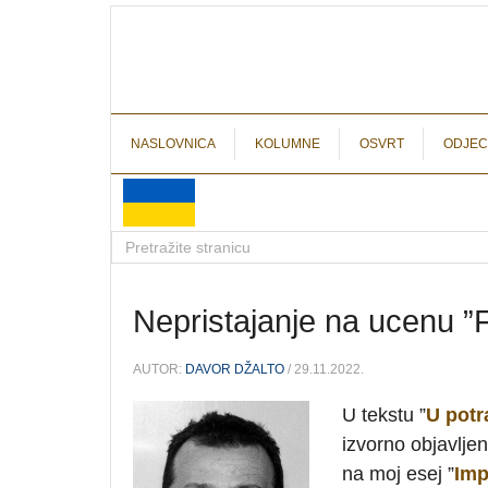
NASLOVNICA
KOLUMNE
OSVRT
ODJEC
Nepristajanje na ucenu ”F
AUTOR:
DAVOR DŽALTO
/ 29.11.2022.
U tekstu ”
U potr
izvorno objavlj
na moj esej ”
Imp