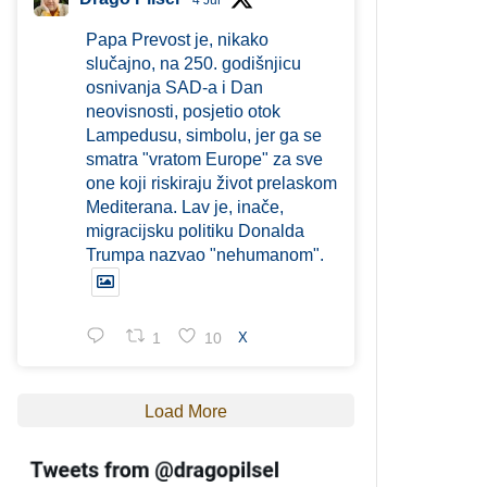
4 Jul
Papa Prevost je, nikako
slučajno, na 250. godišnjicu
osnivanja SAD-a i Dan
neovisnosti, posjetio otok
Lampedusu, simbolu, jer ga se
smatra "vratom Europe" za sve
one koji riskiraju život prelaskom
Mediterana. Lav je, inače,
migracijsku politiku Donalda
Trumpa nazvao "nehumanom".
1
10
X
Load More