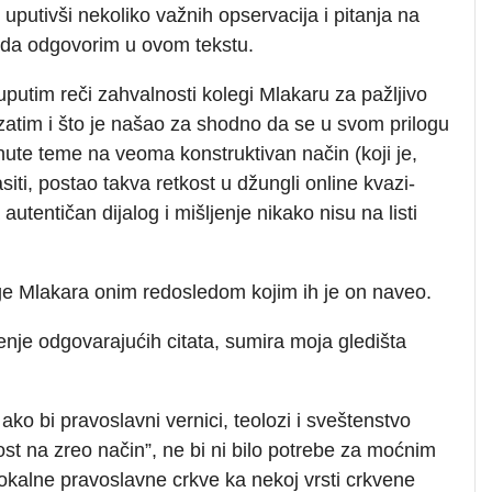
 uputivši nekoliko važnih opservacija i pitanja na
 da odgovorim u ovom tekstu.
uputim reči zahvalnosti kolegi Mlakaru za pažljivo
 zatim i što je našao za shodno da se u svom prilogu
ute teme na veoma konstruktivan način (koji je,
siti, postao takva retkost u džungli online kvazi-
autentičan dijalog i mišljenje nikako nisu na listi
ege Mlakara onim redosledom kojim ih je on naveo.
nje odgovarajućih citata, sumira moja gledišta
ko bi pravoslavni vernici, teolozi i sveštenstvo
st na zreo način”, ne bi ni bilo potrebe za moćnim
lokalne pravoslavne crkve ka nekoj vrsti crkvene