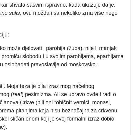
akar shvata sasvim ispravno, kada ukazuje da je,
no salis
, ovu možda i sa nekoliko zrna više nego
iju:
o može djelovati i parohija (župa), nije li manjak
oji promiču slobodu i u svojim parohijama, eparhijama
rebu oslobađati pravoslavlje od moskovsko-
ti. Moja teza je bila izraz mog načelnog
 mog (
real
) pesimizma. Ali se upravo ovde i radi o
lanova Crkve (bili oni ”obični” vernici, monasi,
zi) prema pitanjima koja nisu beznačajna za crkvenu
skol sličan onom koji je svoj formalni izraz dobio
ne).