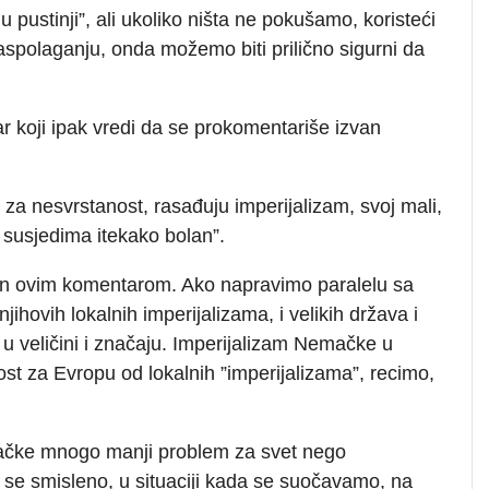
 pustinji”, ali ukoliko ništa ne pokušamo, koristeći
spolaganju, onda možemo biti prilično sigurni da
r koji ipak vredi da se prokomentariše izvan
 za nesvrstanost, rasađuju imperijalizam, svoj mali,
 susjedima itekako bolan”.
ran ovim komentarom. Ako napravimo paralelu sa
ihovih lokalnih imperijalizama, i velikih država i
 u veličini i značaju. Imperijalizam Nemačke u
 za Evropu od lokalnih ”imperijalizama”, recimo,
mačke mnogo manji problem za svet nego
i se smisleno, u situaciji kada se suočavamo, na