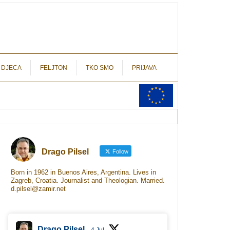
autograf.hr
novinarstvo s potpisom
 DJECA
FELJTON
TKO SMO
PRIJAVA
Drago Pilsel
Follow
Born in 1962 in Buenos Aires, Argentina. Lives in
Zagreb, Croatia. Journalist and Theologian. Married.
d.pilsel@zamir.net
Drago Pilsel