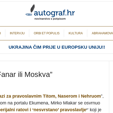
I
INTERVJU
ORBI ET POPULIS
KULTURA
ABRAHAMOVA
UKRAJINA ČIM PRIJE U EUROPSKU UNIJU!!
anar ili Moskva”
azi za pravoslavnim Titom, Naserom i Nehruom
”,
enom na portalu Ekumena, Mirko Mlakar se osvrnuo
erijalni ratovi i ‘nesvrstano’ pravoslavlje
‘
‘ koji je