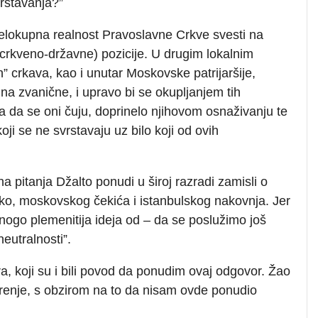
vrstavanja?”
elokupna realnost Pravoslavne Crkve svesti na
(crkveno-državne) pozicije. U drugim lokalnim
h” crkava, kao i unutar Moskovske patrijaršije,
na zvanične, i upravo bi se okupljanjem tih
a da se oni čuju, doprinelo njihovom osnaživanju te
oji se ne svrstavaju uz bilo koji od ovih
na pitanja Džalto ponudi u široj razradi zamisli o
ko, moskovskog čekića i istanbulskog nakovnja. Jer
nogo plemenitija ideja od – da se poslužimo još
utralnosti”.
a, koji su i bili povod da ponudim ovaj odgovor. Žao
overenje, s obzirom na to da nisam ovde ponudio