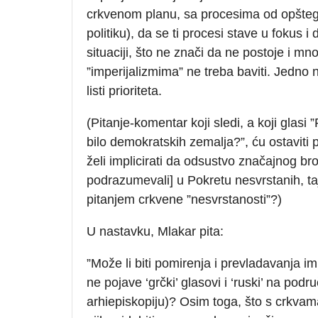
crkvenom planu, sa procesima od opšteg
politiku), da se ti procesi stave u fokus
situaciji, što ne znači da ne postoje i mno
”imperijalizmima” ne treba baviti. Jedno n
listi prioriteta.
(Pitanje-komentar koji sledi, a koji glasi
bilo demokratskih zemalja?”, ću ostaviti 
želi implicirati da odsustvo značajnog b
podrazumevali] u Pokretu nesvrstanih, ta
pitanjem crkvene ”nesvrstanosti”?)
U nastavku, Mlakar pita:
”Može li biti pomirenja i prevladavanja 
ne pojave ‘grčki’ glasovi i ‘ruski’ na pod
arhiepiskopiju)? Osim toga, što s crkvam