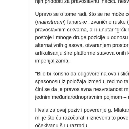
njih pridobiti za pravoslavnu inačicu nes
Upravo se o tome radi, što se ne može c
(
mainstream
) fanarske i zvanične ruske 
pravoslavnim crkvama, ali i unutar ”grčki
postoje i mnoge druge pozicije u odnosu 
alternativnih glasova, otvaranjem prostor
artikulisanju šire platforme stavova onih k
imperijalizama.
”Bilo bi korisno da odgovore na ova i slič
spasonosu iz položaja između, recimo ta
čini se da je pravoslavna nesvrstanost m
jednim međunarodnopravnim pojmom – ne
Hvala za ovaj poziv i poverenje g. Mlakar
mi je što ću razočarati i izneveriti to p
očekivanu širu razradu.