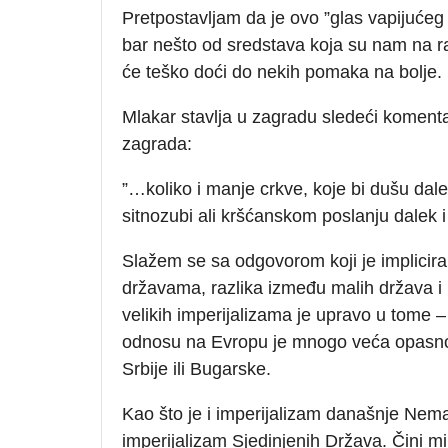
Pretpostavljam da je ovo ”glas vapijućeg u
bar nešto od sredstava koja su nam na ra
će teško doći do nekih pomaka na bolje.
Mlakar stavlja u zagradu sledeći komenta
zagrada:
”…koliko i manje crkve, koje bi dušu dale
sitnozubi ali kršćanskom poslanju dalek i
Slažem se sa odgovorom koji je implici
državama, razlika između malih država i nj
velikih imperijalizama je upravo u tome –
odnosu na Evropu je mnogo veća opasnost
Srbije ili Bugarske.
Kao što je i imperijalizam današnje Ne
imperijalizam Sjedinjenih Država. Čini m