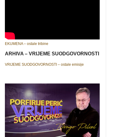
EKUMENA – ostale tribine
ARHIVA – VRIJEME SUODGOVORNOSTI
VRIJEME SUODGOVORNOSTI – ostale emisije