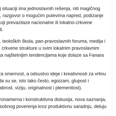
 situaciji ima jednostavnih rešenja, niti magičnog
a, razgovor o mogućim putevima napred, podizanje
oji prevazilaze nacionalne ili lokalno-crkvene
i.
r. teoloških škola, pan-pravoslavnih foruma, medija i
e crkvene strukture u svim lokalnim pravoslavnim
ja najštetnijim tendencijama koje dolaze sa Fanara
 smernost, a odsustvo ideje i kreativnosti za vrlinu
 da su se, isto tako često, egoizam, glupost i
rost, viziju, originalnost i plemenitost).
bronamerna i konstruktivna diskusija, nova saznanja,
đusobnog poverenja kroz produktivnu saradnju, deluju