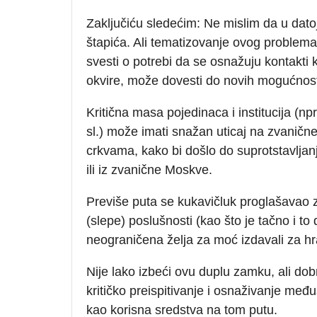
Zaključiću sledećim: Ne mislim da u datoj
štapića. Ali tematizovanje ovog problem
svesti o potrebi da se osnažuju kontakti k
okvire, može dovesti do novih mogućnost
Kritična masa pojedinaca i institucija (np
sl.) može imati snažan uticaj na zvaničn
crkvama, kako bi došlo do suprotstavljan
ili iz zvanične Moskve.
Previše puta se kukavičluk proglašavao za
(slepe) poslušnosti (kao što je tačno i to
neograničena želja za moć izdavali za hrab
Nije lako izbeći ovu duplu zamku, ali do
kritičko preispitivanje i osnaživanje me
kao korisna sredstva na tom putu.