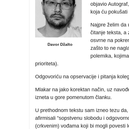
objavio Autograf,
koja ću pokušati
Najpre želim da 
čitanje teksta, a
osvrne na pokren
Davor Džalto
zašto to ne nagla
polemika, kojima 
prioriteta).
Odgovoriću na opservacije i pitanja kol
Mlakar na jako korektan način, uz navođe
izneta u gore pomenutom članku.
U prethodnom tekstu sam izneo tezu da, a
afirmisali ”sopstvenu slobodu i odgovorno
(crkvenim) vođama koji bi mogli povesti 