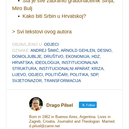
•
Šta je sve zabranio gradonačelnik Sinja,
Miro Bulj
•
Kako biti Srbin u Hrvatskoj?
> Svi tekstovi ovog autora
OBJAVLJENO U:
ODJECI
OZNAKE:
ANDREJ ŠIMIĆ
,
ARNOLD GEHLEN
,
DESNO
,
DOMOLJUBLJE
,
DRUŠTVO
,
EKONOMIJA
,
HDZ
,
HRVATSKA
,
IDEOLOGIJA
,
INSTITUCIONALNA
STRUKTURA
,
INSTITUCIONALNI APARAT
,
KRIZA
,
LIJEVO
,
ODJECI
,
POLITIČARI
,
POLITIKA
,
SDP
,
SVJETONAZOR
,
TRANSFORMACIJA
Drago Pilsel
Follow
Born in 1962 in Buenos Aires, Argentina. Lives in
Zagreb, Croatia. Journalist and Theologian. Married.
d.pilsel@zamir.net