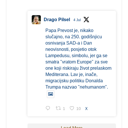
Drago Pilsel
4 Jul
Papa Prevost je, nikako
slučajno, na 250. godišnjicu
osnivanja SAD-a i Dan
neovisnosti, posjetio otok
Lampedusu, simbolu, jer ga se
smatra "vratom Europe" za sve
one koji riskiraju život prelaskom
Mediterana. Lav je, inače,
migracijsku politiku Donalda
Trumpa nazvao "nehumanom".
1
10
X