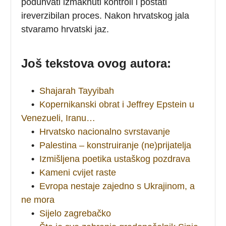
poduhvati izmaknuti kontroli i postati
ireverzibilan proces. Nakon hrvatskog jala
stvaramo hrvatski jaz.
Još tekstova ovog autora:
•
Shajarah Tayyibah
•
Kopernikanski obrat i Jeffrey Epstein u
Venezueli, Iranu…
•
Hrvatsko nacionalno svrstavanje
•
Palestina – konstruiranje (ne)prijatelja
•
Izmišljena poetika ustaškog pozdrava
•
Kameni cvijet raste
•
Evropa nestaje zajedno s Ukrajinom, a
ne mora
•
Sijelo zagrebačko