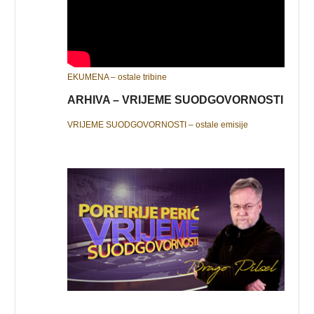
EKUMENA – ostale tribine
ARHIVA – VRIJEME SUODGOVORNOSTI
VRIJEME SUODGOVORNOSTI – ostale emisije