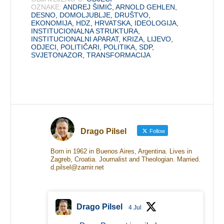
OZNAKE:
ANDREJ ŠIMIĆ
,
ARNOLD GEHLEN
,
DESNO
,
DOMOLJUBLJE
,
DRUŠTVO
,
EKONOMIJA
,
HDZ
,
HRVATSKA
,
IDEOLOGIJA
,
INSTITUCIONALNA STRUKTURA
,
INSTITUCIONALNI APARAT
,
KRIZA
,
LIJEVO
,
ODJECI
,
POLITIČARI
,
POLITIKA
,
SDP
,
SVJETONAZOR
,
TRANSFORMACIJA
Drago Pilsel
Follow
Born in 1962 in Buenos Aires, Argentina. Lives in
Zagreb, Croatia. Journalist and Theologian. Married.
d.pilsel@zamir.net
Drago Pilsel
4 Jul