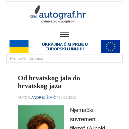
autograf.hr
novinarstvo s potpisom
UKRAJINA ČIM PRIJE U
EUROPSKU UNIJU!!
Od hrvatskog jala do
hrvatskog jaza
AUTOR:
ANDREJ ŠIMIĆ
/ 25.09.2015.
Njemački
suvremeni
filozof (Arnold