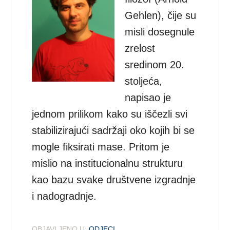
Gehlen), čije su
misli dosegnule
zrelost
sredinom 20.
stoljeća,
napisao je
jednom prilikom kako su iščezli svi
stabilizirajući sadržaji oko kojih bi se
mogle fiksirati mase. Pritom je
mislio na institucionalnu strukturu
kao bazu svake društvene izgradnje
i nadogradnje.
OBJAVLJENO U:
ODJECI