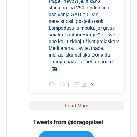
Papa Prevost je, nikako
slučajno, na 250. godišnjicu
osnivanja SAD-a i Dan
neovisnosti, posjetio otok
Lampedusu, simbolu, jer ga se
smatra "vratom Europe" za sve
one koji riskiraju život prelaskom
Mediterana. Lav je, inače,
migracijsku politiku Donalda
Trumpa nazvao "nehumanom".
1
10
X
Load More