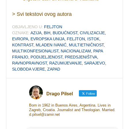
> Svi tekstovi ovog autora
OBJAVLJENO U:
FELJTON
OZNAKE:
AZIJA
,
BIH
,
BUDUĆNOST
,
CIVILIZACIJE
,
EVROPA
,
EVROPSKA UNIJA
,
FELJTON
,
ISTOK
,
KONTRAST
,
MLADEN IVANIĆ
,
MULTIETNIČNOST
,
MULTIKONFESIONALIST
,
NACIONALIZAM
,
PAPA
FRANJO
,
PODIJELJENOST
,
PREDSJENIŠTVA
,
RAVNOPRAVNOST
,
RAZUMIJEVANJE
,
SARAJEVO
,
SLOBODA VJERE
,
ZAPAD
Drago Pilsel
Follow
Born in 1962 in Buenos Aires, Argentina. Lives in
Zagreb, Croatia. Journalist and Theologian. Married.
d.pilsel@zamir.net