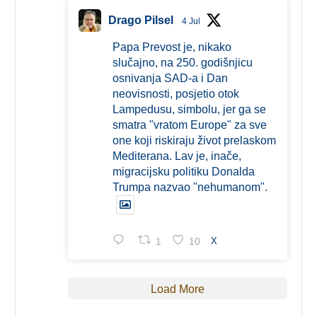
Drago Pilsel
4 Jul
Papa Prevost je, nikako
slučajno, na 250. godišnjicu
osnivanja SAD-a i Dan
neovisnosti, posjetio otok
Lampedusu, simbolu, jer ga se
smatra "vratom Europe" za sve
one koji riskiraju život prelaskom
Mediterana. Lav je, inače,
migracijsku politiku Donalda
Trumpa nazvao "nehumanom".
1
10
X
Load More