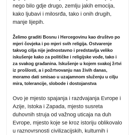
nego bilo gdje drugo, zemlju јаkih emocija,
kako ljubavi i milosrđa, tako i onih drugih,
manje lijepih.
Želimo graditi Bosnu i Hercegovinu kao društvo po
mjeri čovjeka i po mjeri svih religija. Ostvarenje
takvog cilja nije jednostavno i predstavlja vеlikо
iskušеnjе kako za političke i religijske vođe, tako i
za svakog građanina. Iskušеnjе u kојеm svаkој žrtvi
iz prоšlоsti, а i pоžrtvоvаnju nаs živih dаnаs,
mоrаmо dаti smisао u uzајаmnоm služеnju u cilјu
mirа, tolerancije, slоbоdе i dоstојаnstvа
Ovo je mjesto spajanja i razdvajanja Evrope i
Azije, Istoka i Zapada, mjesto susreta
duhovnih struja od važnog uticaja na duh
Evrope, mjesto koje se kroz istoriju oblikovalo
u raznovrsnosti civilizacijskih, kulturnih i