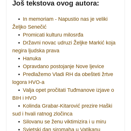
Još tekstova ovog autora:
•
In memoriam - Napustio nas je veliki
Željko Senečić
•
Promicati kulturu milosrđa
•
Državni novac udruzi Željke Markić koja
negira ljudska prava
•
Hanuka
•
Opravdano postojanje Nove ljevice
•
Predlažemo Vladi RH da obešteti žrtve
logora HVO-a
•
Valja opet pročitati Tuđmanove izjave o
BIH i HVO
•
Kolinda Grabar-Kitarović prezire Haški
sud i hvali ratnog zločinca
•
Silovanu se ženu viktimizira i u miru
•
Svjetski dan siromaha u Vatikanu