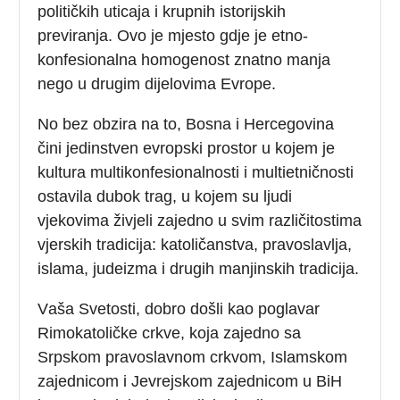
političkih uticaja i krupnih istorijskih
previranja. Ovo je mjesto gdje je etno-
konfesionalna homogenost znatno manja
nego u drugim dijelovima Evrope.
No bez obzira na to, Bosna i Hercegovina
čini jedinstven evropski prostor u kojem je
kultura multikonfesionalnosti i multietničnosti
ostavila dubok trag, u kojem su ljudi
vjekovima živjeli zajedno u svim različitostima
vjerskih tradicija: katoličanstva, pravoslavlja,
islama, judeizma i drugih manjinskih tradicija.
Vаšа Svеtоsti, dоbrо dоšli kао pоglаvаr
Rimоkаtоličkе crkvе, kоја zајеdnо sа
Srpskоm prаvоslаvnоm crkvоm, Islаmskоm
zајеdnicоm i Јеvrејskоm zајеdnicоm u BiH