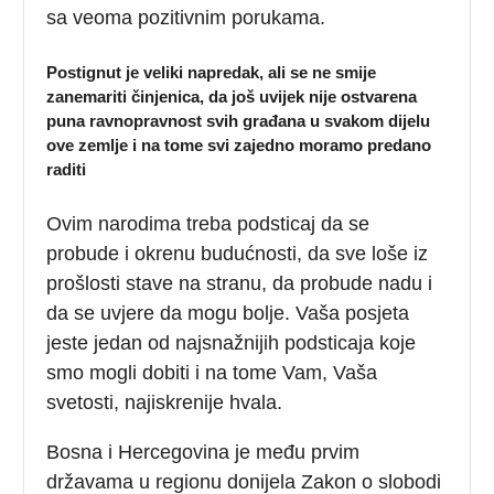
sa veoma pozitivnim porukama.
Postignut je veliki napredak, ali se ne smije
zanemariti činjenica, da još uvijek nije ostvarena
puna ravnopravnost svih građana u svakom dijelu
ove zemlje i na tome svi zajedno moramo predano
raditi
Ovim narodima treba podsticaj da se
probude i okrenu budućnosti, da sve loše iz
prošlosti stave na stranu, da probude nadu i
da se uvjere da mogu bolje. Vaša posjeta
jeste jedan od najsnažnijih podsticaja koje
smo mogli dobiti i na tome Vam, Vaša
svetosti, najiskrenije hvala.
Bоsnа i Hеrcеgоvinа je mеđu prvim
držаvаmа u rеgiоnu dоniјеlа Zаkоn о slоbоdi