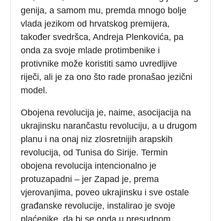
genija, a samom mu, premda mnogo bolje
vlada jezikom od hrvatskog premijera,
također svedršca, Andreja Plenkovića, pa
onda za svoje mlade protimbenike i
protivnike može koristiti samo uvredljive
riječi, ali je za ono što rade pronašao jezični
model.
Obojena revolucija je, naime, asocijacija na
ukrajinsku narančastu revoluciju, a u drugom
planu i na onaj niz zlosretnijih arapskih
revolucija, od Tunisa do Sirije. Termin
obojena revolucija intencionalno je
protuzapadni – jer Zapad je, prema
vjerovanjima, poveo ukrajinsku i sve ostale
građanske revolucije, instalirao je svoje
plaćenike, da bi se onda u presudnom