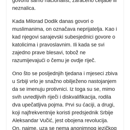
govoriti samo nacionalist, zaraćeno čeljade ili
neznalica.
Kada Milorad Dodik danas govori o
muslimanima, on označava neprijatelja. Kao i
kad njegovi sarajevski subesjednici govore o
katolicima i pravoslavnim. Ili kada se svi
zajedno prave blesavi, tobož ne
razumijevajući o čemu je ovdje riječ.
Ono što se posljednjih tjedana i mjeseci zbiva
u Srbiji vrlo je snažno obilježeno nastojanjem
da se imenuju protivnici. Iz toga su se, mimo
svih uvredljivih riječi i diskvalifikacija, rodila
dva upečatljiva pojma. Prvi su ćaciji, a drugi,
koji najfrekventnije koristi predsjednik Srbije
Aleksandar Vučić, jest obojena revolucija.
On, naime, uza se nema anonimnog jezičkog