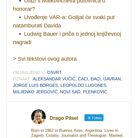
•
Ulazi li Malkovicheva putovnica u
honorar?
•
Uvođenje VAR-a: Golijat će svaki put
natamburati Davida
•
Ludwig Bauer i priča o jednoj književnoj
nagradi
> Svi tekstovi ovog autora
OBJAVLJENO U:
OSVRT
OZNAKE:
ALEKSANDAR VUČIĆ
,
ĆACI
,
ĐACI
,
GAVRAN
,
JORGE LUIS BORGES
,
LEOPOLDO LUGONES
,
MILJENKO JERGOVIĆ
,
NOVI SAD
,
PLENKOVIĆ
Drago Pilsel
Follow
Born in 1962 in Buenos Aires, Argentina. Lives in
Zagreb, Croatia. Journalist and Theologian. Married.