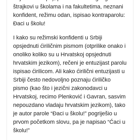
štrajkovi u školama i na fakultetima, neznani
konfident, režimu odan, ispisao kontraparolu:
Đaci u školu!
I kako su režimski konfidenti u Srbiji
opsjednuti ćiriličnim pismom (otprilike onako i
onoliko koliko su u Hrvatskoj opsjednuti
hrvatskim jezikom), rečeni je entuzijast parolu
ispisao ćirilicom. Ali kako ćirilični entuzijasti u
Srbiji često nedovoljno poznaju ćiriličko
pismo (kao što i jezični zakonodavci u
Hrvatskoj, recimo Plenković i Gavran, sasvim
nepouzdano vladaju hrvatskim jezikom), tako
je autor parole “Đaci u školu!” pogriješio u
prvom početkom slovu, pa je napisao “Ćaci u
školu!”