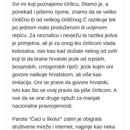
Svi mi koji poznajemo ćirilicu, čitamo je, a
ponekad i pišemo njome, znamo da se veliko
ćirilično Đ od velikog ćiriličnog Ć razlikuje tek
po jednom malo produženom ili uvijenom
repiću. Za neznalicu i nevježu ta razlika jedva
je primjetna, ali je za onog tko ćirilicom vlada
kolosalna. Isto kao kad slušate nekog od ovih
koji bi da brane hrvatski jezik od srpskih,
bosanskih, crnogorskih riječi: jezik kojim oni
govore nalikuje hrvatskom, ali više kao
imitacija. Oni se prave da govore hrvatski,
isto kao što se ovaj pravio da piše ćirilicom. A
sve da se one druge optuži za manjak
nacionalne pravovjernosti.
Parola “Ćaci u školu!” zatim je obigrala
društvene mreže i internet, najprije kao neka