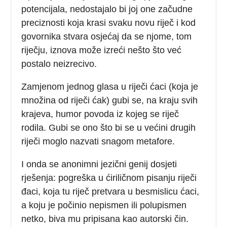
potencijala, nedostajalo bi joj one začudne
preciznosti koja krasi svaku novu riječ i kod
govornika stvara osjećaj da se njome, tom
riječju, iznova može izreći nešto što već
postalo neizrecivo.
Zamjenom jednog glasa u riječi ćaci (koja je
množina od riječi ćak) gubi se, na kraju svih
krajeva, humor povoda iz kojeg se riječ
rodila. Gubi se ono što bi se u većini drugih
riječi moglo nazvati snagom metafore.
I onda se anonimni jezični genij dosjeti
rješenja: pogreška u ćiriličnom pisanju riječi
đaci, koja tu riječ pretvara u besmislicu ćaci,
a koju je počinio nepismen ili polupismen
netko, biva mu pripisana kao autorski čin.