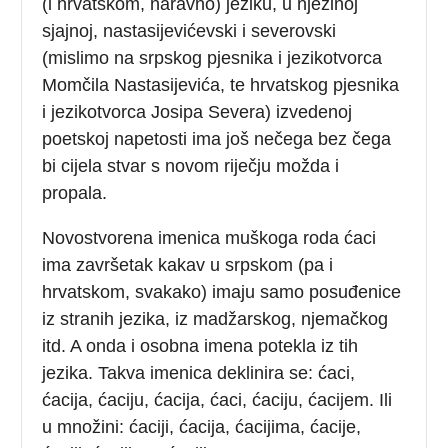
(i hrvatskom, naravno) jeziku, u njezinoj
sjajnoj, nastasijevićevski i severovski
(mislimo na srpskog pjesnika i jezikotvorca
Momčila Nastasijevića, te hrvatskog pjesnika
i jezikotvorca Josipa Severa) izvedenoj
poetskoj napetosti ima još nečega bez čega
bi cijela stvar s novom riječju možda i
propala.
Novostvorena imenica muškoga roda ćaci
ima završetak kakav u srpskom (pa i
hrvatskom, svakako) imaju samo posuđenice
iz stranih jezika, iz madžarskog, njemačkog
itd. A onda i osobna imena potekla iz tih
jezika. Takva imenica deklinira se: ćaci,
ćacija, ćaciju, ćacija, ćaci, ćaciju, ćacijem. Ili
u množini: ćaciji, ćacija, ćacijima, ćacije,