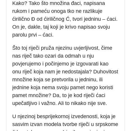
Kako? Tako što množina đaci, napisana
rukom i pameću onoga tko ne razlikuje
ćirilično Đ od ćiriličnog Ć, tvori jedninu – ćaci.
On je, dakle, taj koji je krivo napisao svoju
parolu prvi – ćaci.
Što toj riječi pruža njezinu uvjerljivost, čime
nas riječ tako ozari da odmah u nju
povjerujemo i počinjemo je izgovarati kao
onu riječ koja nam je nedostajala? Duhovitost
množine koja se pretvorila u jedninu, ili
jednine koja nema svoju pamet nego koristi
pamet množine? Da, to je kod riječi ćaci
upečatljivo i važno. Ali to nikako nije sve.
U njezinoj besprijekornoj izvedenosti, koja je
sasvim izvan modela tvorbe riječi u srpskome