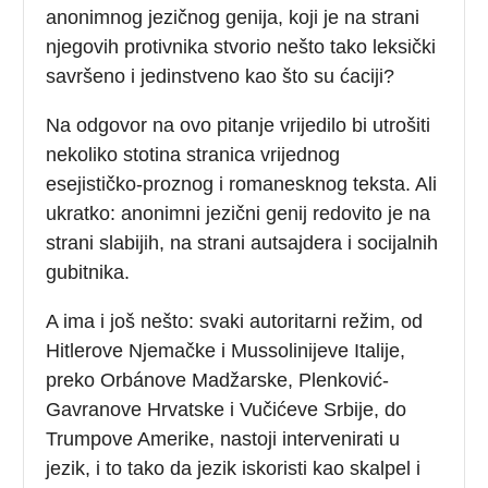
anonimnog jezičnog genija, koji je na strani
njegovih protivnika stvorio nešto tako leksički
savršeno i jedinstveno kao što su ćaciji?
Na odgovor na ovo pitanje vrijedilo bi utrošiti
nekoliko stotina stranica vrijednog
esejističko-proznog i romanesknog teksta. Ali
ukratko: anonimni jezični genij redovito je na
strani slabijih, na strani autsajdera i socijalnih
gubitnika.
A ima i još nešto: svaki autoritarni režim, od
Hitlerove Njemačke i Mussolinijeve Italije,
preko Orbánove Madžarske, Plenković-
Gavranove Hrvatske i Vučićeve Srbije, do
Trumpove Amerike, nastoji intervenirati u
jezik, i to tako da jezik iskoristi kao skalpel i