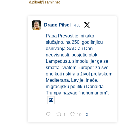
d.pilsel@zamir.net
Drago Pilsel
4 Jul
Papa Prevost je, nikako
slučajno, na 250. godišnjicu
osnivanja SAD-a i Dan
neovisnosti, posjetio otok
Lampedusu, simbolu, jer ga se
smatra "vratom Europe" za sve
one koji riskiraju život prelaskom
Mediterana. Lav je, inače,
migracijsku politiku Donalda
Trumpa nazvao "nehumanom".
1
10
X