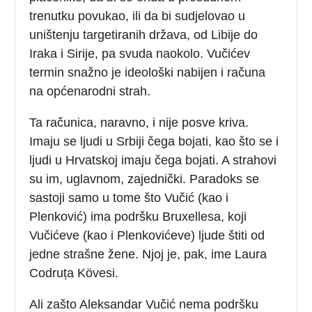
trenutku povukao, ili da bi sudjelovao u
uništenju targetiranih država, od Libije do
Iraka i Sirije, pa svuda naokolo. Vučićev
termin snažno je ideološki nabijen i računa
na općenarodni strah.
Ta računica, naravno, i nije posve kriva.
Imaju se ljudi u Srbiji čega bojati, kao što se i
ljudi u Hrvatskoj imaju čega bojati. A strahovi
su im, uglavnom, zajednički. Paradoks se
sastoji samo u tome što Vučić (kao i
Plenković) ima podršku Bruxellesa, koji
Vučićeve (kao i Plenkovićeve) ljude štiti od
jedne strašne žene. Njoj je, pak, ime Laura
Codruța Kövesi.
Ali zašto Aleksandar Vučić nema podršku