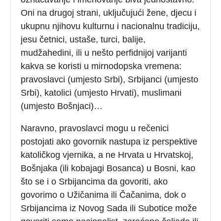
Oni na drugoj strani, uključujući žene, djecu i
ukupnu njihovu kulturnu i nacionalnu tradiciju,
jesu četnici, ustaše, turci, balije,
mudžahedini, ili u nešto perfidnijoj varijanti
kakva se koristi u mirnodopska vremena:
pravoslavci (umjesto Srbi), Srbijanci (umjesto
Srbi), katolici (umjesto Hrvati), muslimani
(umjesto Bošnjaci)…
Naravno, pravoslavci mogu u rečenici
postojati ako govornik nastupa iz perspektive
katoličkog vjernika, a ne Hrvata u Hrvatskoj,
Bošnjaka (ili kobajagi Bosanca) u Bosni, kao
što se i o Srbijancima da govoriti, ako
govorimo o Užičanima ili Čačanima, dok o
Srbijancima iz Novog Sada ili Subotice može