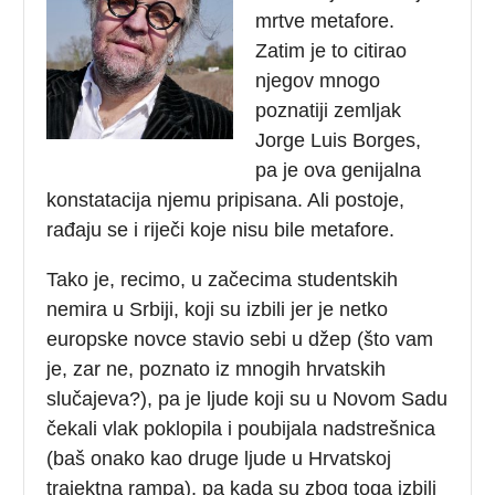
mrtve metafore.
Zatim je to citirao
njegov mnogo
poznatiji zemljak
Jorge Luis Borges,
pa je ova genijalna
konstatacija njemu pripisana. Ali postoje,
rađaju se i riječi koje nisu bile metafore.
Tako je, recimo, u začecima studentskih
nemira u Srbiji, koji su izbili jer je netko
europske novce stavio sebi u džep (što vam
je, zar ne, poznato iz mnogih hrvatskih
slučajeva?), pa je ljude koji su u Novom Sadu
čekali vlak poklopila i poubijala nadstrešnica
(baš onako kao druge ljude u Hrvatskoj
trajektna rampa), pa kada su zbog toga izbili