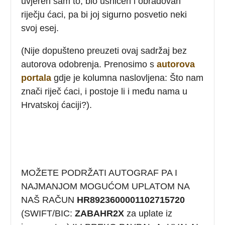
uvjeren sam to, bio ushićen i obradovan
riječju ćaci, pa bi joj sigurno posvetio neki
svoj esej.
(Nije dopušteno preuzeti ovaj sadržaj bez
autorova odobrenja. Prenosimo s
autorova
portala
gdje je kolumna naslovljena: Što nam
znači riječ ćaci, i postoje li i među nama u
Hrvatskoj ćaciji?).
MOŽETE PODRŽATI AUTOGRAF PA I
NAJMANJOM MOGUĆOM UPLATOM NA
NAŠ RAČUN
HR8923600001102715720
(SWIFT/BIC:
ZABAHR2X
za uplate iz