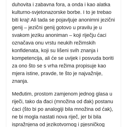
duhovita i zabavna fora, a onda i kao alatka
kulturno-svjetonazorske borbe. I to je trebao
biti kraj! Ali tada se pojavljuje anonimni jezični
genij – jezični genij gotovo u pravilu je u
svakom jeziku anoniman – koji riječju ćaci
označava onu vrstu neukih režimskih
konfidenata, koji su lišeni svih znanja i
kompetencija, ali će se uvijek i posvuda boriti
za ono što se s vrha režima propisuje kao
mjera istine, pravde, te što je najvažnije,
znanja.
Međutim, prostom zamjenom jednog glasa u
riječi, tako da đaci (množina od đak) postanu
ćaci (što bi po analogiji bila množina od ćak),
ne bi mogla nastati nova riječ, jer bi bila
ispražnjena od jezikotvornog i pjesničkog