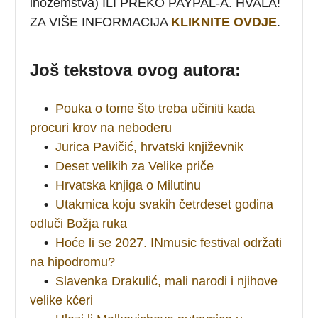
inozemstva) ILI PREKO PAYPAL-A. HVALA!
ZA VIŠE INFORMACIJA
KLIKNITE OVDJE
.
Još tekstova ovog autora:
•
Pouka o tome što treba učiniti kada
procuri krov na neboderu
•
Jurica Pavičić, hrvatski književnik
•
Deset velikih za Velike priče
•
Hrvatska knjiga o Milutinu
•
Utakmica koju svakih četrdeset godina
odluči Božja ruka
•
Hoće li se 2027. INmusic festival održati
na hipodromu?
•
Slavenka Drakulić, mali narodi i njihove
velike kćeri