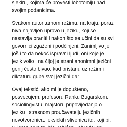
sjekiru, kojima će provesti lobotomiju nad
svojim podanicima.
Svakom autoritarnom režimu, na kraju, poraz
biva najavljen upravo u jeziku, koji se
nastavlja braniti i nakon što se učini da su svi
govornici zgaženi i podčinjeni. Zanimljivo je
još i to da nekoć ispravni ljudi, oni koje je
jezik volio i na čijoj je strani anonimni jezični
genij često bivao, kad pristanu uz režim i
diktaturu gube svoj jezični dar.
Ovaj tekstić, ako mi je dopušteno,
posvećujem, profesoru Ranku Bugarskom,
sociolingvistu, majstoru pripovijedanja o
jeziku i strasnom proučavatelju jezičnih
novotvorenica, leksičkih slivenica itd, koji bi,