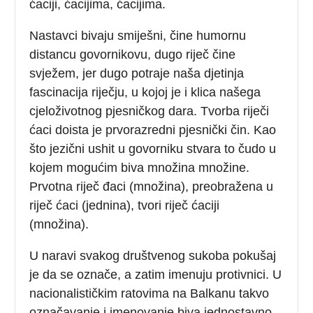
ćaciji, ćacijima, ćacijima.
Nastavci bivaju smiješni, čine humornu
distancu govornikovu, dugo riječ čine
svježem, jer dugo potraje naša djetinja
fascinacija riječju, u kojoj je i klica našega
cjeloživotnog pjesničkog dara. Tvorba riječi
ćaci doista je prvorazredni pjesnički čin. Kao
što jezični ushit u govorniku stvara to čudo u
kojem mogućim biva množina množine.
Prvotna riječ đaci (množina), preobražena u
riječ ćaci (jednina), tvori riječ ćaciji
(množina).
U naravi svakog društvenog sukoba pokušaj
je da se označe, a zatim imenuju protivnici. U
nacionalističkim ratovima na Balkanu takvo
označavanje i imenovanje biva jednostavno.