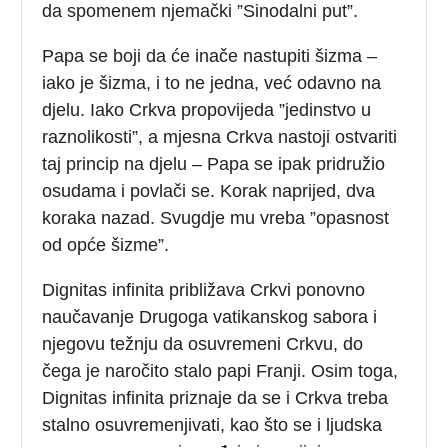
da spomenem njemački ”Sinodalni put”.
Papa se boji da će inače nastupiti šizma –
iako je šizma, i to ne jedna, već odavno na
djelu. Iako Crkva propovijeda ”jedinstvo u
raznolikosti”, a mjesna Crkva nastoji ostvariti
taj princip na djelu – Papa se ipak pridružio
osudama i povlači se. Korak naprijed, dva
koraka nazad. Svugdje mu vreba ”opasnost
od opće šizme”.
Dignitas infinita približava Crkvi ponovno
naučavanje Drugoga vatikanskog sabora i
njegovu težnju da osuvremeni Crkvu, do
čega je naročito stalo papi Franji. Osim toga,
Dignitas infinita priznaje da se i Crkva treba
stalno osuvremenjivati, kao što se i ljudska