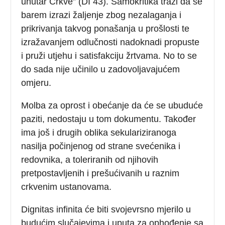
unutar Crkve” (DI 43). Samokritika traži da se
barem izrazi žaljenje zbog nezalaganja i
prikrivanja takvog ponašanja u prošlosti te
izražavanjem odlučnosti nadoknadi propuste
i pruži utjehu i satisfakciju žrtvama. No to se
do sada nije učinilo u zadovoljavajućem
omjeru.
Molba za oprost i obećanje da će se ubuduće
paziti, nedostaju u tom dokumentu. Također
ima još i drugih oblika sekulariziranoga
nasilja počinjenog od strane svećenika i
redovnika, a toleriranih od njihovih
pretpostavljenih i prešućivanih u raznim
crkvenim ustanovama.
Dignitas infinita će biti svojevrsno mjerilo u
budućim slučajevima i uputa za ophođenje sa