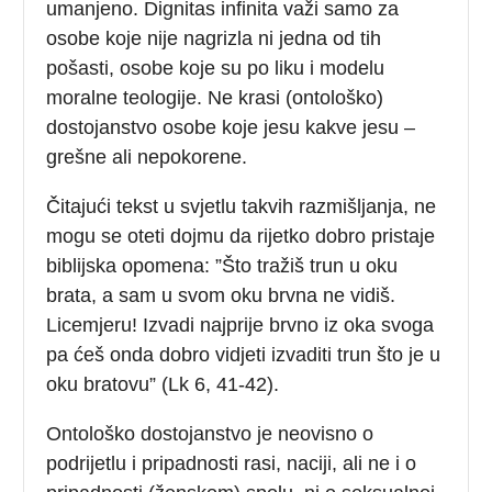
umanjeno. Dignitas infinita važi samo za
osobe koje nije nagrizla ni jedna od tih
pošasti, osobe koje su po liku i modelu
moralne teologije. Ne krasi (ontološko)
dostojanstvo osobe koje jesu kakve jesu –
grešne ali nepokorene.
Čitajući tekst u svjetlu takvih razmišljanja, ne
mogu se oteti dojmu da rijetko dobro pristaje
biblijska opomena: ”Što tražiš trun u oku
brata, a sam u svom oku brvna ne vidiš.
Licemjeru! Izvadi najprije brvno iz oka svoga
pa ćeš onda dobro vidjeti izvaditi trun što je u
oku bratovu” (Lk 6, 41-42).
Ontološko dostojanstvo je neovisno o
podrijetlu i pripadnosti rasi, naciji, ali ne i o