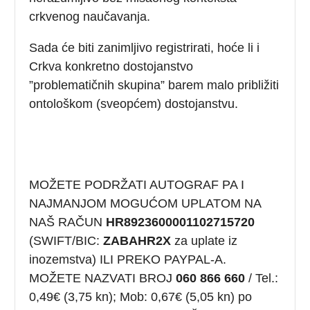
crkvenog naučavanja.
Sada će biti zanimljivo registrirati, hoće li i
Crkva konkretno dostojanstvo
”problematičnih skupina” barem malo približiti
ontološkom (sveopćem) dostojanstvu.
MOŽETE PODRŽATI AUTOGRAF PA I
NAJMANJOM MOGUĆOM UPLATOM NA
NAŠ RAČUN
HR8923600001102715720
(SWIFT/BIC:
ZABAHR2X
za uplate iz
inozemstva) ILI PREKO PAYPAL-A.
MOŽETE NAZVATI BROJ
060 866 660
/ Tel.:
0,49€ (3,75 kn); Mob: 0,67€ (5,05 kn) po