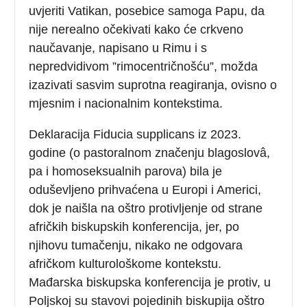
uvjeriti Vatikan, posebice samoga Papu, da
nije nerealno očekivati kako će crkveno
naučavanje, napisano u Rimu i s
nepredvidivom ”rimocentričnošću”, možda
izazivati sasvim suprotna reagiranja, ovisno o
mjesnim i nacionalnim kontekstima.
Deklaracija Fiducia supplicans iz 2023.
godine (o pastoralnom značenju blagoslovâ,
pa i homoseksualnih parova) bila je
oduševljeno prihvaćena u Europi i Americi,
dok je naišla na oštro protivljenje od strane
afričkih biskupskih konferencija, jer, po
njihovu tumačenju, nikako ne odgovara
afričkom kulturološkome kontekstu.
Mađarska biskupska konferencija je protiv, u
Poljskoj su stavovi pojedinih biskupija oštro