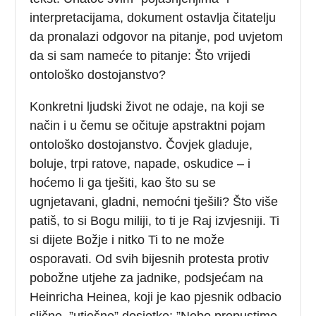
interpretacijama, dokument ostavlja čitatelju
da pronalazi odgovor na pitanje, pod uvjetom
da si sam nameće to pitanje: Što vrijedi
ontološko dostojanstvo?
Konkretni ljudski život ne odaje, na koji se
način i u čemu se očituje apstraktni pojam
ontološko dostojanstvo. Čovjek gladuje,
boluje, trpi ratove, napade, oskudice – i
hoćemo li ga tješiti, kao što su se
ugnjetavani, gladni, nemoćni tješili? Što više
patiš, to si Bogu miliji, to ti je Raj izvjesniji. Ti
si dijete Božje i nitko Ti to ne može
osporavati. Od svih bijesnih protesta protiv
pobožne utjehe za jadnike, podsjećam na
Heinricha Heinea, koji je kao pjesnik odbacio
slične, ”utješne” dosjetke: ”Nebo prepustimo