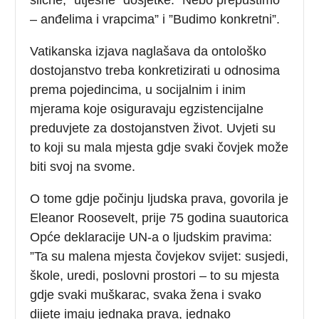
– anđelima i vrapcima” i ”Budimo konkretni”.
Vatikanska izjava naglašava da ontološko
dostojanstvo treba konkretizirati u odnosima
prema pojedincima, u socijalnim i inim
mjerama koje osiguravaju egzistencijalne
preduvjete za dostojanstven život. Uvjeti su
to koji su mala mjesta gdje svaki čovjek može
biti svoj na svome.
O tome gdje počinju ljudska prava, govorila je
Eleanor Roosevelt, prije 75 godina suautorica
Opće deklaracije UN-a o ljudskim pravima:
”Ta su malena mjesta čovjekov svijet: susjedi,
škole, uredi, poslovni prostori – to su mjesta
gdje svaki muškarac, svaka žena i svako
dijete imaju jednaka prava, jednako