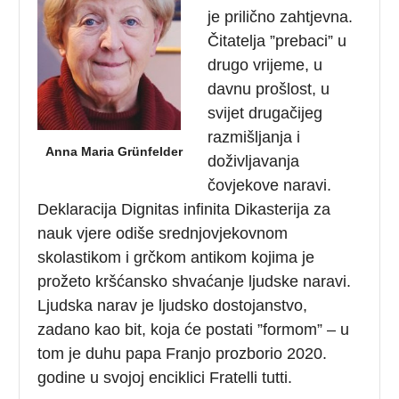
je prilično zahtjevna.
Čitatelja ”prebaci” u
drugo vrijeme, u
davnu prošlost, u
svijet drugačijeg
razmišljanja i
Anna Maria Grünfelder
doživljavanja
čovjekove naravi.
Deklaracija Dignitas infinita Dikasterija za
nauk vjere odiše srednjovjekovnom
skolastikom i grčkom antikom kojima je
prožeto kršćansko shvaćanje ljudske naravi.
Ljudska narav je ljudsko dostojanstvo,
zadano kao bit, koja će postati ”formom” – u
tom je duhu papa Franjo prozborio 2020.
godine u svojoj enciklici Fratelli tutti.