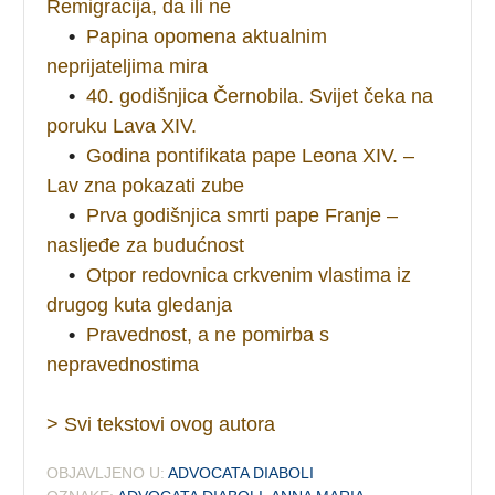
Remigracija, da ili ne
•
Papina opomena aktualnim
neprijateljima mira
•
40. godišnjica Černobila. Svijet čeka na
poruku Lava XIV.
•
Godina pontifikata pape Leona XIV. –
Lav zna pokazati zube
•
Prva godišnjica smrti pape Franje –
nasljeđe za budućnost
•
Otpor redovnica crkvenim vlastima iz
drugog kuta gledanja
•
Pravednost, a ne pomirba s
nepravednostima
> Svi tekstovi ovog autora
OBJAVLJENO U:
ADVOCATA DIABOLI