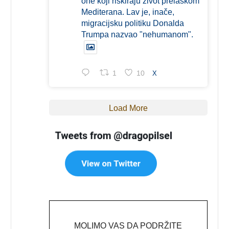
one koji riskiraju život prelaskom
Mediterana. Lav je, inače,
migracijsku politiku Donalda
Trumpa nazvao "nehumanom".
1
10
X
Load More
MOLIMO VAS DA PODRŽITE