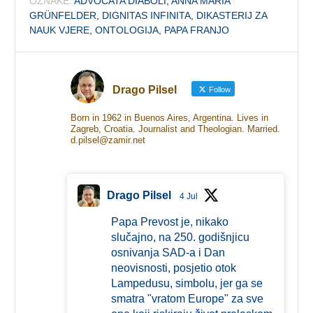
OZNAKE:
ADVOCATA DIABOLI
,
ANNA MARIA
GRÜNFELDER
,
DIGNITAS INFINITA
,
DIKASTERIJ ZA
NAUK VJERE
,
ONTOLOGIJA
,
PAPA FRANJO
Drago Pilsel
Follow
Born in 1962 in Buenos Aires, Argentina. Lives in
Zagreb, Croatia. Journalist and Theologian. Married.
d.pilsel@zamir.net
Drago Pilsel
4 Jul
Papa Prevost je, nikako
slučajno, na 250. godišnjicu
osnivanja SAD-a i Dan
neovisnosti, posjetio otok
Lampedusu, simbolu, jer ga se
smatra "vratom Europe" za sve