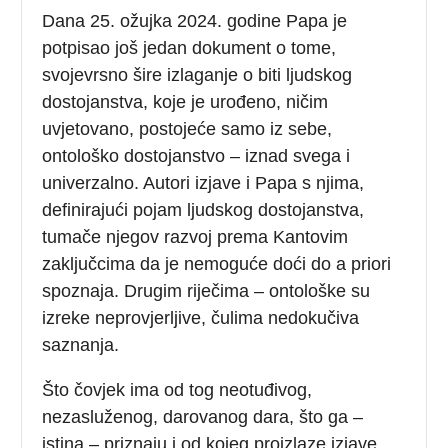
Dana 25. ožujka 2024. godine Papa je
potpisao još jedan dokument o tome,
svojevrsno šire izlaganje o biti ljudskog
dostojanstva, koje je urođeno, ničim
uvjetovano, postojeće samo iz sebe,
ontološko dostojanstvo – iznad svega i
univerzalno. Autori izjave i Papa s njima,
definirajući pojam ljudskog dostojanstva,
tumače njegov razvoj prema Kantovim
zaključcima da je nemoguće doći do a priori
spoznaja. Drugim riječima – ontološke su
izreke neprovjerljive, čulima nedokučiva
saznanja.
Što čovjek ima od tog neotuđivog,
nezasluženog, darovanog dara, što ga –
istina – priznaju i od kojeg proizlaze izjave,