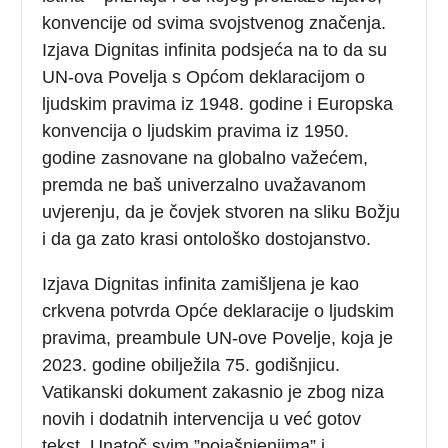
konvencije od svima svojstvenog značenja.
Izjava Dignitas infinita podsjeća na to da su
UN-ova Povelja s Općom deklaracijom o
ljudskim pravima iz 1948. godine i Europska
konvencija o ljudskim pravima iz 1950.
godine zasnovane na globalno važećem,
premda ne baš univerzalno uvažavanom
uvjerenju, da je čovjek stvoren na sliku Božju
i da ga zato krasi ontološko dostojanstvo.
Izjava Dignitas infinita zamišljena je kao
crkvena potvrda Opće deklaracije o ljudskim
pravima, preambule UN-ove Povelje, koja je
2023. godine obilježila 75. godišnjicu.
Vatikanski dokument zakasnio je zbog niza
novih i dodatnih intervencija u već gotov
tekst. Unatoč svim ”pojašnjenjima” i