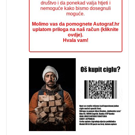
društvo i da ponekad valja htjeti i
nemoguće kako bismo dosegnuli
moguće.
Molimo vas da pomognete Autograf.hr
uplatom priloga na naš račun (kliknite
ovdje).
Hvala vam!