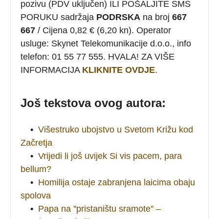
pozivu (PDV uključen) ILI POŠALJITE SMS
PORUKU sadržaja
PODRSKA
na broj
667
667
/ Cijena 0,82 € (6,20 kn). Operator
usluge: Skynet Telekomunikacije d.o.o., info
telefon: 01 55 77 555. HVALA! ZA VIŠE
INFORMACIJA
KLIKNITE OVDJE
.
Još tekstova ovog autora:
•
Višestruko ubojstvo u Svetom Križu kod
Začretja
•
Vrijedi li još uvijek Si vis pacem, para
bellum?
•
Homilija ostaje zabranjena laicima obaju
spolova
•
Papa na ''pristaništu sramote'' –