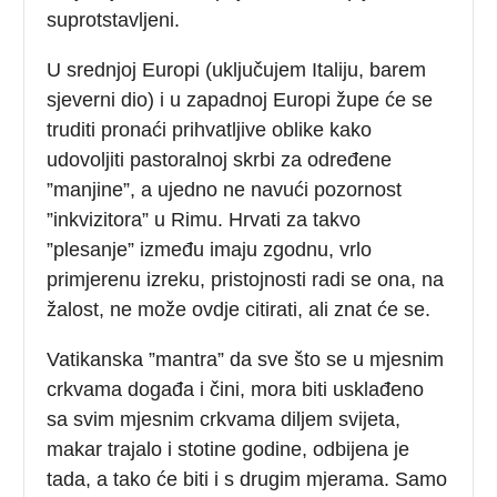
suprotstavljeni.
U srednjoj Europi (uključujem Italiju, barem
sjeverni dio) i u zapadnoj Europi župe će se
truditi pronaći prihvatljive oblike kako
udovoljiti pastoralnoj skrbi za određene
”manjine”, a ujedno ne navući pozornost
”inkvizitora” u Rimu. Hrvati za takvo
”plesanje” između imaju zgodnu, vrlo
primjerenu izreku, pristojnosti radi se ona, na
žalost, ne može ovdje citirati, ali znat će se.
Vatikanska ”mantra” da sve što se u mjesnim
crkvama događa i čini, mora biti usklađeno
sa svim mjesnim crkvama diljem svijeta,
makar trajalo i stotine godine, odbijena je
tada, a tako će biti i s drugim mjerama. Samo