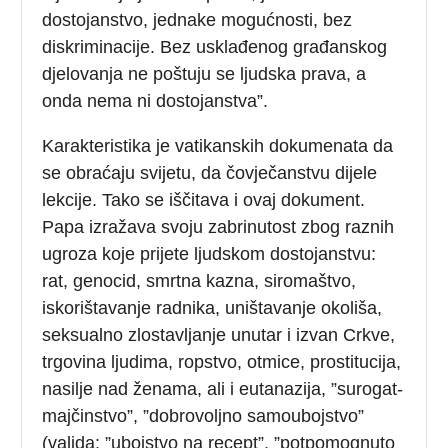
dostojanstvo, jednake mogućnosti, bez
diskriminacije. Bez usklađenog građanskog
djelovanja ne poštuju se ljudska prava, a
onda nema ni dostojanstva”.
Karakteristika je vatikanskih dokumenata da
se obraćaju svijetu, da čovječanstvu dijele
lekcije. Tako se iščitava i ovaj dokument.
Papa izražava svoju zabrinutost zbog raznih
ugroza koje prijete ljudskom dostojanstvu:
rat, genocid, smrtna kazna, siromaštvo,
iskorištavanje radnika, uništavanje okoliša,
seksualno zlostavljanje unutar i izvan Crkve,
trgovina ljudima, ropstvo, otmice, prostitucija,
nasilje nad ženama, ali i eutanazija, ”surogat-
majčinstvo”, ”dobrovoljno samoubojstvo”
(valjda: ”ubojstvo na recept”, ”potpomognuto