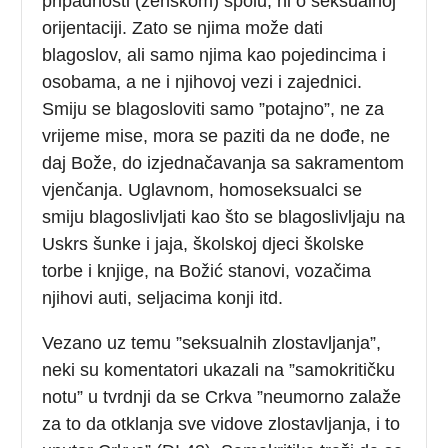
pripadnosti (ženskom) spolu, ni o seksualnoj
orijentaciji. Zato se njima može dati
blagoslov, ali samo njima kao pojedincima i
osobama, a ne i njihovoj vezi i zajednici.
Smiju se blagosloviti samo ”potajno”, ne za
vrijeme mise, mora se paziti da ne dođe, ne
daj Bože, do izjednačavanja sa sakramentom
vjenčanja. Uglavnom, homoseksualci se
smiju blagoslivljati kao što se blagoslivljaju na
Uskrs šunke i jaja, školskoj djeci školske
torbe i knjige, na Božić stanovi, vozačima
njihovi auti, seljacima konji itd.
Vezano uz temu ”seksualnih zlostavljanja”,
neki su komentatori ukazali na ”samokritičku
notu” u tvrdnji da se Crkva ”neumorno zalaže
za to da otklanja sve vidove zlostavljanja, i to