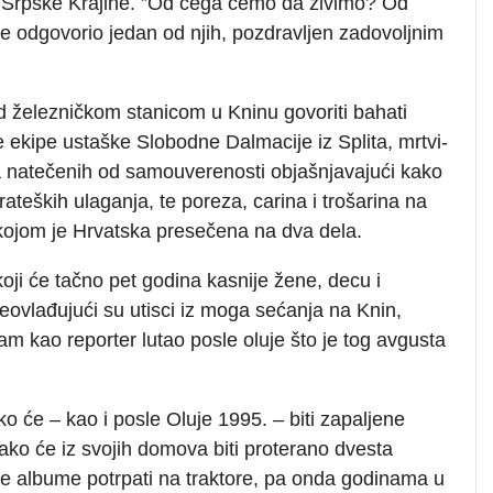
 Srpske Krajine. ”Od čega ćemo da živimo? Od
je odgovorio jedan od njih, pozdravljen zadovoljnim
d železničkom stanicom u Kninu govoriti bahati
ke ekipe ustaške Slobodne Dalmacije iz Splita, mrtvi-
da natečenih od samouverenosti objašnjavajući kako
ateških ulaganja, te poreza, carina i trošarina na
e kojom je Hrvatska presečena na dva dela.
oji će tačno pet godina kasnije žene, decu i
eovlađujući su utisci iz moga sećanja na Knin,
am kao reporter lutao posle oluje što je tog avgusta
ko će – kao i posle Oluje 1995. – biti zapaljene
ednako će iz svojih domova biti proterano dvesta
ične albume potrpati na traktore, pa onda godinama u