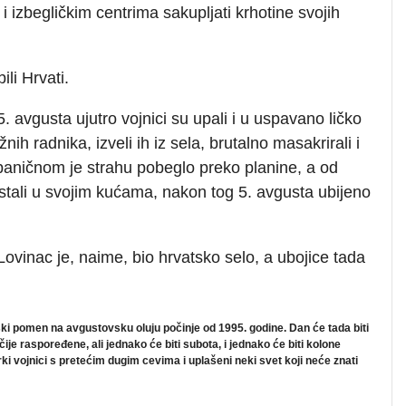
 izbegličkim centrima sakupljati krhotine svojih
li Hrvati.
. avgusta ujutro vojnici su upali i u uspavano ličko
ih radnika, izveli ih iz sela, brutalno masakrirali i
 paničnom je strahu pobeglo preko planine, a od
ostali u svojim kućama, nakon tog 5. avgusta ubijeno
Lovinac je, naime, bio hrvatsko selo, a ubojice tada
i pomen na avgustovsku oluju počinje od 1995. godine. Dan će tada biti
ije raspoređene, ali jednako će biti subota, i jednako će biti kolone
i vojnici s pretećim dugim cevima i uplašeni neki svet koji neće znati