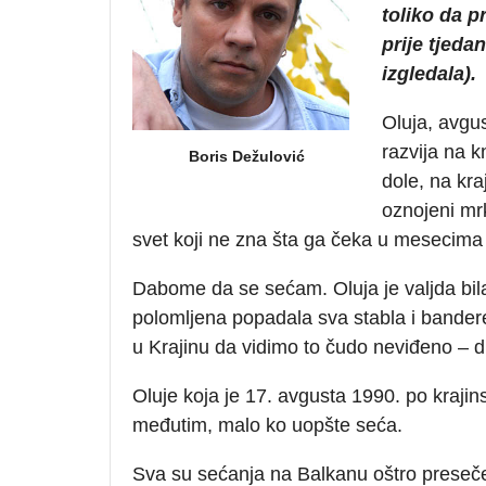
toliko da p
prije tjeda
izgledala).
Oluja, avgu
razvija na k
Boris Dežulović
dole, na kr
oznojeni mrk
svet koji ne zna šta ga čeka u mesecima
Dabome da se sećam. Oluja je valjda bila
polomljena popadala sva stabla i bandere
u Krajinu da vidimo to čudo neviđeno – d
Oluje koja je 17. avgusta 1990. po kraji
međutim, malo ko uopšte seća.
Sva su sećanja na Balkanu oštro preseče