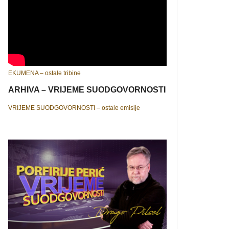
EKUMENA – ostale tribine
ARHIVA – VRIJEME SUODGOVORNOSTI
VRIJEME SUODGOVORNOSTI – ostale emisije