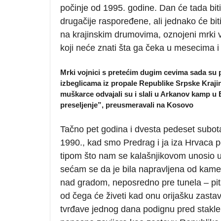
počinje od 1995. godine. Dan će tada biti
drugačije raspoređene, ali jednako će biti
na krajinskim drumovima, oznojeni mrki v
koji neće znati šta ga čeka u mesecima i
Mrki vojnici s pretećim dugim cevima sada su pa
izbeglicama iz propale Republike Srpske Kraj
muškarce odvajali su i slali u Arkanov kamp u
preseljenje”, preusmeravali na Kosovo
Tačno pet godina i dvesta pedeset subot
1990., kad smo Predrag i ja iza Hrvaca 
tipom što nam se kalašnjikovom unosio u
sećam se da je bila napravljena od kame
nad gradom, neposredno pre tunela – pit
od čega će živeti kad onu orijašku zast
tvrđave jednog dana podignu pred staklen