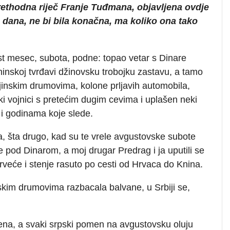
rethodna riječ Franje Tuđmana, objavljena ovdje
n dana, ne bi bila konačna, ma koliko ona tako
st mesec, subota, podne: topao vetar s Dinare
ninskoj tvrđavi džinovsku trobojku zastavu, a tamo
ajinskim drumovima, kolone prljavih automobila,
i vojnici s pretećim dugim cevima i uplašen neki
 i godinama koje slede.
, šta drugo, kad su te vrele avgustovske subote
 pod Dinarom, a moj drugar Predrag i ja uputili se
rveće i stenje rasuto po cesti od Hrvaca do Knina.
nskim drumovima razbacala balvane, u Srbiji se,
na, a svaki srpski pomen na avgustovsku oluju