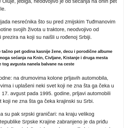
Oluje, jebiga, neodvojivo je od sećanja na onih pet
le.
iljada nesrećnika što su pred zmijskim Tuđmanovim
tine svojih života u traktore, neodvojivo od
prezira na koji su naišli u rođenoj Srbiji.
e tačno pet godina kasnije žene, decu i porodične albume
z moga sećanja na Knin, Civljane, Kistanje i druga mesta
je tog avgusta nanela balvane na ceste
 podne: na drumovima kolone prljavih automobila,
vima i uplašeni neki svet koji ne zna šta ga čeka u
 17. avgust pada 1995. godine, prljavi automobili
t koji ne zna šta ga čeka krajinski su Srbi.
 su pak srpski graničari: na kraju velikog
 Republike Srpske Krajine zabranjeno je da priđu