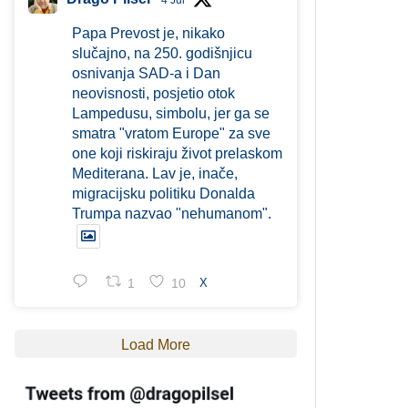
4 Jul
Papa Prevost je, nikako
slučajno, na 250. godišnjicu
osnivanja SAD-a i Dan
neovisnosti, posjetio otok
Lampedusu, simbolu, jer ga se
smatra "vratom Europe" za sve
one koji riskiraju život prelaskom
Mediterana. Lav je, inače,
migracijsku politiku Donalda
Trumpa nazvao "nehumanom".
1
10
X
Load More