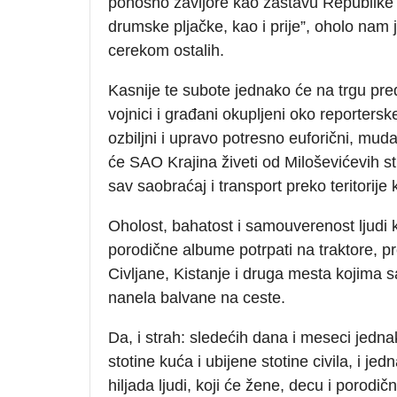
ponosno zavijore kao zastavu Republike
drumske pljačke, kao i prije”, oholo nam 
cerekom ostalih.
Kasnije te subote jednako će na trgu pre
vojnici i građani okupljeni oko reporters
ozbiljni i upravo potresno euforični, mu
će SAO Krajina živeti od Miloševićevih str
sav saobraćaj i transport preko teritorij
Oholost, bahatost i samouverenost ljudi k
porodične albume potrpati na traktore, pr
Civljane, Kistanje i druga mesta kojima s
nanela balvane na ceste.
Da, i strah: sledećih dana i meseci jedna
stotine kuća i ubijene stotine civila, i j
hiljada ljudi, koji će žene, decu i porod