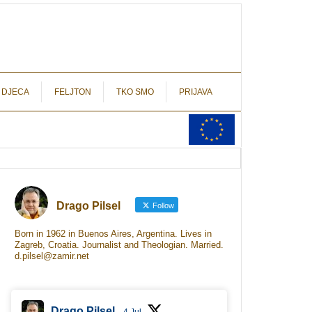
autograf.hr
novinarstvo s potpisom
 DJECA
FELJTON
TKO SMO
PRIJAVA
Drago Pilsel
Follow
Born in 1962 in Buenos Aires, Argentina. Lives in
Zagreb, Croatia. Journalist and Theologian. Married.
d.pilsel@zamir.net
Drago Pilsel