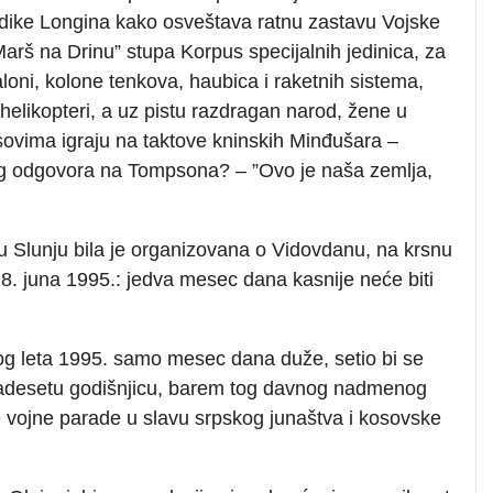
adike Longina kako osveštava ratnu zastavu Vojske
arš na Drinu” stupa Korpus specijalnih jedinica, za
aloni, kolone tenkova, haubica i raketnih sistema,
helikopteri, a uz pistu razdragan narod, žene u
sovima igraju na taktove kninskih Minđušara –
g odgovora na Tompsona? – ”Ovo je naša zemlja,
u Slunju bila je organizovana o Vidovdanu, na krsnu
8. juna 1995.: jedva mesec dana kasnije neće biti
nog leta 1995. samo mesec dana duže, setio bi se
vadesetu godišnjicu, barem tog davnog nadmenog
 vojne parade u slavu srpskog junaštva i kosovske