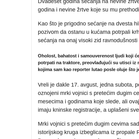
Dvadeset godina sećanja na nevine žrtve 
godina i nevine žrtve koje su mu prethodi
Kao što je prigodno sećanje na dvesta h
pozivom da ostanu u kućama potrpali krho
sećanja na onaj visoki zid ravnodušnosti i 
Oholost, bahatost i samouverenost ljudi koji ć
potrpati na traktore, preovlađujući su utisci i
kojima sam kao reporter lutao posle oluje što 
Vreli je dakle 17. avgust, jedna subota,
oznojeni mrki vojnici s pretećim dugim ce
mesecima i godinama koje slede, ali ovaj
imaju kninske registracije, a uplašeni sve
Mrki vojnici s pretećim dugim cevima sada
istorijskog kruga izbeglicama iz propale