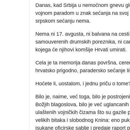
Danas, kad Srbija u nemoćnom gnevu gl
vojnom paradom u znak sećanja na svoj 5
srpskom sećanju nema.
Nema ni 17. avgusta, ni balvana na cesti 
samouverenih drumskih poreznika, ni carin
kojega će njihovi komšije Hrvati umirati.
Cela je ta memorija danas površna, cerem
hrvatsko prigodno, paradersko sećanje l
Hoćete li, uostalom, i jednu priču o tome?
Bilo je, naime, već toga, bilo je postrojeni
Božjih blagoslova, bilo je već uglancan
ulaštenih vojničkih čizama što su gazile 
velikih bitaka i slobodnog Knina: eno p
isukane oficirske sablje i predaje rapor