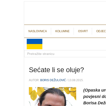
NASLOVNICA
KOLUMNE
OSVRT
ODJEC
Sećate li se oluje?
AUTOR:
BORIS DEŽULOVIĆ
/ 13.08.2015.
(Opaska ur
povjesni d
Borisa Dežu