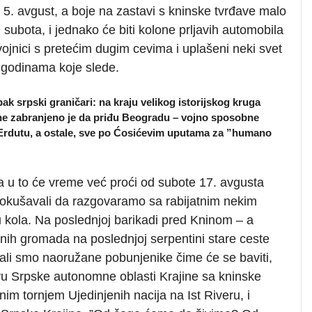
 5. avgust, a boje na zastavi s kninske tvrđave malo
 subota, i jednako će biti kolone prljavih automobila
ojnici s pretećim dugim cevima i uplašeni neki svet
 godinama koje slede.
k srpski graničari: na kraju velikog istorijskog kruga
ine zabranjeno je da priđu Beogradu – vojno sposobne
 Erdutu, a ostale, sve po Ćosićevim uputama za ”humano
a u to će vreme već proći od subote 17. avgusta
pokušavali da razgovaramo sa rabijatnim nekim
 kola. Na poslednjoj barikadi pred Kninom – a
nih gromada na poslednjoj serpentini stare ceste
ali smo naoružane pobunjenike čime će se baviti,
avu Srpske autonomne oblasti Krajine sa kninske
im tornjem Ujedinjenih nacija na Ist Riveru, i