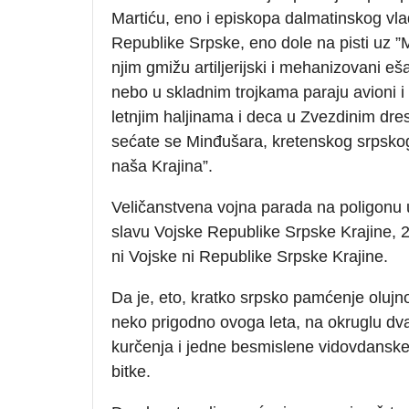
Martiću, eno i episkopa dalmatinskog vl
Republike Srpske, eno dole na pisti uz ”M
njim gmižu artiljerijski i mehanizovani eš
nebo u skladnim trojkama paraju avioni i 
letnjim haljinama i deca u Zvezdinim dre
sećate se Minđušara, kretenskog srpsko
naša Krajina”.
Veličanstvena vojna parada na poligonu 
slavu Vojske Republike Srpske Krajine, 2
ni Vojske ni Republike Srpske Krajine.
Da je, eto, kratko srpsko pamćenje oluj
neko prigodno ovoga leta, na okruglu d
kurčenja i jedne besmislene vidovdanske
bitke.