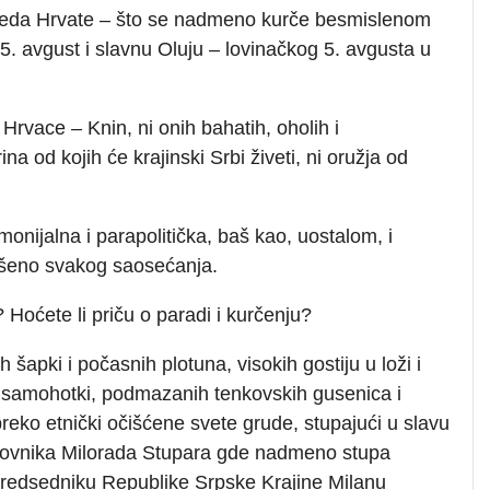
eda Hrvate – što se nadmeno kurče besmislenom
. avgust i slavnu Oluju – lovinačkog 5. avgusta u
Hrvace – Knin, ni onih bahatih, oholih i
a od kojih će krajinski Srbi živeti, ni oružja od
onijalna i parapolitička, baš kao, uostalom, i
išeno svakog saosećanja.
 Hoćete li priču o paradi i kurčenju?
h šapki i počasnih plotuna, visokih gostiju u loži i
ih samohotki, podmazanih tenkovskih gusenica i
preko etnički očišćene svete grude, stupajući u slavu
ukovnika Milorada Stupara gde nadmeno stupa
t predsedniku Republike Srpske Krajine Milanu