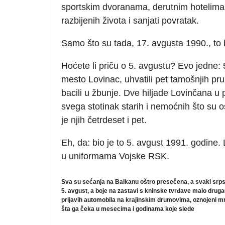
sportskim dvoranama, derutnim hotelima i
razbijenih života i sanjati povratak.
Samo što su tada, 17. avgusta 1990., to bi
Hoćete li priču o 5. avgustu? Evo jedne: 5
mesto Lovinac, uhvatili pet tamošnjih pružn
bacili u žbunje. Dve hiljade Lovinčana u
svega stotinak starih i nemoćnih što su 
je njih četrdeset i pet.
Eh, da: bio je to 5. avgust 1991. godine. 
u uniformama Vojske RSK.
Sva su sećanja na Balkanu oštro presečena, a svaki srpsk
5. avgust, a boje na zastavi s kninske tvrđave malo drugač
prljavih automobila na krajinskim drumovima, oznojeni mrk
šta ga čeka u mesecima i godinama koje slede