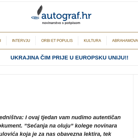
I
INTERVJU
ORBI ET POPULIS
KULTURA
ABRAHAMOVA
UKRAJINA ČIM PRIJE U EUROPSKU UNIJU!!
edništva: I ovaj tjedan vam nudimo autentičan
okument. ”Sećanja na oluju” kolege novinara
lovića koja je za nas obavezna lektira, tek