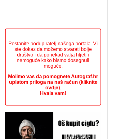
Postanite podupiratelj našega portala. Vi
ste dokaz da možemo stvarati bolje
društvo i da ponekad valja htjeti i
nemoguće kako bismo dosegnuli
moguće.
Molimo vas da pomognete Autograf.hr
uplatom priloga na naš račun (kliknite
ovdje).
Hvala vam!