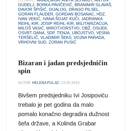
GUDELJ
,
BORKA PAVIČEVIĆ
,
BRANIMIR GLAVAŠ
,
DAVOR ŠPIŠIĆ
,
DIJALOG
,
DRAGO PILSEL
,
GORAN FLAUDER
,
GORDAN BOSANAC
,
HDZ
,
IVAN VEKIĆ
,
IVANA ŠOJAT KUČI
,
JADRANKA
REIHL-KIR
,
JOSIP REIHL-KIR
,
MILITARIZACIJA
,
MILOŠ VASIĆ
,
MIROTVORSTVO
,
OBŽ
,
OSIJEK
,
OSVRT DANA
,
SDP
,
TENJA
,
UBOJSTVO
,
VESNA
TERŠELIČ
,
VLADIMIR ŠEKS
,
VOJNA PARADA
,
VRHOVNI SUD
,
ZORAN PUSIĆ
Bizaran i jadan predsjedničin
spin
AUTOR:
HELENA PULJIZ
/ 23.05.2015.
Bivšem predsjedniku Ivi Josipoviću
trebalo je pet godina da malo
pomalo konačno degradira dužnost
šefa države, a Kolinda Grabar