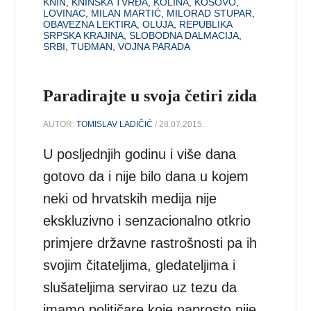
KNIN
,
KNINSKA TVRĐA
,
KOLINA
,
KOSOVO
,
LOVINAC
,
MILAN MARTIĆ
,
MILORAD STUPAR
,
OBAVEZNA LEKTIRA
,
OLUJA
,
REPUBLIKA
SRPSKA KRAJINA
,
SLOBODNA DALMACIJA
,
SRBI
,
TUĐMAN
,
VOJNA PARADA
Paradirajte u svoja četiri zida
AUTOR:
TOMISLAV LADIČIĆ
/ 28.07.2015.
U posljednjih godinu i više dana
gotovo da i nije bilo dana u kojem
neki od hrvatskih medija nije
ekskluzivno i senzacionalno otkrio
primjere državne rastrošnosti pa ih
svojim čitateljima, gledateljima i
slušateljima servirao uz tezu da
imamo političare koje naprosto nije