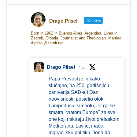
Drago Pilsel
Follow
Born in 1962 in Buenos Aires, Argentina. Lives in
Zagreb, Croatia. Journalist and Theologian. Married.
d.pilsel@zamir.net
Drago Pilsel
4 Jul
Papa Prevost je, nikako
slučajno, na 250. godišnjicu
osnivanja SAD-a i Dan
neovisnosti, posjetio otok
Lampedusu, simbolu, jer ga se
smatra "vratom Europe" za sve
one koji riskiraju život prelaskom
Mediterana. Lav je, inače,
migracijsku politiku Donalda