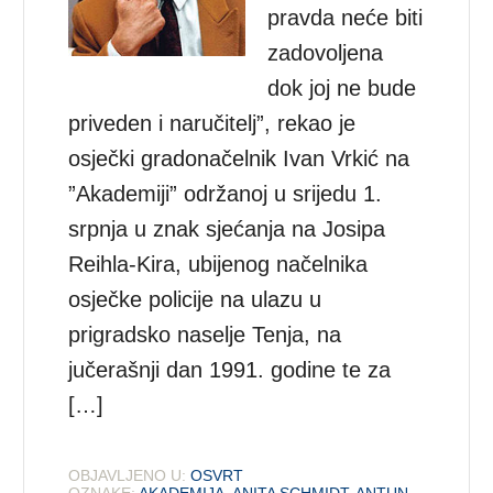
pravda neće biti
zadovoljena
dok joj ne bude
priveden i naručitelj”, rekao je
osječki gradonačelnik Ivan Vrkić na
”Akademiji” održanoj u srijedu 1.
srpnja u znak sjećanja na Josipa
Reihla-Kira, ubijenog načelnika
osječke policije na ulazu u
prigradsko naselje Tenja, na
jučerašnji dan 1991. godine te za
[…]
OBJAVLJENO U:
OSVRT
OZNAKE:
AKADEMIJA
,
ANITA SCHMIDT
,
ANTUN