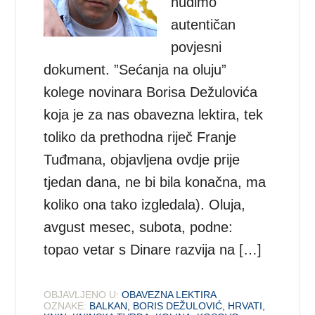
nudimo
autentičan
povjesni
dokument. ”Sećanja na oluju”
kolege novinara Borisa Dežulovića
koja je za nas obavezna lektira, tek
toliko da prethodna riječ Franje
Tuđmana, objavljena ovdje prije
tjedan dana, ne bi bila konačna, ma
koliko ona tako izgledala). Oluja,
avgust mesec, subota, podne:
topao vetar s Dinare razvija na […]
OBJAVLJENO U:
OBAVEZNA LEKTIRA
OZNAKE:
BALKAN
,
BORIS DEŽULOVIĆ
,
HRVATI
,