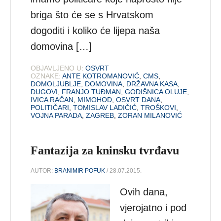
briga što će se s Hrvatskom
dogoditi i koliko će lijepa naša
domovina […]
OBJAVLJENO U:
OSVRT
OZNAKE:
ANTE KOTROMANOVIĆ
,
CMS
,
DOMOLJUBLJE
,
DOMOVINA
,
DRŽAVNA KASA
,
DUGOVI
,
FRANJO TUĐMAN
,
GODIŠNICA OLUJE
,
IVICA RAČAN
,
MIMOHOD
,
OSVRT DANA
,
POLITIČARI
,
TOMISLAV LADIČIĆ
,
TROŠKOVI
,
VOJNA PARADA
,
ZAGREB
,
ZORAN MILANOVIĆ
Fantazija za kninsku tvrđavu
AUTOR:
BRANIMIR POFUK
/ 28.07.2015.
Ovih dana,
vjerojatno i pod