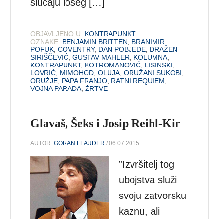
slučaju lošeg […]
OBJAVLJENO U:
KONTRAPUNKT
OZNAKE:
BENJAMIN BRITTEN
,
BRANIMIR
POFUK
,
COVENTRY
,
DAN POBJEDE
,
DRAŽEN
SIRIŠČEVIĆ
,
GUSTAV MAHLER
,
KOLUMNA
,
KONTRAPUNKT
,
KOTROMANOVIĆ
,
LISINSKI
,
LOVRIĆ
,
MIMOHOD
,
OLUJA
,
ORUŽANI SUKOBI
,
ORUŽJE
,
PAPA FRANJO
,
RATNI REQUIEM
,
VOJNA PARADA
,
ŽRTVE
Glavaš, Šeks i Josip Reihl-Kir
AUTOR:
GORAN FLAUDER
/ 06.07.2015.
”Izvršitelj tog
ubojstva služi
svoju zatvorsku
kaznu, ali