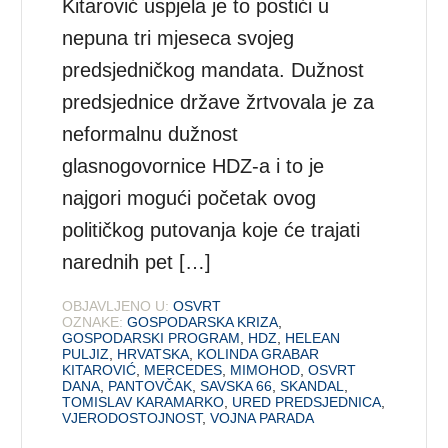
Kitarović uspjela je to postići u
nepuna tri mjeseca svojeg
predsjedničkog mandata. Dužnost
predsjednice države žrtvovala je za
neformalnu dužnost
glasnogovornice HDZ-a i to je
najgori mogući početak ovog
političkog putovanja koje će trajati
narednih pet […]
OBJAVLJENO U:
OSVRT
OZNAKE:
GOSPODARSKA KRIZA
,
GOSPODARSKI PROGRAM
,
HDZ
,
HELEAN
PULJIZ
,
HRVATSKA
,
KOLINDA GRABAR
KITAROVIĆ
,
MERCEDES
,
MIMOHOD
,
OSVRT
DANA
,
PANTOVČAK
,
SAVSKA 66
,
SKANDAL
,
TOMISLAV KARAMARKO
,
URED PREDSJEDNICA
,
VJERODOSTOJNOST
,
VOJNA PARADA