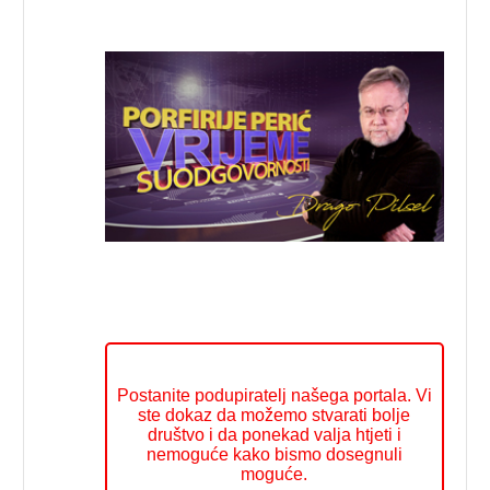
Postanite podupiratelj našega portala. Vi
ste dokaz da možemo stvarati bolje
društvo i da ponekad valja htjeti i
nemoguće kako bismo dosegnuli
moguće.