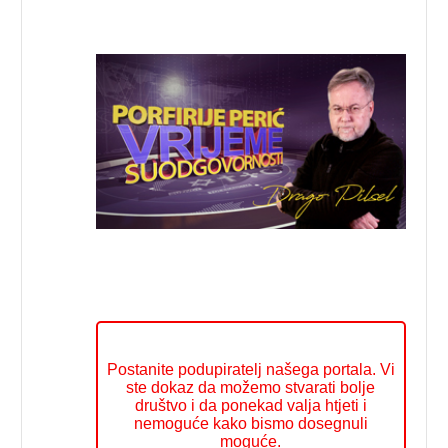
Postanite podupiratelj našega portala. Vi
ste dokaz da možemo stvarati bolje
društvo i da ponekad valja htjeti i
nemoguće kako bismo dosegnuli
moguće.