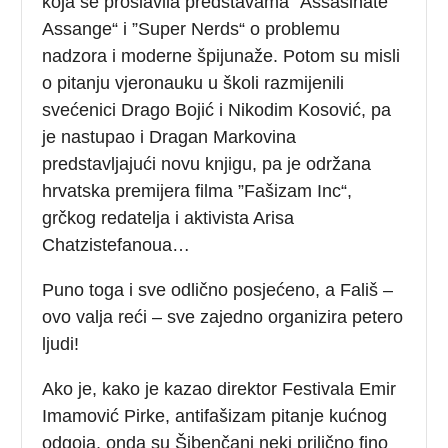
koja se proslavila predstavama ”Assasinate
Assange“ i ”Super Nerds“ o problemu
nadzora i moderne špijunaže. Potom su misli
o pitanju vjeronauku u školi razmijenili
svećenici Drago Bojić i Nikodim Kosović, pa
je nastupao i Dragan Markovina
predstavljajući novu knjigu, pa je održana
hrvatska premijera filma ”Fašizam Inc“,
grčkog redatelja i aktivista Arisa
Chatzistefanoua…
Puno toga i sve odlično posjećeno, a Fališ –
ovo valja reći – sve zajedno organizira petero
ljudi!
Ako je, kako je kazao direktor Festivala Emir
Imamović Pirke, antifašizam pitanje kućnog
odgoja, onda su Šibenčani neki prilično fino