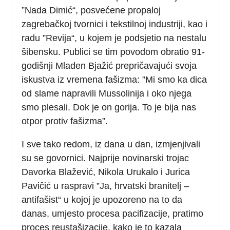
”Nada Dimić“, posvećene propaloj
zagrebačkoj tvornici i tekstilnoj industriji, kao i
radu ”Revija“, u kojem je podsjetio na nestalu
šibensku. Publici se tim povodom obratio 91-
godišnji Mladen Bjažić prepričavajući svoja
iskustva iz vremena fašizma: ”Mi smo ka dica
od slame napravili Mussolinija i oko njega
smo plesali. Dok je on gorija. To je bija nas
otpor protiv fašizma”.
I sve tako redom, iz dana u dan, izmjenjivali
su se govornici. Najprije novinarski trojac
Davorka Blažević, Nikola Urukalo i Jurica
Pavičić u raspravi ”Ja, hrvatski branitelj –
antifašist“ u kojoj je upozoreno na to da
danas, umjesto procesa pacifizacije, pratimo
proces reustašizacije, kako je to kazala