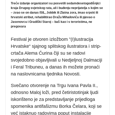
Treće izdanje organizatori su posvetili sedamdesetogodišnjici
kraja Drugog svjetskog rata, ali i buđenju neprijatelja s kojim se
– zvao se on danas ISIL, Jobbik ili Zlatna zora, imao srpski ili
hrvatski atribut, rehabilitirao Dražu Mihailovića ili pjevao o
Jasenovcu i Gradiški Staroj – baš kao i s teroristima, ne
pregovara
Festival je otvoren izložbom ”(I)lustracija
Hrvatske“ sjajnog splitskog ilustratora i strip-
crtača Alema Ćurina čiji su se radovi
svojedobno objavljivali u Nedjeljnoj Dalmaciji
i Feral Tribuneu, a danas ih možete pronaći
na naslovnicama tjednika Novosti.
Svečano otvorenje na Trgu Ivana Pavla II.,
odnosno Maloj loži, pred četiristotinjak ljudi
iskorišteno je za predstavljanje prijedloga
spomenika antifašizmu Borka Čelara, koji se
već istaknuo radovima poput instalacije