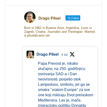
Drago Pilsel
Follow
Born in 1962 in Buenos Aires, Argentina. Lives in
Zagreb, Croatia. Journalist and Theologian. Married.
d.pilsel@zamir.net
Drago Pilsel
4 Jul
Papa Prevost je, nikako
slučajno, na 250. godišnjicu
osnivanja SAD-a i Dan
neovisnosti, posjetio otok
Lampedusu, simbolu, jer ga se
smatra "vratom Europe" za sve
one koji riskiraju život prelaskom
Mediterana. Lav je, inače,
migracijsku politiku Donalda