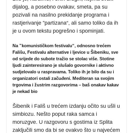
dijalog, a posebno ovakav, smeta, pa su
pozivali na nasilno prekidanje programa i
rastjerivanje ”partizana“, ali samo toliko da ih
je u ovom tekstu pogrešno i spominjati.
Na ”komunističkom festivalu“, odnosno trećem
Fališu, Festivalu alternative i ljevice u Šibeniku, sve
od srijede do subote tražio se stolac više. Stotine
ljudi zainteresirano je slušalo govornike i aktivno
sudjelovalo u raspravama. Toliko ih je bilo da su i
organizatori ostali začuđeni. Mediteran sa svojim
trgovima i žustrim razgovorima – baš onakav kakav
je nekad bio
Šibenik i Fališ u trećem izdanju očito su ušli u
simbiozu. Nešto poput raka samca i
moruzgve. U razgovoru s gostima iz Splita
zaključili smo da bi se ovakvo što u najvećem