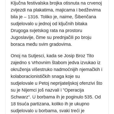
Ključna festivalska brojka otisnuta na crvenoj
zvijezdi na plakatima, majicama i bedževima
bila je – 1316. Toliko je, naime, Šibenčana
sudjelovalo u jednoj od ključnih bitaka
Drugoga svjetskog rata na prostoru
Jugoslavije, čime su prednjačili po broju
boraca među svim gradovima.
Onoj na Sutjesci, kada se Josip Broz Tito
zajedno s Vrhovnim štabom jedva izvukao iz
okruženja višestruko nadmoćnijih njemačkih i
kolaboracionističkih snaga koje su
sudjelovale u Petoj neprijateljskoj ofenzivi što
su je Nijemci još nazvali i ”Operacija
Schwarz“. U borbama ih je poginulo 535. Od
18 tisuća partizana, koliko ih je ukupno
sudjelovalo u borbama, svaki treći je