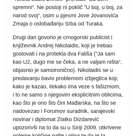
spremni“. Ne postoji ni poklič ”U boj, u boj, za
narod svoj“, osim u pjesmi Jove Jovanovića
Zmaja o oslobađanju Srba od Turaka.
Drugi dan govorio je crnogorski publicist i
književnik Andrej Nikolaidis, koji je trebao
gostovati i na protekla dva Fališa (”Ja sam
kao U2, dugo me se čeka, a ne valjam ništa“,
objasnio je samoironično). Nikolaidis se u
predavanju bavio problemom izbjeglica koji,
kako je kazao, itekako ima veze s fašizmom,
i to ne samo s njegovim eksplicitnim oblicima,
kao što je ono što čini Mađarska, na što se
nadovezao i Forumov suradnik, sarajevski
novinar i diplomat Zlatko Dizdarević
upozorivši na to da su u Siriji 2009. otkrivene
goleme količine nafte i plina te da je ta