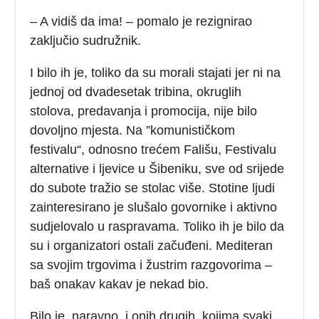
– A vidiš da ima! – pomalo je rezignirao
zaključio sudružnik.
I bilo ih je, toliko da su morali stajati jer ni na
jednoj od dvadesetak tribina, okruglih
stolova, predavanja i promocija, nije bilo
dovoljno mjesta. Na ”komunističkom
festivalu“, odnosno trećem Fališu, Festivalu
alternative i ljevice u Šibeniku, sve od srijede
do subote tražio se stolac više. Stotine ljudi
zainteresirano je slušalo govornike i aktivno
sudjelovalo u raspravama. Toliko ih je bilo da
su i organizatori ostali začuđeni. Mediteran
sa svojim trgovima i žustrim razgovorima –
baš onakav kakav je nekad bio.
Bilo je, naravno, i onih drugih, kojima svaki