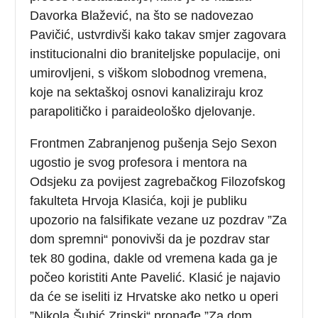
Davorka Blažević, na što se nadovezao
Pavičić, ustvrdivši kako takav smjer zagovara
institucionalni dio braniteljske populacije, oni
umirovljeni, s viškom slobodnog vremena,
koje na sektaškoj osnovi kanaliziraju kroz
parapolitičko i paraideološko djelovanje.
Frontmen Zabranjenog pušenja Sejo Sexon
ugostio je svog profesora i mentora na
Odsjeku za povijest zagrebačkog Filozofskog
fakulteta Hrvoja Klasića, koji je publiku
upozorio na falsifikate vezane uz pozdrav ”Za
dom spremni“ ponovivši da je pozdrav star
tek 80 godina, dakle od vremena kada ga je
počeo koristiti Ante Pavelić. Klasić je najavio
da će se iseliti iz Hrvatske ako netko u operi
”Nikola Šubić Zrinski“ pronađe ”Za dom