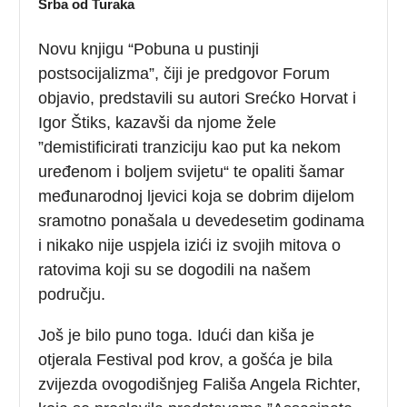
Srba od Turaka
Novu knjigu “Pobuna u pustinji
postsocijalizma”, čiji je predgovor Forum
objavio, predstavili su autori Srećko Horvat i
Igor Štiks, kazavši da njome žele
”demistificirati tranziciju kao put ka nekom
uređenom i boljem svijetu“ te opaliti šamar
međunarodnoj ljevici koja se dobrim dijelom
sramotno ponašala u devedesetim godinama
i nikako nije uspjela izići iz svojih mitova o
ratovima koji su se dogodili na našem
području.
Još je bilo puno toga. Idući dan kiša je
otjerala Festival pod krov, a gošća je bila
zvijezda ovogodišnjeg Fališa Angela Richter,