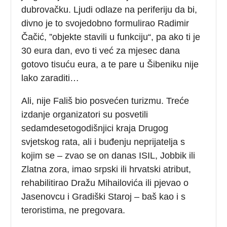
dubrovačku. Ljudi odlaze na periferiju da bi,
divno je to svojedobno formulirao Radimir
Čačić, ”objekte stavili u funkciju“, pa ako ti je
30 eura dan, evo ti već za mjesec dana
gotovo tisuću eura, a te pare u Šibeniku nije
lako zaraditi…
Ali, nije Fališ bio posvećen turizmu. Treće
izdanje organizatori su posvetili
sedamdesetogodišnjici kraja Drugog
svjetskog rata, ali i buđenju neprijatelja s
kojim se – zvao se on danas ISIL, Jobbik ili
Zlatna zora, imao srpski ili hrvatski atribut,
rehabilitirao Dražu Mihailovića ili pjevao o
Jasenovcu i Gradiški Staroj – baš kao i s
teroristima, ne pregovara.