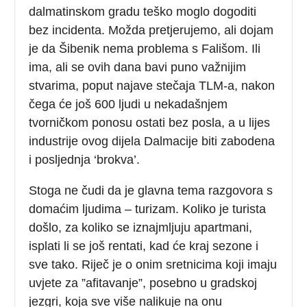
dalmatinskom gradu teško moglo dogoditi
bez incidenta. Možda pretjerujemo, ali dojam
je da Šibenik nema problema s Fališom. Ili
ima, ali se ovih dana bavi puno važnijim
stvarima, poput najave stečaja TLM-a, nakon
čega će još 600 ljudi u nekadašnjem
tvorničkom ponosu ostati bez posla, a u lijes
industrije ovog dijela Dalmacije biti zabodena
i posljednja ‘brokva’.
Stoga ne čudi da je glavna tema razgovora s
domaćim ljudima – turizam. Koliko je turista
došlo, za koliko se iznajmljuju apartmani,
isplati li se još rentati, kad će kraj sezone i
sve tako. Riječ je o onim sretnicima koji imaju
uvjete za ”afitavanje”, posebno u gradskoj
jezgri, koja sve više nalikuje na onu