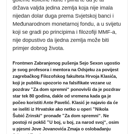
država valjda jedina zemlja koja nije imala
nijedan dolar duga prema Svjetskoj banci i
Međunarodnom monetarnoj fondu, a u svijetu
koji se gradi po principima i filozofiji MMF-a,
nije dopustivo da ijedna zemlja može biti
primjer dobrog života.
Frontmen Zabranjenog pušenja Sejo Sexon ugostio
je svog profesora i mentora na Odsjeku za povijest
zagrebačkog Filozofskog fakulteta Hrvoja Klasića,
koji je publiku upozorio na falsifikate vezane uz
pozdrav ”Za dom spremni“ ponovivši da je pozdrav
star tek 80 godina, dakle od vremena kada ga je
počeo koristiti Ante Pavelić. Klasić je najavio da će
se iseliti iz Hrvatske ako netko u operi ”Nikola
Šubić Zrinski“ pronađe ”Za dom spremni“. Ne
postoji ni poklič ”U boj, u boj, za narod svoj“, osim
u pjesmi Jove Jovanovića Zmaja o oslobađanju