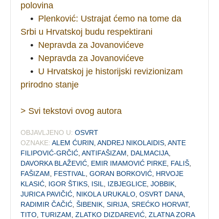
polovina
•
Plenković: Ustrajat ćemo na tome da
Srbi u Hrvatskoj budu respektirani
•
Nepravda za Jovanovićeve
•
Nepravda za Jovanovićeve
•
U Hrvatskoj je historijski revizionizam
prirodno stanje
> Svi tekstovi ovog autora
OBJAVLJENO U:
OSVRT
OZNAKE:
ALEM ĆURIN
,
ANDREJ NIKOLAIDIS
,
ANTE
FILIPOVIĆ-GRČIĆ
,
ANTIFAŠIZAM
,
DALMACIJA
,
DAVORKA BLAŽEVIĆ
,
EMIR IMAMOVIĆ PIRKE
,
FALIŠ
,
FAŠIZAM
,
FESTIVAL
,
GORAN BORKOVIĆ
,
HRVOJE
KLASIĆ
,
IGOR ŠTIKS
,
ISIL
,
IZBJEGLICE
,
JOBBIK
,
JURICA PAVIČIĆ
,
NIKOLA URUKALO
,
OSVRT DANA
,
RADIMIR ČAČIĆ
,
ŠIBENIK
,
SIRIJA
,
SREĆKO HORVAT
,
TITO
,
TURIZAM
,
ZLATKO DIZDAREVIĆ
,
ZLATNA ZORA