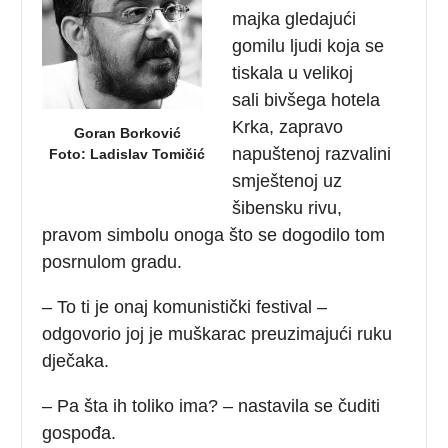
majka gledajući
gomilu ljudi koja se
tiskala u velikoj
sali bivšega hotela
Krka, zapravo
Goran Borković
napuštenoj razvalini
Foto: Ladislav Tomičić
smještenoj uz
šibensku rivu,
pravom simbolu onoga što se dogodilo tom
posrnulom gradu.
– To ti je onaj komunistički festival –
odgovorio joj je muškarac preuzimajući ruku
dječaka.
– Pa šta ih toliko ima? – nastavila se čuditi
gospođa.