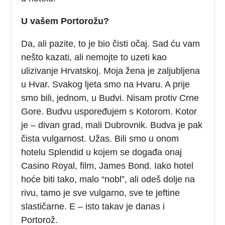
U vašem Portorožu?
Da, ali pazite, to je bio čisti očaj. Sad ću vam
nešto kazati, ali nemojte to uzeti kao
ulizivanje Hrvatskoj. Moja žena je zaljubljena
u Hvar. Svakog ljeta smo na Hvaru. A prije
smo bili, jednom, u Budvi. Nisam protiv Crne
Gore. Budvu uspoređujem s Kotorom. Kotor
je – divan grad, mali Dubrovnik. Budva je pak
čista vulgarnost. Užas. Bili smo u onom
hotelu Splendid u kojem se događa onaj
Casino Royal, film, James Bond. Iako hotel
hoće biti tako, malo “nobl”, ali odeš dolje na
rivu, tamo je sve vulgarno, sve te jeftine
slastičarne. E – isto takav je danas i
Portorož.