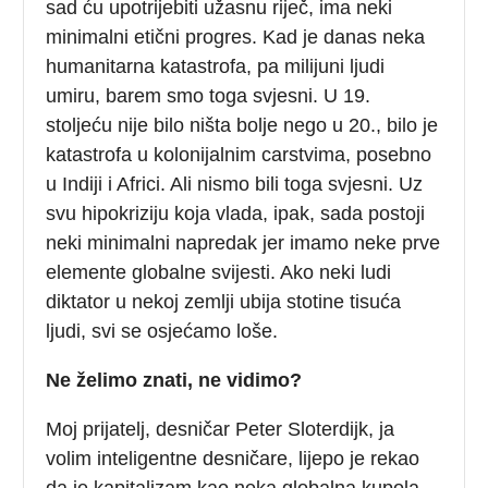
sad ću upotrijebiti užasnu riječ, ima neki
minimalni etični progres. Kad je danas neka
humanitarna katastrofa, pa milijuni ljudi
umiru, barem smo toga svjesni. U 19.
stoljeću nije bilo ništa bolje nego u 20., bilo je
katastrofa u kolonijalnim carstvima, posebno
u Indiji i Africi. Ali nismo bili toga svjesni. Uz
svu hipokriziju koja vlada, ipak, sada postoji
neki minimalni napredak jer imamo neke prve
elemente globalne svijesti. Ako neki ludi
diktator u nekoj zemlji ubija stotine tisuća
ljudi, svi se osjećamo loše.
Ne želimo znati, ne vidimo?
Moj prijatelj, desničar Peter Sloterdijk, ja
volim inteligentne desničare, lijepo je rekao
da je kapitalizam kao neka globalna kupola.