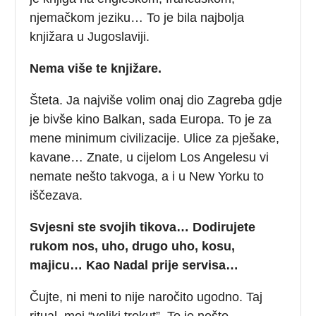
njemačkom jeziku… To je bila najbolja
knjižara u Jugoslaviji.
Nema više te knjižare.
Šteta. Ja najviše volim onaj dio Zagreba gdje
je bivše kino Balkan, sada Europa. To je za
mene minimum civilizacije. Ulice za pješake,
kavane… Znate, u cijelom Los Angelesu vi
nemate nešto takvoga, a i u New Yorku to
iščezava.
Svjesni ste svojih tikova… Dodirujete
rukom nos, uho, drugo uho, kosu,
majicu… Kao Nadal prije servisa…
Čujte, ni meni to nije naročito ugodno. Taj
ritual, moj “veliki trokut”. To je nešto