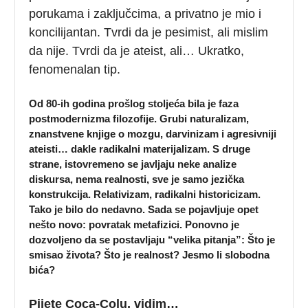
porukama i zaključcima, a privatno je mio i
koncilijantan. Tvrdi da je pesimist, ali mislim
da nije. Tvrdi da je ateist, ali… Ukratko,
fenomenalan tip.
Od 80-ih godina prošlog stoljeća bila je faza
postmodernizma filozofije. Grubi naturalizam,
znanstvene knjige o mozgu, darvinizam i agresivniji
ateisti… dakle radikalni materijalizam. S druge
strane, istovremeno se javljaju neke analize
diskursa, nema realnosti, sve je samo jezička
konstrukcija. Relativizam, radikalni historicizam.
Tako je bilo do nedavno. Sada se pojavljuje opet
nešto novo: povratak metafizici. Ponovno je
dozvoljeno da se postavljaju “velika pitanja”: Što je
smisao života? Što je realnost? Jesmo li slobodna
bića?
Pijete Coca-Colu, vidim…