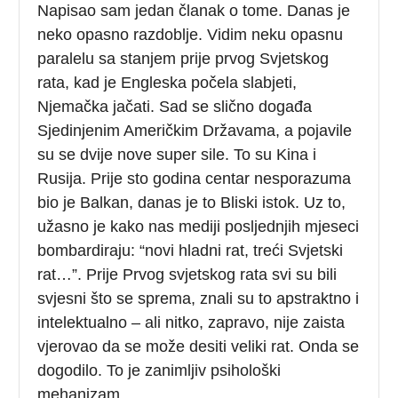
Napisao sam jedan članak o tome. Danas je
neko opasno razdoblje. Vidim neku opasnu
paralelu sa stanjem prije prvog Svjetskog
rata, kad je Engleska počela slabjeti,
Njemačka jačati. Sad se slično događa
Sjedinjenim Američkim Državama, a pojavile
su se dvije nove super sile. To su Kina i
Rusija. Prije sto godina centar nesporazuma
bio je Balkan, danas je to Bliski istok. Uz to,
užasno je kako nas mediji posljednjih mjeseci
bombardiraju: “novi hladni rat, treći Svjetski
rat…”. Prije Prvog svjetskog rata svi su bili
svjesni što se sprema, znali su to apstraktno i
intelektualno – ali nitko, zapravo, nije zaista
vjerovao da se može desiti veliki rat. Onda se
dogodilo. To je zanimljiv psihološki
mehanizam.