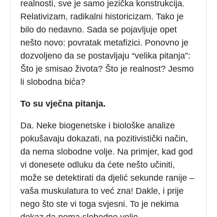
realnosti, sve je samo jezička konstrukcija.
Relativizam, radikalni historicizam. Tako je
bilo do nedavno. Sada se pojavljuje opet
nešto novo: povratak metafizici. Ponovno je
dozvoljeno da se postavljaju “velika pitanja”:
Što je smisao života? Što je realnost? Jesmo
li slobodna bića?
To su vječna pitanja.
Da. Neke biogenetske i biološke analize
pokušavaju dokazati, na pozitivistički način,
da nema slobodne volje. Na primjer, kad god
vi donesete odluku da ćete nešto učiniti,
može se detektirati da djelić sekunde ranije –
vaša muskulatura to već zna! Dakle, i prije
nego što ste vi toga svjesni. To je nekima
dokaz da nema slobodne volje.