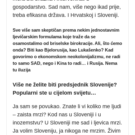
gospodarstvo. Sad nam, više nego ikad prije,
treba efikasna država. I Hrvatskoj i Sloveniji.
Sve više sam skeptičan prema nekim jednostavnim
ljevičarskim formulama koje traže da se
osamostalimo od briselske birokracije. Ali, što ćemo
onda? Biti kao Bjelorusija, kao Lukašenko? Kad
govorimo o ekonomskom neokolonijalizmu, ne radi
to samo SAD, nego i Kina to radi… i Rusija. Nema
tu iluzija
Više ne želite biti predsjednik Slovenije?
Popularni ste u cijelom svijetu…
Ja sam se povukao. Znate li vi koliko me ljudi
– zaista mrzi? Kod nas u Sloveniji i u
inozemstvu? U Sloveniji me sad i ljevica mrzi.
Ja volim Sloveniju, ja nikoga ne mrzim. Živim