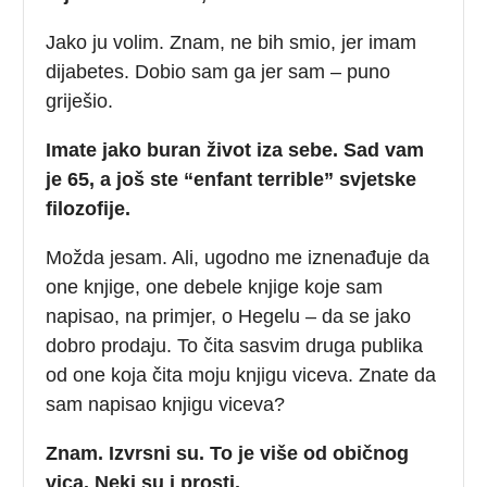
Jako ju volim. Znam, ne bih smio, jer imam
dijabetes. Dobio sam ga jer sam – puno
griješio.
Imate jako buran život iza sebe. Sad vam
je 65, a još ste “enfant terrible” svjetske
filozofije.
Možda jesam. Ali, ugodno me iznenađuje da
one knjige, one debele knjige koje sam
napisao, na primjer, o Hegelu – da se jako
dobro prodaju. To čita sasvim druga publika
od one koja čita moju knjigu viceva. Znate da
sam napisao knjigu viceva?
Znam. Izvrsni su. To je više od običnog
vica. Neki su i prosti.