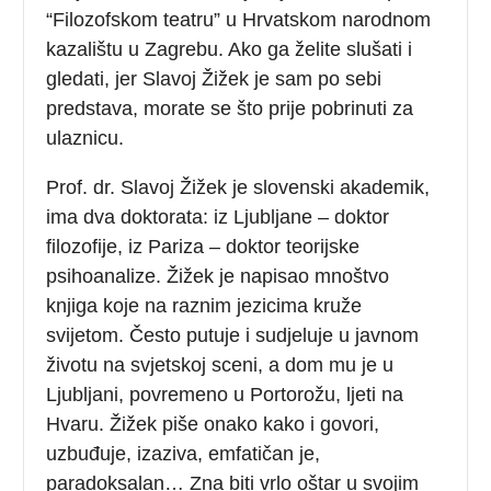
“Filozofskom teatru” u Hrvatskom narodnom
kazalištu u Zagrebu. Ako ga želite slušati i
gledati, jer Slavoj Žižek je sam po sebi
predstava, morate se što prije pobrinuti za
ulaznicu.
Prof. dr. Slavoj Žižek je slovenski akademik,
ima dva doktorata: iz Ljubljane – doktor
filozofije, iz Pariza – doktor teorijske
psihoanalize. Žižek je napisao mnoštvo
knjiga koje na raznim jezicima kruže
svijetom. Često putuje i sudjeluje u javnom
životu na svjetskoj sceni, a dom mu je u
Ljubljani, povremeno u Portorožu, ljeti na
Hvaru. Žižek piše onako kako i govori,
uzbuđuje, izaziva, emfatičan je,
paradoksalan… Zna biti vrlo oštar u svojim