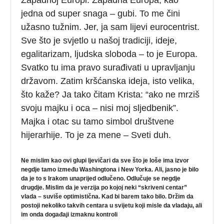
jedna od super snaga – gubi. To me čini
užasno tužnim. Jer, ja sam lijevi eurocentrist.
Sve što je svjetlo u našoj tradiciji, ideje,
egalitarizam, ljudska sloboda – to je Europa.
Svatko tu ima pravo surađivati u upravljanju
državom. Zatim kršćanska ideja, isto velika,
što kaže? Ja tako čitam Krista: “ako ne mrziš
svoju majku i oca – nisi moj sljedbenik”.
Majka i otac su tamo simbol društvene
hijerarhije. To je za mene – Sveti duh.
Ne mislim kao ovi glupi ljevičari da sve što je loše ima izvor
negdje tamo između Washingtona i New Yorka. Ali, jasno je bilo
da je to s Irakom unaprijed odlučeno. Odlučuje se negdje
drugdje. Mislim da je verzija po kojoj neki “skriveni centar”
vlada – suviše optimistična. Kad bi barem tako bilo. Držim da
postoji nekoliko takvih centara u svijetu koji misle da vladaju, ali
im onda događaji izmaknu kontroli