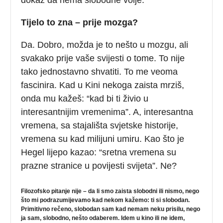
Tijelo to zna – prije mozga?
Da. Dobro, možda je to nešto u mozgu, ali
svakako prije vaše svijesti o tome. To nije
tako jednostavno shvatiti. To me veoma
fascinira. Kad u Kini nekoga zaista mrziš,
onda mu kažeš: “kad bi ti živio u
interesantnijim vremenima”. A, interesantna
vremena, sa stajališta svjetske historije,
vremena su kad milijuni umiru. Kao što je
Hegel lijepo kazao: “sretna vremena su
prazne stranice u povijesti svijeta”. Ne?
Filozofsko pitanje nije – da li smo zaista slobodni ili nismo, nego
što mi podrazumijevamo kad nekom kažemo: ti si slobodan.
Primitivno rečeno, slobodan sam kad nemam neku prisilu, nego
ja sam, slobodno, nešto odaberem. Idem u kino ili ne idem,