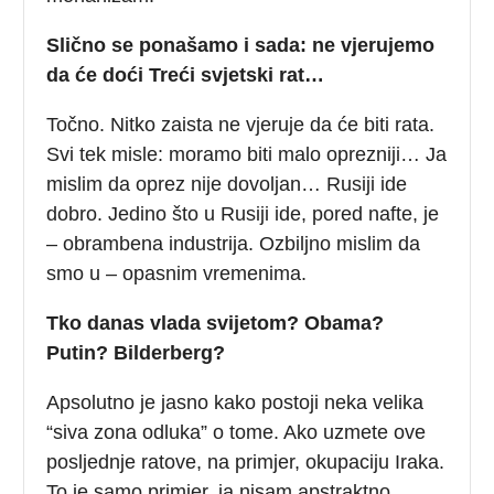
Slično se ponašamo i sada: ne vjerujemo
da će doći Treći svjetski rat…
Točno. Nitko zaista ne vjeruje da će biti rata.
Svi tek misle: moramo biti malo oprezniji… Ja
mislim da oprez nije dovoljan… Rusiji ide
dobro. Jedino što u Rusiji ide, pored nafte, je
– obrambena industrija. Ozbiljno mislim da
smo u – opasnim vremenima.
Tko danas vlada svijetom? Obama?
Putin? Bilderberg?
Apsolutno je jasno kako postoji neka velika
“siva zona odluka” o tome. Ako uzmete ove
posljednje ratove, na primjer, okupaciju Iraka.
To je samo primjer, ja nisam apstraktno