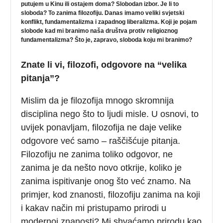
putujem u Kinu ili ostajem doma? Slobodan izbor. Je li to
sloboda? To zanima filozofiju. Danas imamo veliki svjetski
konflikt, fundamentalizma i zapadnog liberalizma. Koji je pojam
slobode kad mi branimo naša društva protiv religioznog
fundamentalizma? Što je, zapravo, sloboda koju mi branimo?
Znate li vi, filozofi, odgovore na “velika
pitanja”?
Mislim da je filozofija mnogo skromnija
disciplina nego što to ljudi misle. U osnovi, to
uvijek ponavljam, filozofija ne daje velike
odgovore već samo – raščišćuje pitanja.
Filozofiju ne zanima toliko odgovor, ne
zanima je da nešto novo otkrije, koliko je
zanima ispitivanje onog što već znamo. Na
primjer, kod znanosti, filozofiju zanima na koji
i kakav način mi pristupamo prirodi u
modernoj znanosti? Mi shvaćamo prirodu kao