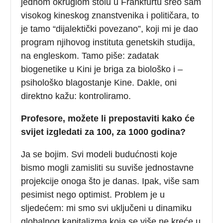
jednom okruglom stolu u Frankfurtu sreo sam
visokog kineskog znanstvenika i političara, to
je tamo “dijalektički povezano”, koji mi je dao
program njihovog instituta genetskih studija,
na engleskom. Tamo piše: zadatak
biogenetike u Kini je briga za biološko i –
psihološko blagostanje Kine. Dakle, oni
direktno kažu: kontroliramo.
Profesore, možete li prepostaviti kako će
svijet izgledati za 100, za 1000 godina?
Ja se bojim. Svi modeli budućnosti koje
bismo mogli zamisliti su suviše jednostavne
projekcije onoga što je danas. Ipak, više sam
pesimist nego optimist. Problem je u
sljedećem: mi smo svi uključeni u dinamiku
globalnog kapitalizma koja se više ne kreće u