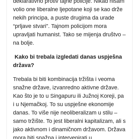
deklarativno protiv tajne policije. Nikad nisam
volio one liberalne ljepotane koji se kao drže
nekih principa, a puste drugima da urade
“prljave stvari”. Tajnom policijom mora
upravljati humanist. Tako se mijenja društvo –
na bolje.
Kako bi trebala izgledati danas uspješna
država?
Trebala bi biti kombinacija tržišta i veoma
snažne države, izvanredno aktivne države.
Kao što je to u Singapuru ili Južnoj Koreji, pa
i u Njemačkoj. To su uspješne ekonomije
danas. To više nije neoliberalizam u stilu –
samo tržište. To jest liberalni kapitalizam, ali s
jako aktivnom i dinamičnom državom. Država
mora biti snažna i intervenirati u