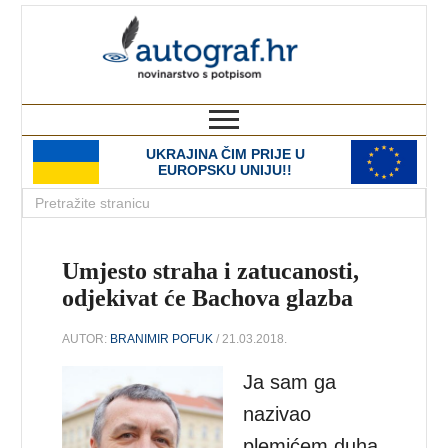
autograf.hr
novinarstvo s potpisom
UKRAJINA ČIM PRIJE U
EUROPSKU UNIJU!!
Umjesto straha i zatucanosti,
odjekivat će Bachova glazba
AUTOR:
BRANIMIR POFUK
/ 21.03.2018.
Ja sam ga
nazivao
plemićem duha,