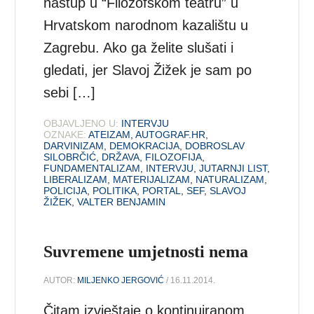
nastup u “Filozofskom teatru” u
Hrvatskom narodnom kazalištu u
Zagrebu. Ako ga želite slušati i
gledati, jer Slavoj Žižek je sam po
sebi […]
OBJAVLJENO U:
INTERVJU
OZNAKE:
ATEIZAM
,
AUTOGRAF.HR
,
DARVINIZAM
,
DEMOKRACIJA
,
DOBROSLAV
SILOBRČIĆ
,
DRŽAVA
,
FILOZOFIJA
,
FUNDAMENTALIZAM
,
INTERVJU
,
JUTARNJI LIST
,
LIBERALIZAM
,
MATERIJALIZAM
,
NATURALIZAM
,
POLICIJA
,
POLITIKA
,
PORTAL
,
SEF
,
SLAVOJ
ŽIŽEK
,
VALTER BENJAMIN
Suvremene umjetnosti nema
AUTOR:
MILJENKO JERGOVIĆ
/ 16.11.2014.
Čitam izvještaje o kontinuiranom