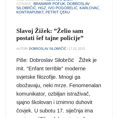
OZNAKE:
BRANIMIR POFUK
,
DOBROSLAV
SILOBRČIĆ
,
HGZ
,
IVO POGORELIĆ
,
KARLOVAC
,
KONTRAPUNKT
,
PETRIT ÇEKU
Slavoj Žižek: ”Želio sam
postati šef tajne policije”
AUTOR:
DOBROSLAV SILOBRČIĆ
/ 17.01.2015.
Piše: Dobroslav Silobrčić Žižek je
mit. “Enfant terrible” moderne
svjetske filozofije. Mnogi ga
obožavaju, neki mrze. Fenomenalan
komunikator, ozbiljan istraživač,
sjajno školovan i iznimno duhovit
čovjek. U subotu 17. siječnja ima