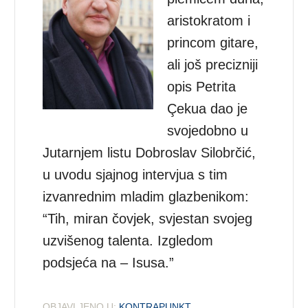
aristokratom i
princom gitare,
ali još precizniji
opis Petrita
Çekua dao je
svojedobno u
Jutarnjem listu Dobroslav Silobrčić,
u uvodu sjajnog intervjua s tim
izvanrednim mladim glazbenikom:
“Tih, miran čovjek, svjestan svojeg
uzvišenog talenta. Izgledom
podsjeća na – Isusa.”
OBJAVLJENO U:
KONTRAPUNKT