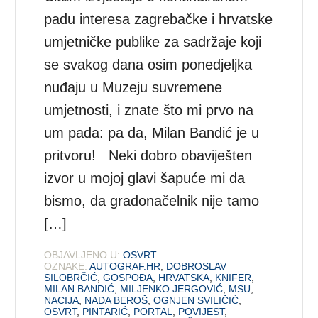
padu interesa zagrebačke i hrvatske
umjetničke publike za sadržaje koji
se svakog dana osim ponedjeljka
nuđaju u Muzeju suvremene
umjetnosti, i znate što mi prvo na
um pada: pa da, Milan Bandić je u
pritvoru! Neki dobro obaviješten
izvor u mojoj glavi šapuće mi da
bismo, da gradonačelnik nije tamo
[…]
OBJAVLJENO U:
OSVRT
OZNAKE:
AUTOGRAF.HR
,
DOBROSLAV
SILOBRČIĆ
,
GOSPOĐA
,
HRVATSKA
,
KNIFER
,
MILAN BANDIĆ
,
MILJENKO JERGOVIĆ
,
MSU
,
NACIJA
,
NADA BEROŠ
,
OGNJEN SVILIČIĆ
,
OSVRT
,
PINTARIĆ
,
PORTAL
,
POVIJEST
,