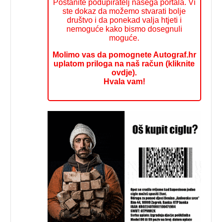
Postanite podupiratelj našega portala. Vi
ste dokaz da možemo stvarati bolje
društvo i da ponekad valja htjeti i
nemoguće kako bismo dosegnuli
moguće.
Molimo vas da pomognete Autograf.hr
uplatom priloga na naš račun (kliknite
ovdje).
Hvala vam!