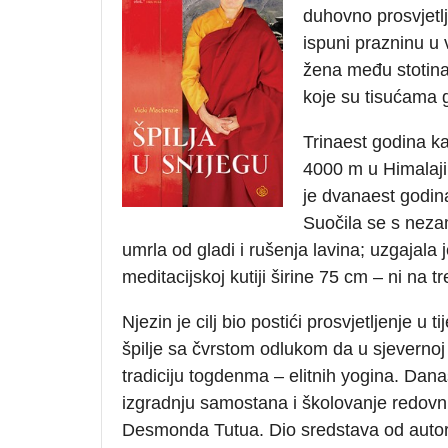
duhovno prosvjetlj
ispuni prazninu u 
žena među stotina
koje su tisućama g
Trinaest godina ka
4000 m u Himalaji
je dvanaest godina
Suočila se s nezam
umrla od gladi i rušenja lavina; uzgajala j
meditacijskoj kutiji širine 75 cm – ni na tr
Njezin je cilj bio postići prosvjetljenje u
špilje sa čvrstom odlukom da u sjevernoj 
tradiciju togdenma – elitnih yogina. Danas
izgradnju samostana i školovanje redov
Desmonda Tutua. Dio sredstava od autors