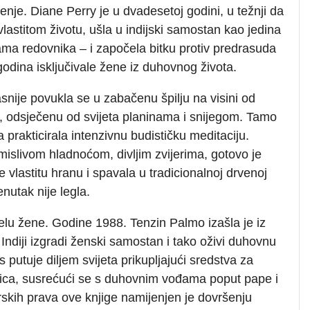
enje. Diane Perry je u dvadesetoj godini, u težnji da
vlastitom životu, ušla u indijski samostan kao jedina
ma redovnika – i započela bitku protiv predrasuda
odina isključivale žene iz duhovnog života.
snije povukla se u zabačenu špilju na visini od
, odsječenu od svijeta planinama i snijegom. Tamo
 prakticirala intenzivnu budističku meditaciju.
islivom hladnoćom, divljim zvijerima, gotovo je
e vlastitu hranu i spavala u tradicionalnoj drvenoj
enutak nije legla.
 tijelu žene. Godine 1988. Tenzin Palmo izašla je iz
Indiji izgradi ženski samostan i tako oživi duhovnu
 putuje diljem svijeta prikupljajući sredstva za
nica, susrećući se s duhovnim vođama poput pape i
kih prava ove knjige namijenjen je dovršenju