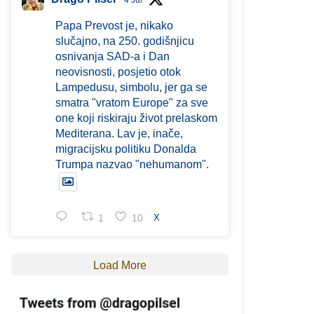
4 Jul
Papa Prevost je, nikako
slučajno, na 250. godišnjicu
osnivanja SAD-a i Dan
neovisnosti, posjetio otok
Lampedusu, simbolu, jer ga se
smatra "vratom Europe" za sve
one koji riskiraju život prelaskom
Mediterana. Lav je, inače,
migracijsku politiku Donalda
Trumpa nazvao "nehumanom".
1
10
X
Load More