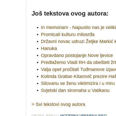
Još tekstova ovog autora:
•
In memoriam - Napustio nas je velik
•
Promicati kulturu milosrđa
•
Državni novac udruzi Željke Markić k
•
Hanuka
•
Opravdano postojanje Nove ljevice
•
Predlažemo Vladi RH da obešteti žr
•
Valja opet pročitati Tuđmanove izja
•
Kolinda Grabar-Kitarović prezire Hašk
•
Silovanu se ženu viktimizira i u miru
•
Svjetski dan siromaha u Vatikanu
> Svi tekstovi ovog autora
OBJAVLJENO U:
MODERNA VREMENA INFO