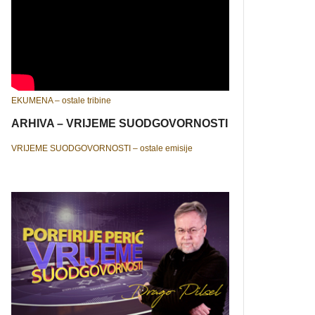
EKUMENA – ostale tribine
ARHIVA – VRIJEME SUODGOVORNOSTI
VRIJEME SUODGOVORNOSTI – ostale emisije