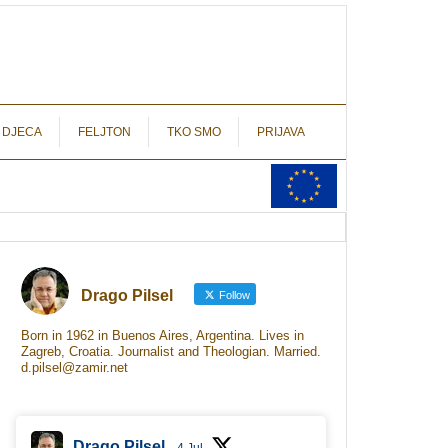
autograf.hr
novinarstvo s potpisom
 DJECA
FELJTON
TKO SMO
PRIJAVA
Drago Pilsel
Follow
Born in 1962 in Buenos Aires, Argentina. Lives in
Zagreb, Croatia. Journalist and Theologian. Married.
d.pilsel@zamir.net
Drago Pilsel