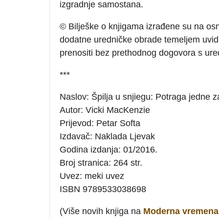
izgradnje samostana.
© Bilješke o knjigama izrađene su na osn
dodatne uredničke obrade temeljem uvida 
prenositi bez prethodnog dogovora s ure
***
Naslov: Špilja u snjiegu: Potraga jedne z
Autor: Vicki MacKenzie
Prijevod: Petar Softa
Izdavač: Naklada Ljevak
Godina izdanja: 01/2016.
Broj stranica: 264 str.
Uvez: meki uvez
ISBN 9789533038698
(Više novih knjiga na
Moderna vremena 