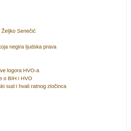
i Željko Senečić
oja negira ljudska prava
tve logora HVO-a
ve o BIH i HVO
i sud i hvali ratnog zločinca