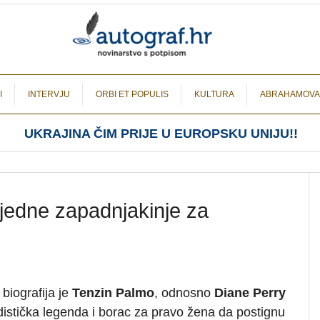
I
INTERVJU
ORBI ET POPULIS
KULTURA
ABRAHAMOVA
UKRAJINA ČIM PRIJE U EUROPSKU UNIJU!!
a jedne zapadnjakinje za
” biografija je
Tenzin Palmo
, odnosno
Diane Perry
distička legenda i borac za pravo žena da postignu