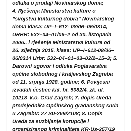
odluka o prodaji Novinarskog doma;
4. Rješenja Ministarstva kulture o
”svojstvu kulturnog dobra” Novinarskog
doma klasa: UP–I–612- 08/06–06/0314,
URBR: 532–04–01/06–2 od 30. listopada
2006., i rješenje Ministarstva kulture od
26. siječnja 2015. klasa: UP–I–612-08/06–
06/0314 Urbr: 532–04–01–03–02/2–15–3; 5.
Darovni ugovor i odluka Poglavarstva
općine slobodnog i kraljevskog Zagreba
od 11. srpnja 1928. godine; 6. Povijesni
izvadak čestice kat. br. 5082/4, zk. ul.
10218 k.o. Grad Zagreb; 7. dopis Ureda
predsjednika Općinskog građanskog suda
u Zagrebu: 27 Su-269/2108; 8. Dopis
Ureda za suzbijanje korupcije i
organiziranog kriminaliteta KR-Us-257/19