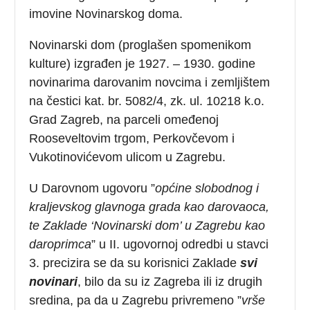
imovine Novinarskog doma.
Novinarski dom (proglašen spomenikom
kulture) izgrađen je 1927. – 1930. godine
novinarima darovanim novcima i zemljištem
na čestici kat. br. 5082/4, zk. ul. 10218 k.o.
Grad Zagreb, na parceli omeđenoj
Rooseveltovim trgom, Perkovčevom i
Vukotinovićevom ulicom u Zagrebu.
U Darovnom ugovoru ”
općine slobodnog i
kraljevskog glavnoga grada kao darovaoca,
te Zaklade ‘Novinarski dom’ u Zagrebu kao
daroprimca
” u II. ugovornoj odredbi u stavci
3. precizira se da su korisnici Zaklade
svi
novinari
, bilo da su iz Zagreba ili iz drugih
sredina, pa da u Zagrebu privremeno ”
vrše