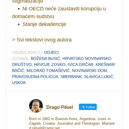
stigmatizaciju”
•
Ni OECD neće zaustaviti korupciju u
domaćem sudstvu
•
Stanje dekadencije
> Svi tekstovi ovog autora
OBJAVLJENO U:
ODJECI
OZNAKE:
BOŽENA BUSIĆ
,
HRVATSKO NOVINARSKO
DRUŠTVO
,
HRVOJE ZOVKO
,
IVICA GRČAR
,
KREŠIMIR
BAČIĆ
,
MILORAD TOMAŠEVIĆ
,
NOVINARSKI DOM
,
PRAVOSUDNA POLICIJA
,
SBERBANK
,
SLAVICA LUKIĆ
,
USKOK
Drago Pilsel
Follow
Born in 1962 in Buenos Aires, Argentina. Lives in
Zagreb, Croatia. Journalist and Theologian. Married.
d.pilsel@zamir.net