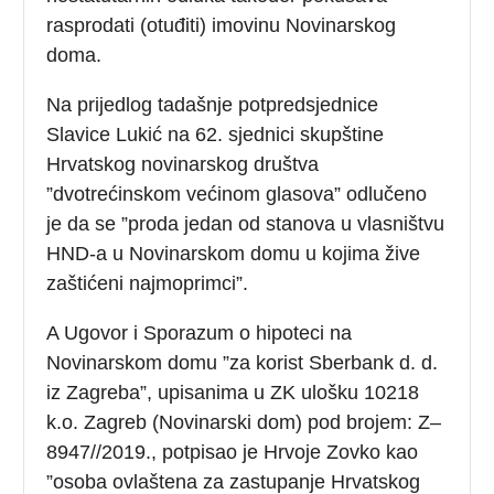
rasprodati (otuđiti) imovinu Novinarskog
doma.
Na prijedlog tadašnje potpredsjednice
Slavice Lukić na 62. sjednici skupštine
Hrvatskog novinarskog društva
”dvotrećinskom većinom glasova” odlučeno
je da se ”proda jedan od stanova u vlasništvu
HND-a u Novinarskom domu u kojima žive
zaštićeni najmoprimci”.
A Ugovor i Sporazum o hipoteci na
Novinarskom domu ”za korist Sberbank d. d.
iz Zagreba”, upisanima u ZK ulošku 10218
k.o. Zagreb (Novinarski dom) pod brojem: Z–
8947//2019., potpisao je Hrvoje Zovko kao
”osoba ovlaštena za zastupanje Hrvatskog