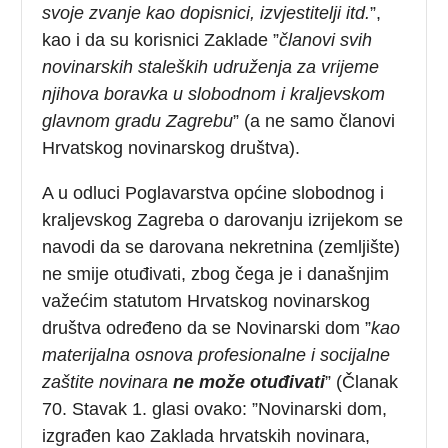
svoje zvanje kao dopisnici, izvjestitelji itd.
”,
kao i da su korisnici Zaklade ”
članovi svih
novinarskih staleških udruženja za vrijeme
njihova boravka u slobodnom i kraljevskom
glavnom gradu Zagrebu
” (a ne samo članovi
Hrvatskog novinarskog društva).
A u odluci Poglavarstva općine slobodnog i
kraljevskog Zagreba o darovanju izrijekom se
navodi da se darovana nekretnina (zemljište)
ne smije otuđivati, zbog čega je i današnjim
važećim statutom Hrvatskog novinarskog
društva određeno da se Novinarski dom ”
kao
materijalna osnova profesionalne i socijalne
zaštite novinara
ne može otuđivati
” (Članak
70. Stavak 1. glasi ovako: ”Novinarski dom,
izgrađen kao Zaklada hrvatskih novinara,