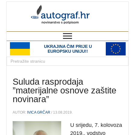
autograf.hr
novinarstvo s potpisom
UKRAJINA ČIM PRIJE U
EUROPSKU UNIJU!!
Suluda rasprodaja
”materijalne osnove zaštite
novinara”
AUTOR:
IVICA GRČAR
/ 13.08.2019.
U srijedu, 7. kolovoza
2019., vodstvo