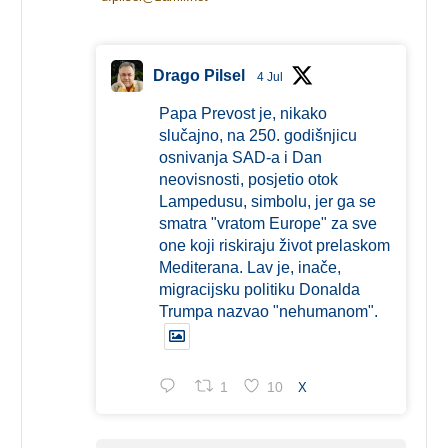
Drago Pilsel
4 Jul
Papa Prevost je, nikako
slučajno, na 250. godišnjicu
osnivanja SAD-a i Dan
neovisnosti, posjetio otok
Lampedusu, simbolu, jer ga se
smatra "vratom Europe" za sve
one koji riskiraju život prelaskom
Mediterana. Lav je, inače,
migracijsku politiku Donalda
Trumpa nazvao "nehumanom".
1
10
X