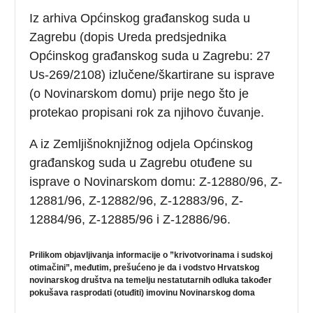
Iz arhiva Općinskog građanskog suda u
Zagrebu (dopis Ureda predsjednika
Općinskog građanskog suda u Zagrebu: 27
Us-269/2108) izlučene/škartirane su isprave
(o Novinarskom domu) prije nego što je
protekao propisani rok za njihovo čuvanje.
A iz Zemljišnoknjižnog odjela Općinskog
građanskog suda u Zagrebu otuđene su
isprave o Novinarskom domu: Z-12880/96, Z-
12881/96, Z-12882/96, Z-12883/96, Z-
12884/96, Z-12885/96 i Z-12886/96.
Prilikom objavljivanja informacije o ”krivotvorinama i sudskoj
otimačini”, međutim, prešućeno je da i vodstvo Hrvatskog
novinarskog društva na temelju nestatutarnih odluka također
pokušava rasprodati (otuđiti) imovinu Novinarskog doma