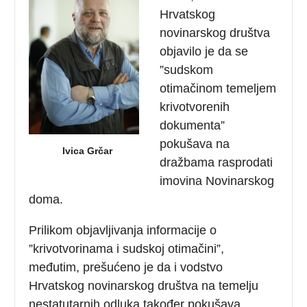
Hrvatskog
novinarskog društva
objavilo je da se
”sudskom
otimačinom temeljem
krivotvorenih
dokumenta”
pokušava na
Ivica Grčar
dražbama rasprodati
imovina Novinarskog
doma.
Prilikom objavljivanja informacije o
”krivotvorinama i sudskoj otimačini”,
međutim, prešućeno je da i vodstvo
Hrvatskog novinarskog društva na temelju
nestatutarnih odluka također pokušava