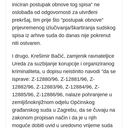
iniciran postupak obnove tog spisa” ne
oslobađa od odgovornosti za utvrđeni
prekršaj, tim prije što ”postupak obnove”
prijevremenog izlučivanja/škartiranja sudskog
spisa iz arhive suda do danas nije pokrenut
niti ostvaren.
I drugo, Krešimir Bačić, zamjenik ravnateljice
Ureda za suzbijanje korupcije i organiziranog
kriminaliteta, u dopisu neistinito navodi ”da se
isprave: Z-12880/96, Z-12881/96, Z-
12882/96, Z-12883/96, Z-12884/96, Z-
12885/96, Z-12886/96, nalaze pohranjene u
zemljišnoknjižnom odjelu Općinskog
građanskog suda u Zagrebu, da se čuvaju na
zakonom propisan način i da je u njih
moguće dobiti uvid u uredovno vrijeme suda