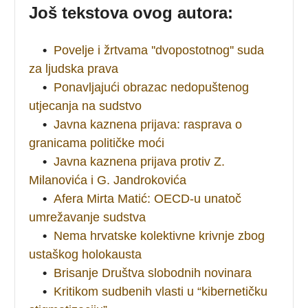
Još tekstova ovog autora:
•
Povelje i žrtvama ''dvopostotnog'' suda
za ljudska prava
•
Ponavljajući obrazac nedopuštenog
utjecanja na sudstvo
•
Javna kaznena prijava: rasprava o
granicama političke moći
•
Javna kaznena prijava protiv Z.
Milanovića i G. Jandrokovića
•
Afera Mirta Matić: OECD-u unatoč
umrežavanje sudstva
•
Nema hrvatske kolektivne krivnje zbog
ustaškog holokausta
•
Brisanje Društva slobodnih novinara
•
Kritikom sudbenih vlasti u “kibernetičku