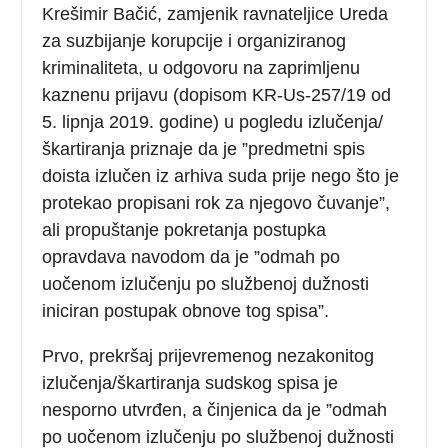
Krešimir Bačić, zamjenik ravnateljice Ureda
za suzbijanje korupcije i organiziranog
kriminaliteta, u odgovoru na zaprimljenu
kaznenu prijavu (dopisom KR-Us-257/19 od
5. lipnja 2019. godine) u pogledu izlučenja/
škartiranja priznaje da je ”predmetni spis
doista izlučen iz arhiva suda prije nego što je
protekao propisani rok za njegovo čuvanje”,
ali propuštanje pokretanja postupka
opravdava navodom da je ”odmah po
uočenom izlučenju po službenoj dužnosti
iniciran postupak obnove tog spisa”.
Prvo, prekršaj prijevremenog nezakonitog
izlučenja/škartiranja sudskog spisa je
nesporno utvrđen, a činjenica da je ”odmah
po uočenom izlučenju po službenoj dužnosti