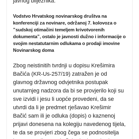
javnog bilježnika.
Vodstvo Hrvatskog novinarskog društva na
konferenciji za novinare, održanoj 7. kolovoza o
”sudskoj otimačini temeljem krivotvorenih
dokumenta”, ostalo je javnosti dužno i informacije o
svojim nestatutarnim odlukama o prodaji imovine
Novinarskog doma
Zbog neistinitih tvrdnji u dopisu Krešimira
Bačića (KR-Us-257/19) zatražen je od
glavnog državnog odvjetnika postupak
unutarnjeg nadzora da bi se provjerilo koji su
sve izvidi i jesu li uopće provedeni, da se
utvrdi da li je predmet rješavao Krešimir
Bačić sam ili je odluka (dopis) o kaznenoj
prijavi donesena na kolegiju navedenog tijela,
te da se provjeri zbog čega se podnositelja