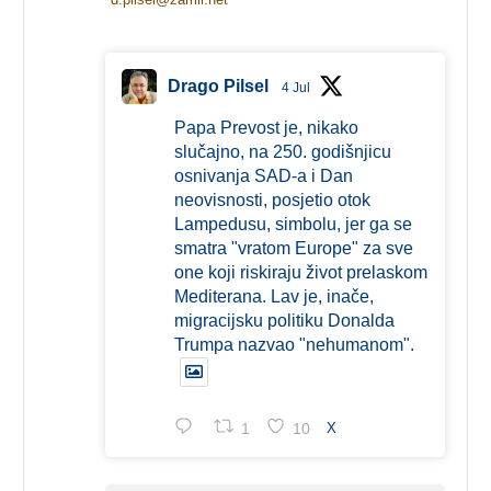
Drago Pilsel
4 Jul
Papa Prevost je, nikako
slučajno, na 250. godišnjicu
osnivanja SAD-a i Dan
neovisnosti, posjetio otok
Lampedusu, simbolu, jer ga se
smatra "vratom Europe" za sve
one koji riskiraju život prelaskom
Mediterana. Lav je, inače,
migracijsku politiku Donalda
Trumpa nazvao "nehumanom".
1
10
X