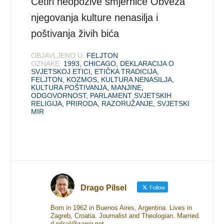
Četiri neopozive smjernice Obveza
njegovanja kulture nenasilja i
poštivanja živih bića
OBJAVLJENO U:
FELJTON
OZNAKE:
1993
,
CHICAGO
,
DEKLARACIJA O
SVJETSKOJ ETICI
,
ETIČKA TRADICIJA
,
FELJTON
,
KOZMOS
,
KULTURA NENASILJA
,
KULTURA POŠTIVANJA
,
MANJINE
,
ODGOVORNOST
,
PARLAMENT SVJETSKIH
RELIGIJA
,
PRIRODA
,
RAZORUŽANJE
,
SVJETSKI
MIR
Drago Pilsel
Follow
Born in 1962 in Buenos Aires, Argentina. Lives in
Zagreb, Croatia. Journalist and Theologian. Married.
d.pilsel@zamir.net